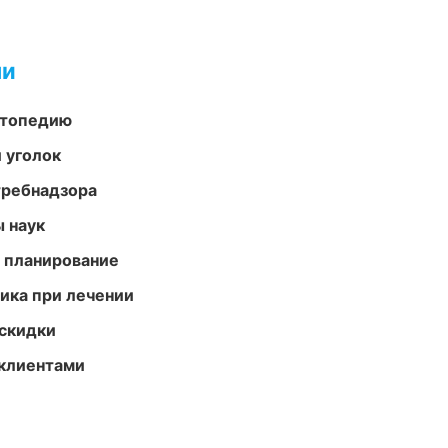
ми
ортопедию
 уголок
требнадзора
ы наук
 планирование
тика при лечении
скидки
 клиентами