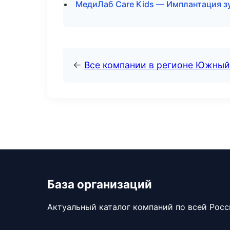
МедиЛаб Care Kids — Имплантация з
←
Все компании в регионе Южный
База организаций
Актуальный каталог компаний по всей Рос