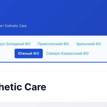
т Esthetic Care
ро-Западный ФО
Приволжский ФО
Уральский ФО
Южный ФО
Северо-Кавказский ФО
etic Care