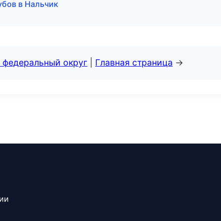
убов в Нальчик
 федеральный округ
|
Главная страница
→
сии