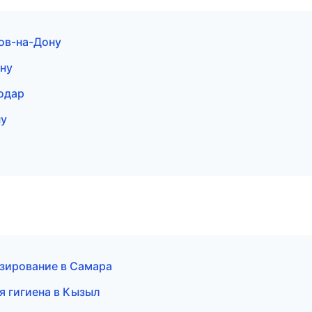
ов-на-Дону
ну
одар
ну
езирование в Самара
я гигиена в Кызыл