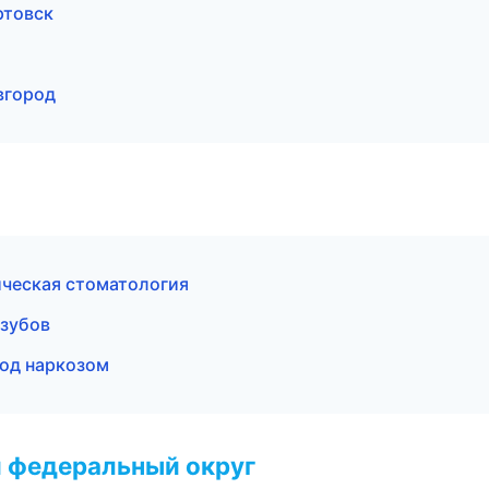
ртовск
вгород
ческая стоматология
 зубов
под наркозом
 федеральный округ