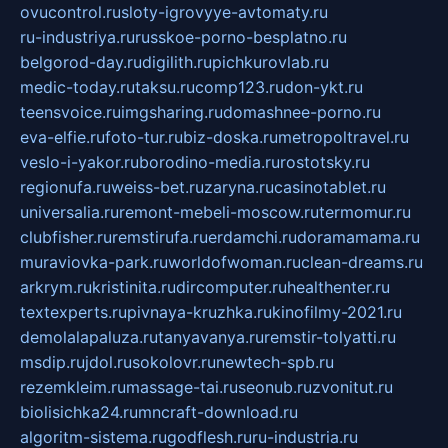
ovucontrol.ru
sloty-igrovyye-avtomaty.ru
ru-industriya.ru
russkoe-porno-besplatno.ru
belgorod-day.ru
digilith.ru
pichkurovlab.ru
medic-today.ru
taksu.ru
comp123.ru
don-ykt.ru
teensvoice.ru
imgsharing.ru
domashnee-porno.ru
eva-elfie.ru
foto-tur.ru
biz-doska.ru
metropoltravel.ru
veslo-i-yakor.ru
borodino-media.ru
rostotsky.ru
regionufa.ru
weiss-bet.ru
zaryna.ru
casinotablet.ru
universalia.ru
remont-mebeli-moscow.ru
termomur.ru
clubfisher.ru
remstirufa.ru
erdamchi.ru
doramamama.ru
muraviovka-park.ru
worldofwoman.ru
clean-dreams.ru
arkrym.ru
kristinita.ru
dircomputer.ru
healthenter.ru
textexperts.ru
pivnaya-kruzhka.ru
kinofilmy-2021.ru
demolalapaluza.ru
tanyavanya.ru
remstir-tolyatti.ru
msdip.ru
jdol.ru
sokolovr.ru
newtech-spb.ru
rezemkleim.ru
massage-tai.ru
seonub.ru
zvonitut.ru
biolisichka24.ru
mncraft-download.ru
algoritm-sistema.ru
godflesh.ru
ru-industria.ru