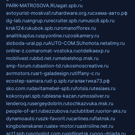
PARK-MATROSOVA.RU
agat.spb.ru
avtoyurist-moskva1.ru
hardware.org.ru
схема-авто.рф
dg-lab.ru
angrup.ru
recruiter.spb.ru
music8.spb.ru
krsk124.ru
kubok.spb.ru
romanofforex.ru
analitikaplus.ru
spyonline.ru
zosikamery.ru
sloboda-ural.pp.ru
AUTO-COM.SU
hohota.net
alimy.ru
online-z.com
aromat-vostoka.ru
otdelkaexp.ru
mobilvest.ru
bbd.net.ru
mebelshop.msk.ru
smp-forum.ru
bastion-td.ru
kosmoscreative.ru
avrmotors.ru
art-galadesign.ru
tiffany-c.ru
ecostep-samara.ru
d-p.spb.ru
галактика73.рф
sko.com.ru
davitamebel-spb.ru
fotsis.ru
tesiaes.ru
kokoroyari.spb.ru
blesna-kazan.ru
mossilver.ru
lenderoq.ru
sergeydobrin.ru
tochkazvuka.msk.ru
people-of-art.ru
bezzubova.ru
clubtibet.ru
orior-aks.ru
dynamoauto.ru
szk-favorit.ru
carlines.ru
flatnsk.ru
kingbolenskaner.ru
alex-motor.ru
astroline.net.ru
act1.spb.ru
polyglot.com.ru
gidlipetsk.ru
ooo-driada.ru