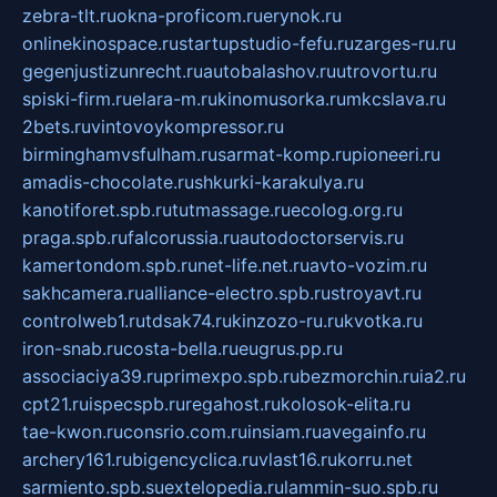
zebra-tlt.ru
okna-proficom.ru
erynok.ru
onlinekinospace.ru
startupstudio-fefu.ru
zarges-ru.ru
gegenjustizunrecht.ru
autobalashov.ru
utrovortu.ru
spiski-firm.ru
elara-m.ru
kinomusorka.ru
mkcslava.ru
2bets.ru
vintovoykompressor.ru
birminghamvsfulham.ru
sarmat-komp.ru
pioneeri.ru
amadis-chocolate.ru
shkurki-karakulya.ru
kanotiforet.spb.ru
tutmassage.ru
ecolog.org.ru
praga.spb.ru
falcorussia.ru
autodoctorservis.ru
kamertondom.spb.ru
net-life.net.ru
avto-vozim.ru
sakhcamera.ru
alliance-electro.spb.ru
stroyavt.ru
controlweb1.ru
tdsak74.ru
kinzozo-ru.ru
kvotka.ru
iron-snab.ru
costa-bella.ru
eugrus.pp.ru
associaciya39.ru
primexpo.spb.ru
bezmorchin.ru
ia2.ru
cpt21.ru
ispecspb.ru
regahost.ru
kolosok-elita.ru
tae-kwon.ru
consrio.com.ru
insiam.ru
avegainfo.ru
archery161.ru
bigencyclica.ru
vlast16.ru
korru.net
sarmiento.spb.su
extelopedia.ru
lammin-suo.spb.ru