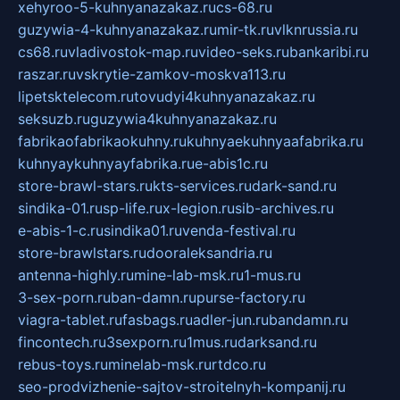
xehyroo-5-kuhnyanazakaz.ru
cs-68.ru
guzywia-4-kuhnyanazakaz.ru
mir-tk.ru
vlknrussia.ru
cs68.ru
vladivostok-map.ru
video-seks.ru
bankaribi.ru
raszar.ru
vskrytie-zamkov-moskva113.ru
lipetsktelecom.ru
tovudyi4kuhnyanazakaz.ru
seksuzb.ru
guzywia4kuhnyanazakaz.ru
fabrikaofabrikaokuhny.ru
kuhnyaekuhnyaafabrika.ru
kuhnyaykuhnyayfabrika.ru
e-abis1c.ru
store-brawl-stars.ru
kts-services.ru
dark-sand.ru
sindika-01.ru
sp-life.ru
x-legion.ru
sib-archives.ru
e-abis-1-c.ru
sindika01.ru
venda-festival.ru
store-brawlstars.ru
dooraleksandria.ru
antenna-highly.ru
mine-lab-msk.ru
1-mus.ru
3-sex-porn.ru
ban-damn.ru
purse-factory.ru
viagra-tablet.ru
fasbags.ru
adler-jun.ru
bandamn.ru
fincontech.ru
3sexporn.ru
1mus.ru
darksand.ru
rebus-toys.ru
minelab-msk.ru
rtdco.ru
seo-prodvizhenie-sajtov-stroitelnyh-kompanij.ru