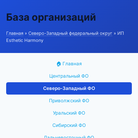
База организаций
Главная
»
Северо-Западный федеральный округ
» ИП
Esthetic Harmony
🏠 Главная
Центральный ФО
Северо-Западный ФО
Приволжский ФО
Уральский ФО
Сибирский ФО
Дальневосточный ФО