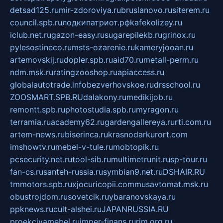
detsad125.ru
mir-zdoroviya.ru
bruslanovo.ru
siterem.ru
council.spb.ru
лодкипатриот.рф
kafekolizey.ru
iclub.net.ru
gazon-easy.ru
sugarepilekb.ru
grinox.ru
pylesostineco.ru
msts-ozarenie.ru
kameryjooan.ru
artemovskij.ru
dopler.spb.ru
aid70.ru
metall-perm.ru
ndm.msk.ru
ratingzooshop.ru
apiaccess.ru
globalautotrade.info
bezverhovskoe.ru
drsschool.ru
ZOOSMART.SPB.RU
dalakony.ru
medikijob.ru
remontt.spb.ru
photostudia.spb.ru
myragon.ru
terramia.ru
academy62.ru
gardengallereya.ru
rti.com.ru
artem-news.ru
biserinca.ru
krasnodarkurort.com
imshowtv.ru
mebel-v-tule.ru
mobtopik.ru
pcsecurity.net.ru
tool-sib.ru
multimetrunit.ru
sp-tour.ru
fan-cs.ru
santeh-russia.ru
symbian9.net.ru
DSHAIR.RU
tmmotors.spb.ru
xjocuricopii.com
musavtomat.msk.ru
obustrojdom.ru
sovetcik.ru
ybaranovskaya.ru
ppknews.ru
cult-alshei.ru
JAPANRUSSIA.RU
proekciyamebel.ru
imper-finans.ru
rim.org.ru