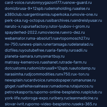
card-voice.ru
rulonnyygazon177.ru
snow-guard.ru
domizbrusa-9x12spb.ru
demaholding.ru
aalse.ru
a380club.ru
argentinamia.ru
perkoka.ru
movie-one.ru
perk-oka.ru
g-octopus.ru
sibarchives.ru
andreislyusar.ru
naruto-x.ru
pursefactory.ru
tor-lyubov-i-grom.ru
spayderhed-2022.ru
movieone.ru
evro-dez.ru
webamator.ru
ma-absolut1.ru
avtopomosch27.ru
nv-750.ru
news-plain.ru
nertansaga.ru
delanalad.ru
dizfiles.ru
youtubefree.ru
aria-family.ru
roadli.ru
planeta-samara.ru
mysmartbuy.ru
matrasy-kemerovo.ru
ashanet.ru
trade-farm.ru
dotcustoms.ru
domizbrusa9x12spb.ru
autodamp.ru
narasimha.ru
djcommodities.ru
nv750.ru
x-ton.ru
newsplain.ru
cardvoice.ru
modopaper.ru
manunae.ru
gbget.ru
alfeihavsalnassr.ru
madoma.ru
tajuncos.ru
petrovkasports.ru
porno-online-besplatno.ru
splclub.ru
york-life.ru
doroga-expo.ru
ribery.ru
cleanmedicine.ru
slovar-ivrit.ru
porno-video-besplatno.ru
seks-365.ru