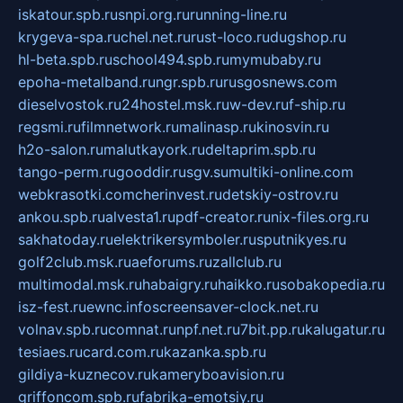
iskatour.spb.ru
snpi.org.ru
running-line.ru
krygeva-spa.ru
chel.net.ru
rust-loco.ru
dugshop.ru
hl-beta.spb.ru
school494.spb.ru
mymubaby.ru
epoha-metalband.ru
ngr.spb.ru
rusgosnews.com
dieselvostok.ru
24hostel.msk.ru
w-dev.ru
f-ship.ru
regsmi.ru
filmnetwork.ru
malinasp.ru
kinosvin.ru
h2o-salon.ru
malutkayork.ru
deltaprim.spb.ru
tango-perm.ru
gooddir.ru
sgv.su
multiki-online.com
webkrasotki.com
cherinvest.ru
detskiy-ostrov.ru
ankou.spb.ru
alvesta1.ru
pdf-creator.ru
nix-files.org.ru
sakhatoday.ru
elektrikersymboler.ru
sputnikyes.ru
golf2club.msk.ru
aeforums.ru
zallclub.ru
multimodal.msk.ru
habaigry.ru
haikko.ru
sobakopedia.ru
isz-fest.ru
ewnc.info
screensaver-clock.net.ru
volnav.spb.ru
comnat.ru
npf.net.ru
7bit.pp.ru
kalugatur.ru
tesiaes.ru
card.com.ru
kazanka.spb.ru
gildiya-kuznecov.ru
kameryboavision.ru
griffoncom.spb.ru
fabrika-emotsiy.ru