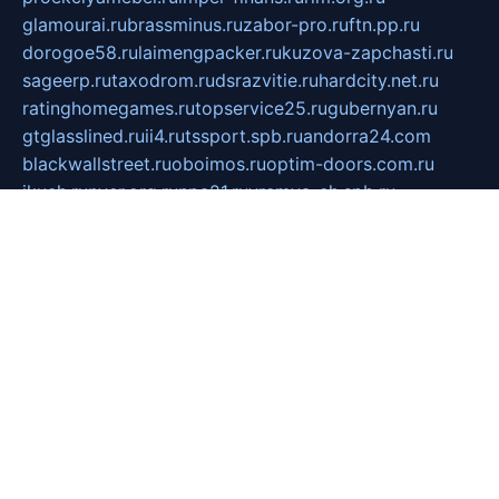
glamourai.ru
brassminus.ru
zabor-pro.ru
ftn.pp.ru
dorogoe58.ru
laimengpacker.ru
kuzova-zapchasti.ru
sageerp.ru
taxodrom.ru
dsrazvitie.ru
hardcity.net.ru
ratinghomegames.ru
topservice25.ru
gubernyan.ru
gtglasslined.ru
ii4.ru
tssport.spb.ru
andorra24.com
blackwallstreet.ru
oboimos.ru
optim-doors.com.ru
ikuch.ru
nycr.org.ru
npa21.ru
vremya-ch.spb.ru
desert000.ru
ivtorgi.ru
ifiori.ru
catalog-statei.ru
dcv.org.ru
spetsmaster174.ru
ipkameryhiseeu.ru
dum26.ru
ruspol.spb.ru
fr-opendp.ru
kam-solnyshko.ru
cheyenne-arapaho.ru
sevzapmetal.spb.ru
ted-lapidus.spb.ru
parasite-eliminator.ru
sigma-complete.ru
modernworld.ru
dama-moda.ru
eholot-group.ru
sk-nvkz.ru
DRONGOLD.RU
democratia2.ru
i-farmer.ru
mass-sport.org
jablonex.spb.ru
bookmess.ru
linkword.ru
refineua.com.ru
cs-spec.net.ru
altay-mebel.ru
DNK-THEATRE.RU
mechaniks.spb.ru
ipcamtechage.ru