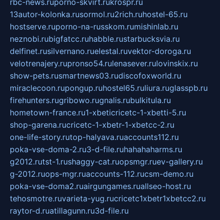
rbc-news.ru
porno-skvirt.ru
krospr.ru
13autor-kolonka.ru
sormol.ru
2rich.ru
hostel-65.ru
hostserve.ru
porno-na-russkom.ru
mishinlab.ru
neznobi.ru
bigfatcc.ru
habble.ru
starbucksvia.ru
delfinet.ru
silvernano.ru
elestal.ru
vektor-doroga.ru
velotrenajery.ru
pronso54.ru
lenasever.ru
lovinskix.ru
show-pets.ru
smartnews03.ru
discofoxworld.ru
miraclecoon.ru
pongup.ru
hostel65.ru
liura.ru
glasspb.ru
firehunters.ru
gribowo.ru
gnalis.ru
bulkitula.ru
hometown-france.ru
1-xbeticricetc-1-xbetti-5.ru
shop-garena.ru
cricetc-1-xbetr-1-xbetcc-2.ru
one-life-story.ru
top-halyava.ru
accounts112.ru
poka-vse-doma-2.ru
3-d-file.ru
hahahaharms.ru
g2012.ru
tst-1.ru
shaggy-cat.ru
opsmgr.ru
ev-gallery.ru
g-2012.ru
ops-mgr.ru
accounts-112.ru
csm-demo.ru
poka-vse-doma2.ru
airgungames.ru
allseo-host.ru
tehosmotre.ru
varieta-yug.ru
cricetc1xbetr1xbetcc2.ru
raytor-d.ru
atillagunn.ru
3d-file.ru