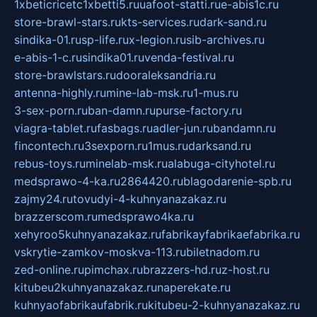
1xbeticricetc1xbetti5.ru
uafoot-statti.ru
e-abis1c.ru
store-brawl-stars.ru
kts-services.ru
dark-sand.ru
sindika-01.ru
sp-life.ru
x-legion.ru
sib-archives.ru
e-abis-1-c.ru
sindika01.ru
venda-festival.ru
store-brawlstars.ru
dooraleksandria.ru
antenna-highly.ru
mine-lab-msk.ru
1-mus.ru
3-sex-porn.ru
ban-damn.ru
purse-factory.ru
viagra-tablet.ru
fasbags.ru
adler-jun.ru
bandamn.ru
fincontech.ru
3sexporn.ru
1mus.ru
darksand.ru
rebus-toys.ru
minelab-msk.ru
alabuga-cityhotel.ru
medsprawo-4-ka.ru
2864420.ru
blagodarenie-spb.ru
zajmy24.ru
tovudyi-4-kuhnyanazakaz.ru
brazzerscom.ru
medsprawo4ka.ru
xehyroo5kuhnyanazakaz.ru
fabrikayfabrikaefabrika.ru
vskrytie-zamkov-moskva-113.ru
biletnadom.ru
zed-online.ru
pimchax.ru
brazzers-hd.ru
z-host.ru
kitubeu2kuhnyanazakaz.ru
naperekate.ru
kuhnyaofabrikaufabrik.ru
kitubeu-2-kuhnyanazakaz.ru