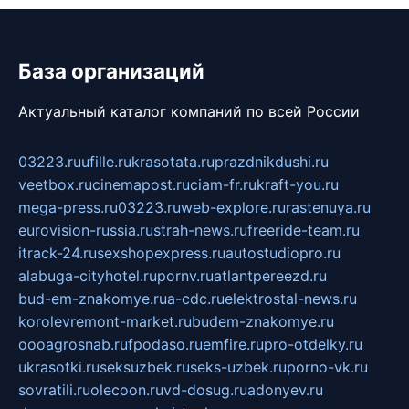
База организаций
Актуальный каталог компаний по всей России
03223.ru
ufille.ru
krasotata.ru
prazdnikdushi.ru
veetbox.ru
cinemapost.ru
ciam-fr.ru
kraft-you.ru
mega-press.ru
03223.ru
web-explore.ru
rastenuya.ru
eurovision-russia.ru
strah-news.ru
freeride-team.ru
itrack-24.ru
sexshopexpress.ru
autostudiopro.ru
alabuga-cityhotel.ru
pornv.ru
atlantpereezd.ru
bud-em-znakomye.ru
a-cdc.ru
elektrostal-news.ru
korolevremont-market.ru
budem-znakomye.ru
oooagrosnab.ru
fpodaso.ru
emfire.ru
pro-otdelky.ru
ukrasotki.ru
seksuzbek.ru
seks-uzbek.ru
porno-vk.ru
sovratili.ru
olecoon.ru
vd-dosug.ru
adonyev.ru