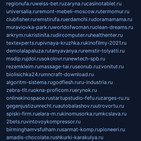
regionufa.ru
weiss-bet.ru
zaryna.ru
casinotablet.ru
universalia.ru
remont-mebeli-moscow.ru
termomur.ru
clubfisher.ru
remstirufa.ru
erdamchi.ru
doramamama.ru
muraviovka-park.ru
worldofwoman.ru
clean-dreams.ru
arkrym.ru
kristinita.ru
dircomputer.ru
healthenter.ru
textexperts.ru
pivnaya-kruzhka.ru
kinofilmy-2021.ru
demolalapaluza.ru
tanyavanya.ru
remstir-tolyatti.ru
msdip.ru
jdol.ru
sokolovr.ru
newtech-spb.ru
rezemkleim.ru
massage-tai.ru
seonub.ru
zvonitut.ru
biolisichka24.ru
mncraft-download.ru
algoritm-sistema.ru
godflesh.ru
ru-industria.ru
zebra-tlt.ru
okna-proficom.ru
erynok.ru
onlinekinospace.ru
startupstudio-fefu.ru
zarges-ru.ru
gegenjustizunrecht.ru
autobalashov.ru
utrovortu.ru
spiski-firm.ru
elara-m.ru
kinomusorka.ru
mkcslava.ru
2bets.ru
vintovoykompressor.ru
birminghamvsfulham.ru
sarmat-komp.ru
pioneeri.ru
amadis-chocolate.ru
shkurki-karakulya.ru