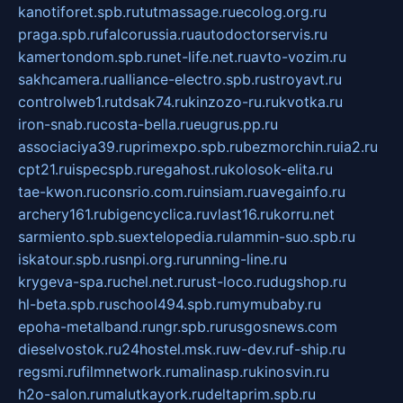
kanotiforet.spb.ru
tutmassage.ru
ecolog.org.ru
praga.spb.ru
falcorussia.ru
autodoctorservis.ru
kamertondom.spb.ru
net-life.net.ru
avto-vozim.ru
sakhcamera.ru
alliance-electro.spb.ru
stroyavt.ru
controlweb1.ru
tdsak74.ru
kinzozo-ru.ru
kvotka.ru
iron-snab.ru
costa-bella.ru
eugrus.pp.ru
associaciya39.ru
primexpo.spb.ru
bezmorchin.ru
ia2.ru
cpt21.ru
ispecspb.ru
regahost.ru
kolosok-elita.ru
tae-kwon.ru
consrio.com.ru
insiam.ru
avegainfo.ru
archery161.ru
bigencyclica.ru
vlast16.ru
korru.net
sarmiento.spb.su
extelopedia.ru
lammin-suo.spb.ru
iskatour.spb.ru
snpi.org.ru
running-line.ru
krygeva-spa.ru
chel.net.ru
rust-loco.ru
dugshop.ru
hl-beta.spb.ru
school494.spb.ru
mymubaby.ru
epoha-metalband.ru
ngr.spb.ru
rusgosnews.com
dieselvostok.ru
24hostel.msk.ru
w-dev.ru
f-ship.ru
regsmi.ru
filmnetwork.ru
malinasp.ru
kinosvin.ru
h2o-salon.ru
malutkayork.ru
deltaprim.spb.ru