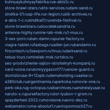
kuhnyaykuhnyayfabrika.ru
e-abis1c.ru
store-brawl-stars.ru
kts-services.ru
dark-sand.ru
sindika-01.ru
sp-life.ru
x-legion.ru
sib-archives.ru
e-abis-1-c.ru
sindika01.ru
venda-festival.ru
store-brawlstars.ru
dooraleksandria.ru
antenna-highly.ru
mine-lab-msk.ru
1-mus.ru
3-sex-porn.ru
ban-damn.ru
purse-factory.ru
viagra-tablet.ru
fasbags.ru
adler-jun.ru
bandamn.ru
fincontech.ru
3sexporn.ru
1mus.ru
darksand.ru
rebus-toys.ru
minelab-msk.ru
rtdco.ru
seo-prodvizhenie-sajtov-stroitelnyh-kompanij.ru
card-voice.ru
rulonnyygazon177.ru
snow-guard.ru
domizbrusa-9x12spb.ru
demaholding.ru
aalse.ru
a380club.ru
argentinamia.ru
perkoka.ru
movie-one.ru
perk-oka.ru
g-octopus.ru
sibarchives.ru
andreislyusar.ru
naruto-x.ru
pursefactory.ru
tor-lyubov-i-grom.ru
spayderhed-2022.ru
movieone.ru
evro-dez.ru
webamator.ru
ma-absolut1.ru
avtopomosch27.ru