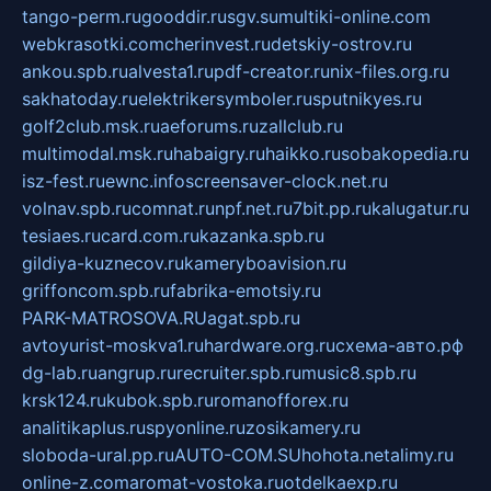
tango-perm.ru
gooddir.ru
sgv.su
multiki-online.com
webkrasotki.com
cherinvest.ru
detskiy-ostrov.ru
ankou.spb.ru
alvesta1.ru
pdf-creator.ru
nix-files.org.ru
sakhatoday.ru
elektrikersymboler.ru
sputnikyes.ru
golf2club.msk.ru
aeforums.ru
zallclub.ru
multimodal.msk.ru
habaigry.ru
haikko.ru
sobakopedia.ru
isz-fest.ru
ewnc.info
screensaver-clock.net.ru
volnav.spb.ru
comnat.ru
npf.net.ru
7bit.pp.ru
kalugatur.ru
tesiaes.ru
card.com.ru
kazanka.spb.ru
gildiya-kuznecov.ru
kameryboavision.ru
griffoncom.spb.ru
fabrika-emotsiy.ru
PARK-MATROSOVA.RU
agat.spb.ru
avtoyurist-moskva1.ru
hardware.org.ru
схема-авто.рф
dg-lab.ru
angrup.ru
recruiter.spb.ru
music8.spb.ru
krsk124.ru
kubok.spb.ru
romanofforex.ru
analitikaplus.ru
spyonline.ru
zosikamery.ru
sloboda-ural.pp.ru
AUTO-COM.SU
hohota.net
alimy.ru
online-z.com
aromat-vostoka.ru
otdelkaexp.ru