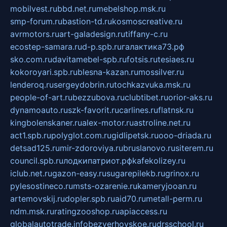
mobilvest.ru
bbd.net.ru
mebelshop.msk.ru
smp-forum.ru
bastion-td.ru
kosmoscreative.ru
avrmotors.ru
art-galadesign.ru
tiffany-c.ru
ecostep-samara.ru
d-p.spb.ru
галактика73.рф
sko.com.ru
davitamebel-spb.ru
fotsis.ru
tesiaes.ru
kokoroyari.spb.ru
blesna-kazan.ru
mossilver.ru
lenderoq.ru
sergeydobrin.ru
tochkazvuka.msk.ru
people-of-art.ru
bezzubova.ru
clubtibet.ru
orior-aks.ru
dynamoauto.ru
szk-favorit.ru
carlines.ru
flatnsk.ru
kingbolenskaner.ru
alex-motor.ru
astroline.net.ru
act1.spb.ru
polyglot.com.ru
gidlipetsk.ru
ooo-driada.ru
detsad125.ru
mir-zdoroviya.ru
bruslanovo.ru
siterem.ru
council.spb.ru
лодкипатриот.рф
kafekolizey.ru
iclub.net.ru
gazon-easy.ru
sugarepilekb.ru
grinox.ru
pylesostineco.ru
msts-ozarenie.ru
kameryjooan.ru
artemovskij.ru
dopler.spb.ru
aid70.ru
metall-perm.ru
ndm.msk.ru
ratingzooshop.ru
apiaccess.ru
globalautotrade.info
bezverhovskoe.ru
drsschool.ru