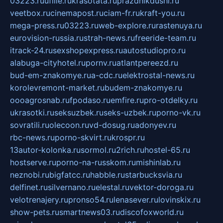
03223.ru
ufille.ru
krasotata.ru
prazdnikdushi.ru
veetbox.ru
cinemapost.ru
ciam-fr.ru
kraft-you.ru
mega-press.ru
03223.ru
web-explore.ru
rastenuya.ru
eurovision-russia.ru
strah-news.ru
freeride-team.ru
itrack-24.ru
sexshopexpress.ru
autostudiopro.ru
alabuga-cityhotel.ru
pornv.ru
atlantpereezd.ru
bud-em-znakomye.ru
a-cdc.ru
elektrostal-news.ru
korolevremont-market.ru
budem-znakomye.ru
oooagrosnab.ru
fpodaso.ru
emfire.ru
pro-otdelky.ru
ukrasotki.ru
seksuzbek.ru
seks-uzbek.ru
porno-vk.ru
sovratili.ru
olecoon.ru
vd-dosug.ru
adonyev.ru
rbc-news.ru
porno-skvirt.ru
krospr.ru
13autor-kolonka.ru
sormol.ru
2rich.ru
hostel-65.ru
hostserve.ru
porno-na-russkom.ru
mishinlab.ru
neznobi.ru
bigfatcc.ru
habble.ru
starbucksvia.ru
delfinet.ru
silvernano.ru
elestal.ru
vektor-doroga.ru
velotrenajery.ru
pronso54.ru
lenasever.ru
lovinskix.ru
show-pets.ru
smartnews03.ru
discofoxworld.ru