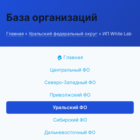
База организаций
Главная
»
Уральский федеральный округ
» ИП White Lab
🏠 Главная
Центральный ФО
Северо-Западный ФО
Приволжский ФО
Уральский ФО
Сибирский ФО
Дальневосточный ФО