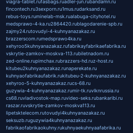
viagra-tablet.ru
fasbags.ru
adler-jun.ru
bandamn.ru
fincontech.ru
3sexporn.ru
1mus.ru
darksand.ru
rebus-toys.ru
minelab-msk.ru
alabuga-cityhotel.ru
medsprawo-4-ka.ru
2864420.ru
blagodarenie-spb.ru
zajmy24.ru
tovudyi-4-kuhnyanazakaz.ru
brazzerscom.ru
medsprawo4ka.ru
xehyroo5kuhnyanazakaz.ru
fabrikayfabrikaefabrika.ru
vskrytie-zamkov-moskva-113.ru
biletnadom.ru
zed-online.ru
pimchax.ru
brazzers-hd.ru
z-host.ru
kitubeu2kuhnyanazakaz.ru
naperekate.ru
kuhnyaofabrikaufabrik.ru
kitubeu-2-kuhnyanazakaz.ru
xehyroo-5-kuhnyanazakaz.ru
cs-68.ru
guzywia-4-kuhnyanazakaz.ru
mir-tk.ru
vlknrussia.ru
cs68.ru
vladivostok-map.ru
video-seks.ru
bankaribi.ru
raszar.ru
vskrytie-zamkov-moskva113.ru
lipetsktelecom.ru
tovudyi4kuhnyanazakaz.ru
seksuzb.ru
guzywia4kuhnyanazakaz.ru
fabrikaofabrikaokuhny.ru
kuhnyaekuhnyaafabrika.ru