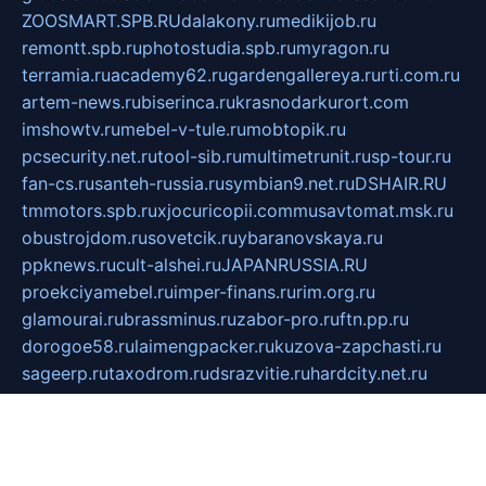
ZOOSMART.SPB.RU
dalakony.ru
medikijob.ru
remontt.spb.ru
photostudia.spb.ru
myragon.ru
terramia.ru
academy62.ru
gardengallereya.ru
rti.com.ru
artem-news.ru
biserinca.ru
krasnodarkurort.com
imshowtv.ru
mebel-v-tule.ru
mobtopik.ru
pcsecurity.net.ru
tool-sib.ru
multimetrunit.ru
sp-tour.ru
fan-cs.ru
santeh-russia.ru
symbian9.net.ru
DSHAIR.RU
tmmotors.spb.ru
xjocuricopii.com
musavtomat.msk.ru
obustrojdom.ru
sovetcik.ru
ybaranovskaya.ru
ppknews.ru
cult-alshei.ru
JAPANRUSSIA.RU
proekciyamebel.ru
imper-finans.ru
rim.org.ru
glamourai.ru
brassminus.ru
zabor-pro.ru
ftn.pp.ru
dorogoe58.ru
laimengpacker.ru
kuzova-zapchasti.ru
sageerp.ru
taxodrom.ru
dsrazvitie.ru
hardcity.net.ru
ratinghomegames.ru
topservice25.ru
gubernyan.ru
gtglasslined.ru
ii4.ru
tssport.spb.ru
andorra24.com
blackwallstreet.ru
oboimos.ru
optim-doors.com.ru
ikuch.ru
nycr.org.ru
npa21.ru
vremya-ch.spb.ru