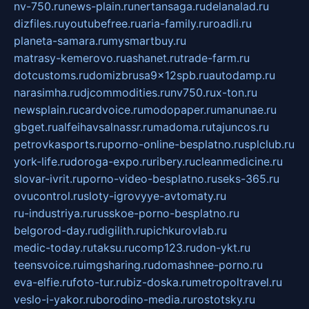
nv-750.ru
news-plain.ru
nertansaga.ru
delanalad.ru
dizfiles.ru
youtubefree.ru
aria-family.ru
roadli.ru
planeta-samara.ru
mysmartbuy.ru
matrasy-kemerovo.ru
ashanet.ru
trade-farm.ru
dotcustoms.ru
domizbrusa9x12spb.ru
autodamp.ru
narasimha.ru
djcommodities.ru
nv750.ru
x-ton.ru
newsplain.ru
cardvoice.ru
modopaper.ru
manunae.ru
gbget.ru
alfeihavsalnassr.ru
madoma.ru
tajuncos.ru
petrovkasports.ru
porno-online-besplatno.ru
splclub.ru
york-life.ru
doroga-expo.ru
ribery.ru
cleanmedicine.ru
slovar-ivrit.ru
porno-video-besplatno.ru
seks-365.ru
ovucontrol.ru
sloty-igrovyye-avtomaty.ru
ru-industriya.ru
russkoe-porno-besplatno.ru
belgorod-day.ru
digilith.ru
pichkurovlab.ru
medic-today.ru
taksu.ru
comp123.ru
don-ykt.ru
teensvoice.ru
imgsharing.ru
domashnee-porno.ru
eva-elfie.ru
foto-tur.ru
biz-doska.ru
metropoltravel.ru
veslo-i-yakor.ru
borodino-media.ru
rostotsky.ru