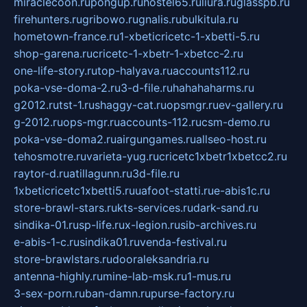
miraclecoon.ru
pongup.ru
hostel65.ru
liura.ru
glasspb.ru
firehunters.ru
gribowo.ru
gnalis.ru
bulkitula.ru
hometown-france.ru
1-xbeticricetc-1-xbetti-5.ru
shop-garena.ru
cricetc-1-xbetr-1-xbetcc-2.ru
one-life-story.ru
top-halyava.ru
accounts112.ru
poka-vse-doma-2.ru
3-d-file.ru
hahahaharms.ru
g2012.ru
tst-1.ru
shaggy-cat.ru
opsmgr.ru
ev-gallery.ru
g-2012.ru
ops-mgr.ru
accounts-112.ru
csm-demo.ru
poka-vse-doma2.ru
airgungames.ru
allseo-host.ru
tehosmotre.ru
varieta-yug.ru
cricetc1xbetr1xbetcc2.ru
raytor-d.ru
atillagunn.ru
3d-file.ru
1xbeticricetc1xbetti5.ru
uafoot-statti.ru
e-abis1c.ru
store-brawl-stars.ru
kts-services.ru
dark-sand.ru
sindika-01.ru
sp-life.ru
x-legion.ru
sib-archives.ru
e-abis-1-c.ru
sindika01.ru
venda-festival.ru
store-brawlstars.ru
dooraleksandria.ru
antenna-highly.ru
mine-lab-msk.ru
1-mus.ru
3-sex-porn.ru
ban-damn.ru
purse-factory.ru