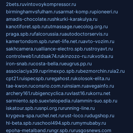
2bets.ru
vintovoykompressor.ru
birminghamvsfulham.ru
sarmat-komp.ru
pioneeri.ru
amadis-chocolate.ru
shkurki-karakulya.ru
kanotiforet.spb.ru
tutmassage.ru
ecolog.org.ru
praga.spb.ru
falcorussia.ru
autodoctorservis.ru
kamertondom.spb.ru
net-life.net.ru
avto-vozim.ru
sakhcamera.ru
alliance-electro.spb.ru
stroyavt.ru
controlweb1.ru
tdsak74.ru
kinzozo-ru.ru
kvotka.ru
iron-snab.ru
costa-bella.ru
eugrus.pp.ru
associaciya39.ru
primexpo.spb.ru
bezmorchin.ru
ia2.ru
cpt21.ru
ispecspb.ru
regahost.ru
kolosok-elita.ru
tae-kwon.ru
consrio.com.ru
insiam.ru
avegainfo.ru
archery161.ru
bigencyclica.ru
vlast16.ru
korru.net
sarmiento.spb.su
extelopedia.ru
lammin-suo.spb.ru
iskatour.spb.ru
snpi.org.ru
running-line.ru
krygeva-spa.ru
chel.net.ru
rust-loco.ru
dugshop.ru
hl-beta.spb.ru
school494.spb.ru
mymubaby.ru
epoha-metalband.ru
ngr.spb.ru
rusgosnews.com