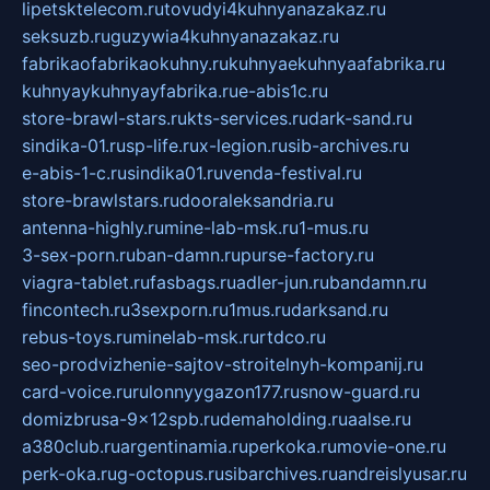
lipetsktelecom.ru
tovudyi4kuhnyanazakaz.ru
seksuzb.ru
guzywia4kuhnyanazakaz.ru
fabrikaofabrikaokuhny.ru
kuhnyaekuhnyaafabrika.ru
kuhnyaykuhnyayfabrika.ru
e-abis1c.ru
store-brawl-stars.ru
kts-services.ru
dark-sand.ru
sindika-01.ru
sp-life.ru
x-legion.ru
sib-archives.ru
e-abis-1-c.ru
sindika01.ru
venda-festival.ru
store-brawlstars.ru
dooraleksandria.ru
antenna-highly.ru
mine-lab-msk.ru
1-mus.ru
3-sex-porn.ru
ban-damn.ru
purse-factory.ru
viagra-tablet.ru
fasbags.ru
adler-jun.ru
bandamn.ru
fincontech.ru
3sexporn.ru
1mus.ru
darksand.ru
rebus-toys.ru
minelab-msk.ru
rtdco.ru
seo-prodvizhenie-sajtov-stroitelnyh-kompanij.ru
card-voice.ru
rulonnyygazon177.ru
snow-guard.ru
domizbrusa-9x12spb.ru
demaholding.ru
aalse.ru
a380club.ru
argentinamia.ru
perkoka.ru
movie-one.ru
perk-oka.ru
g-octopus.ru
sibarchives.ru
andreislyusar.ru