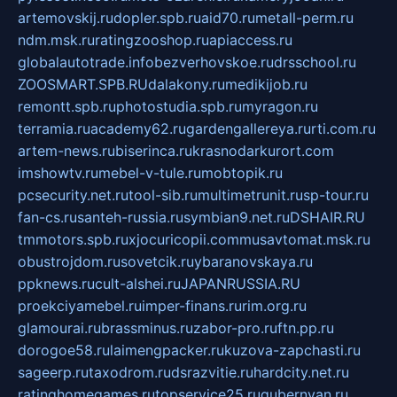
artemovskij.ru
dopler.spb.ru
aid70.ru
metall-perm.ru
ndm.msk.ru
ratingzooshop.ru
apiaccess.ru
globalautotrade.info
bezverhovskoe.ru
drsschool.ru
ZOOSMART.SPB.RU
dalakony.ru
medikijob.ru
remontt.spb.ru
photostudia.spb.ru
myragon.ru
terramia.ru
academy62.ru
gardengallereya.ru
rti.com.ru
artem-news.ru
biserinca.ru
krasnodarkurort.com
imshowtv.ru
mebel-v-tule.ru
mobtopik.ru
pcsecurity.net.ru
tool-sib.ru
multimetrunit.ru
sp-tour.ru
fan-cs.ru
santeh-russia.ru
symbian9.net.ru
DSHAIR.RU
tmmotors.spb.ru
xjocuricopii.com
musavtomat.msk.ru
obustrojdom.ru
sovetcik.ru
ybaranovskaya.ru
ppknews.ru
cult-alshei.ru
JAPANRUSSIA.RU
proekciyamebel.ru
imper-finans.ru
rim.org.ru
glamourai.ru
brassminus.ru
zabor-pro.ru
ftn.pp.ru
dorogoe58.ru
laimengpacker.ru
kuzova-zapchasti.ru
sageerp.ru
taxodrom.ru
dsrazvitie.ru
hardcity.net.ru
ratinghomegames.ru
topservice25.ru
gubernyan.ru