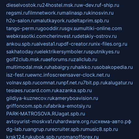
dieselvostok.ru
24hostel.msk.ru
w-dev.ru
f-ship.ru
regsmi.ru
filmnetwork.ru
malinasp.ru
kinosvin.ru
h2o-salon.ru
malutkayork.ru
deltaprim.spb.ru
tango-perm.ru
gooddir.ru
sgv.su
multiki-online.com
webkrasotki.com
cherinvest.ru
detskiy-ostrov.ru
ankou.spb.ru
alvesta1.ru
pdf-creator.ru
nix-files.org.ru
sakhatoday.ru
elektrikersymboler.ru
sputnikyes.ru
golf2club.msk.ru
aeforums.ru
zallclub.ru
multimodal.msk.ru
habaigry.ru
haikko.ru
sobakopedia.ru
isz-fest.ru
ewnc.info
screensaver-clock.net.ru
volnav.spb.ru
comnat.ru
npf.net.ru
7bit.pp.ru
kalugatur.ru
tesiaes.ru
card.com.ru
kazanka.spb.ru
gildiya-kuznecov.ru
kameryboavision.ru
griffoncom.spb.ru
fabrika-emotsiy.ru
PARK-MATROSOVA.RU
agat.spb.ru
avtoyurist-moskva1.ru
hardware.org.ru
схема-авто.рф
dg-lab.ru
angrup.ru
recruiter.spb.ru
music8.spb.ru
krsk124.ru
kubok.spb.ru
romanofforex.ru