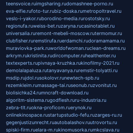
teensvoice.ru
imgsharing.ru
domashnee-porno.ru
eva-elfie.ru
foto-tur.ru
biz-doska.ru
metropoltravel.ru
veslo-i-yakor.ru
borodino-media.ru
rostotsky.ru
regionufa.ru
weiss-bet.ru
zaryna.ru
casinotablet.ru
universalia.ru
remont-mebeli-moscow.ru
termomur.ru
clubfisher.ru
remstirufa.ru
erdamchi.ru
doramamama.ru
muraviovka-park.ru
worldofwoman.ru
clean-dreams.ru
arkrym.ru
kristinita.ru
dircomputer.ru
healthenter.ru
textexperts.ru
pivnaya-kruzhka.ru
kinofilmy-2021.ru
demolalapaluza.ru
tanyavanya.ru
remstir-tolyatti.ru
msdip.ru
jdol.ru
sokolovr.ru
newtech-spb.ru
rezemkleim.ru
massage-tai.ru
seonub.ru
zvonitut.ru
biolisichka24.ru
mncraft-download.ru
algoritm-sistema.ru
godflesh.ru
ru-industria.ru
zebra-tlt.ru
okna-proficom.ru
erynok.ru
onlinekinospace.ru
startupstudio-fefu.ru
zarges-ru.ru
gegenjustizunrecht.ru
autobalashov.ru
utrovortu.ru
spiski-firm.ru
elara-m.ru
kinomusorka.ru
mkcslava.ru