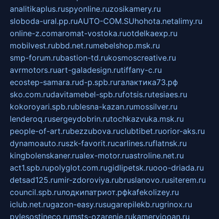
analitikaplus.ru
spyonline.ru
zosikamery.ru
sloboda-ural.pp.ru
AUTO-COM.SU
hohota.net
alimy.ru
online-z.com
aromat-vostoka.ru
otdelkaexp.ru
mobilvest.ru
bbd.net.ru
mebelshop.msk.ru
smp-forum.ru
bastion-td.ru
kosmoscreative.ru
avrmotors.ru
art-galadesign.ru
tiffany-c.ru
ecostep-samara.ru
d-p.spb.ru
галактика73.рф
sko.com.ru
davitamebel-spb.ru
fotsis.ru
tesiaes.ru
kokoroyari.spb.ru
blesna-kazan.ru
mossilver.ru
lenderoq.ru
sergeydobrin.ru
tochkazvuka.msk.ru
people-of-art.ru
bezzubova.ru
clubtibet.ru
orior-aks.ru
dynamoauto.ru
szk-favorit.ru
carlines.ru
flatnsk.ru
kingbolenskaner.ru
alex-motor.ru
astroline.net.ru
act1.spb.ru
polyglot.com.ru
gidlipetsk.ru
ooo-driada.ru
detsad125.ru
mir-zdoroviya.ru
bruslanovo.ru
siterem.ru
council.spb.ru
лодкипатриот.рф
kafekolizey.ru
iclub.net.ru
gazon-easy.ru
sugarepilekb.ru
grinox.ru
pylesostineco.ru
msts-ozarenie.ru
kameryjooan.ru