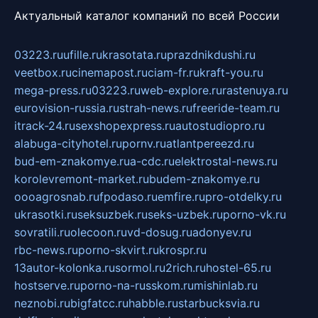
Актуальный каталог компаний по всей России
03223.ru
ufille.ru
krasotata.ru
prazdnikdushi.ru
veetbox.ru
cinemapost.ru
ciam-fr.ru
kraft-you.ru
mega-press.ru
03223.ru
web-explore.ru
rastenuya.ru
eurovision-russia.ru
strah-news.ru
freeride-team.ru
itrack-24.ru
sexshopexpress.ru
autostudiopro.ru
alabuga-cityhotel.ru
pornv.ru
atlantpereezd.ru
bud-em-znakomye.ru
a-cdc.ru
elektrostal-news.ru
korolevremont-market.ru
budem-znakomye.ru
oooagrosnab.ru
fpodaso.ru
emfire.ru
pro-otdelky.ru
ukrasotki.ru
seksuzbek.ru
seks-uzbek.ru
porno-vk.ru
sovratili.ru
olecoon.ru
vd-dosug.ru
adonyev.ru
rbc-news.ru
porno-skvirt.ru
krospr.ru
13autor-kolonka.ru
sormol.ru
2rich.ru
hostel-65.ru
hostserve.ru
porno-na-russkom.ru
mishinlab.ru
neznobi.ru
bigfatcc.ru
habble.ru
starbucksvia.ru