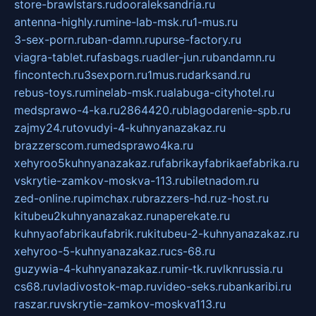
store-brawlstars.ru
dooraleksandria.ru
antenna-highly.ru
mine-lab-msk.ru
1-mus.ru
3-sex-porn.ru
ban-damn.ru
purse-factory.ru
viagra-tablet.ru
fasbags.ru
adler-jun.ru
bandamn.ru
fincontech.ru
3sexporn.ru
1mus.ru
darksand.ru
rebus-toys.ru
minelab-msk.ru
alabuga-cityhotel.ru
medsprawo-4-ka.ru
2864420.ru
blagodarenie-spb.ru
zajmy24.ru
tovudyi-4-kuhnyanazakaz.ru
brazzerscom.ru
medsprawo4ka.ru
xehyroo5kuhnyanazakaz.ru
fabrikayfabrikaefabrika.ru
vskrytie-zamkov-moskva-113.ru
biletnadom.ru
zed-online.ru
pimchax.ru
brazzers-hd.ru
z-host.ru
kitubeu2kuhnyanazakaz.ru
naperekate.ru
kuhnyaofabrikaufabrik.ru
kitubeu-2-kuhnyanazakaz.ru
xehyroo-5-kuhnyanazakaz.ru
cs-68.ru
guzywia-4-kuhnyanazakaz.ru
mir-tk.ru
vlknrussia.ru
cs68.ru
vladivostok-map.ru
video-seks.ru
bankaribi.ru
raszar.ru
vskrytie-zamkov-moskva113.ru