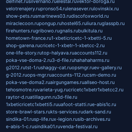
delfinet.ru
silvernano.ru
elestal.ru
vektor-doroga.ru
velotrenajery.ru
pronso54.ru
lenasever.ru
lovinskix.ru
show-pets.ru
smartnews03.ru
discofoxworld.ru
miraclecoon.ru
pongup.ru
hostel65.ru
liura.ru
glasspb.ru
firehunters.ru
gribowo.ru
gnalis.ru
bulkitula.ru
hometown-france.ru
1-xbeticricetc-1-xbetti-5.ru
shop-garena.ru
cricetc-1-xbetr-1-xbetcc-2.ru
one-life-story.ru
top-halyava.ru
accounts112.ru
poka-vse-doma-2.ru
3-d-file.ru
hahahaharms.ru
g2012.ru
tst-1.ru
shaggy-cat.ru
opsmgr.ru
ev-gallery.ru
g-2012.ru
ops-mgr.ru
accounts-112.ru
csm-demo.ru
poka-vse-doma2.ru
airgungames.ru
allseo-host.ru
tehosmotre.ru
varieta-yug.ru
cricetc1xbetr1xbetcc2.ru
raytor-d.ru
atillagunn.ru
3d-file.ru
1xbeticricetc1xbetti5.ru
uafoot-statti.ru
e-abis1c.ru
store-brawl-stars.ru
kts-services.ru
dark-sand.ru
sindika-01.ru
sp-life.ru
x-legion.ru
sib-archives.ru
e-abis-1-c.ru
sindika01.ru
venda-festival.ru