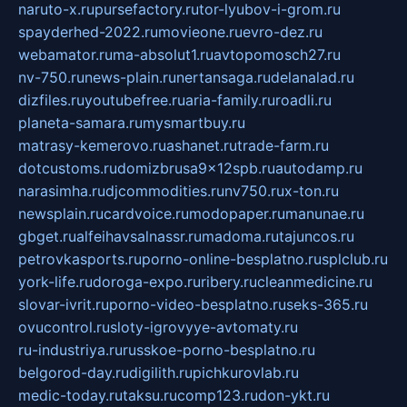
naruto-x.ru
pursefactory.ru
tor-lyubov-i-grom.ru
spayderhed-2022.ru
movieone.ru
evro-dez.ru
webamator.ru
ma-absolut1.ru
avtopomosch27.ru
nv-750.ru
news-plain.ru
nertansaga.ru
delanalad.ru
dizfiles.ru
youtubefree.ru
aria-family.ru
roadli.ru
planeta-samara.ru
mysmartbuy.ru
matrasy-kemerovo.ru
ashanet.ru
trade-farm.ru
dotcustoms.ru
domizbrusa9x12spb.ru
autodamp.ru
narasimha.ru
djcommodities.ru
nv750.ru
x-ton.ru
newsplain.ru
cardvoice.ru
modopaper.ru
manunae.ru
gbget.ru
alfeihavsalnassr.ru
madoma.ru
tajuncos.ru
petrovkasports.ru
porno-online-besplatno.ru
splclub.ru
york-life.ru
doroga-expo.ru
ribery.ru
cleanmedicine.ru
slovar-ivrit.ru
porno-video-besplatno.ru
seks-365.ru
ovucontrol.ru
sloty-igrovyye-avtomaty.ru
ru-industriya.ru
russkoe-porno-besplatno.ru
belgorod-day.ru
digilith.ru
pichkurovlab.ru
medic-today.ru
taksu.ru
comp123.ru
don-ykt.ru