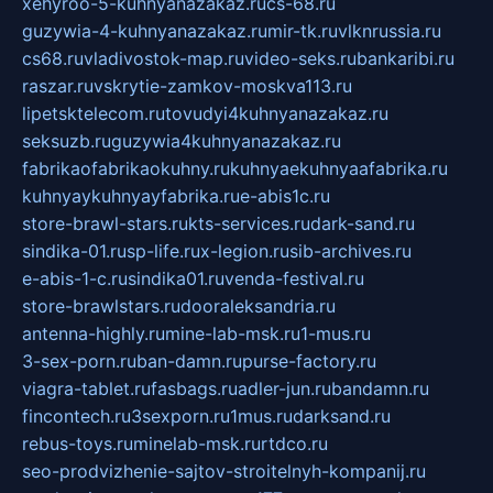
xehyroo-5-kuhnyanazakaz.ru
cs-68.ru
guzywia-4-kuhnyanazakaz.ru
mir-tk.ru
vlknrussia.ru
cs68.ru
vladivostok-map.ru
video-seks.ru
bankaribi.ru
raszar.ru
vskrytie-zamkov-moskva113.ru
lipetsktelecom.ru
tovudyi4kuhnyanazakaz.ru
seksuzb.ru
guzywia4kuhnyanazakaz.ru
fabrikaofabrikaokuhny.ru
kuhnyaekuhnyaafabrika.ru
kuhnyaykuhnyayfabrika.ru
e-abis1c.ru
store-brawl-stars.ru
kts-services.ru
dark-sand.ru
sindika-01.ru
sp-life.ru
x-legion.ru
sib-archives.ru
e-abis-1-c.ru
sindika01.ru
venda-festival.ru
store-brawlstars.ru
dooraleksandria.ru
antenna-highly.ru
mine-lab-msk.ru
1-mus.ru
3-sex-porn.ru
ban-damn.ru
purse-factory.ru
viagra-tablet.ru
fasbags.ru
adler-jun.ru
bandamn.ru
fincontech.ru
3sexporn.ru
1mus.ru
darksand.ru
rebus-toys.ru
minelab-msk.ru
rtdco.ru
seo-prodvizhenie-sajtov-stroitelnyh-kompanij.ru