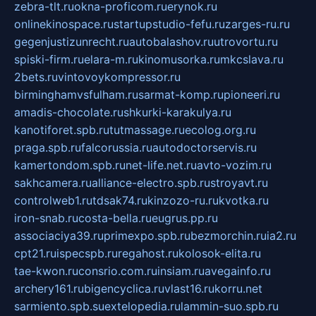
zebra-tlt.ru
okna-proficom.ru
erynok.ru
onlinekinospace.ru
startupstudio-fefu.ru
zarges-ru.ru
gegenjustizunrecht.ru
autobalashov.ru
utrovortu.ru
spiski-firm.ru
elara-m.ru
kinomusorka.ru
mkcslava.ru
2bets.ru
vintovoykompressor.ru
birminghamvsfulham.ru
sarmat-komp.ru
pioneeri.ru
amadis-chocolate.ru
shkurki-karakulya.ru
kanotiforet.spb.ru
tutmassage.ru
ecolog.org.ru
praga.spb.ru
falcorussia.ru
autodoctorservis.ru
kamertondom.spb.ru
net-life.net.ru
avto-vozim.ru
sakhcamera.ru
alliance-electro.spb.ru
stroyavt.ru
controlweb1.ru
tdsak74.ru
kinzozo-ru.ru
kvotka.ru
iron-snab.ru
costa-bella.ru
eugrus.pp.ru
associaciya39.ru
primexpo.spb.ru
bezmorchin.ru
ia2.ru
cpt21.ru
ispecspb.ru
regahost.ru
kolosok-elita.ru
tae-kwon.ru
consrio.com.ru
insiam.ru
avegainfo.ru
archery161.ru
bigencyclica.ru
vlast16.ru
korru.net
sarmiento.spb.su
extelopedia.ru
lammin-suo.spb.ru