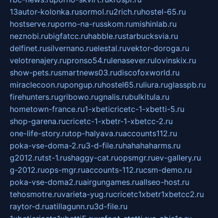
13autor-kolonka.ru
sormol.ru
2rich.ru
hostel-65.ru
hostserve.ru
porno-na-russkom.ru
mishinlab.ru
neznobi.ru
bigfatcc.ru
habble.ru
starbucksvia.ru
delfinet.ru
silvernano.ru
elestal.ru
vektor-doroga.ru
velotrenajery.ru
pronso54.ru
lenasever.ru
lovinskix.ru
show-pets.ru
smartnews03.ru
discofoxworld.ru
miraclecoon.ru
pongup.ru
hostel65.ru
liura.ru
glasspb.ru
firehunters.ru
gribowo.ru
gnalis.ru
bulkitula.ru
hometown-france.ru
1-xbeticricetc-1-xbetti-5.ru
shop-garena.ru
cricetc-1-xbetr-1-xbetcc-2.ru
one-life-story.ru
top-halyava.ru
accounts112.ru
poka-vse-doma-2.ru
3-d-file.ru
hahahaharms.ru
g2012.ru
tst-1.ru
shaggy-cat.ru
opsmgr.ru
ev-gallery.ru
g-2012.ru
ops-mgr.ru
accounts-112.ru
csm-demo.ru
poka-vse-doma2.ru
airgungames.ru
allseo-host.ru
tehosmotre.ru
varieta-yug.ru
cricetc1xbetr1xbetcc2.ru
raytor-d.ru
atillagunn.ru
3d-file.ru