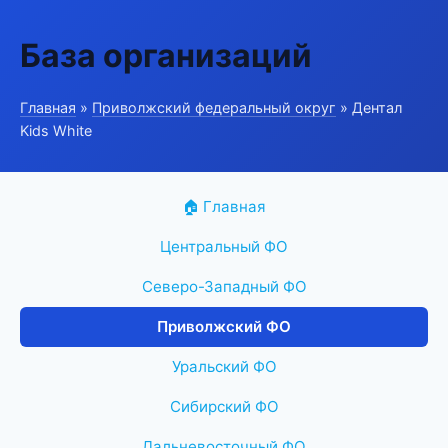
База организаций
Главная
»
Приволжский федеральный округ
» Дентал
Kids White
🏠 Главная
Центральный ФО
Северо-Западный ФО
Приволжский ФО
Уральский ФО
Сибирский ФО
Дальневосточный ФО