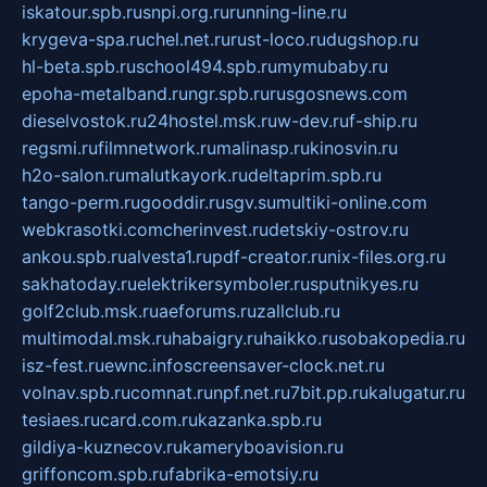
iskatour.spb.ru
snpi.org.ru
running-line.ru
krygeva-spa.ru
chel.net.ru
rust-loco.ru
dugshop.ru
hl-beta.spb.ru
school494.spb.ru
mymubaby.ru
epoha-metalband.ru
ngr.spb.ru
rusgosnews.com
dieselvostok.ru
24hostel.msk.ru
w-dev.ru
f-ship.ru
regsmi.ru
filmnetwork.ru
malinasp.ru
kinosvin.ru
h2o-salon.ru
malutkayork.ru
deltaprim.spb.ru
tango-perm.ru
gooddir.ru
sgv.su
multiki-online.com
webkrasotki.com
cherinvest.ru
detskiy-ostrov.ru
ankou.spb.ru
alvesta1.ru
pdf-creator.ru
nix-files.org.ru
sakhatoday.ru
elektrikersymboler.ru
sputnikyes.ru
golf2club.msk.ru
aeforums.ru
zallclub.ru
multimodal.msk.ru
habaigry.ru
haikko.ru
sobakopedia.ru
isz-fest.ru
ewnc.info
screensaver-clock.net.ru
volnav.spb.ru
comnat.ru
npf.net.ru
7bit.pp.ru
kalugatur.ru
tesiaes.ru
card.com.ru
kazanka.spb.ru
gildiya-kuznecov.ru
kameryboavision.ru
griffoncom.spb.ru
fabrika-emotsiy.ru