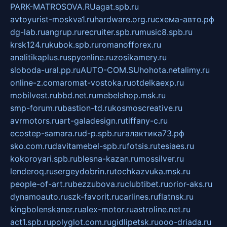
PARK-MATROSOVA.RU
agat.spb.ru
avtoyurist-moskva1.ru
hardware.org.ru
схема-авто.рф
dg-lab.ru
angrup.ru
recruiter.spb.ru
music8.spb.ru
krsk124.ru
kubok.spb.ru
romanofforex.ru
analitikaplus.ru
spyonline.ru
zosikamery.ru
sloboda-ural.pp.ru
AUTO-COM.SU
hohota.net
alimy.ru
online-z.com
aromat-vostoka.ru
otdelkaexp.ru
mobilvest.ru
bbd.net.ru
mebelshop.msk.ru
smp-forum.ru
bastion-td.ru
kosmoscreative.ru
avrmotors.ru
art-galadesign.ru
tiffany-c.ru
ecostep-samara.ru
d-p.spb.ru
галактика73.рф
sko.com.ru
davitamebel-spb.ru
fotsis.ru
tesiaes.ru
kokoroyari.spb.ru
blesna-kazan.ru
mossilver.ru
lenderoq.ru
sergeydobrin.ru
tochkazvuka.msk.ru
people-of-art.ru
bezzubova.ru
clubtibet.ru
orior-aks.ru
dynamoauto.ru
szk-favorit.ru
carlines.ru
flatnsk.ru
kingbolenskaner.ru
alex-motor.ru
astroline.net.ru
act1.spb.ru
polyglot.com.ru
gidlipetsk.ru
ooo-driada.ru