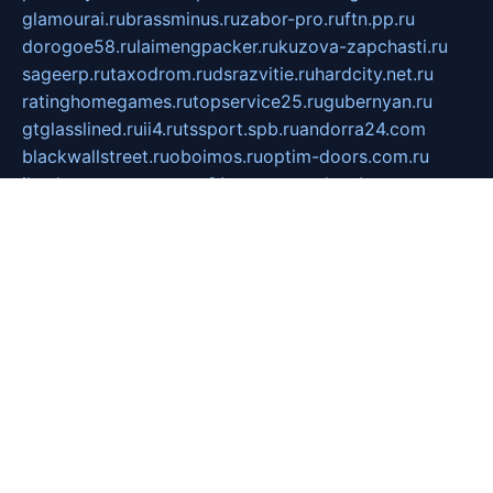
glamourai.ru
brassminus.ru
zabor-pro.ru
ftn.pp.ru
dorogoe58.ru
laimengpacker.ru
kuzova-zapchasti.ru
sageerp.ru
taxodrom.ru
dsrazvitie.ru
hardcity.net.ru
ratinghomegames.ru
topservice25.ru
gubernyan.ru
gtglasslined.ru
ii4.ru
tssport.spb.ru
andorra24.com
blackwallstreet.ru
oboimos.ru
optim-doors.com.ru
ikuch.ru
nycr.org.ru
npa21.ru
vremya-ch.spb.ru
desert000.ru
ivtorgi.ru
ifiori.ru
catalog-statei.ru
dcv.org.ru
spetsmaster174.ru
ipkameryhiseeu.ru
dum26.ru
ruspol.spb.ru
fr-opendp.ru
kam-solnyshko.ru
cheyenne-arapaho.ru
sevzapmetal.spb.ru
ted-lapidus.spb.ru
parasite-eliminator.ru
sigma-complete.ru
modernworld.ru
dama-moda.ru
eholot-group.ru
sk-nvkz.ru
DRONGOLD.RU
democratia2.ru
i-farmer.ru
mass-sport.org
jablonex.spb.ru
bookmess.ru
linkword.ru
refineua.com.ru
cs-spec.net.ru
altay-mebel.ru
DNK-THEATRE.RU
mechaniks.spb.ru
ipcamtechage.ru