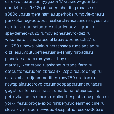
card-voice.ru
rulonnyygazon177.ru
snow-guard.ru
domizbrusa-9x12spb.ru
demaholding.ru
aalse.ru
a380club.ru
argentinamia.ru
perkoka.ru
movie-one.ru
perk-oka.ru
g-octopus.ru
sibarchives.ru
andreislyusar.ru
naruto-x.ru
pursefactory.ru
tor-lyubov-i-grom.ru
spayderhed-2022.ru
movieone.ru
evro-dez.ru
webamator.ru
ma-absolut1.ru
avtopomosch27.ru
nv-750.ru
news-plain.ru
nertansaga.ru
delanalad.ru
dizfiles.ru
youtubefree.ru
aria-family.ru
roadli.ru
planeta-samara.ru
mysmartbuy.ru
matrasy-kemerovo.ru
ashanet.ru
trade-farm.ru
dotcustoms.ru
domizbrusa9x12spb.ru
autodamp.ru
narasimha.ru
djcommodities.ru
nv750.ru
x-ton.ru
newsplain.ru
cardvoice.ru
modopaper.ru
manunae.ru
gbget.ru
alfeihavsalnassr.ru
madoma.ru
tajuncos.ru
petrovkasports.ru
porno-online-besplatno.ru
splclub.ru
york-life.ru
doroga-expo.ru
ribery.ru
cleanmedicine.ru
slovar-ivrit.ru
porno-video-besplatno.ru
seks-365.ru