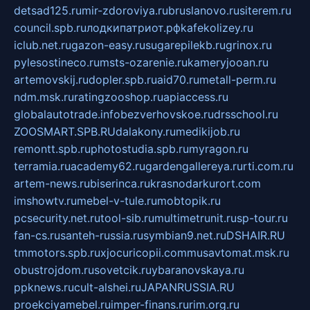
detsad125.ru
mir-zdoroviya.ru
bruslanovo.ru
siterem.ru
council.spb.ru
лодкипатриот.рф
kafekolizey.ru
iclub.net.ru
gazon-easy.ru
sugarepilekb.ru
grinox.ru
pylesostineco.ru
msts-ozarenie.ru
kameryjooan.ru
artemovskij.ru
dopler.spb.ru
aid70.ru
metall-perm.ru
ndm.msk.ru
ratingzooshop.ru
apiaccess.ru
globalautotrade.info
bezverhovskoe.ru
drsschool.ru
ZOOSMART.SPB.RU
dalakony.ru
medikijob.ru
remontt.spb.ru
photostudia.spb.ru
myragon.ru
terramia.ru
academy62.ru
gardengallereya.ru
rti.com.ru
artem-news.ru
biserinca.ru
krasnodarkurort.com
imshowtv.ru
mebel-v-tule.ru
mobtopik.ru
pcsecurity.net.ru
tool-sib.ru
multimetrunit.ru
sp-tour.ru
fan-cs.ru
santeh-russia.ru
symbian9.net.ru
DSHAIR.RU
tmmotors.spb.ru
xjocuricopii.com
musavtomat.msk.ru
obustrojdom.ru
sovetcik.ru
ybaranovskaya.ru
ppknews.ru
cult-alshei.ru
JAPANRUSSIA.RU
proekciyamebel.ru
imper-finans.ru
rim.org.ru