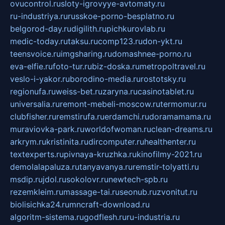
ovucontrol.ru
sloty-igrovyye-avtomaty.ru
ru-industriya.ru
russkoe-porno-besplatno.ru
belgorod-day.ru
digilith.ru
pichkurovlab.ru
medic-today.ru
taksu.ru
comp123.ru
don-ykt.ru
teensvoice.ru
imgsharing.ru
domashnee-porno.ru
eva-elfie.ru
foto-tur.ru
biz-doska.ru
metropoltravel.ru
veslo-i-yakor.ru
borodino-media.ru
rostotsky.ru
regionufa.ru
weiss-bet.ru
zaryna.ru
casinotablet.ru
universalia.ru
remont-mebeli-moscow.ru
termomur.ru
clubfisher.ru
remstirufa.ru
erdamchi.ru
doramamama.ru
muraviovka-park.ru
worldofwoman.ru
clean-dreams.ru
arkrym.ru
kristinita.ru
dircomputer.ru
healthenter.ru
textexperts.ru
pivnaya-kruzhka.ru
kinofilmy-2021.ru
demolalapaluza.ru
tanyavanya.ru
remstir-tolyatti.ru
msdip.ru
jdol.ru
sokolovr.ru
newtech-spb.ru
rezemkleim.ru
massage-tai.ru
seonub.ru
zvonitut.ru
biolisichka24.ru
mncraft-download.ru
algoritm-sistema.ru
godflesh.ru
ru-industria.ru