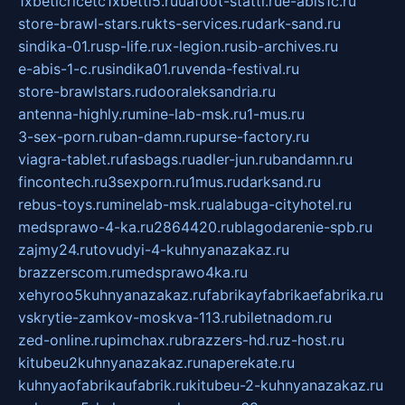
1xbeticricetc1xbetti5.ru
uafoot-statti.ru
e-abis1c.ru
store-brawl-stars.ru
kts-services.ru
dark-sand.ru
sindika-01.ru
sp-life.ru
x-legion.ru
sib-archives.ru
e-abis-1-c.ru
sindika01.ru
venda-festival.ru
store-brawlstars.ru
dooraleksandria.ru
antenna-highly.ru
mine-lab-msk.ru
1-mus.ru
3-sex-porn.ru
ban-damn.ru
purse-factory.ru
viagra-tablet.ru
fasbags.ru
adler-jun.ru
bandamn.ru
fincontech.ru
3sexporn.ru
1mus.ru
darksand.ru
rebus-toys.ru
minelab-msk.ru
alabuga-cityhotel.ru
medsprawo-4-ka.ru
2864420.ru
blagodarenie-spb.ru
zajmy24.ru
tovudyi-4-kuhnyanazakaz.ru
brazzerscom.ru
medsprawo4ka.ru
xehyroo5kuhnyanazakaz.ru
fabrikayfabrikaefabrika.ru
vskrytie-zamkov-moskva-113.ru
biletnadom.ru
zed-online.ru
pimchax.ru
brazzers-hd.ru
z-host.ru
kitubeu2kuhnyanazakaz.ru
naperekate.ru
kuhnyaofabrikaufabrik.ru
kitubeu-2-kuhnyanazakaz.ru