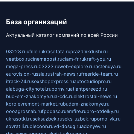
База организаций
Актуальный каталог компаний по всей России
03223.ru
ufille.ru
krasotata.ru
prazdnikdushi.ru
veetbox.ru
cinemapost.ru
ciam-fr.ru
kraft-you.ru
mega-press.ru
03223.ru
web-explore.ru
rastenuya.ru
eurovision-russia.ru
strah-news.ru
freeride-team.ru
itrack-24.ru
sexshopexpress.ru
autostudiopro.ru
alabuga-cityhotel.ru
pornv.ru
atlantpereezd.ru
bud-em-znakomye.ru
a-cdc.ru
elektrostal-news.ru
korolevremont-market.ru
budem-znakomye.ru
oooagrosnab.ru
fpodaso.ru
emfire.ru
pro-otdelky.ru
ukrasotki.ru
seksuzbek.ru
seks-uzbek.ru
porno-vk.ru
sovratili.ru
olecoon.ru
vd-dosug.ru
adonyev.ru
rbc-news.ru
porno-skvirt.ru
krospr.ru