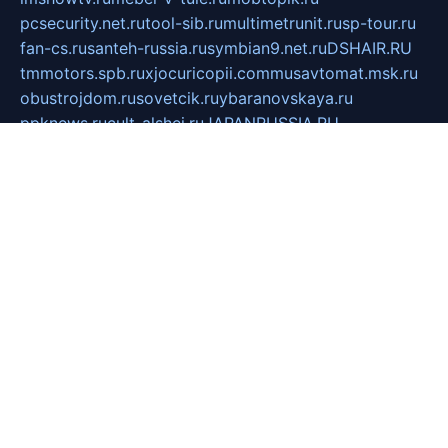
pcsecurity.net.ru
tool-sib.ru
multimetrunit.ru
sp-tour.ru
fan-cs.ru
santeh-russia.ru
symbian9.net.ru
DSHAIR.RU
tmmotors.spb.ru
xjocuricopii.com
musavtomat.msk.ru
obustrojdom.ru
sovetcik.ru
ybaranovskaya.ru
ppknews.ru
cult-alshei.ru
JAPANRUSSIA.RU
proekciyamebel.ru
imper-finans.ru
rim.org.ru
glamourai.ru
brassminus.ru
zabor-pro.ru
ftn.pp.ru
dorogoe58.ru
laimengpacker.ru
kuzova-zapchasti.ru
sageerp.ru
taxodrom.ru
dsrazvitie.ru
hardcity.net.ru
ratinghomegames.ru
topservice25.ru
gubernyan.ru
gtglasslined.ru
ii4.ru
tssport.spb.ru
andorra24.com
blackwallstreet.ru
oboimos.ru
optim-doors.com.ru
ikuch.ru
nycr.org.ru
npa21.ru
vremya-ch.spb.ru
desert000.ru
ivtorgi.ru
ifiori.ru
catalog-statei.ru
dcv.org.ru
spetsmaster174.ru
ipkameryhiseeu.ru
dum26.ru
ruspol.spb.ru
fr-opendp.ru
kam-solnyshko.ru
cheyenne-arapaho.ru
sevzapmetal.spb.ru