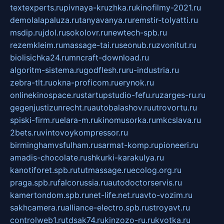
textexperts.ru
pivnaya-kruzhka.ru
kinofilmy-2021.ru
demolalapaluza.ru
tanyavanya.ru
remstir-tolyatti.ru
msdip.ru
jdol.ru
sokolovr.ru
newtech-spb.ru
rezemkleim.ru
massage-tai.ru
seonub.ru
zvonitut.ru
biolisichka24.ru
mncraft-download.ru
algoritm-sistema.ru
godflesh.ru
ru-industria.ru
zebra-tlt.ru
okna-proficom.ru
erynok.ru
onlinekinospace.ru
startupstudio-fefu.ru
zarges-ru.ru
gegenjustizunrecht.ru
autobalashov.ru
utrovortu.ru
spiski-firm.ru
elara-m.ru
kinomusorka.ru
mkcslava.ru
2bets.ru
vintovoykompressor.ru
birminghamvsfulham.ru
sarmat-komp.ru
pioneeri.ru
amadis-chocolate.ru
shkurki-karakulya.ru
kanotiforet.spb.ru
tutmassage.ru
ecolog.org.ru
praga.spb.ru
falcorussia.ru
autodoctorservis.ru
kamertondom.spb.ru
net-life.net.ru
avto-vozim.ru
sakhcamera.ru
alliance-electro.spb.ru
stroyavt.ru
controlweb1.ru
tdsak74.ru
kinzozo-ru.ru
kvotka.ru