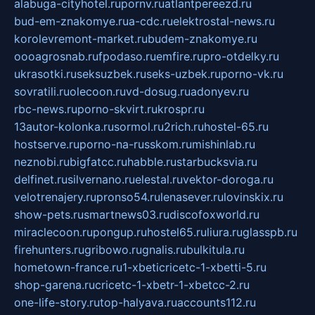
alabuga-cityhotel.ru
pornv.ru
atlantpereezd.ru
bud-em-znakomye.ru
a-cdc.ru
elektrostal-news.ru
korolevremont-market.ru
budem-znakomye.ru
oooagrosnab.ru
fpodaso.ru
emfire.ru
pro-otdelky.ru
ukrasotki.ru
seksuzbek.ru
seks-uzbek.ru
porno-vk.ru
sovratili.ru
olecoon.ru
vd-dosug.ru
adonyev.ru
rbc-news.ru
porno-skvirt.ru
krospr.ru
13autor-kolonka.ru
sormol.ru
2rich.ru
hostel-65.ru
hostserve.ru
porno-na-russkom.ru
mishinlab.ru
neznobi.ru
bigfatcc.ru
habble.ru
starbucksvia.ru
delfinet.ru
silvernano.ru
elestal.ru
vektor-doroga.ru
velotrenajery.ru
pronso54.ru
lenasever.ru
lovinskix.ru
show-pets.ru
smartnews03.ru
discofoxworld.ru
miraclecoon.ru
pongup.ru
hostel65.ru
liura.ru
glasspb.ru
firehunters.ru
gribowo.ru
gnalis.ru
bulkitula.ru
hometown-france.ru
1-xbeticricetc-1-xbetti-5.ru
shop-garena.ru
cricetc-1-xbetr-1-xbetcc-2.ru
one-life-story.ru
top-halyava.ru
accounts112.ru