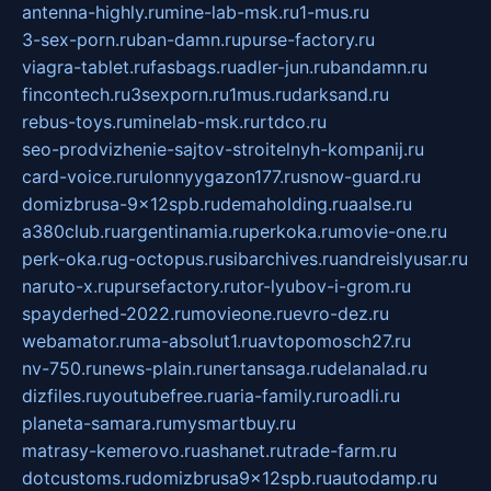
antenna-highly.ru
mine-lab-msk.ru
1-mus.ru
3-sex-porn.ru
ban-damn.ru
purse-factory.ru
viagra-tablet.ru
fasbags.ru
adler-jun.ru
bandamn.ru
fincontech.ru
3sexporn.ru
1mus.ru
darksand.ru
rebus-toys.ru
minelab-msk.ru
rtdco.ru
seo-prodvizhenie-sajtov-stroitelnyh-kompanij.ru
card-voice.ru
rulonnyygazon177.ru
snow-guard.ru
domizbrusa-9x12spb.ru
demaholding.ru
aalse.ru
a380club.ru
argentinamia.ru
perkoka.ru
movie-one.ru
perk-oka.ru
g-octopus.ru
sibarchives.ru
andreislyusar.ru
naruto-x.ru
pursefactory.ru
tor-lyubov-i-grom.ru
spayderhed-2022.ru
movieone.ru
evro-dez.ru
webamator.ru
ma-absolut1.ru
avtopomosch27.ru
nv-750.ru
news-plain.ru
nertansaga.ru
delanalad.ru
dizfiles.ru
youtubefree.ru
aria-family.ru
roadli.ru
planeta-samara.ru
mysmartbuy.ru
matrasy-kemerovo.ru
ashanet.ru
trade-farm.ru
dotcustoms.ru
domizbrusa9x12spb.ru
autodamp.ru