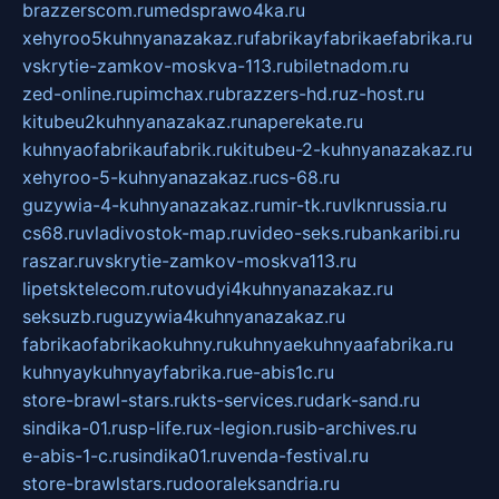
brazzerscom.ru
medsprawo4ka.ru
xehyroo5kuhnyanazakaz.ru
fabrikayfabrikaefabrika.ru
vskrytie-zamkov-moskva-113.ru
biletnadom.ru
zed-online.ru
pimchax.ru
brazzers-hd.ru
z-host.ru
kitubeu2kuhnyanazakaz.ru
naperekate.ru
kuhnyaofabrikaufabrik.ru
kitubeu-2-kuhnyanazakaz.ru
xehyroo-5-kuhnyanazakaz.ru
cs-68.ru
guzywia-4-kuhnyanazakaz.ru
mir-tk.ru
vlknrussia.ru
cs68.ru
vladivostok-map.ru
video-seks.ru
bankaribi.ru
raszar.ru
vskrytie-zamkov-moskva113.ru
lipetsktelecom.ru
tovudyi4kuhnyanazakaz.ru
seksuzb.ru
guzywia4kuhnyanazakaz.ru
fabrikaofabrikaokuhny.ru
kuhnyaekuhnyaafabrika.ru
kuhnyaykuhnyayfabrika.ru
e-abis1c.ru
store-brawl-stars.ru
kts-services.ru
dark-sand.ru
sindika-01.ru
sp-life.ru
x-legion.ru
sib-archives.ru
e-abis-1-c.ru
sindika01.ru
venda-festival.ru
store-brawlstars.ru
dooraleksandria.ru