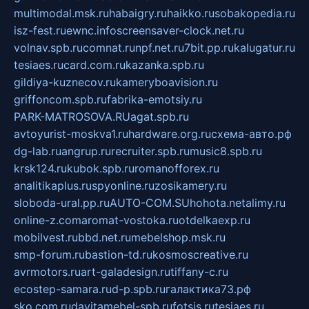
multimodal.msk.ru
habaigry.ru
haikko.ru
sobakopedia.ru
isz-fest.ru
ewnc.info
screensaver-clock.net.ru
volnav.spb.ru
comnat.ru
npf.net.ru
7bit.pp.ru
kalugatur.ru
tesiaes.ru
card.com.ru
kazanka.spb.ru
gildiya-kuznecov.ru
kameryboavision.ru
griffoncom.spb.ru
fabrika-emotsiy.ru
PARK-MATROSOVA.RU
agat.spb.ru
avtoyurist-moskva1.ru
hardware.org.ru
схема-авто.рф
dg-lab.ru
angrup.ru
recruiter.spb.ru
music8.spb.ru
krsk124.ru
kubok.spb.ru
romanofforex.ru
analitikaplus.ru
spyonline.ru
zosikamery.ru
sloboda-ural.pp.ru
AUTO-COM.SU
hohota.net
alimy.ru
online-z.com
aromat-vostoka.ru
otdelkaexp.ru
mobilvest.ru
bbd.net.ru
mebelshop.msk.ru
smp-forum.ru
bastion-td.ru
kosmoscreative.ru
avrmotors.ru
art-galadesign.ru
tiffany-c.ru
ecostep-samara.ru
d-p.spb.ru
галактика73.рф
sko.com.ru
davitamebel-spb.ru
fotsis.ru
tesiaes.ru