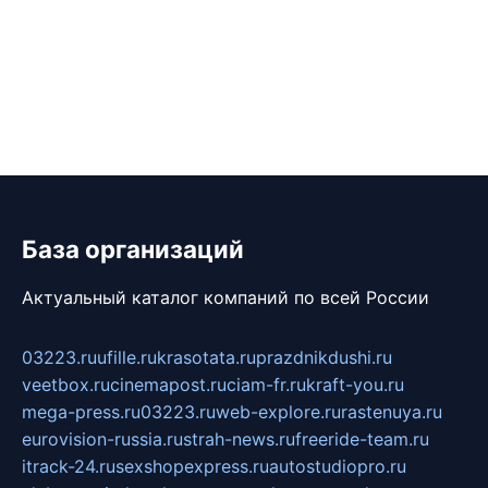
База организаций
Актуальный каталог компаний по всей России
03223.ru
ufille.ru
krasotata.ru
prazdnikdushi.ru
veetbox.ru
cinemapost.ru
ciam-fr.ru
kraft-you.ru
mega-press.ru
03223.ru
web-explore.ru
rastenuya.ru
eurovision-russia.ru
strah-news.ru
freeride-team.ru
itrack-24.ru
sexshopexpress.ru
autostudiopro.ru