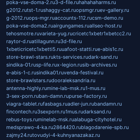
poka-vse-doma-2.ru
3-d-file.ru
hahahaharms.ru
g2012.ru
tst-1.ru
shaggy-cat.ru
opsmgr.ru
ev-gallery.ru
g-2012.ru
ops-mgr.ru
accounts-112.ru
csm-demo.ru
poka-vse-doma2.ru
airgungames.ru
allseo-host.ru
tehosmotre.ru
varieta-yug.ru
cricetc1xbetr1xbetcc2.ru
raytor-d.ru
atillagunn.ru
3d-file.ru
1xbeticricetc1xbetti5.ru
uafoot-statti.ru
e-abis1c.ru
store-brawl-stars.ru
kts-services.ru
dark-sand.ru
sindika-01.ru
sp-life.ru
x-legion.ru
sib-archives.ru
e-abis-1-c.ru
sindika01.ru
venda-festival.ru
store-brawlstars.ru
dooraleksandria.ru
antenna-highly.ru
mine-lab-msk.ru
1-mus.ru
3-sex-porn.ru
ban-damn.ru
purse-factory.ru
viagra-tablet.ru
fasbags.ru
adler-jun.ru
bandamn.ru
fincontech.ru
3sexporn.ru
1mus.ru
darksand.ru
rebus-toys.ru
minelab-msk.ru
alabuga-cityhotel.ru
medsprawo-4-ka.ru
2864420.ru
blagodarenie-spb.ru
zajmy24.ru
tovudyi-4-kuhnyanazakaz.ru