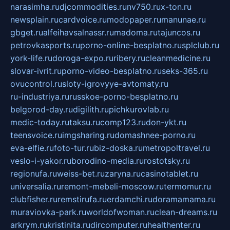
narasimha.ru
djcommodities.ru
nv750.ru
x-ton.ru
newsplain.ru
cardvoice.ru
modopaper.ru
manunae.ru
gbget.ru
alfeihavsalnassr.ru
madoma.ru
tajuncos.ru
petrovkasports.ru
porno-online-besplatno.ru
splclub.ru
york-life.ru
doroga-expo.ru
ribery.ru
cleanmedicine.ru
slovar-ivrit.ru
porno-video-besplatno.ru
seks-365.ru
ovucontrol.ru
sloty-igrovyye-avtomaty.ru
ru-industriya.ru
russkoe-porno-besplatno.ru
belgorod-day.ru
digilith.ru
pichkurovlab.ru
medic-today.ru
taksu.ru
comp123.ru
don-ykt.ru
teensvoice.ru
imgsharing.ru
domashnee-porno.ru
eva-elfie.ru
foto-tur.ru
biz-doska.ru
metropoltravel.ru
veslo-i-yakor.ru
borodino-media.ru
rostotsky.ru
regionufa.ru
weiss-bet.ru
zaryna.ru
casinotablet.ru
universalia.ru
remont-mebeli-moscow.ru
termomur.ru
clubfisher.ru
remstirufa.ru
erdamchi.ru
doramamama.ru
muraviovka-park.ru
worldofwoman.ru
clean-dreams.ru
arkrym.ru
kristinita.ru
dircomputer.ru
healthenter.ru