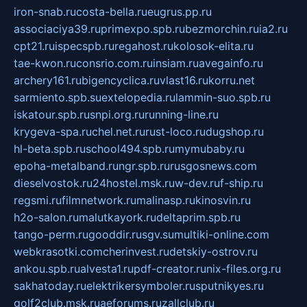
iron-snab.ru
costa-bella.ru
eugrus.pp.ru
associaciya39.ru
primexpo.spb.ru
bezmorchin.ru
ia2.ru
cpt21.ru
ispecspb.ru
regahost.ru
kolosok-elita.ru
tae-kwon.ru
consrio.com.ru
insiam.ru
avegainfo.ru
archery161.ru
bigencyclica.ru
vlast16.ru
korru.net
sarmiento.spb.su
extelopedia.ru
lammin-suo.spb.ru
iskatour.spb.ru
snpi.org.ru
running-line.ru
krygeva-spa.ru
chel.net.ru
rust-loco.ru
dugshop.ru
hl-beta.spb.ru
school494.spb.ru
mymubaby.ru
epoha-metalband.ru
ngr.spb.ru
rusgosnews.com
dieselvostok.ru
24hostel.msk.ru
w-dev.ru
f-ship.ru
regsmi.ru
filmnetwork.ru
malinasp.ru
kinosvin.ru
h2o-salon.ru
malutkayork.ru
deltaprim.spb.ru
tango-perm.ru
gooddir.ru
sgv.su
multiki-online.com
webkrasotki.com
cherinvest.ru
detskiy-ostrov.ru
ankou.spb.ru
alvesta1.ru
pdf-creator.ru
nix-files.org.ru
sakhatoday.ru
elektrikersymboler.ru
sputnikyes.ru
golf2club.msk.ru
aeforums.ru
zallclub.ru