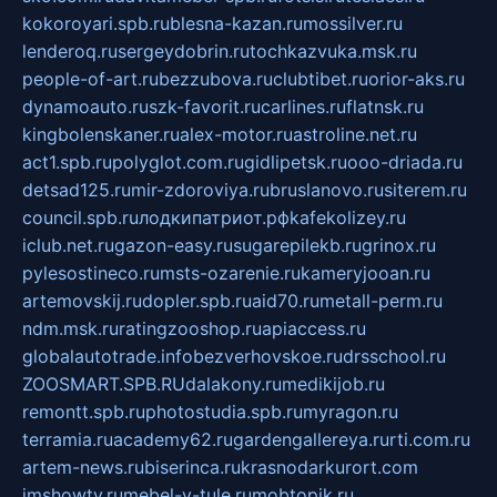
kokoroyari.spb.ru
blesna-kazan.ru
mossilver.ru
lenderoq.ru
sergeydobrin.ru
tochkazvuka.msk.ru
people-of-art.ru
bezzubova.ru
clubtibet.ru
orior-aks.ru
dynamoauto.ru
szk-favorit.ru
carlines.ru
flatnsk.ru
kingbolenskaner.ru
alex-motor.ru
astroline.net.ru
act1.spb.ru
polyglot.com.ru
gidlipetsk.ru
ooo-driada.ru
detsad125.ru
mir-zdoroviya.ru
bruslanovo.ru
siterem.ru
council.spb.ru
лодкипатриот.рф
kafekolizey.ru
iclub.net.ru
gazon-easy.ru
sugarepilekb.ru
grinox.ru
pylesostineco.ru
msts-ozarenie.ru
kameryjooan.ru
artemovskij.ru
dopler.spb.ru
aid70.ru
metall-perm.ru
ndm.msk.ru
ratingzooshop.ru
apiaccess.ru
globalautotrade.info
bezverhovskoe.ru
drsschool.ru
ZOOSMART.SPB.RU
dalakony.ru
medikijob.ru
remontt.spb.ru
photostudia.spb.ru
myragon.ru
terramia.ru
academy62.ru
gardengallereya.ru
rti.com.ru
artem-news.ru
biserinca.ru
krasnodarkurort.com
imshowtv.ru
mebel-v-tule.ru
mobtopik.ru