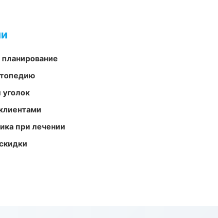
ми
 планирование
ортопедию
 уголок
 клиентами
тика при лечении
скидки