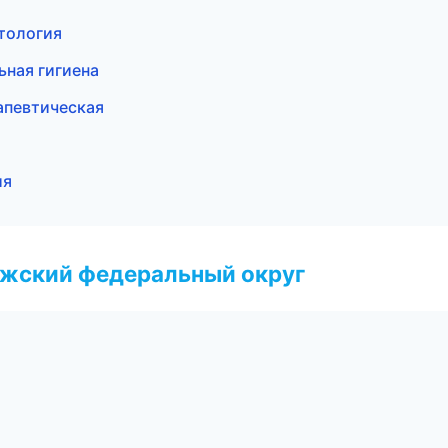
нтология
ьная гигиена
апевтическая
ия
лжский федеральный округ