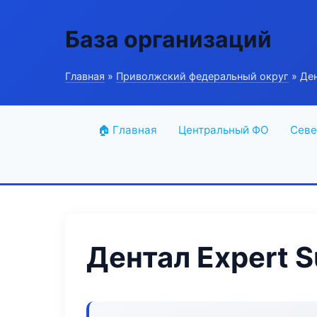
База организаций
Главная
»
Приволжский федеральный округ
» Ден
🏠 Главная
Центральный ФО
Севе
Дентал Expert S