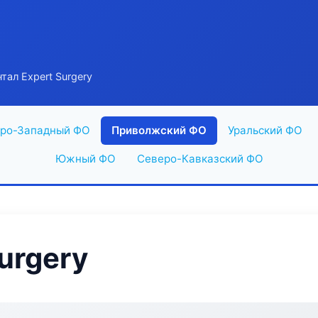
тал Expert Surgery
ро-Западный ФО
Приволжский ФО
Уральский ФО
Южный ФО
Северо-Кавказский ФО
urgery