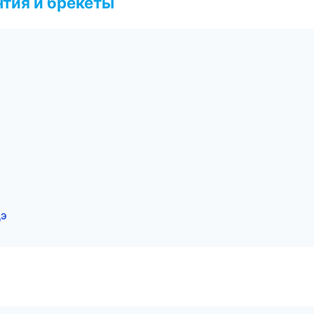
тия и брекеты
дэ