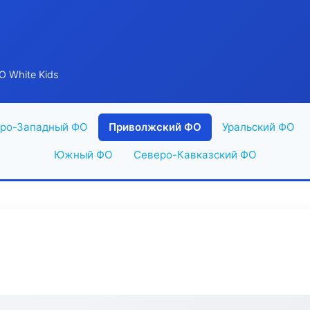
 White Kids
ро-Западный ФО
Приволжский ФО
Уральский ФО
Южный ФО
Северо-Кавказский ФО