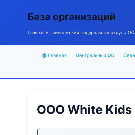
База организаций
Главная
»
Приволжский федеральный округ
» ООО
🏠 Главная
Центральный ФО
Севе
ООО White Kids