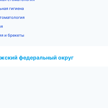
ьная гигиена
стоматология
ия
ия и брекеты
лжский федеральный округ