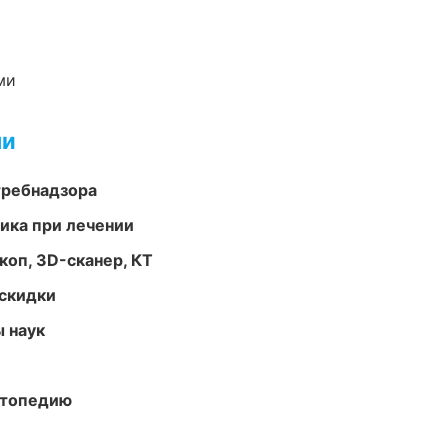
ми
ми
требнадзора
тика при лечении
оп, 3D-сканер, КТ
скидки
ы наук
ортопедию