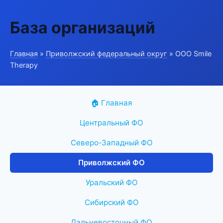
База организаций
Главная
»
Приволжский федеральный округ
» ООО Smile
Therapy
🏠 Главная
Центральный ФО
Северо-Западный ФО
Приволжский ФО
Уральский ФО
Сибирский ФО
Дальневосточный ФО