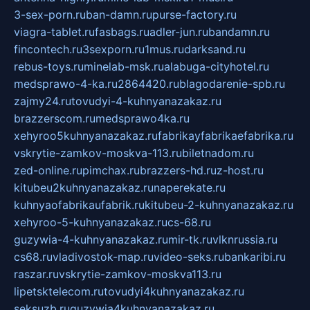
3-sex-porn.ru
ban-damn.ru
purse-factory.ru
viagra-tablet.ru
fasbags.ru
adler-jun.ru
bandamn.ru
fincontech.ru
3sexporn.ru
1mus.ru
darksand.ru
rebus-toys.ru
minelab-msk.ru
alabuga-cityhotel.ru
medsprawo-4-ka.ru
2864420.ru
blagodarenie-spb.ru
zajmy24.ru
tovudyi-4-kuhnyanazakaz.ru
brazzerscom.ru
medsprawo4ka.ru
xehyroo5kuhnyanazakaz.ru
fabrikayfabrikaefabrika.ru
vskrytie-zamkov-moskva-113.ru
biletnadom.ru
zed-online.ru
pimchax.ru
brazzers-hd.ru
z-host.ru
kitubeu2kuhnyanazakaz.ru
naperekate.ru
kuhnyaofabrikaufabrik.ru
kitubeu-2-kuhnyanazakaz.ru
xehyroo-5-kuhnyanazakaz.ru
cs-68.ru
guzywia-4-kuhnyanazakaz.ru
mir-tk.ru
vlknrussia.ru
cs68.ru
vladivostok-map.ru
video-seks.ru
bankaribi.ru
raszar.ru
vskrytie-zamkov-moskva113.ru
lipetsktelecom.ru
tovudyi4kuhnyanazakaz.ru
seksuzb.ru
guzywia4kuhnyanazakaz.ru