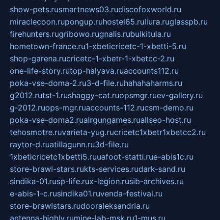
show-pets.ru
smartnews03.ru
discofoxworld.ru
miraclecoon.ru
pongup.ru
hostel65.ru
liura.ru
glasspb.ru
firehunters.ru
gribowo.ru
gnalis.ru
bulkitula.ru
hometown-france.ru
1-xbeticricetc-1-xbetti-5.ru
shop-garena.ru
cricetc-1-xbetr-1-xbetcc-2.ru
one-life-story.ru
top-halyava.ru
accounts112.ru
poka-vse-doma-2.ru
3-d-file.ru
hahahaharms.ru
g2012.ru
tst-1.ru
shaggy-cat.ru
opsmgr.ru
ev-gallery.ru
g-2012.ru
ops-mgr.ru
accounts-112.ru
csm-demo.ru
poka-vse-doma2.ru
airgungames.ru
allseo-host.ru
tehosmotre.ru
varieta-yug.ru
cricetc1xbetr1xbetcc2.ru
raytor-d.ru
atillagunn.ru
3d-file.ru
1xbeticricetc1xbetti5.ru
uafoot-statti.ru
e-abis1c.ru
store-brawl-stars.ru
kts-services.ru
dark-sand.ru
sindika-01.ru
sp-life.ru
x-legion.ru
sib-archives.ru
e-abis-1-c.ru
sindika01.ru
venda-festival.ru
store-brawlstars.ru
dooraleksandria.ru
antenna-highly.ru
mine-lab-msk.ru
1-mus.ru