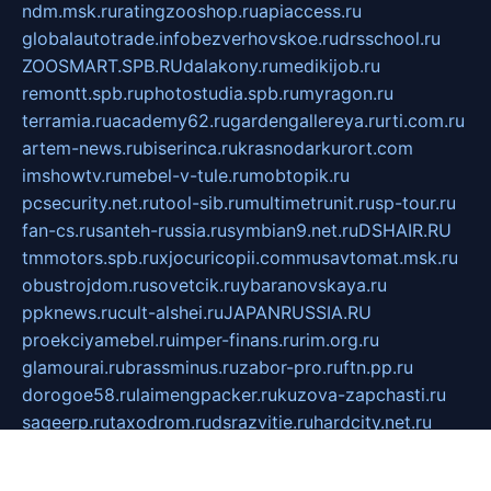
ndm.msk.ru
ratingzooshop.ru
apiaccess.ru
globalautotrade.info
bezverhovskoe.ru
drsschool.ru
ZOOSMART.SPB.RU
dalakony.ru
medikijob.ru
remontt.spb.ru
photostudia.spb.ru
myragon.ru
terramia.ru
academy62.ru
gardengallereya.ru
rti.com.ru
artem-news.ru
biserinca.ru
krasnodarkurort.com
imshowtv.ru
mebel-v-tule.ru
mobtopik.ru
pcsecurity.net.ru
tool-sib.ru
multimetrunit.ru
sp-tour.ru
fan-cs.ru
santeh-russia.ru
symbian9.net.ru
DSHAIR.RU
tmmotors.spb.ru
xjocuricopii.com
musavtomat.msk.ru
obustrojdom.ru
sovetcik.ru
ybaranovskaya.ru
ppknews.ru
cult-alshei.ru
JAPANRUSSIA.RU
proekciyamebel.ru
imper-finans.ru
rim.org.ru
glamourai.ru
brassminus.ru
zabor-pro.ru
ftn.pp.ru
dorogoe58.ru
laimengpacker.ru
kuzova-zapchasti.ru
sageerp.ru
taxodrom.ru
dsrazvitie.ru
hardcity.net.ru
ratinghomegames.ru
topservice25.ru
gubernyan.ru
gtglasslined.ru
ii4.ru
tssport.spb.ru
andorra24.com