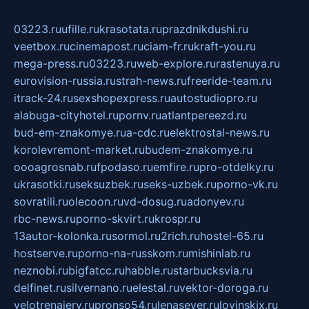
03223.ru
ufille.ru
krasotata.ru
prazdnikdushi.ru
veetbox.ru
cinemapost.ru
ciam-fr.ru
kraft-you.ru
mega-press.ru
03223.ru
web-explore.ru
rastenuya.ru
eurovision-russia.ru
strah-news.ru
freeride-team.ru
itrack-24.ru
sexshopexpress.ru
autostudiopro.ru
alabuga-cityhotel.ru
pornv.ru
atlantpereezd.ru
bud-em-znakomye.ru
a-cdc.ru
elektrostal-news.ru
korolevremont-market.ru
budem-znakomye.ru
oooagrosnab.ru
fpodaso.ru
emfire.ru
pro-otdelky.ru
ukrasotki.ru
seksuzbek.ru
seks-uzbek.ru
porno-vk.ru
sovratili.ru
olecoon.ru
vd-dosug.ru
adonyev.ru
rbc-news.ru
porno-skvirt.ru
krospr.ru
13autor-kolonka.ru
sormol.ru
2rich.ru
hostel-65.ru
hostserve.ru
porno-na-russkom.ru
mishinlab.ru
neznobi.ru
bigfatcc.ru
habble.ru
starbucksvia.ru
delfinet.ru
silvernano.ru
elestal.ru
vektor-doroga.ru
velotrenajery.ru
pronso54.ru
lenasever.ru
lovinskix.ru