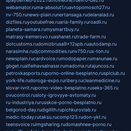
webamator.ru
ma-absolut1.ru
avtopomosch27.ru
nv-750.ru
news-plain.ru
nertansaga.ru
delanalad.ru
dizfiles.ru
youtubefree.ru
aria-family.ru
roadli.ru
planeta-samara.ru
mysmartbuy.ru
matrasy-kemerovo.ru
ashanet.ru
trade-farm.ru
dotcustoms.ru
domizbrusa9x12spb.ru
autodamp.ru
narasimha.ru
djcommodities.ru
nv750.ru
x-ton.ru
newsplain.ru
cardvoice.ru
modopaper.ru
manunae.ru
gbget.ru
alfeihavsalnassr.ru
madoma.ru
tajuncos.ru
petrovkasports.ru
porno-online-besplatno.ru
splclub.ru
york-life.ru
doroga-expo.ru
ribery.ru
cleanmedicine.ru
slovar-ivrit.ru
porno-video-besplatno.ru
seks-365.ru
ovucontrol.ru
sloty-igrovyye-avtomaty.ru
ru-industriya.ru
russkoe-porno-besplatno.ru
belgorod-day.ru
digilith.ru
pichkurovlab.ru
medic-today.ru
taksu.ru
comp123.ru
don-ykt.ru
teensvoice.ru
imgsharing.ru
domashnee-porno.ru