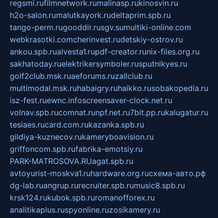
regsmi.ru
filmnetwork.ru
malinasp.ru
kinosvin.ru
h2o-salon.ru
malutkayork.ru
deltaprim.spb.ru
tango-perm.ru
gooddir.ru
sgv.su
multiki-online.com
webkrasotki.com
cherinvest.ru
detskiy-ostrov.ru
ankou.spb.ru
alvesta1.ru
pdf-creator.ru
nix-files.org.ru
sakhatoday.ru
elektrikersymboler.ru
sputnikyes.ru
golf2club.msk.ru
aeforums.ru
zallclub.ru
multimodal.msk.ru
habaigry.ru
haikko.ru
sobakopedia.ru
isz-fest.ru
ewnc.info
screensaver-clock.net.ru
volnav.spb.ru
comnat.ru
npf.net.ru
7bit.pp.ru
kalugatur.ru
tesiaes.ru
card.com.ru
kazanka.spb.ru
gildiya-kuznecov.ru
kameryboavision.ru
griffoncom.spb.ru
fabrika-emotsiy.ru
PARK-MATROSOVA.RU
agat.spb.ru
avtoyurist-moskva1.ru
hardware.org.ru
схема-авто.рф
dg-lab.ru
angrup.ru
recruiter.spb.ru
music8.spb.ru
krsk124.ru
kubok.spb.ru
romanofforex.ru
analitikaplus.ru
spyonline.ru
zosikamery.ru