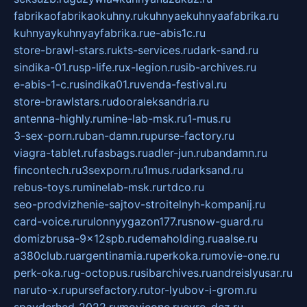
fabrikaofabrikaokuhny.ru
kuhnyaekuhnyaafabrika.ru
kuhnyaykuhnyayfabrika.ru
e-abis1c.ru
store-brawl-stars.ru
kts-services.ru
dark-sand.ru
sindika-01.ru
sp-life.ru
x-legion.ru
sib-archives.ru
e-abis-1-c.ru
sindika01.ru
venda-festival.ru
store-brawlstars.ru
dooraleksandria.ru
antenna-highly.ru
mine-lab-msk.ru
1-mus.ru
3-sex-porn.ru
ban-damn.ru
purse-factory.ru
viagra-tablet.ru
fasbags.ru
adler-jun.ru
bandamn.ru
fincontech.ru
3sexporn.ru
1mus.ru
darksand.ru
rebus-toys.ru
minelab-msk.ru
rtdco.ru
seo-prodvizhenie-sajtov-stroitelnyh-kompanij.ru
card-voice.ru
rulonnyygazon177.ru
snow-guard.ru
domizbrusa-9x12spb.ru
demaholding.ru
aalse.ru
a380club.ru
argentinamia.ru
perkoka.ru
movie-one.ru
perk-oka.ru
g-octopus.ru
sibarchives.ru
andreislyusar.ru
naruto-x.ru
pursefactory.ru
tor-lyubov-i-grom.ru
spayderhed-2022.ru
movieone.ru
evro-dez.ru