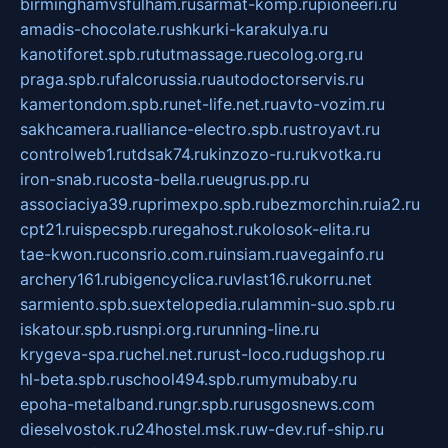
birminghamvsfulham.ru
sarmat-komp.ru
pioneeri.ru
amadis-chocolate.ru
shkurki-karakulya.ru
kanotiforet.spb.ru
tutmassage.ru
ecolog.org.ru
praga.spb.ru
falcorussia.ru
autodoctorservis.ru
kamertondom.spb.ru
net-life.net.ru
avto-vozim.ru
sakhcamera.ru
alliance-electro.spb.ru
stroyavt.ru
controlweb1.ru
tdsak74.ru
kinzozo-ru.ru
kvotka.ru
iron-snab.ru
costa-bella.ru
eugrus.pp.ru
associaciya39.ru
primexpo.spb.ru
bezmorchin.ru
ia2.ru
cpt21.ru
ispecspb.ru
regahost.ru
kolosok-elita.ru
tae-kwon.ru
consrio.com.ru
insiam.ru
avegainfo.ru
archery161.ru
bigencyclica.ru
vlast16.ru
korru.net
sarmiento.spb.su
extelopedia.ru
lammin-suo.spb.ru
iskatour.spb.ru
snpi.org.ru
running-line.ru
krygeva-spa.ru
chel.net.ru
rust-loco.ru
dugshop.ru
hl-beta.spb.ru
school494.spb.ru
mymubaby.ru
epoha-metalband.ru
ngr.spb.ru
rusgosnews.com
dieselvostok.ru
24hostel.msk.ru
w-dev.ru
f-ship.ru