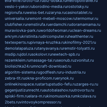
eva-elfie.ru
foto-tur.ru
biz-doska.ru
metropoltravel.ru
veslo-i-yakor.ru
borodino-media.ru
rostotsky.ru
regionufa.ru
weiss-bet.ru
zaryna.ru
casinotablet.ru
universalia.ru
remont-mebeli-moscow.ru
termomur.ru
clubfisher.ru
remstirufa.ru
erdamchi.ru
doramamama.ru
muraviovka-park.ru
worldofwoman.ru
clean-dreams.ru
arkrym.ru
kristinita.ru
dircomputer.ru
healthenter.ru
textexperts.ru
pivnaya-kruzhka.ru
kinofilmy-2021.ru
demolalapaluza.ru
tanyavanya.ru
remstir-tolyatti.ru
msdip.ru
jdol.ru
sokolovr.ru
newtech-spb.ru
rezemkleim.ru
massage-tai.ru
seonub.ru
zvonitut.ru
biolisichka24.ru
mncraft-download.ru
algoritm-sistema.ru
godflesh.ru
ru-industria.ru
zebra-tlt.ru
okna-proficom.ru
erynok.ru
onlinekinospace.ru
startupstudio-fefu.ru
zarges-ru.ru
gegenjustizunrecht.ru
autobalashov.ru
utrovortu.ru
spiski-firm.ru
elara-m.ru
kinomusorka.ru
mkcslava.ru
2bets.ru
vintovoykompressor.ru