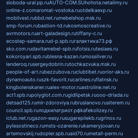
sloboda-ural.pp.ru
AUTO-COM.SU
hohota.net
alimy.ru
online-z.com
aromat-vostoka.ru
otdelkaexp.ru
mobilvest.ru
bbd.net.ru
mebelshop.msk.ru
smp-forum.ru
bastion-td.ru
kosmoscreative.ru
avrmotors.ru
art-galadesign.ru
tiffany-c.ru
ecostep-samara.ru
d-p.spb.ru
галактика73.рф
sko.com.ru
davitamebel-spb.ru
fotsis.ru
tesiaes.ru
kokoroyari.spb.ru
blesna-kazan.ru
mossilver.ru
lenderoq.ru
sergeydobrin.ru
tochkazvuka.msk.ru
people-of-art.ru
bezzubova.ru
clubtibet.ru
orior-aks.ru
dynamoauto.ru
szk-favorit.ru
carlines.ru
flatnsk.ru
kingbolenskaner.ru
alex-motor.ru
astroline.net.ru
act1.spb.ru
polyglot.com.ru
gidlipetsk.ru
ooo-driada.ru
detsad125.ru
mir-zdoroviya.ru
bruslanovo.ru
siterem.ru
council.spb.ru
лодкипатриот.рф
kafekolizey.ru
iclub.net.ru
gazon-easy.ru
sugarepilekb.ru
grinox.ru
pylesostineco.ru
msts-ozarenie.ru
kameryjooan.ru
artemovskij.ru
dopler.spb.ru
aid70.ru
metall-perm.ru