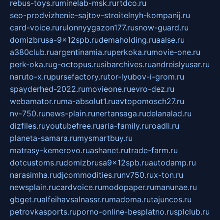
rebus-toys.ru
minelab-msk.ru
rtdco.ru
seo-prodvizhenie-sajtov-stroitelnyh-kompanij.ru
card-voice.ru
rulonnyygazon177.ru
snow-guard.ru
domizbrusa-9x12spb.ru
demaholding.ru
aalse.ru
a380club.ru
argentinamia.ru
perkoka.ru
movie-one.ru
perk-oka.ru
g-octopus.ru
sibarchives.ru
andreislyusar.ru
naruto-x.ru
pursefactory.ru
tor-lyubov-i-grom.ru
spayderhed-2022.ru
movieone.ru
evro-dez.ru
webamator.ru
ma-absolut1.ru
avtopomosch27.ru
nv-750.ru
news-plain.ru
nertansaga.ru
delanalad.ru
dizfiles.ru
youtubefree.ru
aria-family.ru
roadli.ru
planeta-samara.ru
mysmartbuy.ru
matrasy-kemerovo.ru
ashanet.ru
trade-farm.ru
dotcustoms.ru
domizbrusa9x12spb.ru
autodamp.ru
narasimha.ru
djcommodities.ru
nv750.ru
x-ton.ru
newsplain.ru
cardvoice.ru
modopaper.ru
manunae.ru
gbget.ru
alfeihavsalnassr.ru
madoma.ru
tajuncos.ru
petrovkasports.ru
porno-online-besplatno.ru
splclub.ru