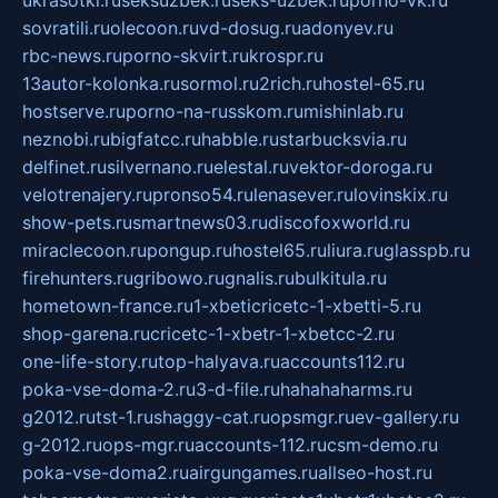
ukrasotki.ru
seksuzbek.ru
seks-uzbek.ru
porno-vk.ru
sovratili.ru
olecoon.ru
vd-dosug.ru
adonyev.ru
rbc-news.ru
porno-skvirt.ru
krospr.ru
13autor-kolonka.ru
sormol.ru
2rich.ru
hostel-65.ru
hostserve.ru
porno-na-russkom.ru
mishinlab.ru
neznobi.ru
bigfatcc.ru
habble.ru
starbucksvia.ru
delfinet.ru
silvernano.ru
elestal.ru
vektor-doroga.ru
velotrenajery.ru
pronso54.ru
lenasever.ru
lovinskix.ru
show-pets.ru
smartnews03.ru
discofoxworld.ru
miraclecoon.ru
pongup.ru
hostel65.ru
liura.ru
glasspb.ru
firehunters.ru
gribowo.ru
gnalis.ru
bulkitula.ru
hometown-france.ru
1-xbeticricetc-1-xbetti-5.ru
shop-garena.ru
cricetc-1-xbetr-1-xbetcc-2.ru
one-life-story.ru
top-halyava.ru
accounts112.ru
poka-vse-doma-2.ru
3-d-file.ru
hahahaharms.ru
g2012.ru
tst-1.ru
shaggy-cat.ru
opsmgr.ru
ev-gallery.ru
g-2012.ru
ops-mgr.ru
accounts-112.ru
csm-demo.ru
poka-vse-doma2.ru
airgungames.ru
allseo-host.ru