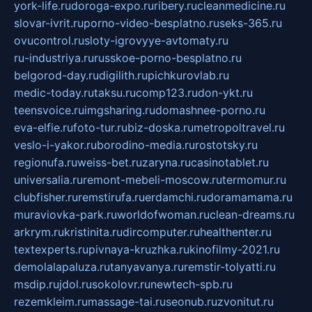
york-life.ru
doroga-expo.ru
ribery.ru
cleanmedicine.ru
slovar-ivrit.ru
porno-video-besplatno.ru
seks-365.ru
ovucontrol.ru
sloty-igrovyye-avtomaty.ru
ru-industriya.ru
russkoe-porno-besplatno.ru
belgorod-day.ru
digilith.ru
pichkurovlab.ru
medic-today.ru
taksu.ru
comp123.ru
don-ykt.ru
teensvoice.ru
imgsharing.ru
domashnee-porno.ru
eva-elfie.ru
foto-tur.ru
biz-doska.ru
metropoltravel.ru
veslo-i-yakor.ru
borodino-media.ru
rostotsky.ru
regionufa.ru
weiss-bet.ru
zaryna.ru
casinotablet.ru
universalia.ru
remont-mebeli-moscow.ru
termomur.ru
clubfisher.ru
remstirufa.ru
erdamchi.ru
doramamama.ru
muraviovka-park.ru
worldofwoman.ru
clean-dreams.ru
arkrym.ru
kristinita.ru
dircomputer.ru
healthenter.ru
textexperts.ru
pivnaya-kruzhka.ru
kinofilmy-2021.ru
demolalapaluza.ru
tanyavanya.ru
remstir-tolyatti.ru
msdip.ru
jdol.ru
sokolovr.ru
newtech-spb.ru
rezemkleim.ru
massage-tai.ru
seonub.ru
zvonitut.ru