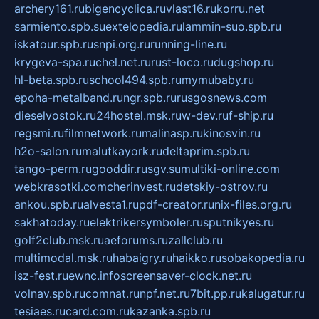
archery161.ru
bigencyclica.ru
vlast16.ru
korru.net
sarmiento.spb.su
extelopedia.ru
lammin-suo.spb.ru
iskatour.spb.ru
snpi.org.ru
running-line.ru
krygeva-spa.ru
chel.net.ru
rust-loco.ru
dugshop.ru
hl-beta.spb.ru
school494.spb.ru
mymubaby.ru
epoha-metalband.ru
ngr.spb.ru
rusgosnews.com
dieselvostok.ru
24hostel.msk.ru
w-dev.ru
f-ship.ru
regsmi.ru
filmnetwork.ru
malinasp.ru
kinosvin.ru
h2o-salon.ru
malutkayork.ru
deltaprim.spb.ru
tango-perm.ru
gooddir.ru
sgv.su
multiki-online.com
webkrasotki.com
cherinvest.ru
detskiy-ostrov.ru
ankou.spb.ru
alvesta1.ru
pdf-creator.ru
nix-files.org.ru
sakhatoday.ru
elektrikersymboler.ru
sputnikyes.ru
golf2club.msk.ru
aeforums.ru
zallclub.ru
multimodal.msk.ru
habaigry.ru
haikko.ru
sobakopedia.ru
isz-fest.ru
ewnc.info
screensaver-clock.net.ru
volnav.spb.ru
comnat.ru
npf.net.ru
7bit.pp.ru
kalugatur.ru
tesiaes.ru
card.com.ru
kazanka.spb.ru