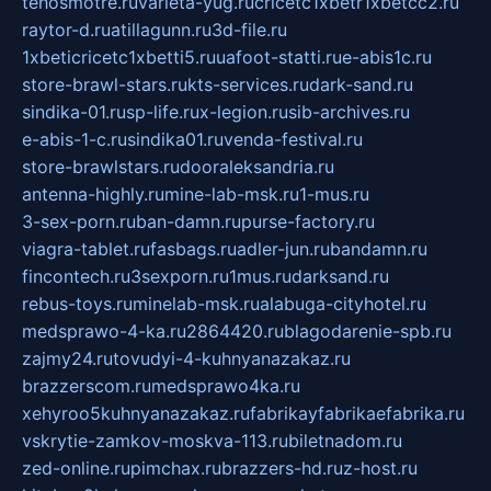
tehosmotre.ru
varieta-yug.ru
cricetc1xbetr1xbetcc2.ru
raytor-d.ru
atillagunn.ru
3d-file.ru
1xbeticricetc1xbetti5.ru
uafoot-statti.ru
e-abis1c.ru
store-brawl-stars.ru
kts-services.ru
dark-sand.ru
sindika-01.ru
sp-life.ru
x-legion.ru
sib-archives.ru
e-abis-1-c.ru
sindika01.ru
venda-festival.ru
store-brawlstars.ru
dooraleksandria.ru
antenna-highly.ru
mine-lab-msk.ru
1-mus.ru
3-sex-porn.ru
ban-damn.ru
purse-factory.ru
viagra-tablet.ru
fasbags.ru
adler-jun.ru
bandamn.ru
fincontech.ru
3sexporn.ru
1mus.ru
darksand.ru
rebus-toys.ru
minelab-msk.ru
alabuga-cityhotel.ru
medsprawo-4-ka.ru
2864420.ru
blagodarenie-spb.ru
zajmy24.ru
tovudyi-4-kuhnyanazakaz.ru
brazzerscom.ru
medsprawo4ka.ru
xehyroo5kuhnyanazakaz.ru
fabrikayfabrikaefabrika.ru
vskrytie-zamkov-moskva-113.ru
biletnadom.ru
zed-online.ru
pimchax.ru
brazzers-hd.ru
z-host.ru