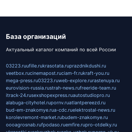
База организаций
Актуальный каталог компаний по всей России
03223.ru
ufille.ru
krasotata.ru
prazdnikdushi.ru
veetbox.ru
cinemapost.ru
ciam-fr.ru
kraft-you.ru
mega-press.ru
03223.ru
web-explore.ru
rastenuya.ru
eurovision-russia.ru
strah-news.ru
freeride-team.ru
itrack-24.ru
sexshopexpress.ru
autostudiopro.ru
alabuga-cityhotel.ru
pornv.ru
atlantpereezd.ru
bud-em-znakomye.ru
a-cdc.ru
elektrostal-news.ru
korolevremont-market.ru
budem-znakomye.ru
oooagrosnab.ru
fpodaso.ru
emfire.ru
pro-otdelky.ru