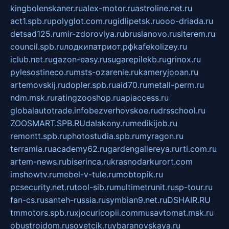
kingbolenskaner.ru
alex-motor.ru
astroline.net.ru
act1.spb.ru
polyglot.com.ru
gidlipetsk.ru
ooo-driada.ru
detsad125.ru
mir-zdoroviya.ru
bruslanovo.ru
siterem.ru
council.spb.ru
лодкипатриот.рф
kafekolizey.ru
iclub.net.ru
gazon-easy.ru
sugarepilekb.ru
grinox.ru
pylesostineco.ru
msts-ozarenie.ru
kameryjooan.ru
artemovskij.ru
dopler.spb.ru
aid70.ru
metall-perm.ru
ndm.msk.ru
ratingzooshop.ru
apiaccess.ru
globalautotrade.info
bezverhovskoe.ru
drsschool.ru
ZOOSMART.SPB.RU
dalakony.ru
medikijob.ru
remontt.spb.ru
photostudia.spb.ru
myragon.ru
terramia.ru
academy62.ru
gardengallereya.ru
rti.com.ru
artem-news.ru
biserinca.ru
krasnodarkurort.com
imshowtv.ru
mebel-v-tule.ru
mobtopik.ru
pcsecurity.net.ru
tool-sib.ru
multimetrunit.ru
sp-tour.ru
fan-cs.ru
santeh-russia.ru
symbian9.net.ru
DSHAIR.RU
tmmotors.spb.ru
xjocuricopii.com
musavtomat.msk.ru
obustrojdom.ru
sovetcik.ru
ybaranovskaya.ru