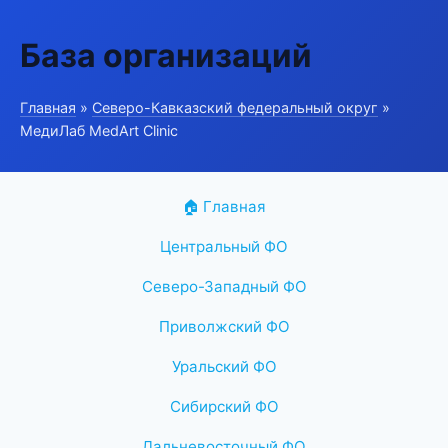
База организаций
Главная
»
Северо-Кавказский федеральный округ
»
МедиЛаб MedArt Clinic
🏠 Главная
Центральный ФО
Северо-Западный ФО
Приволжский ФО
Уральский ФО
Сибирский ФО
Дальневосточный ФО