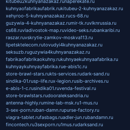
kitubeu2kuhnyanazakaz.ru
naperekate.ru
kuhnyaofabrikaufabrik.ru
kitubeu-2-kuhnyanazakaz.ru
xehyroo-5-kuhnyanazakaz.ru
cs-68.ru
guzywia-4-kuhnyanazakaz.ru
mir-tk.ru
vlknrussia.ru
cs68.ru
vladivostok-map.ru
video-seks.ru
bankaribi.ru
raszar.ru
vskrytie-zamkov-moskva113.ru
lipetsktelecom.ru
tovudyi4kuhnyanazakaz.ru
seksuzb.ru
guzywia4kuhnyanazakaz.ru
fabrikaofabrikaokuhny.ru
kuhnyaekuhnyaafabrika.ru
kuhnyaykuhnyayfabrika.ru
e-abis1c.ru
store-brawl-stars.ru
kts-services.ru
dark-sand.ru
sindika-01.ru
sp-life.ru
x-legion.ru
sib-archives.ru
e-abis-1-c.ru
sindika01.ru
venda-festival.ru
store-brawlstars.ru
dooraleksandria.ru
antenna-highly.ru
mine-lab-msk.ru
1-mus.ru
3-sex-porn.ru
ban-damn.ru
purse-factory.ru
viagra-tablet.ru
fasbags.ru
adler-jun.ru
bandamn.ru
fincontech.ru
3sexporn.ru
1mus.ru
darksand.ru