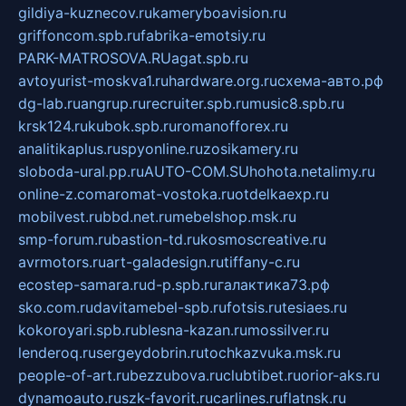
gildiya-kuznecov.ru
kameryboavision.ru
griffoncom.spb.ru
fabrika-emotsiy.ru
PARK-MATROSOVA.RU
agat.spb.ru
avtoyurist-moskva1.ru
hardware.org.ru
схема-авто.рф
dg-lab.ru
angrup.ru
recruiter.spb.ru
music8.spb.ru
krsk124.ru
kubok.spb.ru
romanofforex.ru
analitikaplus.ru
spyonline.ru
zosikamery.ru
sloboda-ural.pp.ru
AUTO-COM.SU
hohota.net
alimy.ru
online-z.com
aromat-vostoka.ru
otdelkaexp.ru
mobilvest.ru
bbd.net.ru
mebelshop.msk.ru
smp-forum.ru
bastion-td.ru
kosmoscreative.ru
avrmotors.ru
art-galadesign.ru
tiffany-c.ru
ecostep-samara.ru
d-p.spb.ru
галактика73.рф
sko.com.ru
davitamebel-spb.ru
fotsis.ru
tesiaes.ru
kokoroyari.spb.ru
blesna-kazan.ru
mossilver.ru
lenderoq.ru
sergeydobrin.ru
tochkazvuka.msk.ru
people-of-art.ru
bezzubova.ru
clubtibet.ru
orior-aks.ru
dynamoauto.ru
szk-favorit.ru
carlines.ru
flatnsk.ru