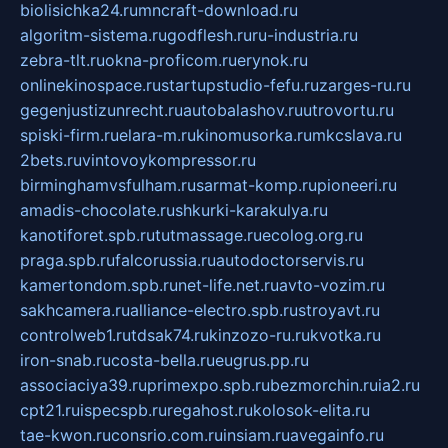
biolisichka24.ru
mncraft-download.ru
algoritm-sistema.ru
godflesh.ru
ru-industria.ru
zebra-tlt.ru
okna-proficom.ru
erynok.ru
onlinekinospace.ru
startupstudio-fefu.ru
zarges-ru.ru
gegenjustizunrecht.ru
autobalashov.ru
utrovortu.ru
spiski-firm.ru
elara-m.ru
kinomusorka.ru
mkcslava.ru
2bets.ru
vintovoykompressor.ru
birminghamvsfulham.ru
sarmat-komp.ru
pioneeri.ru
amadis-chocolate.ru
shkurki-karakulya.ru
kanotiforet.spb.ru
tutmassage.ru
ecolog.org.ru
praga.spb.ru
falcorussia.ru
autodoctorservis.ru
kamertondom.spb.ru
net-life.net.ru
avto-vozim.ru
sakhcamera.ru
alliance-electro.spb.ru
stroyavt.ru
controlweb1.ru
tdsak74.ru
kinzozo-ru.ru
kvotka.ru
iron-snab.ru
costa-bella.ru
eugrus.pp.ru
associaciya39.ru
primexpo.spb.ru
bezmorchin.ru
ia2.ru
cpt21.ru
ispecspb.ru
regahost.ru
kolosok-elita.ru
tae-kwon.ru
consrio.com.ru
insiam.ru
avegainfo.ru