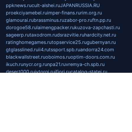
ppknews.ru
cult-alshei.ru
JAPANRUSSIA.RU
proekciyamebel.ru
imper-finans.ru
rim.org.ru
glamourai.ru
brassminus.ru
zabor-pro.ru
ftn.pp.ru
dorogoe58.ru
laimengpacker.ru
kuzova-zapchasti.ru
sageerp.ru
taxodrom.ru
dsrazvitie.ru
hardcity.net.ru
ratinghomegames.ru
topservice25.ru
gubernyan.ru
gtglasslined.ru
ii4.ru
tssport.spb.ru
andorra24.com
blackwallstreet.ru
oboimos.ru
optim-doors.com.ru
ikuch.ru
nycr.org.ru
npa21.ru
vremya-ch.spb.ru
desert000.ru
ivtorgi.ru
ifiori.ru
catalog-statei.ru
dcv.org.ru
spetsmaster174.ru
ipkameryhiseeu.ru
dum26.ru
ruspol.spb.ru
fr-opendp.ru
kam-solnyshko.ru
cheyenne-arapaho.ru
sevzapmetal.spb.ru
ted-lapidus.spb.ru
parasite-eliminator.ru
sigma-complete.ru
modernworld.ru
dama-moda.ru
eholot-group.ru
sk-nvkz.ru
DRONGOLD.RU
democratia2.ru
i-farmer.ru
mass-sport.org
jablonex.spb.ru
bookmess.ru
linkword.ru