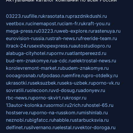
03223.ru
ufille.ru
krasotata.ru
prazdnikdushi.ru
veetbox.ru
cinemapost.ru
ciam-fr.ru
kraft-you.ru
mega-press.ru
03223.ru
web-explore.ru
rastenuya.ru
eurovision-russia.ru
strah-news.ru
freeride-team.ru
itrack-24.ru
sexshopexpress.ru
autostudiopro.ru
alabuga-cityhotel.ru
pornv.ru
atlantpereezd.ru
bud-em-znakomye.ru
a-cdc.ru
elektrostal-news.ru
korolevremont-market.ru
budem-znakomye.ru
oooagrosnab.ru
fpodaso.ru
emfire.ru
pro-otdelky.ru
ukrasotki.ru
seksuzbek.ru
seks-uzbek.ru
porno-vk.ru
sovratili.ru
olecoon.ru
vd-dosug.ru
adonyev.ru
rbc-news.ru
porno-skvirt.ru
krospr.ru
13autor-kolonka.ru
sormol.ru
2rich.ru
hostel-65.ru
hostserve.ru
porno-na-russkom.ru
mishinlab.ru
neznobi.ru
bigfatcc.ru
habble.ru
starbucksvia.ru
delfinet.ru
silvernano.ru
elestal.ru
vektor-doroga.ru