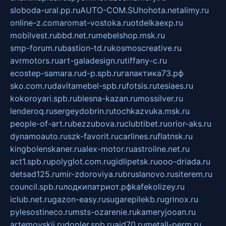
sloboda-ural.pp.ru
AUTO-COM.SU
hohota.net
alimy.ru
online-z.com
aromat-vostoka.ru
otdelkaexp.ru
mobilvest.ru
bbd.net.ru
mebelshop.msk.ru
smp-forum.ru
bastion-td.ru
kosmoscreative.ru
avrmotors.ru
art-galadesign.ru
tiffany-c.ru
ecostep-samara.ru
d-p.spb.ru
галактика73.рф
sko.com.ru
davitamebel-spb.ru
fotsis.ru
tesiaes.ru
kokoroyari.spb.ru
blesna-kazan.ru
mossilver.ru
lenderoq.ru
sergeydobrin.ru
tochkazvuka.msk.ru
people-of-art.ru
bezzubova.ru
clubtibet.ru
orior-aks.ru
dynamoauto.ru
szk-favorit.ru
carlines.ru
flatnsk.ru
kingbolenskaner.ru
alex-motor.ru
astroline.net.ru
act1.spb.ru
polyglot.com.ru
gidlipetsk.ru
ooo-driada.ru
detsad125.ru
mir-zdoroviya.ru
bruslanovo.ru
siterem.ru
council.spb.ru
лодкипатриот.рф
kafekolizey.ru
iclub.net.ru
gazon-easy.ru
sugarepilekb.ru
grinox.ru
pylesostineco.ru
msts-ozarenie.ru
kameryjooan.ru
artemovskij.ru
dopler.spb.ru
aid70.ru
metall-perm.ru