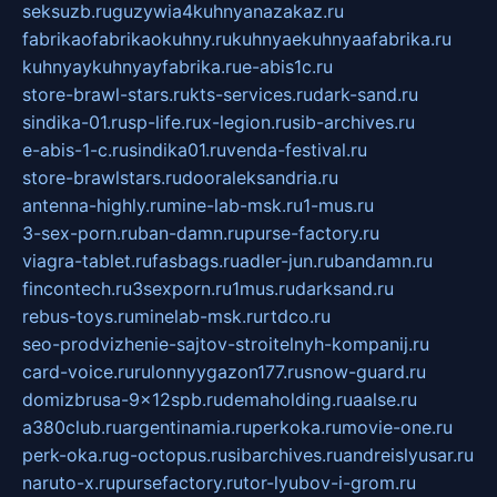
seksuzb.ru
guzywia4kuhnyanazakaz.ru
fabrikaofabrikaokuhny.ru
kuhnyaekuhnyaafabrika.ru
kuhnyaykuhnyayfabrika.ru
e-abis1c.ru
store-brawl-stars.ru
kts-services.ru
dark-sand.ru
sindika-01.ru
sp-life.ru
x-legion.ru
sib-archives.ru
e-abis-1-c.ru
sindika01.ru
venda-festival.ru
store-brawlstars.ru
dooraleksandria.ru
antenna-highly.ru
mine-lab-msk.ru
1-mus.ru
3-sex-porn.ru
ban-damn.ru
purse-factory.ru
viagra-tablet.ru
fasbags.ru
adler-jun.ru
bandamn.ru
fincontech.ru
3sexporn.ru
1mus.ru
darksand.ru
rebus-toys.ru
minelab-msk.ru
rtdco.ru
seo-prodvizhenie-sajtov-stroitelnyh-kompanij.ru
card-voice.ru
rulonnyygazon177.ru
snow-guard.ru
domizbrusa-9x12spb.ru
demaholding.ru
aalse.ru
a380club.ru
argentinamia.ru
perkoka.ru
movie-one.ru
perk-oka.ru
g-octopus.ru
sibarchives.ru
andreislyusar.ru
naruto-x.ru
pursefactory.ru
tor-lyubov-i-grom.ru