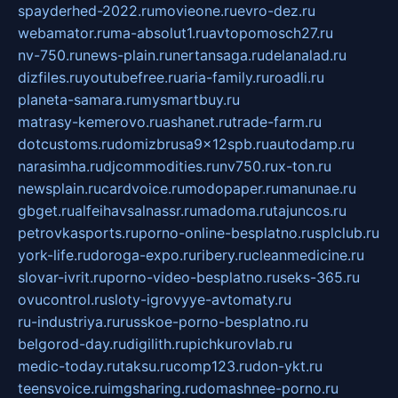
spayderhed-2022.ru
movieone.ru
evro-dez.ru
webamator.ru
ma-absolut1.ru
avtopomosch27.ru
nv-750.ru
news-plain.ru
nertansaga.ru
delanalad.ru
dizfiles.ru
youtubefree.ru
aria-family.ru
roadli.ru
planeta-samara.ru
mysmartbuy.ru
matrasy-kemerovo.ru
ashanet.ru
trade-farm.ru
dotcustoms.ru
domizbrusa9x12spb.ru
autodamp.ru
narasimha.ru
djcommodities.ru
nv750.ru
x-ton.ru
newsplain.ru
cardvoice.ru
modopaper.ru
manunae.ru
gbget.ru
alfeihavsalnassr.ru
madoma.ru
tajuncos.ru
petrovkasports.ru
porno-online-besplatno.ru
splclub.ru
york-life.ru
doroga-expo.ru
ribery.ru
cleanmedicine.ru
slovar-ivrit.ru
porno-video-besplatno.ru
seks-365.ru
ovucontrol.ru
sloty-igrovyye-avtomaty.ru
ru-industriya.ru
russkoe-porno-besplatno.ru
belgorod-day.ru
digilith.ru
pichkurovlab.ru
medic-today.ru
taksu.ru
comp123.ru
don-ykt.ru
teensvoice.ru
imgsharing.ru
domashnee-porno.ru