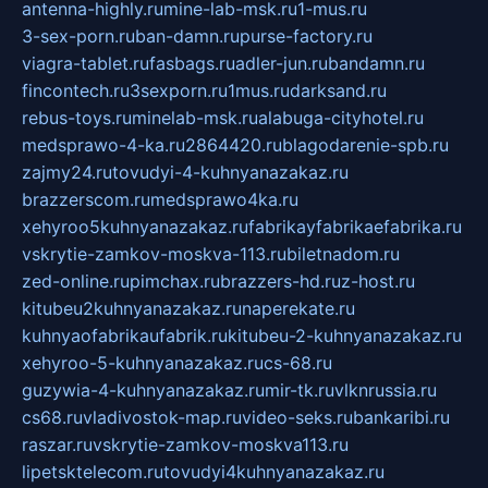
antenna-highly.ru
mine-lab-msk.ru
1-mus.ru
3-sex-porn.ru
ban-damn.ru
purse-factory.ru
viagra-tablet.ru
fasbags.ru
adler-jun.ru
bandamn.ru
fincontech.ru
3sexporn.ru
1mus.ru
darksand.ru
rebus-toys.ru
minelab-msk.ru
alabuga-cityhotel.ru
medsprawo-4-ka.ru
2864420.ru
blagodarenie-spb.ru
zajmy24.ru
tovudyi-4-kuhnyanazakaz.ru
brazzerscom.ru
medsprawo4ka.ru
xehyroo5kuhnyanazakaz.ru
fabrikayfabrikaefabrika.ru
vskrytie-zamkov-moskva-113.ru
biletnadom.ru
zed-online.ru
pimchax.ru
brazzers-hd.ru
z-host.ru
kitubeu2kuhnyanazakaz.ru
naperekate.ru
kuhnyaofabrikaufabrik.ru
kitubeu-2-kuhnyanazakaz.ru
xehyroo-5-kuhnyanazakaz.ru
cs-68.ru
guzywia-4-kuhnyanazakaz.ru
mir-tk.ru
vlknrussia.ru
cs68.ru
vladivostok-map.ru
video-seks.ru
bankaribi.ru
raszar.ru
vskrytie-zamkov-moskva113.ru
lipetsktelecom.ru
tovudyi4kuhnyanazakaz.ru