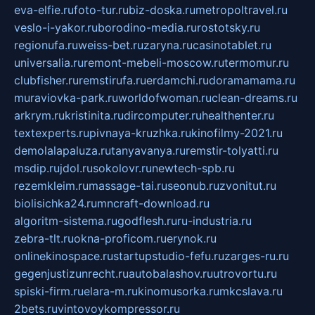
eva-elfie.ru
foto-tur.ru
biz-doska.ru
metropoltravel.ru
veslo-i-yakor.ru
borodino-media.ru
rostotsky.ru
regionufa.ru
weiss-bet.ru
zaryna.ru
casinotablet.ru
universalia.ru
remont-mebeli-moscow.ru
termomur.ru
clubfisher.ru
remstirufa.ru
erdamchi.ru
doramamama.ru
muraviovka-park.ru
worldofwoman.ru
clean-dreams.ru
arkrym.ru
kristinita.ru
dircomputer.ru
healthenter.ru
textexperts.ru
pivnaya-kruzhka.ru
kinofilmy-2021.ru
demolalapaluza.ru
tanyavanya.ru
remstir-tolyatti.ru
msdip.ru
jdol.ru
sokolovr.ru
newtech-spb.ru
rezemkleim.ru
massage-tai.ru
seonub.ru
zvonitut.ru
biolisichka24.ru
mncraft-download.ru
algoritm-sistema.ru
godflesh.ru
ru-industria.ru
zebra-tlt.ru
okna-proficom.ru
erynok.ru
onlinekinospace.ru
startupstudio-fefu.ru
zarges-ru.ru
gegenjustizunrecht.ru
autobalashov.ru
utrovortu.ru
spiski-firm.ru
elara-m.ru
kinomusorka.ru
mkcslava.ru
2bets.ru
vintovoykompressor.ru