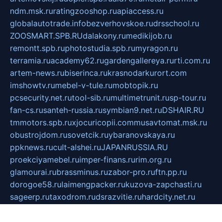
ndm.msk.ru
ratingzooshop.ru
apiaccess.ru
globalautotrade.info
bezverhovskoe.ru
drsschool.ru
ZOOSMART.SPB.RU
dalakony.ru
medikijob.ru
remontt.spb.ru
photostudia.spb.ru
myragon.ru
terramia.ru
academy62.ru
gardengallereya.ru
rti.com.ru
artem-news.ru
biserinca.ru
krasnodarkurort.com
imshowtv.ru
mebel-v-tule.ru
mobtopik.ru
pcsecurity.net.ru
tool-sib.ru
multimetrunit.ru
sp-tour.ru
fan-cs.ru
santeh-russia.ru
symbian9.net.ru
DSHAIR.RU
tmmotors.spb.ru
xjocuricopii.com
musavtomat.msk.ru
obustrojdom.ru
sovetcik.ru
ybaranovskaya.ru
ppknews.ru
cult-alshei.ru
JAPANRUSSIA.RU
proekciyamebel.ru
imper-finans.ru
rim.org.ru
glamourai.ru
brassminus.ru
zabor-pro.ru
ftn.pp.ru
dorogoe58.ru
laimengpacker.ru
kuzova-zapchasti.ru
sageerp.ru
taxodrom.ru
dsrazvitie.ru
hardcity.net.ru
ratinghomegames.ru
topservice25.ru
gubernyan.ru
gtglasslined.ru
ii4.ru
tssport.spb.ru
andorra24.com