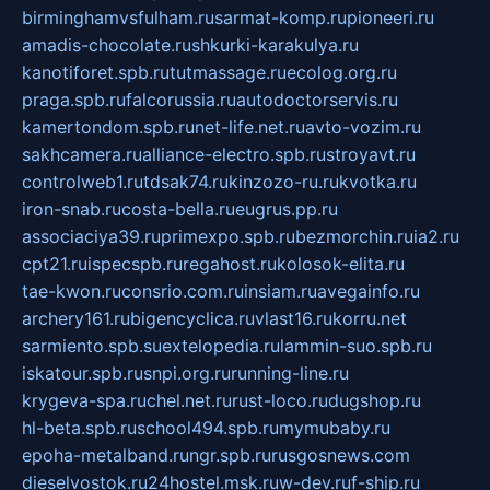
birminghamvsfulham.ru
sarmat-komp.ru
pioneeri.ru
amadis-chocolate.ru
shkurki-karakulya.ru
kanotiforet.spb.ru
tutmassage.ru
ecolog.org.ru
praga.spb.ru
falcorussia.ru
autodoctorservis.ru
kamertondom.spb.ru
net-life.net.ru
avto-vozim.ru
sakhcamera.ru
alliance-electro.spb.ru
stroyavt.ru
controlweb1.ru
tdsak74.ru
kinzozo-ru.ru
kvotka.ru
iron-snab.ru
costa-bella.ru
eugrus.pp.ru
associaciya39.ru
primexpo.spb.ru
bezmorchin.ru
ia2.ru
cpt21.ru
ispecspb.ru
regahost.ru
kolosok-elita.ru
tae-kwon.ru
consrio.com.ru
insiam.ru
avegainfo.ru
archery161.ru
bigencyclica.ru
vlast16.ru
korru.net
sarmiento.spb.su
extelopedia.ru
lammin-suo.spb.ru
iskatour.spb.ru
snpi.org.ru
running-line.ru
krygeva-spa.ru
chel.net.ru
rust-loco.ru
dugshop.ru
hl-beta.spb.ru
school494.spb.ru
mymubaby.ru
epoha-metalband.ru
ngr.spb.ru
rusgosnews.com
dieselvostok.ru
24hostel.msk.ru
w-dev.ru
f-ship.ru