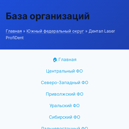
База организаций
Главная
»
Южный федеральный округ
» Дентал Laser
ProfiDent
🏠 Главная
Центральный ФО
Северо-Западный ФО
Приволжский ФО
Уральский ФО
Сибирский ФО
Дальневосточный ФО