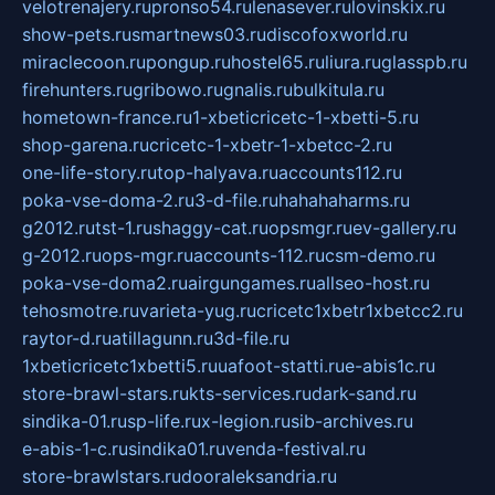
velotrenajery.ru
pronso54.ru
lenasever.ru
lovinskix.ru
show-pets.ru
smartnews03.ru
discofoxworld.ru
miraclecoon.ru
pongup.ru
hostel65.ru
liura.ru
glasspb.ru
firehunters.ru
gribowo.ru
gnalis.ru
bulkitula.ru
hometown-france.ru
1-xbeticricetc-1-xbetti-5.ru
shop-garena.ru
cricetc-1-xbetr-1-xbetcc-2.ru
one-life-story.ru
top-halyava.ru
accounts112.ru
poka-vse-doma-2.ru
3-d-file.ru
hahahaharms.ru
g2012.ru
tst-1.ru
shaggy-cat.ru
opsmgr.ru
ev-gallery.ru
g-2012.ru
ops-mgr.ru
accounts-112.ru
csm-demo.ru
poka-vse-doma2.ru
airgungames.ru
allseo-host.ru
tehosmotre.ru
varieta-yug.ru
cricetc1xbetr1xbetcc2.ru
raytor-d.ru
atillagunn.ru
3d-file.ru
1xbeticricetc1xbetti5.ru
uafoot-statti.ru
e-abis1c.ru
store-brawl-stars.ru
kts-services.ru
dark-sand.ru
sindika-01.ru
sp-life.ru
x-legion.ru
sib-archives.ru
e-abis-1-c.ru
sindika01.ru
venda-festival.ru
store-brawlstars.ru
dooraleksandria.ru