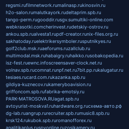
regsmi.ru
filmnetwork.ru
malinasp.ru
kinosvin.ru
h2o-salon.ru
malutkayork.ru
deltaprim.spb.ru
tango-perm.ru
gooddir.ru
sgv.su
multiki-online.com
webkrasotki.com
cherinvest.ru
detskiy-ostrov.ru
ankou.spb.ru
alvesta1.ru
pdf-creator.ru
nix-files.org.ru
sakhatoday.ru
elektrikersymboler.ru
sputnikyes.ru
golf2club.msk.ru
aeforums.ru
zallclub.ru
multimodal.msk.ru
habaigry.ru
haikko.ru
sobakopedia.ru
isz-fest.ru
ewnc.info
screensaver-clock.net.ru
volnav.spb.ru
comnat.ru
npf.net.ru
7bit.pp.ru
kalugatur.ru
tesiaes.ru
card.com.ru
kazanka.spb.ru
gildiya-kuznecov.ru
kameryboavision.ru
griffoncom.spb.ru
fabrika-emotsiy.ru
PARK-MATROSOVA.RU
agat.spb.ru
avtoyurist-moskva1.ru
hardware.org.ru
схема-авто.рф
dg-lab.ru
angrup.ru
recruiter.spb.ru
music8.spb.ru
krsk124.ru
kubok.spb.ru
romanofforex.ru
analitikaplus.ru
spyonline.ru
zosikamery.ru