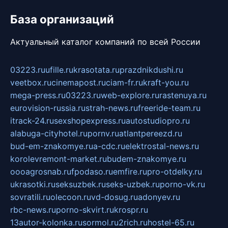
База организаций
Актуальный каталог компаний по всей России
03223.ru
ufille.ru
krasotata.ru
prazdnikdushi.ru
veetbox.ru
cinemapost.ru
ciam-fr.ru
kraft-you.ru
mega-press.ru
03223.ru
web-explore.ru
rastenuya.ru
eurovision-russia.ru
strah-news.ru
freeride-team.ru
itrack-24.ru
sexshopexpress.ru
autostudiopro.ru
alabuga-cityhotel.ru
pornv.ru
atlantpereezd.ru
bud-em-znakomye.ru
a-cdc.ru
elektrostal-news.ru
korolevremont-market.ru
budem-znakomye.ru
oooagrosnab.ru
fpodaso.ru
emfire.ru
pro-otdelky.ru
ukrasotki.ru
seksuzbek.ru
seks-uzbek.ru
porno-vk.ru
sovratili.ru
olecoon.ru
vd-dosug.ru
adonyev.ru
rbc-news.ru
porno-skvirt.ru
krospr.ru
13autor-kolonka.ru
sormol.ru
2rich.ru
hostel-65.ru