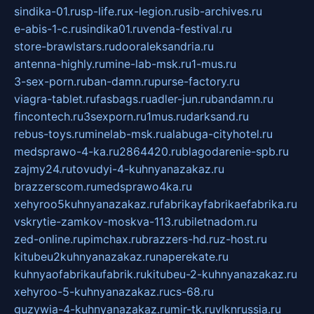
sindika-01.ru
sp-life.ru
x-legion.ru
sib-archives.ru
e-abis-1-c.ru
sindika01.ru
venda-festival.ru
store-brawlstars.ru
dooraleksandria.ru
antenna-highly.ru
mine-lab-msk.ru
1-mus.ru
3-sex-porn.ru
ban-damn.ru
purse-factory.ru
viagra-tablet.ru
fasbags.ru
adler-jun.ru
bandamn.ru
fincontech.ru
3sexporn.ru
1mus.ru
darksand.ru
rebus-toys.ru
minelab-msk.ru
alabuga-cityhotel.ru
medsprawo-4-ka.ru
2864420.ru
blagodarenie-spb.ru
zajmy24.ru
tovudyi-4-kuhnyanazakaz.ru
brazzerscom.ru
medsprawo4ka.ru
xehyroo5kuhnyanazakaz.ru
fabrikayfabrikaefabrika.ru
vskrytie-zamkov-moskva-113.ru
biletnadom.ru
zed-online.ru
pimchax.ru
brazzers-hd.ru
z-host.ru
kitubeu2kuhnyanazakaz.ru
naperekate.ru
kuhnyaofabrikaufabrik.ru
kitubeu-2-kuhnyanazakaz.ru
xehyroo-5-kuhnyanazakaz.ru
cs-68.ru
guzywia-4-kuhnyanazakaz.ru
mir-tk.ru
vlknrussia.ru