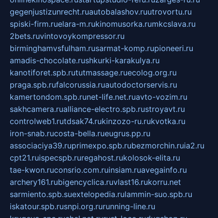
gegenjustizunrecht.ru
autobalashov.ru
utrovortu.ru
spiski-firm.ru
elara-m.ru
kinomusorka.ru
mkcslava.ru
2bets.ru
vintovoykompressor.ru
birminghamvsfulham.ru
sarmat-komp.ru
pioneeri.ru
amadis-chocolate.ru
shkurki-karakulya.ru
kanotiforet.spb.ru
tutmassage.ru
ecolog.org.ru
praga.spb.ru
falcorussia.ru
autodoctorservis.ru
kamertondom.spb.ru
net-life.net.ru
avto-vozim.ru
sakhcamera.ru
alliance-electro.spb.ru
stroyavt.ru
controlweb1.ru
tdsak74.ru
kinzozo-ru.ru
kvotka.ru
iron-snab.ru
costa-bella.ru
eugrus.pp.ru
associaciya39.ru
primexpo.spb.ru
bezmorchin.ru
ia2.ru
cpt21.ru
ispecspb.ru
regahost.ru
kolosok-elita.ru
tae-kwon.ru
consrio.com.ru
insiam.ru
avegainfo.ru
archery161.ru
bigencyclica.ru
vlast16.ru
korru.net
sarmiento.spb.su
extelopedia.ru
lammin-suo.spb.ru
iskatour.spb.ru
snpi.org.ru
running-line.ru