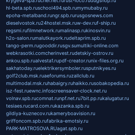
krygeva-spa.ru
chel.net.ru
rust-loco.ru
dugshop.ru
hl-beta.spb.ru
school494.spb.ru
mymubaby.ru
epoha-metalband.ru
ngr.spb.ru
rusgosnews.com
dieselvostok.ru
24hostel.msk.ru
w-dev.ru
f-ship.ru
regsmi.ru
filmnetwork.ru
malinasp.ru
kinosvin.ru
h2o-salon.ru
malutkayork.ru
deltaprim.spb.ru
tango-perm.ru
gooddir.ru
sgv.su
multiki-online.com
webkrasotki.com
cherinvest.ru
detskiy-ostrov.ru
ankou.spb.ru
alvesta1.ru
pdf-creator.ru
nix-files.org.ru
sakhatoday.ru
elektrikersymboler.ru
sputnikyes.ru
golf2club.msk.ru
aeforums.ru
zallclub.ru
multimodal.msk.ru
habaigry.ru
haikko.ru
sobakopedia.ru
isz-fest.ru
ewnc.info
screensaver-clock.net.ru
volnav.spb.ru
comnat.ru
npf.net.ru
7bit.pp.ru
kalugatur.ru
tesiaes.ru
card.com.ru
kazanka.spb.ru
gildiya-kuznecov.ru
kameryboavision.ru
griffoncom.spb.ru
fabrika-emotsiy.ru
PARK-MATROSOVA.RU
agat.spb.ru