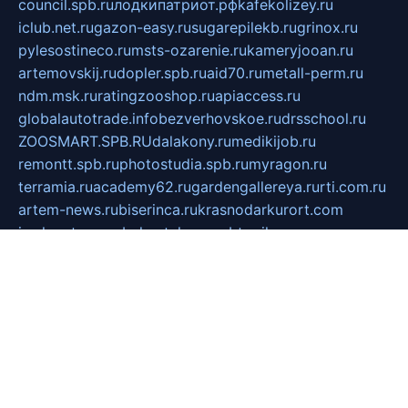
council.spb.ru
лодкипатриот.рф
kafekolizey.ru
iclub.net.ru
gazon-easy.ru
sugarepilekb.ru
grinox.ru
pylesostineco.ru
msts-ozarenie.ru
kameryjooan.ru
artemovskij.ru
dopler.spb.ru
aid70.ru
metall-perm.ru
ndm.msk.ru
ratingzooshop.ru
apiaccess.ru
globalautotrade.info
bezverhovskoe.ru
drsschool.ru
ZOOSMART.SPB.RU
dalakony.ru
medikijob.ru
remontt.spb.ru
photostudia.spb.ru
myragon.ru
terramia.ru
academy62.ru
gardengallereya.ru
rti.com.ru
artem-news.ru
biserinca.ru
krasnodarkurort.com
imshowtv.ru
mebel-v-tule.ru
mobtopik.ru
pcsecurity.net.ru
tool-sib.ru
multimetrunit.ru
sp-tour.ru
fan-cs.ru
santeh-russia.ru
symbian9.net.ru
DSHAIR.RU
tmmotors.spb.ru
xjocuricopii.com
musavtomat.msk.ru
obustrojdom.ru
sovetcik.ru
ybaranovskaya.ru
ppknews.ru
cult-alshei.ru
JAPANRUSSIA.RU
proekciyamebel.ru
imper-finans.ru
rim.org.ru
glamourai.ru
brassminus.ru
zabor-pro.ru
ftn.pp.ru