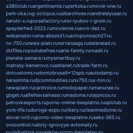
a380club.ru
argentinamia.ru
perkoka.ru
movie-one.ru
perk-oka.ru
g-octopus.ru
sibarchives.ru
andreislyusar.ru
naruto-x.ru
pursefactory.ru
tor-lyubov-i-grom.ru
spayderhed-2022.ru
movieone.ru
evro-dez.ru
webamator.ru
ma-absolut1.ru
avtopomosch27.ru
nv-750.ru
news-plain.ru
nertansaga.ru
delanalad.ru
dizfiles.ru
youtubefree.ru
aria-family.ru
roadli.ru
planeta-samara.ru
mysmartbuy.ru
matrasy-kemerovo.ru
ashanet.ru
trade-farm.ru
dotcustoms.ru
domizbrusa9x12spb.ru
autodamp.ru
narasimha.ru
djcommodities.ru
nv750.ru
x-ton.ru
newsplain.ru
cardvoice.ru
modopaper.ru
manunae.ru
gbget.ru
alfeihavsalnassr.ru
madoma.ru
tajuncos.ru
petrovkasports.ru
porno-online-besplatno.ru
splclub.ru
york-life.ru
doroga-expo.ru
ribery.ru
cleanmedicine.ru
slovar-ivrit.ru
porno-video-besplatno.ru
seks-365.ru
ovucontrol.ru
sloty-igrovyye-avtomaty.ru
ru-industriya.ru
russkoe-porno-besplatno.ru