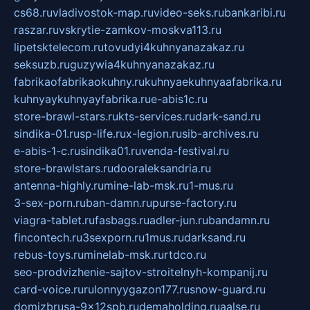
cs68.ru
vladivostok-map.ru
video-seks.ru
bankaribi.ru
raszar.ru
vskrytie-zamkov-moskva113.ru
lipetsktelecom.ru
tovudyi4kuhnyanazakaz.ru
seksuzb.ru
guzywia4kuhnyanazakaz.ru
fabrikaofabrikaokuhny.ru
kuhnyaekuhnyaafabrika.ru
kuhnyaykuhnyayfabrika.ru
e-abis1c.ru
store-brawl-stars.ru
kts-services.ru
dark-sand.ru
sindika-01.ru
sp-life.ru
x-legion.ru
sib-archives.ru
e-abis-1-c.ru
sindika01.ru
venda-festival.ru
store-brawlstars.ru
dooraleksandria.ru
antenna-highly.ru
mine-lab-msk.ru
1-mus.ru
3-sex-porn.ru
ban-damn.ru
purse-factory.ru
viagra-tablet.ru
fasbags.ru
adler-jun.ru
bandamn.ru
fincontech.ru
3sexporn.ru
1mus.ru
darksand.ru
rebus-toys.ru
minelab-msk.ru
rtdco.ru
seo-prodvizhenie-sajtov-stroitelnyh-kompanij.ru
card-voice.ru
rulonnyygazon177.ru
snow-guard.ru
domizbrusa-9x12spb.ru
demaholding.ru
aalse.ru