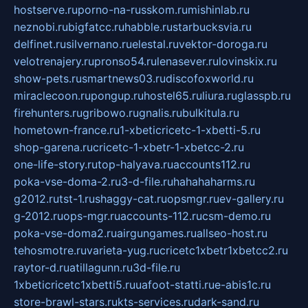
hostserve.ru
porno-na-russkom.ru
mishinlab.ru
neznobi.ru
bigfatcc.ru
habble.ru
starbucksvia.ru
delfinet.ru
silvernano.ru
elestal.ru
vektor-doroga.ru
velotrenajery.ru
pronso54.ru
lenasever.ru
lovinskix.ru
show-pets.ru
smartnews03.ru
discofoxworld.ru
miraclecoon.ru
pongup.ru
hostel65.ru
liura.ru
glasspb.ru
firehunters.ru
gribowo.ru
gnalis.ru
bulkitula.ru
hometown-france.ru
1-xbeticricetc-1-xbetti-5.ru
shop-garena.ru
cricetc-1-xbetr-1-xbetcc-2.ru
one-life-story.ru
top-halyava.ru
accounts112.ru
poka-vse-doma-2.ru
3-d-file.ru
hahahaharms.ru
g2012.ru
tst-1.ru
shaggy-cat.ru
opsmgr.ru
ev-gallery.ru
g-2012.ru
ops-mgr.ru
accounts-112.ru
csm-demo.ru
poka-vse-doma2.ru
airgungames.ru
allseo-host.ru
tehosmotre.ru
varieta-yug.ru
cricetc1xbetr1xbetcc2.ru
raytor-d.ru
atillagunn.ru
3d-file.ru
1xbeticricetc1xbetti5.ru
uafoot-statti.ru
e-abis1c.ru
store-brawl-stars.ru
kts-services.ru
dark-sand.ru