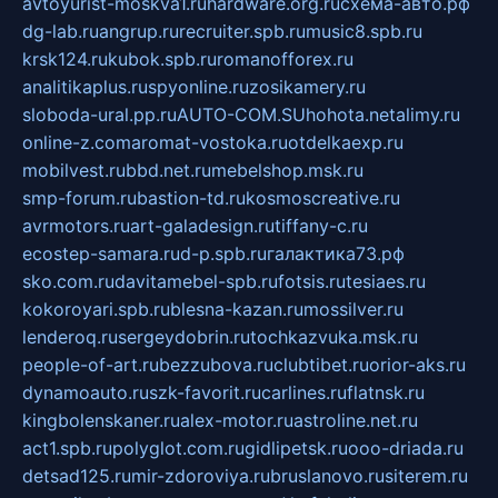
avtoyurist-moskva1.ru
hardware.org.ru
схема-авто.рф
dg-lab.ru
angrup.ru
recruiter.spb.ru
music8.spb.ru
krsk124.ru
kubok.spb.ru
romanofforex.ru
analitikaplus.ru
spyonline.ru
zosikamery.ru
sloboda-ural.pp.ru
AUTO-COM.SU
hohota.net
alimy.ru
online-z.com
aromat-vostoka.ru
otdelkaexp.ru
mobilvest.ru
bbd.net.ru
mebelshop.msk.ru
smp-forum.ru
bastion-td.ru
kosmoscreative.ru
avrmotors.ru
art-galadesign.ru
tiffany-c.ru
ecostep-samara.ru
d-p.spb.ru
галактика73.рф
sko.com.ru
davitamebel-spb.ru
fotsis.ru
tesiaes.ru
kokoroyari.spb.ru
blesna-kazan.ru
mossilver.ru
lenderoq.ru
sergeydobrin.ru
tochkazvuka.msk.ru
people-of-art.ru
bezzubova.ru
clubtibet.ru
orior-aks.ru
dynamoauto.ru
szk-favorit.ru
carlines.ru
flatnsk.ru
kingbolenskaner.ru
alex-motor.ru
astroline.net.ru
act1.spb.ru
polyglot.com.ru
gidlipetsk.ru
ooo-driada.ru
detsad125.ru
mir-zdoroviya.ru
bruslanovo.ru
siterem.ru