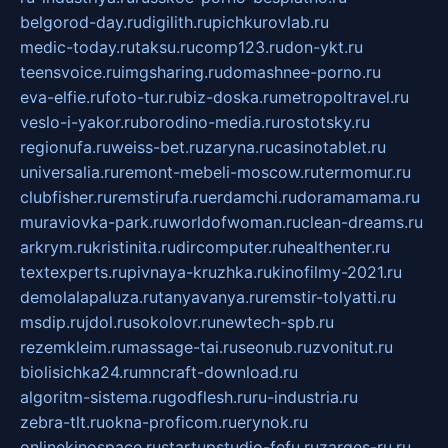
belgorod-day.ru
digilith.ru
pichkurovlab.ru
medic-today.ru
taksu.ru
comp123.ru
don-ykt.ru
teensvoice.ru
imgsharing.ru
domashnee-porno.ru
eva-elfie.ru
foto-tur.ru
biz-doska.ru
metropoltravel.ru
veslo-i-yakor.ru
borodino-media.ru
rostotsky.ru
regionufa.ru
weiss-bet.ru
zaryna.ru
casinotablet.ru
universalia.ru
remont-mebeli-moscow.ru
termomur.ru
clubfisher.ru
remstirufa.ru
erdamchi.ru
doramamama.ru
muraviovka-park.ru
worldofwoman.ru
clean-dreams.ru
arkrym.ru
kristinita.ru
dircomputer.ru
healthenter.ru
textexperts.ru
pivnaya-kruzhka.ru
kinofilmy-2021.ru
demolalapaluza.ru
tanyavanya.ru
remstir-tolyatti.ru
msdip.ru
jdol.ru
sokolovr.ru
newtech-spb.ru
rezemkleim.ru
massage-tai.ru
seonub.ru
zvonitut.ru
biolisichka24.ru
mncraft-download.ru
algoritm-sistema.ru
godflesh.ru
ru-industria.ru
zebra-tlt.ru
okna-proficom.ru
erynok.ru
onlinekinospace.ru
startupstudio-fefu.ru
zarges-ru.ru