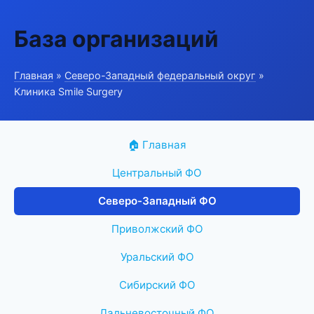
База организаций
Главная
»
Северо-Западный федеральный округ
»
Клиника Smile Surgery
🏠 Главная
Центральный ФО
Северо-Западный ФО
Приволжский ФО
Уральский ФО
Сибирский ФО
Дальневосточный ФО