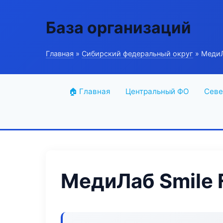
База организаций
Главная
»
Сибирский федеральный округ
» МедиЛ
🏠 Главная
Центральный ФО
Севе
МедиЛаб Smile 