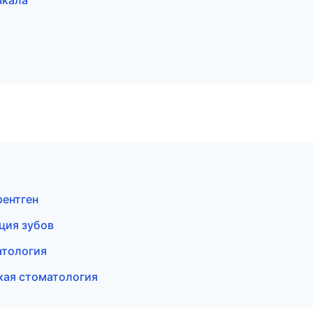
чкала
рентген
ция зубов
атология
кая стоматология