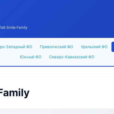
аб Smile Family
ро-Западный ФО
Приволжский ФО
Уральский ФО
Южный ФО
Северо-Кавказский ФО
Family