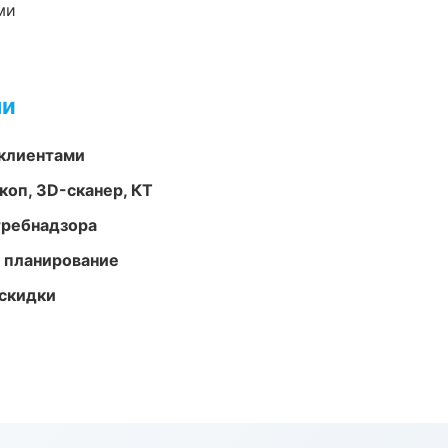
ми
ми
 клиентами
оп, 3D-сканер, КТ
требнадзора
 планирование
скидки