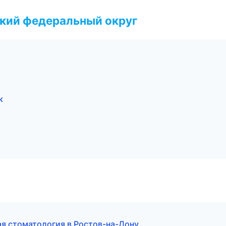
ский федеральный округ
к
ая стоматология в Ростов-на-Дону