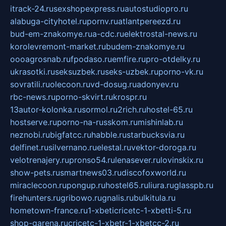
itrack-24.ru
sexshopexpress.ru
autostudiopro.ru
alabuga-cityhotel.ru
pornv.ru
atlantpereezd.ru
bud-em-znakomye.ru
a-cdc.ru
elektrostal-news.ru
korolevremont-market.ru
budem-znakomye.ru
oooagrosnab.ru
fpodaso.ru
emfire.ru
pro-otdelky.ru
ukrasotki.ru
seksuzbek.ru
seks-uzbek.ru
porno-vk.ru
sovratili.ru
olecoon.ru
vd-dosug.ru
adonyev.ru
rbc-news.ru
porno-skvirt.ru
krospr.ru
13autor-kolonka.ru
sormol.ru
2rich.ru
hostel-65.ru
hostserve.ru
porno-na-russkom.ru
mishinlab.ru
neznobi.ru
bigfatcc.ru
habble.ru
starbucksvia.ru
delfinet.ru
silvernano.ru
elestal.ru
vektor-doroga.ru
velotrenajery.ru
pronso54.ru
lenasever.ru
lovinskix.ru
show-pets.ru
smartnews03.ru
discofoxworld.ru
miraclecoon.ru
pongup.ru
hostel65.ru
liura.ru
glasspb.ru
firehunters.ru
gribowo.ru
gnalis.ru
bulkitula.ru
hometown-france.ru
1-xbeticricetc-1-xbetti-5.ru
shop-garena.ru
cricetc-1-xbetr-1-xbetcc-2.ru