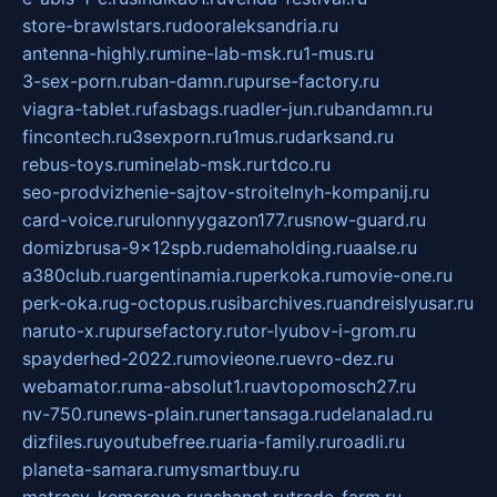
store-brawlstars.ru
dooraleksandria.ru
antenna-highly.ru
mine-lab-msk.ru
1-mus.ru
3-sex-porn.ru
ban-damn.ru
purse-factory.ru
viagra-tablet.ru
fasbags.ru
adler-jun.ru
bandamn.ru
fincontech.ru
3sexporn.ru
1mus.ru
darksand.ru
rebus-toys.ru
minelab-msk.ru
rtdco.ru
seo-prodvizhenie-sajtov-stroitelnyh-kompanij.ru
card-voice.ru
rulonnyygazon177.ru
snow-guard.ru
domizbrusa-9x12spb.ru
demaholding.ru
aalse.ru
a380club.ru
argentinamia.ru
perkoka.ru
movie-one.ru
perk-oka.ru
g-octopus.ru
sibarchives.ru
andreislyusar.ru
naruto-x.ru
pursefactory.ru
tor-lyubov-i-grom.ru
spayderhed-2022.ru
movieone.ru
evro-dez.ru
webamator.ru
ma-absolut1.ru
avtopomosch27.ru
nv-750.ru
news-plain.ru
nertansaga.ru
delanalad.ru
dizfiles.ru
youtubefree.ru
aria-family.ru
roadli.ru
planeta-samara.ru
mysmartbuy.ru