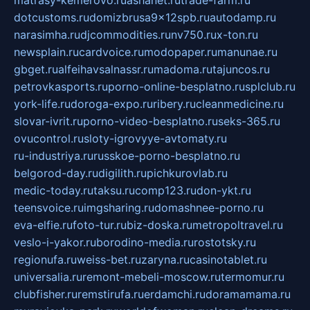
matrasy-kemerovo.ru
ashanet.ru
trade-farm.ru
dotcustoms.ru
domizbrusa9x12spb.ru
autodamp.ru
narasimha.ru
djcommodities.ru
nv750.ru
x-ton.ru
newsplain.ru
cardvoice.ru
modopaper.ru
manunae.ru
gbget.ru
alfeihavsalnassr.ru
madoma.ru
tajuncos.ru
petrovkasports.ru
porno-online-besplatno.ru
splclub.ru
york-life.ru
doroga-expo.ru
ribery.ru
cleanmedicine.ru
slovar-ivrit.ru
porno-video-besplatno.ru
seks-365.ru
ovucontrol.ru
sloty-igrovyye-avtomaty.ru
ru-industriya.ru
russkoe-porno-besplatno.ru
belgorod-day.ru
digilith.ru
pichkurovlab.ru
medic-today.ru
taksu.ru
comp123.ru
don-ykt.ru
teensvoice.ru
imgsharing.ru
domashnee-porno.ru
eva-elfie.ru
foto-tur.ru
biz-doska.ru
metropoltravel.ru
veslo-i-yakor.ru
borodino-media.ru
rostotsky.ru
regionufa.ru
weiss-bet.ru
zaryna.ru
casinotablet.ru
universalia.ru
remont-mebeli-moscow.ru
termomur.ru
clubfisher.ru
remstirufa.ru
erdamchi.ru
doramamama.ru