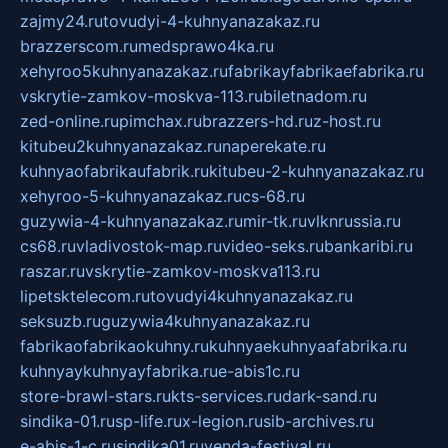
zajmy24.ru
tovudyi-4-kuhnyanazakaz.ru
brazzerscom.ru
medsprawo4ka.ru
xehyroo5kuhnyanazakaz.ru
fabrikayfabrikaefabrika.ru
vskrytie-zamkov-moskva-113.ru
biletnadom.ru
zed-online.ru
pimchax.ru
brazzers-hd.ru
z-host.ru
kitubeu2kuhnyanazakaz.ru
naperekate.ru
kuhnyaofabrikaufabrik.ru
kitubeu-2-kuhnyanazakaz.ru
xehyroo-5-kuhnyanazakaz.ru
cs-68.ru
guzywia-4-kuhnyanazakaz.ru
mir-tk.ru
vlknrussia.ru
cs68.ru
vladivostok-map.ru
video-seks.ru
bankaribi.ru
raszar.ru
vskrytie-zamkov-moskva113.ru
lipetsktelecom.ru
tovudyi4kuhnyanazakaz.ru
seksuzb.ru
guzywia4kuhnyanazakaz.ru
fabrikaofabrikaokuhny.ru
kuhnyaekuhnyaafabrika.ru
kuhnyaykuhnyayfabrika.ru
e-abis1c.ru
store-brawl-stars.ru
kts-services.ru
dark-sand.ru
sindika-01.ru
sp-life.ru
x-legion.ru
sib-archives.ru
e-abis-1-c.ru
sindika01.ru
venda-festival.ru