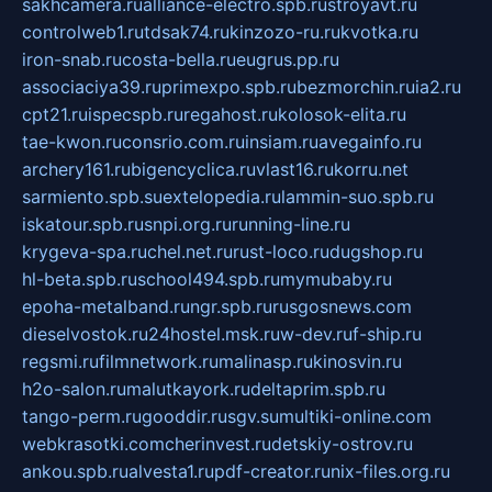
sakhcamera.ru
alliance-electro.spb.ru
stroyavt.ru
controlweb1.ru
tdsak74.ru
kinzozo-ru.ru
kvotka.ru
iron-snab.ru
costa-bella.ru
eugrus.pp.ru
associaciya39.ru
primexpo.spb.ru
bezmorchin.ru
ia2.ru
cpt21.ru
ispecspb.ru
regahost.ru
kolosok-elita.ru
tae-kwon.ru
consrio.com.ru
insiam.ru
avegainfo.ru
archery161.ru
bigencyclica.ru
vlast16.ru
korru.net
sarmiento.spb.su
extelopedia.ru
lammin-suo.spb.ru
iskatour.spb.ru
snpi.org.ru
running-line.ru
krygeva-spa.ru
chel.net.ru
rust-loco.ru
dugshop.ru
hl-beta.spb.ru
school494.spb.ru
mymubaby.ru
epoha-metalband.ru
ngr.spb.ru
rusgosnews.com
dieselvostok.ru
24hostel.msk.ru
w-dev.ru
f-ship.ru
regsmi.ru
filmnetwork.ru
malinasp.ru
kinosvin.ru
h2o-salon.ru
malutkayork.ru
deltaprim.spb.ru
tango-perm.ru
gooddir.ru
sgv.su
multiki-online.com
webkrasotki.com
cherinvest.ru
detskiy-ostrov.ru
ankou.spb.ru
alvesta1.ru
pdf-creator.ru
nix-files.org.ru