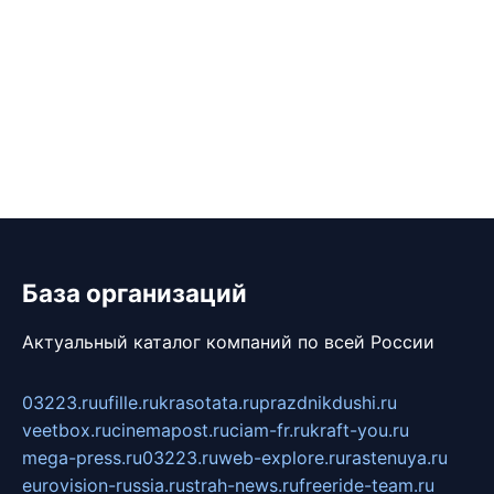
База организаций
Актуальный каталог компаний по всей России
03223.ru
ufille.ru
krasotata.ru
prazdnikdushi.ru
veetbox.ru
cinemapost.ru
ciam-fr.ru
kraft-you.ru
mega-press.ru
03223.ru
web-explore.ru
rastenuya.ru
eurovision-russia.ru
strah-news.ru
freeride-team.ru