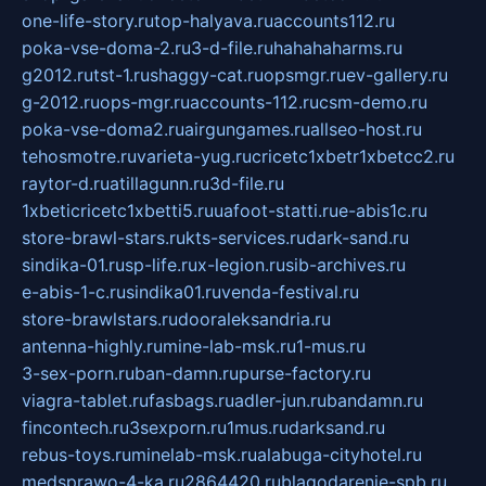
one-life-story.ru
top-halyava.ru
accounts112.ru
poka-vse-doma-2.ru
3-d-file.ru
hahahaharms.ru
g2012.ru
tst-1.ru
shaggy-cat.ru
opsmgr.ru
ev-gallery.ru
g-2012.ru
ops-mgr.ru
accounts-112.ru
csm-demo.ru
poka-vse-doma2.ru
airgungames.ru
allseo-host.ru
tehosmotre.ru
varieta-yug.ru
cricetc1xbetr1xbetcc2.ru
raytor-d.ru
atillagunn.ru
3d-file.ru
1xbeticricetc1xbetti5.ru
uafoot-statti.ru
e-abis1c.ru
store-brawl-stars.ru
kts-services.ru
dark-sand.ru
sindika-01.ru
sp-life.ru
x-legion.ru
sib-archives.ru
e-abis-1-c.ru
sindika01.ru
venda-festival.ru
store-brawlstars.ru
dooraleksandria.ru
antenna-highly.ru
mine-lab-msk.ru
1-mus.ru
3-sex-porn.ru
ban-damn.ru
purse-factory.ru
viagra-tablet.ru
fasbags.ru
adler-jun.ru
bandamn.ru
fincontech.ru
3sexporn.ru
1mus.ru
darksand.ru
rebus-toys.ru
minelab-msk.ru
alabuga-cityhotel.ru
medsprawo-4-ka.ru
2864420.ru
blagodarenie-spb.ru