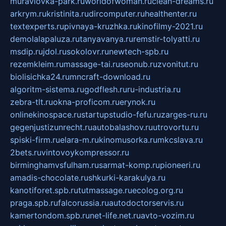
muraviovka-park.ru
worldofwoman.ru
clean-dreams.ru
arkrym.ru
kristinita.ru
dircomputer.ru
healthenter.ru
textexperts.ru
pivnaya-kruzhka.ru
kinofilmy-2021.ru
demolalapaluza.ru
tanyavanya.ru
remstir-tolyatti.ru
msdip.ru
jdol.ru
sokolovr.ru
newtech-spb.ru
rezemkleim.ru
massage-tai.ru
seonub.ru
zvonitut.ru
biolisichka24.ru
mncraft-download.ru
algoritm-sistema.ru
godflesh.ru
ru-industria.ru
zebra-tlt.ru
okna-proficom.ru
erynok.ru
onlinekinospace.ru
startupstudio-fefu.ru
zarges-ru.ru
gegenjustizunrecht.ru
autobalashov.ru
utrovortu.ru
spiski-firm.ru
elara-m.ru
kinomusorka.ru
mkcslava.ru
2bets.ru
vintovoykompressor.ru
birminghamvsfulham.ru
sarmat-komp.ru
pioneeri.ru
amadis-chocolate.ru
shkurki-karakulya.ru
kanotiforet.spb.ru
tutmassage.ru
ecolog.org.ru
praga.spb.ru
falcorussia.ru
autodoctorservis.ru
kamertondom.spb.ru
net-life.net.ru
avto-vozim.ru