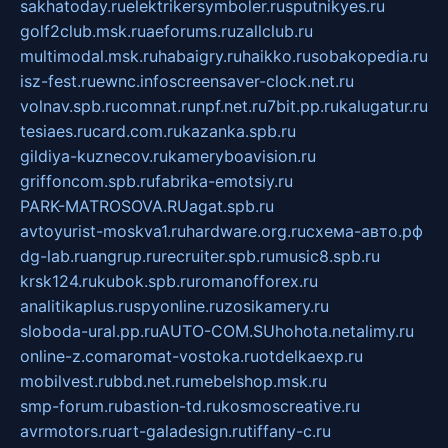
sakhatoday.ru
elektrikersymboler.ru
sputnikyes.ru
golf2club.msk.ru
aeforums.ru
zallclub.ru
multimodal.msk.ru
habaigry.ru
haikko.ru
sobakopedia.ru
isz-fest.ru
ewnc.info
screensaver-clock.net.ru
volnav.spb.ru
comnat.ru
npf.net.ru
7bit.pp.ru
kalugatur.ru
tesiaes.ru
card.com.ru
kazanka.spb.ru
gildiya-kuznecov.ru
kameryboavision.ru
griffoncom.spb.ru
fabrika-emotsiy.ru
PARK-MATROSOVA.RU
agat.spb.ru
avtoyurist-moskva1.ru
hardware.org.ru
схема-авто.рф
dg-lab.ru
angrup.ru
recruiter.spb.ru
music8.spb.ru
krsk124.ru
kubok.spb.ru
romanofforex.ru
analitikaplus.ru
spyonline.ru
zosikamery.ru
sloboda-ural.pp.ru
AUTO-COM.SU
hohota.net
alimy.ru
online-z.com
aromat-vostoka.ru
otdelkaexp.ru
mobilvest.ru
bbd.net.ru
mebelshop.msk.ru
smp-forum.ru
bastion-td.ru
kosmoscreative.ru
avrmotors.ru
art-galadesign.ru
tiffany-c.ru