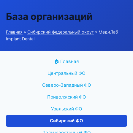
База организаций
Главная
»
Сибирский федеральный округ
» МедиЛаб
Implant Dental
🏠 Главная
Центральный ФО
Северо-Западный ФО
Приволжский ФО
Уральский ФО
Сибирский ФО
Дальневосточный ФО