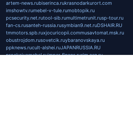
artem-news.ru
biserinca.ru
krasnodarkurort.com
imshowtv.ru
mebel-v-tule.ru
mobtopik.ru
pcsecurity.net.ru
tool-sib.ru
multimetrunit.ru
sp-tour.ru
fan-cs.ru
santeh-russia.ru
symbian9.net.ru
DSHAIR.RU
tmmotors.spb.ru
xjocuricopii.com
musavtomat.msk.ru
obustrojdom.ru
sovetcik.ru
ybaranovskaya.ru
ppknews.ru
cult-alshei.ru
JAPANRUSSIA.RU
proekciyamebel.ru
imper-finans.ru
rim.org.ru
glamourai.ru
brassminus.ru
zabor-pro.ru
ftn.pp.ru
dorogoe58.ru
laimengpacker.ru
kuzova-zapchasti.ru
sageerp.ru
taxodrom.ru
dsrazvitie.ru
hardcity.net.ru
ratinghomegames.ru
topservice25.ru
gubernyan.ru
gtglasslined.ru
ii4.ru
tssport.spb.ru
andorra24.com
blackwallstreet.ru
oboimos.ru
optim-doors.com.ru
ikuch.ru
nycr.org.ru
npa21.ru
vremya-ch.spb.ru
desert000.ru
ivtorgi.ru
ifiori.ru
catalog-statei.ru
dcv.org.ru
spetsmaster174.ru
ipkameryhiseeu.ru
dum26.ru
ruspol.spb.ru
fr-opendp.ru
kam-solnyshko.ru