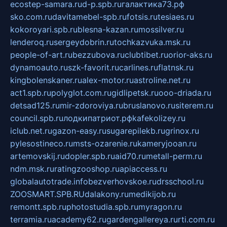
ecostep-samara.ru
d-p.spb.ru
галактика73.рф
sko.com.ru
davitamebel-spb.ru
fotsis.ru
tesiaes.ru
kokoroyari.spb.ru
blesna-kazan.ru
mossilver.ru
lenderoq.ru
sergeydobrin.ru
tochkazvuka.msk.ru
people-of-art.ru
bezzubova.ru
clubtibet.ru
orior-aks.ru
dynamoauto.ru
szk-favorit.ru
carlines.ru
flatnsk.ru
kingbolenskaner.ru
alex-motor.ru
astroline.net.ru
act1.spb.ru
polyglot.com.ru
gidlipetsk.ru
ooo-driada.ru
detsad125.ru
mir-zdoroviya.ru
bruslanovo.ru
siterem.ru
council.spb.ru
лодкипатриот.рф
kafekolizey.ru
iclub.net.ru
gazon-easy.ru
sugarepilekb.ru
grinox.ru
pylesostineco.ru
msts-ozarenie.ru
kameryjooan.ru
artemovskij.ru
dopler.spb.ru
aid70.ru
metall-perm.ru
ndm.msk.ru
ratingzooshop.ru
apiaccess.ru
globalautotrade.info
bezverhovskoe.ru
drsschool.ru
ZOOSMART.SPB.RU
dalakony.ru
medikijob.ru
remontt.spb.ru
photostudia.spb.ru
myragon.ru
terramia.ru
academy62.ru
gardengallereya.ru
rti.com.ru