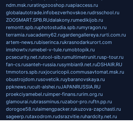
ndm.msk.ru
ratingzooshop.ru
apiaccess.ru
globalautotrade.info
bezverhovskoe.ru
drsschool.ru
ZOOSMART.SPB.RU
dalakony.ru
medikijob.ru
remontt.spb.ru
photostudia.spb.ru
myragon.ru
terramia.ru
academy62.ru
gardengallereya.ru
rti.com.ru
artem-news.ru
biserinca.ru
krasnodarkurort.com
imshowtv.ru
mebel-v-tule.ru
mobtopik.ru
pcsecurity.net.ru
tool-sib.ru
multimetrunit.ru
sp-tour.ru
fan-cs.ru
santeh-russia.ru
symbian9.net.ru
DSHAIR.RU
tmmotors.spb.ru
xjocuricopii.com
musavtomat.msk.ru
obustrojdom.ru
sovetcik.ru
ybaranovskaya.ru
ppknews.ru
cult-alshei.ru
JAPANRUSSIA.RU
proekciyamebel.ru
imper-finans.ru
rim.org.ru
glamourai.ru
brassminus.ru
zabor-pro.ru
ftn.pp.ru
dorogoe58.ru
laimengpacker.ru
kuzova-zapchasti.ru
sageerp.ru
taxodrom.ru
dsrazvitie.ru
hardcity.net.ru
ratinghomegames.ru
topservice25.ru
gubernyan.ru
gtglasslined.ru
ii4.ru
tssport.spb.ru
andorra24.com