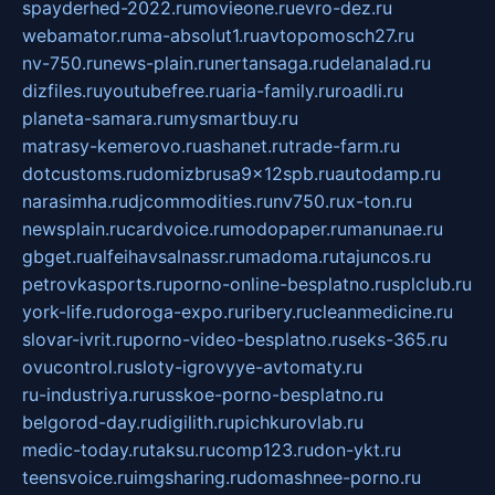
spayderhed-2022.ru
movieone.ru
evro-dez.ru
webamator.ru
ma-absolut1.ru
avtopomosch27.ru
nv-750.ru
news-plain.ru
nertansaga.ru
delanalad.ru
dizfiles.ru
youtubefree.ru
aria-family.ru
roadli.ru
planeta-samara.ru
mysmartbuy.ru
matrasy-kemerovo.ru
ashanet.ru
trade-farm.ru
dotcustoms.ru
domizbrusa9x12spb.ru
autodamp.ru
narasimha.ru
djcommodities.ru
nv750.ru
x-ton.ru
newsplain.ru
cardvoice.ru
modopaper.ru
manunae.ru
gbget.ru
alfeihavsalnassr.ru
madoma.ru
tajuncos.ru
petrovkasports.ru
porno-online-besplatno.ru
splclub.ru
york-life.ru
doroga-expo.ru
ribery.ru
cleanmedicine.ru
slovar-ivrit.ru
porno-video-besplatno.ru
seks-365.ru
ovucontrol.ru
sloty-igrovyye-avtomaty.ru
ru-industriya.ru
russkoe-porno-besplatno.ru
belgorod-day.ru
digilith.ru
pichkurovlab.ru
medic-today.ru
taksu.ru
comp123.ru
don-ykt.ru
teensvoice.ru
imgsharing.ru
domashnee-porno.ru