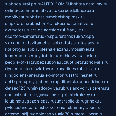
sloboda-ural.pp.ru
AUTO-COM.SU
hohota.net
alimy.ru
online-z.com
aromat-vostoka.ru
otdelkaexp.ru
mobilvest.ru
bbd.net.ru
mebelshop.msk.ru
smp-forum.ru
bastion-td.ru
kosmoscreative.ru
avrmotors.ru
art-galadesign.ru
tiffany-c.ru
ecostep-samara.ru
d-p.spb.ru
галактика73.рф
sko.com.ru
davitamebel-spb.ru
fotsis.ru
tesiaes.ru
kokoroyari.spb.ru
blesna-kazan.ru
mossilver.ru
lenderoq.ru
sergeydobrin.ru
tochkazvuka.msk.ru
people-of-art.ru
bezzubova.ru
clubtibet.ru
orior-aks.ru
dynamoauto.ru
szk-favorit.ru
carlines.ru
flatnsk.ru
kingbolenskaner.ru
alex-motor.ru
astroline.net.ru
act1.spb.ru
polyglot.com.ru
gidlipetsk.ru
ooo-driada.ru
detsad125.ru
mir-zdoroviya.ru
bruslanovo.ru
siterem.ru
council.spb.ru
лодкипатриот.рф
kafekolizey.ru
iclub.net.ru
gazon-easy.ru
sugarepilekb.ru
grinox.ru
pylesostineco.ru
msts-ozarenie.ru
kameryjooan.ru
artemovskij.ru
dopler.spb.ru
aid70.ru
metall-perm.ru