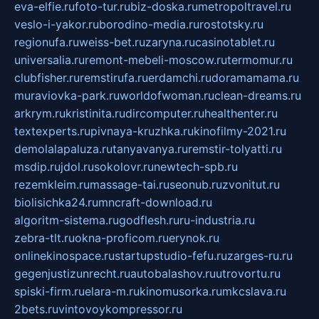
eva-elfie.ru
foto-tur.ru
biz-doska.ru
metropoltravel.ru
veslo-i-yakor.ru
borodino-media.ru
rostotsky.ru
regionufa.ru
weiss-bet.ru
zaryna.ru
casinotablet.ru
universalia.ru
remont-mebeli-moscow.ru
termomur.ru
clubfisher.ru
remstirufa.ru
erdamchi.ru
doramamama.ru
muraviovka-park.ru
worldofwoman.ru
clean-dreams.ru
arkrym.ru
kristinita.ru
dircomputer.ru
healthenter.ru
textexperts.ru
pivnaya-kruzhka.ru
kinofilmy-2021.ru
demolalapaluza.ru
tanyavanya.ru
remstir-tolyatti.ru
msdip.ru
jdol.ru
sokolovr.ru
newtech-spb.ru
rezemkleim.ru
massage-tai.ru
seonub.ru
zvonitut.ru
biolisichka24.ru
mncraft-download.ru
algoritm-sistema.ru
godflesh.ru
ru-industria.ru
zebra-tlt.ru
okna-proficom.ru
erynok.ru
onlinekinospace.ru
startupstudio-fefu.ru
zarges-ru.ru
gegenjustizunrecht.ru
autobalashov.ru
utrovortu.ru
spiski-firm.ru
elara-m.ru
kinomusorka.ru
mkcslava.ru
2bets.ru
vintovoykompressor.ru