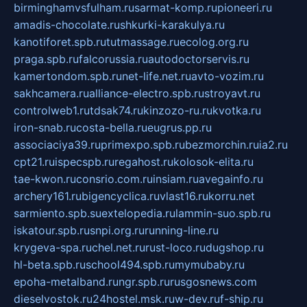
birminghamvsfulham.ru
sarmat-komp.ru
pioneeri.ru
amadis-chocolate.ru
shkurki-karakulya.ru
kanotiforet.spb.ru
tutmassage.ru
ecolog.org.ru
praga.spb.ru
falcorussia.ru
autodoctorservis.ru
kamertondom.spb.ru
net-life.net.ru
avto-vozim.ru
sakhcamera.ru
alliance-electro.spb.ru
stroyavt.ru
controlweb1.ru
tdsak74.ru
kinzozo-ru.ru
kvotka.ru
iron-snab.ru
costa-bella.ru
eugrus.pp.ru
associaciya39.ru
primexpo.spb.ru
bezmorchin.ru
ia2.ru
cpt21.ru
ispecspb.ru
regahost.ru
kolosok-elita.ru
tae-kwon.ru
consrio.com.ru
insiam.ru
avegainfo.ru
archery161.ru
bigencyclica.ru
vlast16.ru
korru.net
sarmiento.spb.su
extelopedia.ru
lammin-suo.spb.ru
iskatour.spb.ru
snpi.org.ru
running-line.ru
krygeva-spa.ru
chel.net.ru
rust-loco.ru
dugshop.ru
hl-beta.spb.ru
school494.spb.ru
mymubaby.ru
epoha-metalband.ru
ngr.spb.ru
rusgosnews.com
dieselvostok.ru
24hostel.msk.ru
w-dev.ru
f-ship.ru