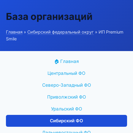
База организаций
Главная
»
Сибирский федеральный округ
» ИП Premium
Smile
🏠 Главная
Центральный ФО
Северо-Западный ФО
Приволжский ФО
Уральский ФО
Сибирский ФО
Дальневосточный ФО