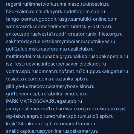
regsmi.ru
filmnetwork.ru
malinasp.ru
kinosvin.ru
h2o-salon.ru
malutkayork.ru
deltaprim.spb.ru
tango-perm.ru
gooddir.ru
sgv.su
multiki-online.com
webkrasotki.com
cherinvest.ru
detskiy-ostrov.ru
ankou.spb.ru
alvesta1.ru
pdf-creator.ru
nix-files.org.ru
sakhatoday.ru
elektrikersymboler.ru
sputnikyes.ru
golf2club.msk.ru
aeforums.ru
zallclub.ru
multimodal.msk.ru
habaigry.ru
haikko.ru
sobakopedia.ru
isz-fest.ru
ewnc.info
screensaver-clock.net.ru
volnav.spb.ru
comnat.ru
npf.net.ru
7bit.pp.ru
kalugatur.ru
tesiaes.ru
card.com.ru
kazanka.spb.ru
gildiya-kuznecov.ru
kameryboavision.ru
griffoncom.spb.ru
fabrika-emotsiy.ru
PARK-MATROSOVA.RU
agat.spb.ru
avtoyurist-moskva1.ru
hardware.org.ru
схема-авто.рф
dg-lab.ru
angrup.ru
recruiter.spb.ru
music8.spb.ru
krsk124.ru
kubok.spb.ru
romanofforex.ru
analitikaplus.ru
spyonline.ru
zosikamery.ru