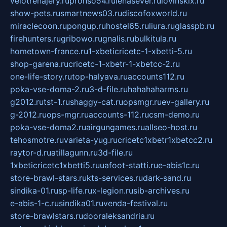
velotrenajery.ru
pronso54.ru
lenasever.ru
lovinskix.ru
show-pets.ru
smartnews03.ru
discofoxworld.ru
miraclecoon.ru
pongup.ru
hostel65.ru
liura.ru
glasspb.ru
firehunters.ru
gribowo.ru
gnalis.ru
bulkitula.ru
hometown-france.ru
1-xbeticricetc-1-xbetti-5.ru
shop-garena.ru
cricetc-1-xbetr-1-xbetcc-2.ru
one-life-story.ru
top-halyava.ru
accounts112.ru
poka-vse-doma-2.ru
3-d-file.ru
hahahaharms.ru
g2012.ru
tst-1.ru
shaggy-cat.ru
opsmgr.ru
ev-gallery.ru
g-2012.ru
ops-mgr.ru
accounts-112.ru
csm-demo.ru
poka-vse-doma2.ru
airgungames.ru
allseo-host.ru
tehosmotre.ru
varieta-yug.ru
cricetc1xbetr1xbetcc2.ru
raytor-d.ru
atillagunn.ru
3d-file.ru
1xbeticricetc1xbetti5.ru
uafoot-statti.ru
e-abis1c.ru
store-brawl-stars.ru
kts-services.ru
dark-sand.ru
sindika-01.ru
sp-life.ru
x-legion.ru
sib-archives.ru
e-abis-1-c.ru
sindika01.ru
venda-festival.ru
store-brawlstars.ru
dooraleksandria.ru