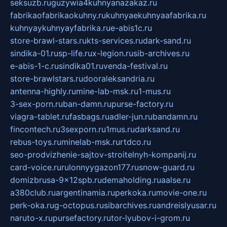
seksuzb.ru
guzywia4kuhnyanazakaz.ru
fabrikaofabrikaokuhny.ru
kuhnyaekuhnyaafabrika.ru
kuhnyaykuhnyayfabrika.ru
e-abis1c.ru
store-brawl-stars.ru
kts-services.ru
dark-sand.ru
sindika-01.ru
sp-life.ru
x-legion.ru
sib-archives.ru
e-abis-1-c.ru
sindika01.ru
venda-festival.ru
store-brawlstars.ru
dooraleksandria.ru
antenna-highly.ru
mine-lab-msk.ru
1-mus.ru
3-sex-porn.ru
ban-damn.ru
purse-factory.ru
viagra-tablet.ru
fasbags.ru
adler-jun.ru
bandamn.ru
fincontech.ru
3sexporn.ru
1mus.ru
darksand.ru
rebus-toys.ru
minelab-msk.ru
rtdco.ru
seo-prodvizhenie-sajtov-stroitelnyh-kompanij.ru
card-voice.ru
rulonnyygazon177.ru
snow-guard.ru
domizbrusa-9x12spb.ru
demaholding.ru
aalse.ru
a380club.ru
argentinamia.ru
perkoka.ru
movie-one.ru
perk-oka.ru
g-octopus.ru
sibarchives.ru
andreislyusar.ru
naruto-x.ru
pursefactory.ru
tor-lyubov-i-grom.ru