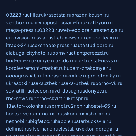
03223.ru
ufille.ru
krasotata.ru
prazdnikdushi.ru
veetbox.ru
cinemapost.ru
ciam-fr.ru
kraft-you.ru
mega-press.ru
03223.ru
web-explore.ru
rastenuya.ru
eurovision-russia.ru
strah-news.ru
freeride-team.ru
itrack-24.ru
sexshopexpress.ru
autostudiopro.ru
alabuga-cityhotel.ru
pornv.ru
atlantpereezd.ru
bud-em-znakomye.ru
a-cdc.ru
elektrostal-news.ru
korolevremont-market.ru
budem-znakomye.ru
oooagrosnab.ru
fpodaso.ru
emfire.ru
pro-otdelky.ru
ukrasotki.ru
seksuzbek.ru
seks-uzbek.ru
porno-vk.ru
sovratili.ru
olecoon.ru
vd-dosug.ru
adonyev.ru
rbc-news.ru
porno-skvirt.ru
krospr.ru
13autor-kolonka.ru
sormol.ru
2rich.ru
hostel-65.ru
hostserve.ru
porno-na-russkom.ru
mishinlab.ru
neznobi.ru
bigfatcc.ru
habble.ru
starbucksvia.ru
delfinet.ru
silvernano.ru
elestal.ru
vektor-doroga.ru