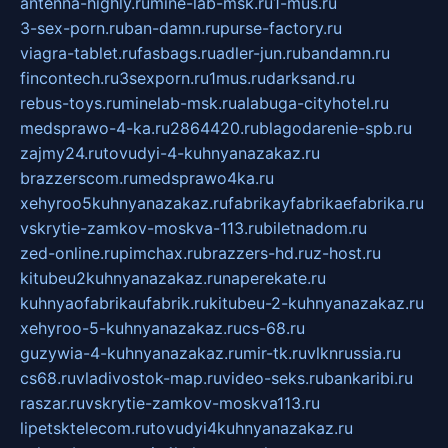
antenna-highly.ru
mine-lab-msk.ru
1-mus.ru
3-sex-porn.ru
ban-damn.ru
purse-factory.ru
viagra-tablet.ru
fasbags.ru
adler-jun.ru
bandamn.ru
fincontech.ru
3sexporn.ru
1mus.ru
darksand.ru
rebus-toys.ru
minelab-msk.ru
alabuga-cityhotel.ru
medsprawo-4-ka.ru
2864420.ru
blagodarenie-spb.ru
zajmy24.ru
tovudyi-4-kuhnyanazakaz.ru
brazzerscom.ru
medsprawo4ka.ru
xehyroo5kuhnyanazakaz.ru
fabrikayfabrikaefabrika.ru
vskrytie-zamkov-moskva-113.ru
biletnadom.ru
zed-online.ru
pimchax.ru
brazzers-hd.ru
z-host.ru
kitubeu2kuhnyanazakaz.ru
naperekate.ru
kuhnyaofabrikaufabrik.ru
kitubeu-2-kuhnyanazakaz.ru
xehyroo-5-kuhnyanazakaz.ru
cs-68.ru
guzywia-4-kuhnyanazakaz.ru
mir-tk.ru
vlknrussia.ru
cs68.ru
vladivostok-map.ru
video-seks.ru
bankaribi.ru
raszar.ru
vskrytie-zamkov-moskva113.ru
lipetsktelecom.ru
tovudyi4kuhnyanazakaz.ru