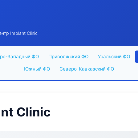
тр Implant Clinic
ро-Западный ФО
Приволжский ФО
Уральский ФО
Южный ФО
Северо-Кавказский ФО
t Clinic