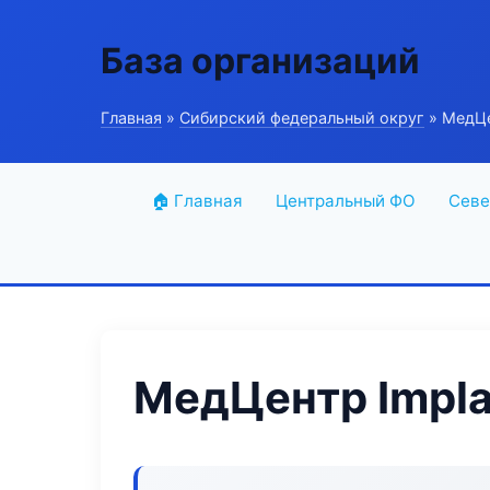
База организаций
Главная
»
Сибирский федеральный округ
» МедЦен
🏠 Главная
Центральный ФО
Севе
МедЦентр Implan