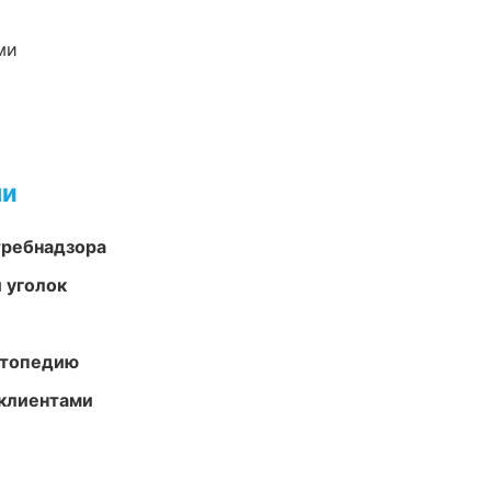
ми
ми
требнадзора
 уголок
ортопедию
 клиентами