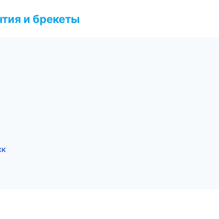
тия и брекеты
ск