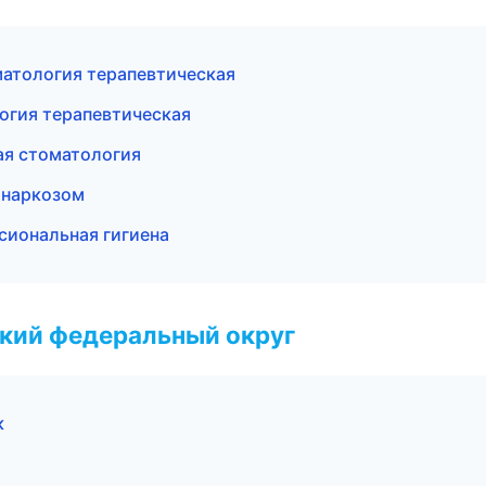
матология терапевтическая
логия терапевтическая
ая стоматология
 наркозом
сиональная гигиена
ский федеральный округ
к