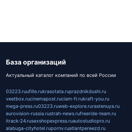
База организаций
Актуальный каталог компаний по всей России
03223.ru
ufille.ru
krasotata.ru
prazdnikdushi.ru
veetbox.ru
cinemapost.ru
ciam-fr.ru
kraft-you.ru
mega-press.ru
03223.ru
web-explore.ru
rastenuya.ru
eurovision-russia.ru
strah-news.ru
freeride-team.ru
itrack-24.ru
sexshopexpress.ru
autostudiopro.ru
alabuga-cityhotel.ru
pornv.ru
atlantpereezd.ru