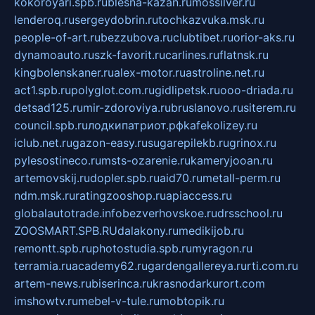
kokoroyari.spb.ru
blesna-kazan.ru
mossilver.ru
lenderoq.ru
sergeydobrin.ru
tochkazvuka.msk.ru
people-of-art.ru
bezzubova.ru
clubtibet.ru
orior-aks.ru
dynamoauto.ru
szk-favorit.ru
carlines.ru
flatnsk.ru
kingbolenskaner.ru
alex-motor.ru
astroline.net.ru
act1.spb.ru
polyglot.com.ru
gidlipetsk.ru
ooo-driada.ru
detsad125.ru
mir-zdoroviya.ru
bruslanovo.ru
siterem.ru
council.spb.ru
лодкипатриот.рф
kafekolizey.ru
iclub.net.ru
gazon-easy.ru
sugarepilekb.ru
grinox.ru
pylesostineco.ru
msts-ozarenie.ru
kameryjooan.ru
artemovskij.ru
dopler.spb.ru
aid70.ru
metall-perm.ru
ndm.msk.ru
ratingzooshop.ru
apiaccess.ru
globalautotrade.info
bezverhovskoe.ru
drsschool.ru
ZOOSMART.SPB.RU
dalakony.ru
medikijob.ru
remontt.spb.ru
photostudia.spb.ru
myragon.ru
terramia.ru
academy62.ru
gardengallereya.ru
rti.com.ru
artem-news.ru
biserinca.ru
krasnodarkurort.com
imshowtv.ru
mebel-v-tule.ru
mobtopik.ru