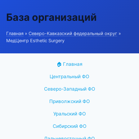
База организаций
Главная
»
Северо-Кавказский федеральный округ
»
МедЦентр Esthetic Surgery
🏠 Главная
Центральный ФО
Северо-Западный ФО
Приволжский ФО
Уральский ФО
Сибирский ФО
Дальневосточный ФО