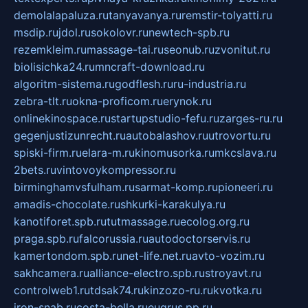
demolalapaluza.ru
tanyavanya.ru
remstir-tolyatti.ru
msdip.ru
jdol.ru
sokolovr.ru
newtech-spb.ru
rezemkleim.ru
massage-tai.ru
seonub.ru
zvonitut.ru
biolisichka24.ru
mncraft-download.ru
algoritm-sistema.ru
godflesh.ru
ru-industria.ru
zebra-tlt.ru
okna-proficom.ru
erynok.ru
onlinekinospace.ru
startupstudio-fefu.ru
zarges-ru.ru
gegenjustizunrecht.ru
autobalashov.ru
utrovortu.ru
spiski-firm.ru
elara-m.ru
kinomusorka.ru
mkcslava.ru
2bets.ru
vintovoykompressor.ru
birminghamvsfulham.ru
sarmat-komp.ru
pioneeri.ru
amadis-chocolate.ru
shkurki-karakulya.ru
kanotiforet.spb.ru
tutmassage.ru
ecolog.org.ru
praga.spb.ru
falcorussia.ru
autodoctorservis.ru
kamertondom.spb.ru
net-life.net.ru
avto-vozim.ru
sakhcamera.ru
alliance-electro.spb.ru
stroyavt.ru
controlweb1.ru
tdsak74.ru
kinzozo-ru.ru
kvotka.ru
iron-snab.ru
costa-bella.ru
eugrus.pp.ru