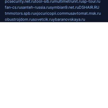
pcsecurity.net.ru
tool-sib.ru
multimetrunit.ru
sp-tour.ru
fan-cs.ru
santeh-russia.ru
symbian9.net.ru
DSHAIR.RU
tmmotors.spb.ru
xjocuricopii.com
musavtomat.msk.ru
obustrojdom.ru
sovetcik.ru
ybaranovskaya.ru
ppknews.ru
cult-alshei.ru
JAPANRUSSIA.RU
proekciyamebel.ru
imper-finans.ru
rim.org.ru
glamourai.ru
brassminus.ru
zabor-pro.ru
ftn.pp.ru
dorogoe58.ru
laimengpacker.ru
kuzova-zapchasti.ru
sageerp.ru
taxodrom.ru
dsrazvitie.ru
hardcity.net.ru
ratinghomegames.ru
topservice25.ru
gubernyan.ru
gtglasslined.ru
ii4.ru
tssport.spb.ru
andorra24.com
blackwallstreet.ru
oboimos.ru
optim-doors.com.ru
ikuch.ru
nycr.org.ru
npa21.ru
vremya-ch.spb.ru
desert000.ru
ivtorgi.ru
ifiori.ru
catalog-statei.ru
dcv.org.ru
spetsmaster174.ru
ipkameryhiseeu.ru
dum26.ru
ruspol.spb.ru
fr-opendp.ru
kam-solnyshko.ru
cheyenne-arapaho.ru
sevzapmetal.spb.ru
ted-lapidus.spb.ru
parasite-eliminator.ru