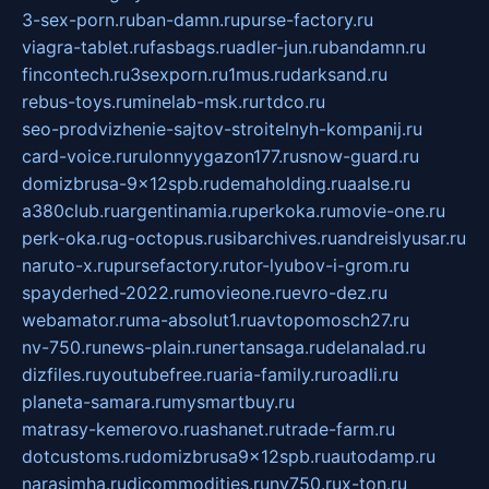
3-sex-porn.ru
ban-damn.ru
purse-factory.ru
viagra-tablet.ru
fasbags.ru
adler-jun.ru
bandamn.ru
fincontech.ru
3sexporn.ru
1mus.ru
darksand.ru
rebus-toys.ru
minelab-msk.ru
rtdco.ru
seo-prodvizhenie-sajtov-stroitelnyh-kompanij.ru
card-voice.ru
rulonnyygazon177.ru
snow-guard.ru
domizbrusa-9x12spb.ru
demaholding.ru
aalse.ru
a380club.ru
argentinamia.ru
perkoka.ru
movie-one.ru
perk-oka.ru
g-octopus.ru
sibarchives.ru
andreislyusar.ru
naruto-x.ru
pursefactory.ru
tor-lyubov-i-grom.ru
spayderhed-2022.ru
movieone.ru
evro-dez.ru
webamator.ru
ma-absolut1.ru
avtopomosch27.ru
nv-750.ru
news-plain.ru
nertansaga.ru
delanalad.ru
dizfiles.ru
youtubefree.ru
aria-family.ru
roadli.ru
planeta-samara.ru
mysmartbuy.ru
matrasy-kemerovo.ru
ashanet.ru
trade-farm.ru
dotcustoms.ru
domizbrusa9x12spb.ru
autodamp.ru
narasimha.ru
djcommodities.ru
nv750.ru
x-ton.ru