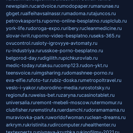
newsplain.ru
cardvoice.ru
modopaper.ru
manunae.ru
gbget.ru
alfeihavsalnassr.ru
madoma.ru
tajuncos.ru
petrovkasports.ru
porno-online-besplatno.ru
splclub.ru
york-life.ru
doroga-expo.ru
ribery.ru
cleanmedicine.ru
slovar-ivrit.ru
porno-video-besplatno.ru
seks-365.ru
ovucontrol.ru
sloty-igrovyye-avtomaty.ru
ru-industriya.ru
russkoe-porno-besplatno.ru
belgorod-day.ru
digilith.ru
pichkurovlab.ru
medic-today.ru
taksu.ru
comp123.ru
don-ykt.ru
teensvoice.ru
imgsharing.ru
domashnee-porno.ru
eva-elfie.ru
foto-tur.ru
biz-doska.ru
metropoltravel.ru
veslo-i-yakor.ru
borodino-media.ru
rostotsky.ru
regionufa.ru
weiss-bet.ru
zaryna.ru
casinotablet.ru
universalia.ru
remont-mebeli-moscow.ru
termomur.ru
clubfisher.ru
remstirufa.ru
erdamchi.ru
doramamama.ru
muraviovka-park.ru
worldofwoman.ru
clean-dreams.ru
arkrym.ru
kristinita.ru
dircomputer.ru
healthenter.ru
textexperts.ru
pivnaya-kruzhka.ru
kinofilmy-2021.ru