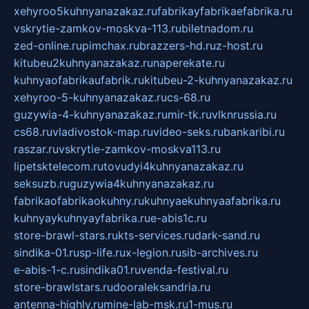
xehyroo5kuhnyanazakaz.ru
fabrikayfabrikaefabrika.ru
vskrytie-zamkov-moskva-113.ru
biletnadom.ru
zed-online.ru
pimchax.ru
brazzers-hd.ru
z-host.ru
kitubeu2kuhnyanazakaz.ru
naperekate.ru
kuhnyaofabrikaufabrik.ru
kitubeu-2-kuhnyanazakaz.ru
xehyroo-5-kuhnyanazakaz.ru
cs-68.ru
guzywia-4-kuhnyanazakaz.ru
mir-tk.ru
vlknrussia.ru
cs68.ru
vladivostok-map.ru
video-seks.ru
bankaribi.ru
raszar.ru
vskrytie-zamkov-moskva113.ru
lipetsktelecom.ru
tovudyi4kuhnyanazakaz.ru
seksuzb.ru
guzywia4kuhnyanazakaz.ru
fabrikaofabrikaokuhny.ru
kuhnyaekuhnyaafabrika.ru
kuhnyaykuhnyayfabrika.ru
e-abis1c.ru
store-brawl-stars.ru
kts-services.ru
dark-sand.ru
sindika-01.ru
sp-life.ru
x-legion.ru
sib-archives.ru
e-abis-1-c.ru
sindika01.ru
venda-festival.ru
store-brawlstars.ru
dooraleksandria.ru
antenna-highly.ru
mine-lab-msk.ru
1-mus.ru