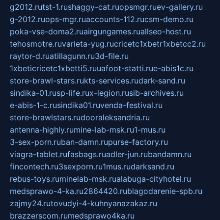
g2012.ru
tst-1.ru
shaggy-cat.ru
opsmgr.ru
ev-gallery.ru
g-2012.ru
ops-mgr.ru
accounts-112.ru
csm-demo.ru
poka-vse-doma2.ru
airgungames.ru
allseo-host.ru
tehosmotre.ru
varieta-yug.ru
cricetc1xbetr1xbetcc2.ru
raytor-d.ru
atillagunn.ru
3d-file.ru
1xbeticricetc1xbetti5.ru
uafoot-statti.ru
e-abis1c.ru
store-brawl-stars.ru
kts-services.ru
dark-sand.ru
sindika-01.ru
sp-life.ru
x-legion.ru
sib-archives.ru
e-abis-1-c.ru
sindika01.ru
venda-festival.ru
store-brawlstars.ru
dooraleksandria.ru
antenna-highly.ru
mine-lab-msk.ru
1-mus.ru
3-sex-porn.ru
ban-damn.ru
purse-factory.ru
viagra-tablet.ru
fasbags.ru
adler-jun.ru
bandamn.ru
fincontech.ru
3sexporn.ru
1mus.ru
darksand.ru
rebus-toys.ru
minelab-msk.ru
alabuga-cityhotel.ru
medsprawo-4-ka.ru
2864420.ru
blagodarenie-spb.ru
zajmy24.ru
tovudyi-4-kuhnyanazakaz.ru
brazzerscom.ru
medsprawo4ka.ru