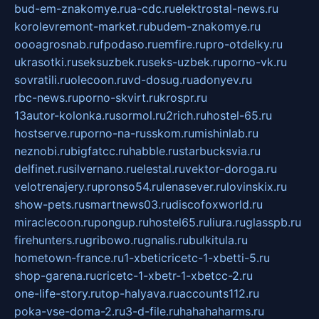
bud-em-znakomye.ru
a-cdc.ru
elektrostal-news.ru
korolevremont-market.ru
budem-znakomye.ru
oooagrosnab.ru
fpodaso.ru
emfire.ru
pro-otdelky.ru
ukrasotki.ru
seksuzbek.ru
seks-uzbek.ru
porno-vk.ru
sovratili.ru
olecoon.ru
vd-dosug.ru
adonyev.ru
rbc-news.ru
porno-skvirt.ru
krospr.ru
13autor-kolonka.ru
sormol.ru
2rich.ru
hostel-65.ru
hostserve.ru
porno-na-russkom.ru
mishinlab.ru
neznobi.ru
bigfatcc.ru
habble.ru
starbucksvia.ru
delfinet.ru
silvernano.ru
elestal.ru
vektor-doroga.ru
velotrenajery.ru
pronso54.ru
lenasever.ru
lovinskix.ru
show-pets.ru
smartnews03.ru
discofoxworld.ru
miraclecoon.ru
pongup.ru
hostel65.ru
liura.ru
glasspb.ru
firehunters.ru
gribowo.ru
gnalis.ru
bulkitula.ru
hometown-france.ru
1-xbeticricetc-1-xbetti-5.ru
shop-garena.ru
cricetc-1-xbetr-1-xbetcc-2.ru
one-life-story.ru
top-halyava.ru
accounts112.ru
poka-vse-doma-2.ru
3-d-file.ru
hahahaharms.ru