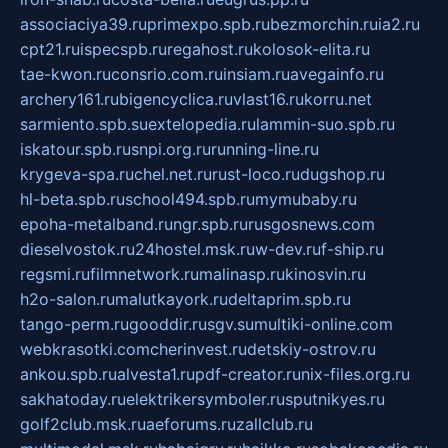
associaciya39.ru
primexpo.spb.ru
bezmorchin.ru
ia2.ru
cpt21.ru
ispecspb.ru
regahost.ru
kolosok-elita.ru
tae-kwon.ru
consrio.com.ru
insiam.ru
avegainfo.ru
archery161.ru
bigencyclica.ru
vlast16.ru
korru.net
sarmiento.spb.su
extelopedia.ru
lammin-suo.spb.ru
iskatour.spb.ru
snpi.org.ru
running-line.ru
krygeva-spa.ru
chel.net.ru
rust-loco.ru
dugshop.ru
hl-beta.spb.ru
school494.spb.ru
mymubaby.ru
epoha-metalband.ru
ngr.spb.ru
rusgosnews.com
dieselvostok.ru
24hostel.msk.ru
w-dev.ru
f-ship.ru
regsmi.ru
filmnetwork.ru
malinasp.ru
kinosvin.ru
h2o-salon.ru
malutkayork.ru
deltaprim.spb.ru
tango-perm.ru
gooddir.ru
sgv.su
multiki-online.com
webkrasotki.com
cherinvest.ru
detskiy-ostrov.ru
ankou.spb.ru
alvesta1.ru
pdf-creator.ru
nix-files.org.ru
sakhatoday.ru
elektrikersymboler.ru
sputnikyes.ru
golf2club.msk.ru
aeforums.ru
zallclub.ru