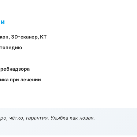
ми
оп, 3D-сканер, КТ
ортопедию
требнадзора
тика при лечении
о, чётко, гарантия. Улыбка как новая.