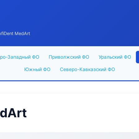
fiDent MedArt
ро-Западный ФО
Приволжский ФО
Уральский ФО
Южный ФО
Северо-Кавказский ФО
edArt