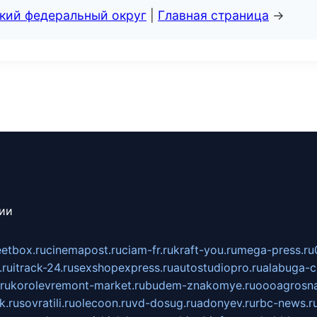
ский федеральный округ
|
Главная страница
→
сии
eetbox.ru
cinemapost.ru
ciam-fr.ru
kraft-you.ru
mega-press.ru
.ru
itrack-24.ru
sexshopexpress.ru
autostudiopro.ru
alabuga-ci
ru
korolevremont-market.ru
budem-znakomye.ru
oooagrosna
k.ru
sovratili.ru
olecoon.ru
vd-dosug.ru
adonyev.ru
rbc-news.r