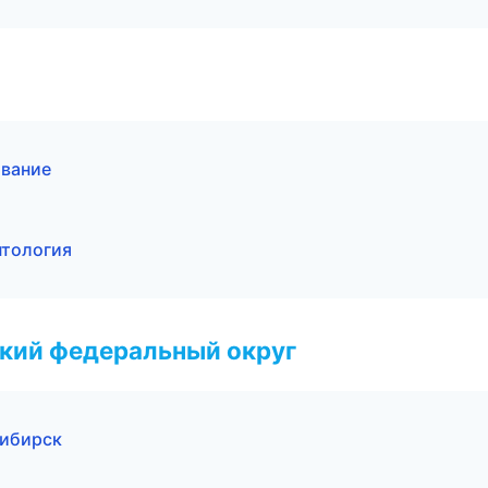
ование
нтология
ский федеральный округ
сибирск