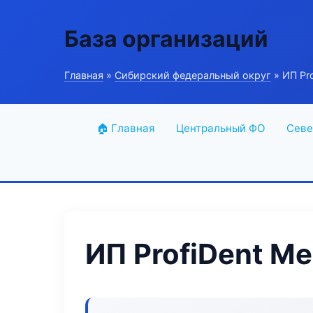
База организаций
Главная
»
Сибирский федеральный округ
» ИП Pro
🏠 Главная
Центральный ФО
Севе
ИП ProfiDent M