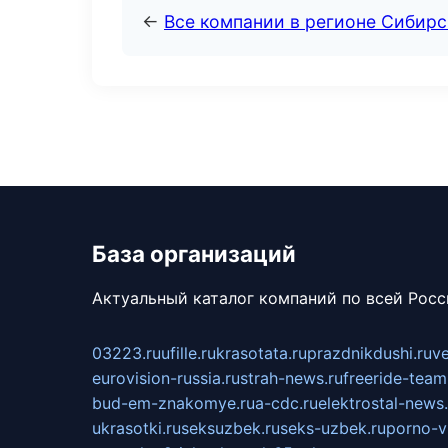
←
Все компании в регионе Сибир
База организаций
Актуальный каталог компаний по всей Рос
03223.ru
ufille.ru
krasotata.ru
prazdnikdushi.ru
v
eurovision-russia.ru
strah-news.ru
freeride-team
bud-em-znakomye.ru
a-cdc.ru
elektrostal-news.
ukrasotki.ru
seksuzbek.ru
seks-uzbek.ru
porno-v