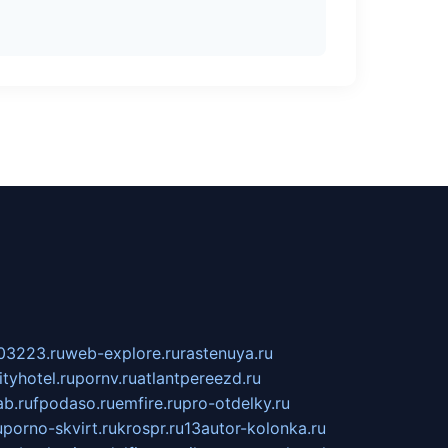
03223.ru
web-explore.ru
rastenuya.ru
tyhotel.ru
pornv.ru
atlantpereezd.ru
b.ru
fpodaso.ru
emfire.ru
pro-otdelky.ru
u
porno-skvirt.ru
krospr.ru
13autor-kolonka.ru