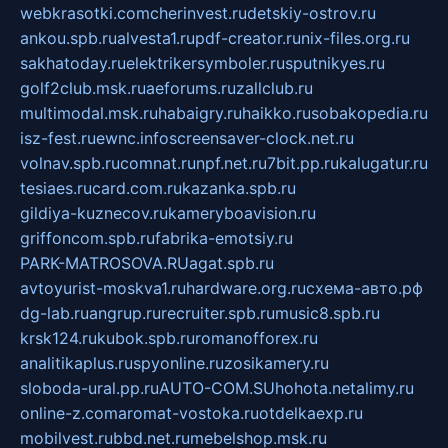
webkrasotki.com
cherinvest.ru
detskiy-ostrov.ru
ankou.spb.ru
alvesta1.ru
pdf-creator.ru
nix-files.org.ru
sakhatoday.ru
elektrikersymboler.ru
sputnikyes.ru
golf2club.msk.ru
aeforums.ru
zallclub.ru
multimodal.msk.ru
habaigry.ru
haikko.ru
sobakopedia.ru
isz-fest.ru
ewnc.info
screensaver-clock.net.ru
volnav.spb.ru
comnat.ru
npf.net.ru
7bit.pp.ru
kalugatur.ru
tesiaes.ru
card.com.ru
kazanka.spb.ru
gildiya-kuznecov.ru
kameryboavision.ru
griffoncom.spb.ru
fabrika-emotsiy.ru
PARK-MATROSOVA.RU
agat.spb.ru
avtoyurist-moskva1.ru
hardware.org.ru
схема-авто.рф
dg-lab.ru
angrup.ru
recruiter.spb.ru
music8.spb.ru
krsk124.ru
kubok.spb.ru
romanofforex.ru
analitikaplus.ru
spyonline.ru
zosikamery.ru
sloboda-ural.pp.ru
AUTO-COM.SU
hohota.net
alimy.ru
online-z.com
aromat-vostoka.ru
otdelkaexp.ru
mobilvest.ru
bbd.net.ru
mebelshop.msk.ru