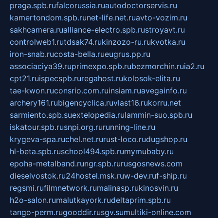
praga.spb.ru
falcorussia.ru
autodoctorservis.ru
kamertondom.spb.ru
net-life.net.ru
avto-vozim.ru
sakhcamera.ru
alliance-electro.spb.ru
stroyavt.ru
controlweb1.ru
tdsak74.ru
kinzozo-ru.ru
kvotka.ru
iron-snab.ru
costa-bella.ru
eugrus.pp.ru
associaciya39.ru
primexpo.spb.ru
bezmorchin.ru
ia2.ru
cpt21.ru
ispecspb.ru
regahost.ru
kolosok-elita.ru
tae-kwon.ru
consrio.com.ru
insiam.ru
avegainfo.ru
archery161.ru
bigencyclica.ru
vlast16.ru
korru.net
sarmiento.spb.su
extelopedia.ru
lammin-suo.spb.ru
iskatour.spb.ru
snpi.org.ru
running-line.ru
krygeva-spa.ru
chel.net.ru
rust-loco.ru
dugshop.ru
hl-beta.spb.ru
school494.spb.ru
mymubaby.ru
epoha-metalband.ru
ngr.spb.ru
rusgosnews.com
dieselvostok.ru
24hostel.msk.ru
w-dev.ru
f-ship.ru
regsmi.ru
filmnetwork.ru
malinasp.ru
kinosvin.ru
h2o-salon.ru
malutkayork.ru
deltaprim.spb.ru
tango-perm.ru
gooddir.ru
sgv.su
multiki-online.com