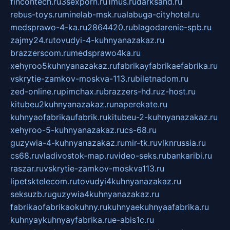
fincontech.ru
3sexporn.ru
1mus.ru
darksand.ru
rebus-toys.ru
minelab-msk.ru
alabuga-cityhotel.ru
medsprawo-4-ka.ru
2864420.ru
blagodarenie-spb.ru
zajmy24.ru
tovudyi-4-kuhnyanazakaz.ru
brazzerscom.ru
medsprawo4ka.ru
xehyroo5kuhnyanazakaz.ru
fabrikayfabrikaefabrika.ru
vskrytie-zamkov-moskva-113.ru
biletnadom.ru
zed-online.ru
pimchax.ru
brazzers-hd.ru
z-host.ru
kitubeu2kuhnyanazakaz.ru
naperekate.ru
kuhnyaofabrikaufabrik.ru
kitubeu-2-kuhnyanazakaz.ru
xehyroo-5-kuhnyanazakaz.ru
cs-68.ru
guzywia-4-kuhnyanazakaz.ru
mir-tk.ru
vlknrussia.ru
cs68.ru
vladivostok-map.ru
video-seks.ru
bankaribi.ru
raszar.ru
vskrytie-zamkov-moskva113.ru
lipetsktelecom.ru
tovudyi4kuhnyanazakaz.ru
seksuzb.ru
guzywia4kuhnyanazakaz.ru
fabrikaofabrikaokuhny.ru
kuhnyaekuhnyaafabrika.ru
kuhnyaykuhnyayfabrika.ru
e-abis1c.ru