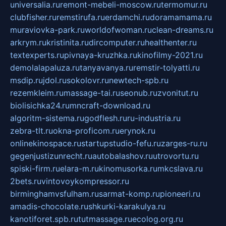
universalia.ru
remont-mebeli-moscow.ru
termomur.ru
clubfisher.ru
remstirufa.ru
erdamchi.ru
doramamama.ru
muraviovka-park.ru
worldofwoman.ru
clean-dreams.ru
arkrym.ru
kristinita.ru
dircomputer.ru
healthenter.ru
textexperts.ru
pivnaya-kruzhka.ru
kinofilmy-2021.ru
demolalapaluza.ru
tanyavanya.ru
remstir-tolyatti.ru
msdip.ru
jdol.ru
sokolovr.ru
newtech-spb.ru
rezemkleim.ru
massage-tai.ru
seonub.ru
zvonitut.ru
biolisichka24.ru
mncraft-download.ru
algoritm-sistema.ru
godflesh.ru
ru-industria.ru
zebra-tlt.ru
okna-proficom.ru
erynok.ru
onlinekinospace.ru
startupstudio-fefu.ru
zarges-ru.ru
gegenjustizunrecht.ru
autobalashov.ru
utrovortu.ru
spiski-firm.ru
elara-m.ru
kinomusorka.ru
mkcslava.ru
2bets.ru
vintovoykompressor.ru
birminghamvsfulham.ru
sarmat-komp.ru
pioneeri.ru
amadis-chocolate.ru
shkurki-karakulya.ru
kanotiforet.spb.ru
tutmassage.ru
ecolog.org.ru