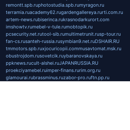
remontt.spb.ru
photostudia.spb.ru
myragon.ru
terramia.ru
academy62.ru
gardengallereya.ru
rti.com.ru
artem-news.ru
biserinca.ru
krasnodarkurort.com
imshowtv.ru
mebel-v-tule.ru
mobtopik.ru
pcsecurity.net.ru
tool-sib.ru
multimetrunit.ru
sp-tour.ru
fan-cs.ru
santeh-russia.ru
symbian9.net.ru
DSHAIR.RU
tmmotors.spb.ru
xjocuricopii.com
musavtomat.msk.ru
obustrojdom.ru
sovetcik.ru
ybaranovskaya.ru
ppknews.ru
cult-alshei.ru
JAPANRUSSIA.RU
proekciyamebel.ru
imper-finans.ru
rim.org.ru
glamourai.ru
brassminus.ru
zabor-pro.ru
ftn.pp.ru
dorogoe58.ru
laimengpacker.ru
kuzova-zapchasti.ru
sageerp.ru
taxodrom.ru
dsrazvitie.ru
hardcity.net.ru
ratinghomegames.ru
topservice25.ru
gubernyan.ru
gtglasslined.ru
ii4.ru
tssport.spb.ru
andorra24.com
blackwallstreet.ru
oboimos.ru
optim-doors.com.ru
ikuch.ru
nycr.org.ru
npa21.ru
vremya-ch.spb.ru
desert000.ru
ivtorgi.ru
ifiori.ru
catalog-statei.ru