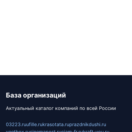
База организаций
Актуальный каталог компаний по всей России
03223.ru
ufille.ru
krasotata.ru
prazdnikdushi.ru
veetbox.ru
cinemapost.ru
ciam-fr.ru
kraft-you.ru