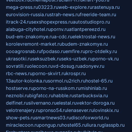
mega-press.ru
03223.ru
web-explore.ru
rastenuya.ru
eurovision-russia.ru
strah-news.ru
freeride-team.ru
itrack-24.ru
sexshopexpress.ru
autostudiopro.ru
alabuga-cityhotel.ru
pornv.ru
atlantpereezd.ru
bud-em-znakomye.ru
a-cdc.ru
elektrostal-news.ru
korolevremont-market.ru
budem-znakomye.ru
oooagrosnab.ru
fpodaso.ru
emfire.ru
pro-otdelky.ru
ukrasotki.ru
seksuzbek.ru
seks-uzbek.ru
porno-vk.ru
sovratili.ru
olecoon.ru
vd-dosug.ru
adonyev.ru
rbc-news.ru
porno-skvirt.ru
krospr.ru
13autor-kolonka.ru
sormol.ru
2rich.ru
hostel-65.ru
hostserve.ru
porno-na-russkom.ru
mishinlab.ru
neznobi.ru
bigfatcc.ru
habble.ru
starbucksvia.ru
delfinet.ru
silvernano.ru
elestal.ru
vektor-doroga.ru
velotrenajery.ru
pronso54.ru
lenasever.ru
lovinskix.ru
show-pets.ru
smartnews03.ru
discofoxworld.ru
miraclecoon.ru
pongup.ru
hostel65.ru
liura.ru
glasspb.ru