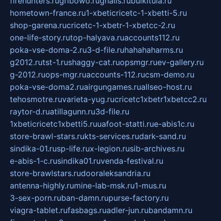
firehunters.ru
gribowo.ru
gnalis.ru
bulkitula.ru
hometown-france.ru
1-xbeticricetc-1-xbetti-5.ru
shop-garena.ru
cricetc-1-xbetr-1-xbetcc-2.ru
one-life-story.ru
top-halyava.ru
accounts112.ru
poka-vse-doma-2.ru
3-d-file.ru
hahahaharms.ru
g2012.ru
tst-1.ru
shaggy-cat.ru
opsmgr.ru
ev-gallery.ru
g-2012.ru
ops-mgr.ru
accounts-112.ru
csm-demo.ru
poka-vse-doma2.ru
airgungames.ru
allseo-host.ru
tehosmotre.ru
varieta-yug.ru
cricetc1xbetr1xbetcc2.ru
raytor-d.ru
atillagunn.ru
3d-file.ru
1xbeticricetc1xbetti5.ru
uafoot-statti.ru
e-abis1c.ru
store-brawl-stars.ru
kts-services.ru
dark-sand.ru
sindika-01.ru
sp-life.ru
x-legion.ru
sib-archives.ru
e-abis-1-c.ru
sindika01.ru
venda-festival.ru
store-brawlstars.ru
dooraleksandria.ru
antenna-highly.ru
mine-lab-msk.ru
1-mus.ru
3-sex-porn.ru
ban-damn.ru
purse-factory.ru
viagra-tablet.ru
fasbags.ru
adler-jun.ru
bandamn.ru