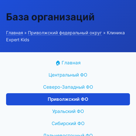
База организаций
Главная
»
Приволжский федеральный округ
» Клиника
Expert Kids
🏠 Главная
Центральный ФО
Северо-Западный ФО
Приволжский ФО
Уральский ФО
Сибирский ФО
Дальневосточный ФО