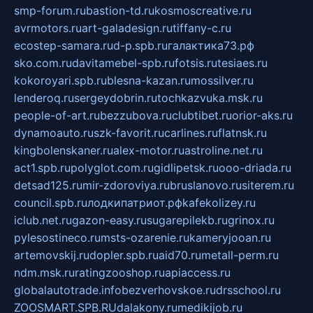
smp-forum.ru
bastion-td.ru
kosmoscreative.ru
avrmotors.ru
art-galadesign.ru
tiffany-c.ru
ecostep-samara.ru
d-p.spb.ru
галактика73.рф
sko.com.ru
davitamebel-spb.ru
fotsis.ru
tesiaes.ru
kokoroyari.spb.ru
blesna-kazan.ru
mossilver.ru
lenderoq.ru
sergeydobrin.ru
tochkazvuka.msk.ru
people-of-art.ru
bezzubova.ru
clubtibet.ru
orior-aks.ru
dynamoauto.ru
szk-favorit.ru
carlines.ru
flatnsk.ru
kingbolenskaner.ru
alex-motor.ru
astroline.net.ru
act1.spb.ru
polyglot.com.ru
gidlipetsk.ru
ooo-driada.ru
detsad125.ru
mir-zdoroviya.ru
bruslanovo.ru
siterem.ru
council.spb.ru
лодкипатриот.рф
kafekolizey.ru
iclub.net.ru
gazon-easy.ru
sugarepilekb.ru
grinox.ru
pylesostineco.ru
msts-ozarenie.ru
kameryjooan.ru
artemovskij.ru
dopler.spb.ru
aid70.ru
metall-perm.ru
ndm.msk.ru
ratingzooshop.ru
apiaccess.ru
globalautotrade.info
bezverhovskoe.ru
drsschool.ru
ZOOSMART.SPB.RU
dalakony.ru
medikijob.ru