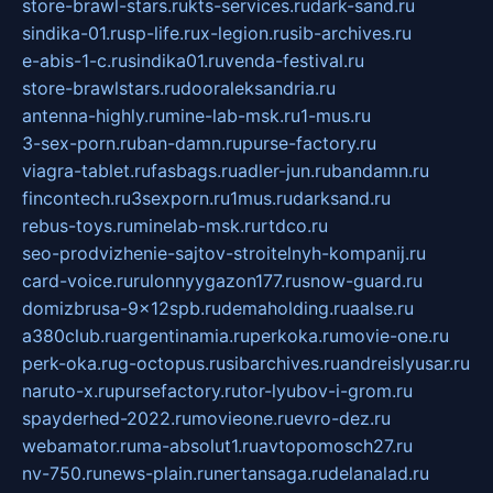
store-brawl-stars.ru
kts-services.ru
dark-sand.ru
sindika-01.ru
sp-life.ru
x-legion.ru
sib-archives.ru
e-abis-1-c.ru
sindika01.ru
venda-festival.ru
store-brawlstars.ru
dooraleksandria.ru
antenna-highly.ru
mine-lab-msk.ru
1-mus.ru
3-sex-porn.ru
ban-damn.ru
purse-factory.ru
viagra-tablet.ru
fasbags.ru
adler-jun.ru
bandamn.ru
fincontech.ru
3sexporn.ru
1mus.ru
darksand.ru
rebus-toys.ru
minelab-msk.ru
rtdco.ru
seo-prodvizhenie-sajtov-stroitelnyh-kompanij.ru
card-voice.ru
rulonnyygazon177.ru
snow-guard.ru
domizbrusa-9x12spb.ru
demaholding.ru
aalse.ru
a380club.ru
argentinamia.ru
perkoka.ru
movie-one.ru
perk-oka.ru
g-octopus.ru
sibarchives.ru
andreislyusar.ru
naruto-x.ru
pursefactory.ru
tor-lyubov-i-grom.ru
spayderhed-2022.ru
movieone.ru
evro-dez.ru
webamator.ru
ma-absolut1.ru
avtopomosch27.ru
nv-750.ru
news-plain.ru
nertansaga.ru
delanalad.ru