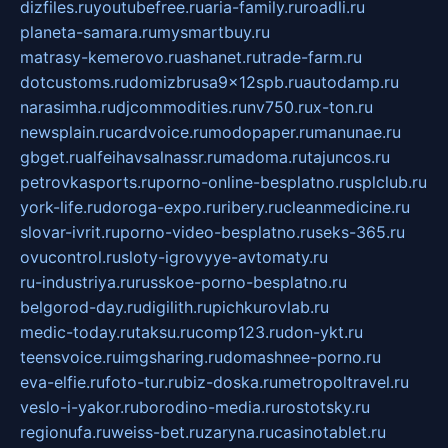
dizfiles.ru
youtubefree.ru
aria-family.ru
roadli.ru
planeta-samara.ru
mysmartbuy.ru
matrasy-kemerovo.ru
ashanet.ru
trade-farm.ru
dotcustoms.ru
domizbrusa9x12spb.ru
autodamp.ru
narasimha.ru
djcommodities.ru
nv750.ru
x-ton.ru
newsplain.ru
cardvoice.ru
modopaper.ru
manunae.ru
gbget.ru
alfeihavsalnassr.ru
madoma.ru
tajuncos.ru
petrovkasports.ru
porno-online-besplatno.ru
splclub.ru
york-life.ru
doroga-expo.ru
ribery.ru
cleanmedicine.ru
slovar-ivrit.ru
porno-video-besplatno.ru
seks-365.ru
ovucontrol.ru
sloty-igrovyye-avtomaty.ru
ru-industriya.ru
russkoe-porno-besplatno.ru
belgorod-day.ru
digilith.ru
pichkurovlab.ru
medic-today.ru
taksu.ru
comp123.ru
don-ykt.ru
teensvoice.ru
imgsharing.ru
domashnee-porno.ru
eva-elfie.ru
foto-tur.ru
biz-doska.ru
metropoltravel.ru
veslo-i-yakor.ru
borodino-media.ru
rostotsky.ru
regionufa.ru
weiss-bet.ru
zaryna.ru
casinotablet.ru