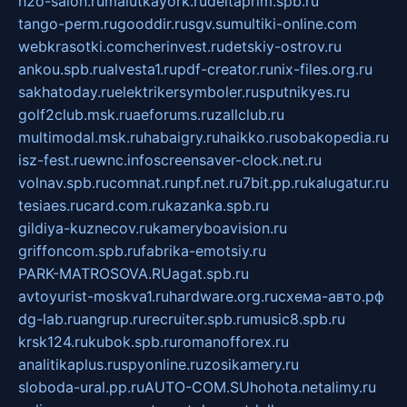
h2o-salon.ru
malutkayork.ru
deltaprim.spb.ru
tango-perm.ru
gooddir.ru
sgv.su
multiki-online.com
webkrasotki.com
cherinvest.ru
detskiy-ostrov.ru
ankou.spb.ru
alvesta1.ru
pdf-creator.ru
nix-files.org.ru
sakhatoday.ru
elektrikersymboler.ru
sputnikyes.ru
golf2club.msk.ru
aeforums.ru
zallclub.ru
multimodal.msk.ru
habaigry.ru
haikko.ru
sobakopedia.ru
isz-fest.ru
ewnc.info
screensaver-clock.net.ru
volnav.spb.ru
comnat.ru
npf.net.ru
7bit.pp.ru
kalugatur.ru
tesiaes.ru
card.com.ru
kazanka.spb.ru
gildiya-kuznecov.ru
kameryboavision.ru
griffoncom.spb.ru
fabrika-emotsiy.ru
PARK-MATROSOVA.RU
agat.spb.ru
avtoyurist-moskva1.ru
hardware.org.ru
схема-авто.рф
dg-lab.ru
angrup.ru
recruiter.spb.ru
music8.spb.ru
krsk124.ru
kubok.spb.ru
romanofforex.ru
analitikaplus.ru
spyonline.ru
zosikamery.ru
sloboda-ural.pp.ru
AUTO-COM.SU
hohota.net
alimy.ru