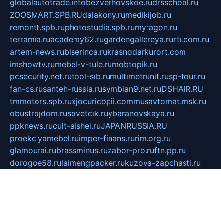
globalautotrade.info
bezverhovskoe.ru
drsschool.ru
ZOOSMART.SPB.RU
dalakony.ru
medikijob.ru
remontt.spb.ru
photostudia.spb.ru
myragon.ru
terramia.ru
academy62.ru
gardengallereya.ru
rti.com.ru
artem-news.ru
biserinca.ru
krasnodarkurort.com
imshowtv.ru
mebel-v-tule.ru
mobtopik.ru
pcsecurity.net.ru
tool-sib.ru
multimetrunit.ru
sp-tour.ru
fan-cs.ru
santeh-russia.ru
symbian9.net.ru
DSHAIR.RU
tmmotors.spb.ru
xjocuricopii.com
musavtomat.msk.ru
obustrojdom.ru
sovetcik.ru
ybaranovskaya.ru
ppknews.ru
cult-alshei.ru
JAPANRUSSIA.RU
proekciyamebel.ru
imper-finans.ru
rim.org.ru
glamourai.ru
brassminus.ru
zabor-pro.ru
ftn.pp.ru
dorogoe58.ru
laimengpacker.ru
kuzova-zapchasti.ru
sageerp.ru
taxodrom.ru
dsrazvitie.ru
hardcity.net.ru
ratinghomegames.ru
topservice25.ru
gubernyan.ru
gtglasslined.ru
ii4.ru
tssport.spb.ru
andorra24.com
blackwallstreet.ru
oboimos.ru
optim-doors.com.ru