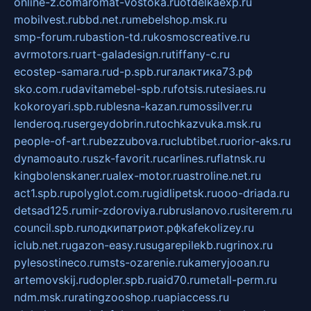
online-z.com
aromat-vostoka.ru
otdelkaexp.ru
mobilvest.ru
bbd.net.ru
mebelshop.msk.ru
smp-forum.ru
bastion-td.ru
kosmoscreative.ru
avrmotors.ru
art-galadesign.ru
tiffany-c.ru
ecostep-samara.ru
d-p.spb.ru
галактика73.рф
sko.com.ru
davitamebel-spb.ru
fotsis.ru
tesiaes.ru
kokoroyari.spb.ru
blesna-kazan.ru
mossilver.ru
lenderoq.ru
sergeydobrin.ru
tochkazvuka.msk.ru
people-of-art.ru
bezzubova.ru
clubtibet.ru
orior-aks.ru
dynamoauto.ru
szk-favorit.ru
carlines.ru
flatnsk.ru
kingbolenskaner.ru
alex-motor.ru
astroline.net.ru
act1.spb.ru
polyglot.com.ru
gidlipetsk.ru
ooo-driada.ru
detsad125.ru
mir-zdoroviya.ru
bruslanovo.ru
siterem.ru
council.spb.ru
лодкипатриот.рф
kafekolizey.ru
iclub.net.ru
gazon-easy.ru
sugarepilekb.ru
grinox.ru
pylesostineco.ru
msts-ozarenie.ru
kameryjooan.ru
artemovskij.ru
dopler.spb.ru
aid70.ru
metall-perm.ru
ndm.msk.ru
ratingzooshop.ru
apiaccess.ru