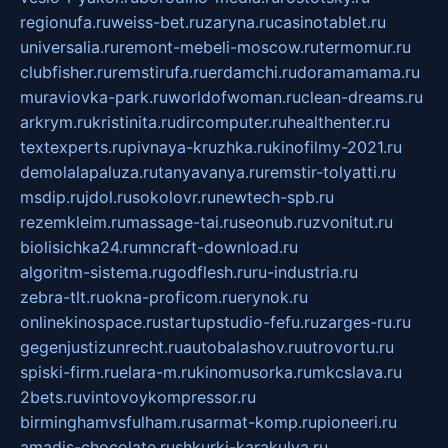
regionufa.ru
weiss-bet.ru
zaryna.ru
casinotablet.ru
universalia.ru
remont-mebeli-moscow.ru
termomur.ru
clubfisher.ru
remstirufa.ru
erdamchi.ru
doramamama.ru
muraviovka-park.ru
worldofwoman.ru
clean-dreams.ru
arkrym.ru
kristinita.ru
dircomputer.ru
healthenter.ru
textexperts.ru
pivnaya-kruzhka.ru
kinofilmy-2021.ru
demolalapaluza.ru
tanyavanya.ru
remstir-tolyatti.ru
msdip.ru
jdol.ru
sokolovr.ru
newtech-spb.ru
rezemkleim.ru
massage-tai.ru
seonub.ru
zvonitut.ru
biolisichka24.ru
mncraft-download.ru
algoritm-sistema.ru
godflesh.ru
ru-industria.ru
zebra-tlt.ru
okna-proficom.ru
erynok.ru
onlinekinospace.ru
startupstudio-fefu.ru
zarges-ru.ru
gegenjustizunrecht.ru
autobalashov.ru
utrovortu.ru
spiski-firm.ru
elara-m.ru
kinomusorka.ru
mkcslava.ru
2bets.ru
vintovoykompressor.ru
birminghamvsfulham.ru
sarmat-komp.ru
pioneeri.ru
amadis-chocolate.ru
shkurki-karakulya.ru