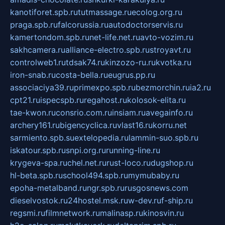
kanotiforet.spb.ru
tutmassage.ru
ecolog.org.ru
praga.spb.ru
falcorussia.ru
autodoctorservis.ru
kamertondom.spb.ru
net-life.net.ru
avto-vozim.ru
sakhcamera.ru
alliance-electro.spb.ru
stroyavt.ru
controlweb1.ru
tdsak74.ru
kinzozo-ru.ru
kvotka.ru
iron-snab.ru
costa-bella.ru
eugrus.pp.ru
associaciya39.ru
primexpo.spb.ru
bezmorchin.ru
ia2.ru
cpt21.ru
ispecspb.ru
regahost.ru
kolosok-elita.ru
tae-kwon.ru
consrio.com.ru
insiam.ru
avegainfo.ru
archery161.ru
bigencyclica.ru
vlast16.ru
korru.net
sarmiento.spb.su
extelopedia.ru
lammin-suo.spb.ru
iskatour.spb.ru
snpi.org.ru
running-line.ru
krygeva-spa.ru
chel.net.ru
rust-loco.ru
dugshop.ru
hl-beta.spb.ru
school494.spb.ru
mymubaby.ru
epoha-metalband.ru
ngr.spb.ru
rusgosnews.com
dieselvostok.ru
24hostel.msk.ru
w-dev.ru
f-ship.ru
regsmi.ru
filmnetwork.ru
malinasp.ru
kinosvin.ru