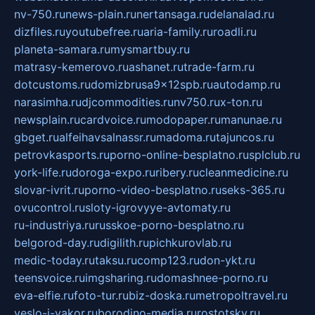
nv-750.ru
news-plain.ru
nertansaga.ru
delanalad.ru
dizfiles.ru
youtubefree.ru
aria-family.ru
roadli.ru
planeta-samara.ru
mysmartbuy.ru
matrasy-kemerovo.ru
ashanet.ru
trade-farm.ru
dotcustoms.ru
domizbrusa9x12spb.ru
autodamp.ru
narasimha.ru
djcommodities.ru
nv750.ru
x-ton.ru
newsplain.ru
cardvoice.ru
modopaper.ru
manunae.ru
gbget.ru
alfeihavsalnassr.ru
madoma.ru
tajuncos.ru
petrovkasports.ru
porno-online-besplatno.ru
splclub.ru
york-life.ru
doroga-expo.ru
ribery.ru
cleanmedicine.ru
slovar-ivrit.ru
porno-video-besplatno.ru
seks-365.ru
ovucontrol.ru
sloty-igrovyye-avtomaty.ru
ru-industriya.ru
russkoe-porno-besplatno.ru
belgorod-day.ru
digilith.ru
pichkurovlab.ru
medic-today.ru
taksu.ru
comp123.ru
don-ykt.ru
teensvoice.ru
imgsharing.ru
domashnee-porno.ru
eva-elfie.ru
foto-tur.ru
biz-doska.ru
metropoltravel.ru
veslo-i-yakor.ru
borodino-media.ru
rostotsky.ru