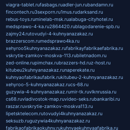
viagra-tablet.ru
fasbags.ru
adler-jun.ru
bandamn.ru
fincontech.ru
3sexporn.ru
1mus.ru
darksand.ru
rebus-toys.ru
minelab-msk.ru
alabuga-cityhotel.ru
medsprawo-4-ka.ru
2864420.ru
blagodarenie-spb.ru
zajmy24.ru
tovudyi-4-kuhnyanazakaz.ru
brazzerscom.ru
medsprawo4ka.ru
xehyroo5kuhnyanazakaz.ru
fabrikayfabrikaefabrika.ru
vskrytie-zamkov-moskva-113.ru
biletnadom.ru
zed-online.ru
pimchax.ru
brazzers-hd.ru
z-host.ru
kitubeu2kuhnyanazakaz.ru
naperekate.ru
kuhnyaofabrikaufabrik.ru
kitubeu-2-kuhnyanazakaz.ru
xehyroo-5-kuhnyanazakaz.ru
cs-68.ru
guzywia-4-kuhnyanazakaz.ru
mir-tk.ru
vlknrussia.ru
cs68.ru
vladivostok-map.ru
video-seks.ru
bankaribi.ru
raszar.ru
vskrytie-zamkov-moskva113.ru
lipetsktelecom.ru
tovudyi4kuhnyanazakaz.ru
seksuzb.ru
guzywia4kuhnyanazakaz.ru
fabrikaofabrikaokuhny.ru
kuhnyaekuhnyaafabrika.ru