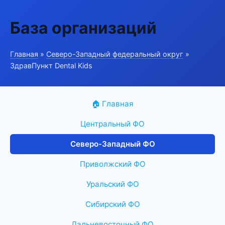
База организаций
Главная
»
Северо-Западный федеральный округ
»
ЗдравПункт Dental Kids
🏠 Главная
Центральный ФО
Северо-Западный ФО
Приволжский ФО
Уральский ФО
Сибирский ФО
Дальневосточный ФО