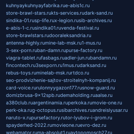
kuhnyaykuhnyayfabrika.ru
e-abis1c.ru
store-brawl-stars.ru
kts-services.ru
dark-sand.ru
sindika-01.ru
sp-life.ru
x-legion.ru
sib-archives.ru
e-abis-1-c.ru
sindika01.ru
venda-festival.ru
store-brawlstars.ru
dooraleksandria.ru
antenna-highly.ru
mine-lab-msk.ru
1-mus.ru
3-sex-porn.ru
ban-damn.ru
purse-factory.ru
viagra-tablet.ru
fasbags.ru
adler-jun.ru
bandamn.ru
fincontech.ru
3sexporn.ru
1mus.ru
darksand.ru
rebus-toys.ru
minelab-msk.ru
rtdco.ru
seo-prodvizhenie-sajtov-stroitelnyh-kompanij.ru
card-voice.ru
rulonnyygazon177.ru
snow-guard.ru
domizbrusa-9x12spb.ru
demaholding.ru
aalse.ru
a380club.ru
argentinamia.ru
perkoka.ru
movie-one.ru
perk-oka.ru
g-octopus.ru
sibarchives.ru
andreislyusar.ru
naruto-x.ru
pursefactory.ru
tor-lyubov-i-grom.ru
spayderhed-2022.ru
movieone.ru
evro-dez.ru
webamator.ru
ma-absolut1.ru
avtopomosch27.ru