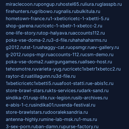
miraclecoon.ru
pongup.ru
hostel65.ru
liura.ru
glasspb.ru
firehunters.ru
gribowo.ru
gnalis.ru
bulkitula.ru
hometown-france.ru
1-xbeticricetc-1-xbetti-5.ru
shop-garena.ru
cricetc-1-xbetr-1-xbetcc-2.ru
one-life-story.ru
top-halyava.ru
accounts112.ru
poka-vse-doma-2.ru
3-d-file.ru
hahahaharms.ru
g2012.ru
tst-1.ru
shaggy-cat.ru
opsmgr.ru
ev-gallery.ru
g-2012.ru
ops-mgr.ru
accounts-112.ru
csm-demo.ru
poka-vse-doma2.ru
airgungames.ru
allseo-host.ru
tehosmotre.ru
varieta-yug.ru
cricetc1xbetr1xbetcc2.ru
raytor-d.ru
atillagunn.ru
3d-file.ru
1xbeticricetc1xbetti5.ru
uafoot-statti.ru
e-abis1c.ru
store-brawl-stars.ru
kts-services.ru
dark-sand.ru
sindika-01.ru
sp-life.ru
x-legion.ru
sib-archives.ru
e-abis-1-c.ru
sindika01.ru
venda-festival.ru
store-brawlstars.ru
dooraleksandria.ru
antenna-highly.ru
mine-lab-msk.ru
1-mus.ru
3-sex-porn.ru
ban-damn.ru
purse-factory.ru