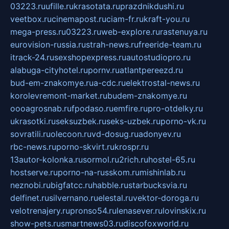
03223.ru
ufille.ru
krasotata.ru
prazdnikdushi.ru
veetbox.ru
cinemapost.ru
ciam-fr.ru
kraft-you.ru
mega-press.ru
03223.ru
web-explore.ru
rastenuya.ru
eurovision-russia.ru
strah-news.ru
freeride-team.ru
itrack-24.ru
sexshopexpress.ru
autostudiopro.ru
alabuga-cityhotel.ru
pornv.ru
atlantpereezd.ru
bud-em-znakomye.ru
a-cdc.ru
elektrostal-news.ru
korolevremont-market.ru
budem-znakomye.ru
oooagrosnab.ru
fpodaso.ru
emfire.ru
pro-otdelky.ru
ukrasotki.ru
seksuzbek.ru
seks-uzbek.ru
porno-vk.ru
sovratili.ru
olecoon.ru
vd-dosug.ru
adonyev.ru
rbc-news.ru
porno-skvirt.ru
krospr.ru
13autor-kolonka.ru
sormol.ru
2rich.ru
hostel-65.ru
hostserve.ru
porno-na-russkom.ru
mishinlab.ru
neznobi.ru
bigfatcc.ru
habble.ru
starbucksvia.ru
delfinet.ru
silvernano.ru
elestal.ru
vektor-doroga.ru
velotrenajery.ru
pronso54.ru
lenasever.ru
lovinskix.ru
show-pets.ru
smartnews03.ru
discofoxworld.ru