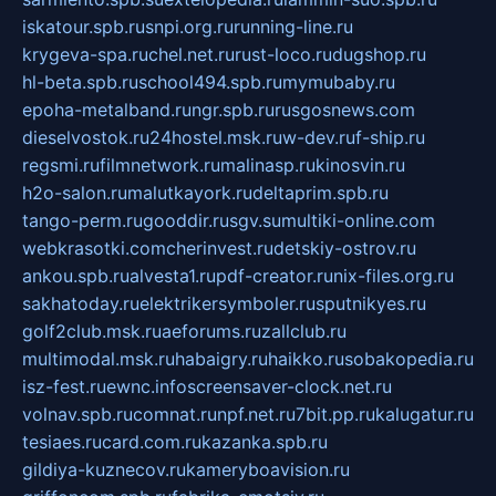
iskatour.spb.ru
snpi.org.ru
running-line.ru
krygeva-spa.ru
chel.net.ru
rust-loco.ru
dugshop.ru
hl-beta.spb.ru
school494.spb.ru
mymubaby.ru
epoha-metalband.ru
ngr.spb.ru
rusgosnews.com
dieselvostok.ru
24hostel.msk.ru
w-dev.ru
f-ship.ru
regsmi.ru
filmnetwork.ru
malinasp.ru
kinosvin.ru
h2o-salon.ru
malutkayork.ru
deltaprim.spb.ru
tango-perm.ru
gooddir.ru
sgv.su
multiki-online.com
webkrasotki.com
cherinvest.ru
detskiy-ostrov.ru
ankou.spb.ru
alvesta1.ru
pdf-creator.ru
nix-files.org.ru
sakhatoday.ru
elektrikersymboler.ru
sputnikyes.ru
golf2club.msk.ru
aeforums.ru
zallclub.ru
multimodal.msk.ru
habaigry.ru
haikko.ru
sobakopedia.ru
isz-fest.ru
ewnc.info
screensaver-clock.net.ru
volnav.spb.ru
comnat.ru
npf.net.ru
7bit.pp.ru
kalugatur.ru
tesiaes.ru
card.com.ru
kazanka.spb.ru
gildiya-kuznecov.ru
kameryboavision.ru