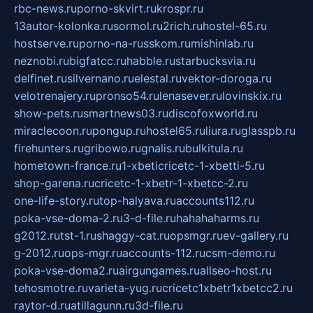
rbc-news.ru
porno-skvirt.ru
krospr.ru
13autor-kolonka.ru
sormol.ru
2rich.ru
hostel-65.ru
hostserve.ru
porno-na-russkom.ru
mishinlab.ru
neznobi.ru
bigfatcc.ru
habble.ru
starbucksvia.ru
delfinet.ru
silvernano.ru
elestal.ru
vektor-doroga.ru
velotrenajery.ru
pronso54.ru
lenasever.ru
lovinskix.ru
show-pets.ru
smartnews03.ru
discofoxworld.ru
miraclecoon.ru
pongup.ru
hostel65.ru
liura.ru
glasspb.ru
firehunters.ru
gribowo.ru
gnalis.ru
bulkitula.ru
hometown-france.ru
1-xbeticricetc-1-xbetti-5.ru
shop-garena.ru
cricetc-1-xbetr-1-xbetcc-2.ru
one-life-story.ru
top-halyava.ru
accounts112.ru
poka-vse-doma-2.ru
3-d-file.ru
hahahaharms.ru
g2012.ru
tst-1.ru
shaggy-cat.ru
opsmgr.ru
ev-gallery.ru
g-2012.ru
ops-mgr.ru
accounts-112.ru
csm-demo.ru
poka-vse-doma2.ru
airgungames.ru
allseo-host.ru
tehosmotre.ru
varieta-yug.ru
cricetc1xbetr1xbetcc2.ru
raytor-d.ru
atillagunn.ru
3d-file.ru