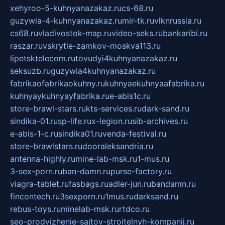
xehyroo-5-kuhnyanazakaz.ru
cs-68.ru
guzywia-4-kuhnyanazakaz.ru
mir-tk.ru
vlknrussia.ru
cs68.ru
vladivostok-map.ru
video-seks.ru
bankaribi.ru
raszar.ru
vskrytie-zamkov-moskva113.ru
lipetsktelecom.ru
tovudyi4kuhnyanazakaz.ru
seksuzb.ru
guzywia4kuhnyanazakaz.ru
fabrikaofabrikaokuhny.ru
kuhnyaekuhnyaafabrika.ru
kuhnyaykuhnyayfabrika.ru
e-abis1c.ru
store-brawl-stars.ru
kts-services.ru
dark-sand.ru
sindika-01.ru
sp-life.ru
x-legion.ru
sib-archives.ru
e-abis-1-c.ru
sindika01.ru
venda-festival.ru
store-brawlstars.ru
dooraleksandria.ru
antenna-highly.ru
mine-lab-msk.ru
1-mus.ru
3-sex-porn.ru
ban-damn.ru
purse-factory.ru
viagra-tablet.ru
fasbags.ru
adler-jun.ru
bandamn.ru
fincontech.ru
3sexporn.ru
1mus.ru
darksand.ru
rebus-toys.ru
minelab-msk.ru
rtdco.ru
seo-prodvizhenie-sajtov-stroitelnyh-kompanij.ru