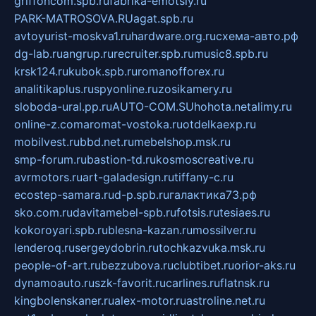
griffoncom.spb.ru
fabrika-emotsiy.ru
PARK-MATROSOVA.RU
agat.spb.ru
avtoyurist-moskva1.ru
hardware.org.ru
схема-авто.рф
dg-lab.ru
angrup.ru
recruiter.spb.ru
music8.spb.ru
krsk124.ru
kubok.spb.ru
romanofforex.ru
analitikaplus.ru
spyonline.ru
zosikamery.ru
sloboda-ural.pp.ru
AUTO-COM.SU
hohota.net
alimy.ru
online-z.com
aromat-vostoka.ru
otdelkaexp.ru
mobilvest.ru
bbd.net.ru
mebelshop.msk.ru
smp-forum.ru
bastion-td.ru
kosmoscreative.ru
avrmotors.ru
art-galadesign.ru
tiffany-c.ru
ecostep-samara.ru
d-p.spb.ru
галактика73.рф
sko.com.ru
davitamebel-spb.ru
fotsis.ru
tesiaes.ru
kokoroyari.spb.ru
blesna-kazan.ru
mossilver.ru
lenderoq.ru
sergeydobrin.ru
tochkazvuka.msk.ru
people-of-art.ru
bezzubova.ru
clubtibet.ru
orior-aks.ru
dynamoauto.ru
szk-favorit.ru
carlines.ru
flatnsk.ru
kingbolenskaner.ru
alex-motor.ru
astroline.net.ru