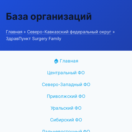
База организаций
Главная
»
Северо-Кавказский федеральный округ
»
ЗдравПункт Surgery Family
🏠 Главная
Центральный ФО
Северо-Западный ФО
Приволжский ФО
Уральский ФО
Сибирский ФО
Дальневосточный ФО