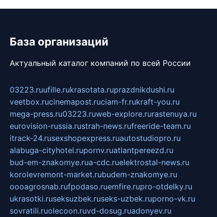
База организаций
Актуальный каталог компаний по всей России
03223.ru
ufille.ru
krasotata.ru
prazdnikdushi.ru
veetbox.ru
cinemapost.ru
ciam-fr.ru
kraft-you.ru
mega-press.ru
03223.ru
web-explore.ru
rastenuya.ru
eurovision-russia.ru
strah-news.ru
freeride-team.ru
itrack-24.ru
sexshopexpress.ru
autostudiopro.ru
alabuga-cityhotel.ru
pornv.ru
atlantpereezd.ru
bud-em-znakomye.ru
a-cdc.ru
elektrostal-news.ru
korolevremont-market.ru
budem-znakomye.ru
oooagrosnab.ru
fpodaso.ru
emfire.ru
pro-otdelky.ru
ukrasotki.ru
seksuzbek.ru
seks-uzbek.ru
porno-vk.ru
sovratili.ru
olecoon.ru
vd-dosug.ru
adonyev.ru