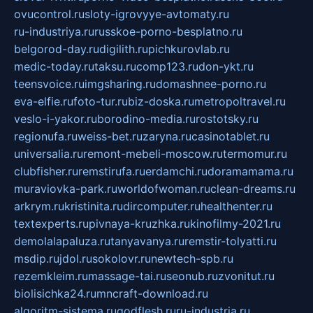
ovucontrol.ru
sloty-igrovyye-avtomaty.ru
ru-industriya.ru
russkoe-porno-besplatno.ru
belgorod-day.ru
digilith.ru
pichkurovlab.ru
medic-today.ru
taksu.ru
comp123.ru
don-ykt.ru
teensvoice.ru
imgsharing.ru
domashnee-porno.ru
eva-elfie.ru
foto-tur.ru
biz-doska.ru
metropoltravel.ru
veslo-i-yakor.ru
borodino-media.ru
rostotsky.ru
regionufa.ru
weiss-bet.ru
zaryna.ru
casinotablet.ru
universalia.ru
remont-mebeli-moscow.ru
termomur.ru
clubfisher.ru
remstirufa.ru
erdamchi.ru
doramamama.ru
muraviovka-park.ru
worldofwoman.ru
clean-dreams.ru
arkrym.ru
kristinita.ru
dircomputer.ru
healthenter.ru
textexperts.ru
pivnaya-kruzhka.ru
kinofilmy-2021.ru
demolalapaluza.ru
tanyavanya.ru
remstir-tolyatti.ru
msdip.ru
jdol.ru
sokolovr.ru
newtech-spb.ru
rezemkleim.ru
massage-tai.ru
seonub.ru
zvonitut.ru
biolisichka24.ru
mncraft-download.ru
algoritm-sistema.ru
godflesh.ru
ru-industria.ru