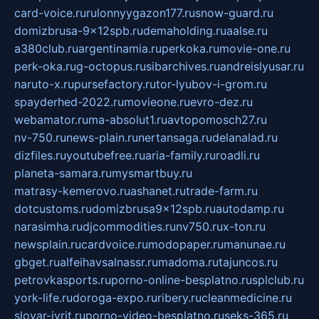
card-voice.ru
rulonnyygazon177.ru
snow-guard.ru
domizbrusa-9x12spb.ru
demaholding.ru
aalse.ru
a380club.ru
argentinamia.ru
perkoka.ru
movie-one.ru
perk-oka.ru
g-octopus.ru
sibarchives.ru
andreislyusar.ru
naruto-x.ru
pursefactory.ru
tor-lyubov-i-grom.ru
spayderhed-2022.ru
movieone.ru
evro-dez.ru
webamator.ru
ma-absolut1.ru
avtopomosch27.ru
nv-750.ru
news-plain.ru
nertansaga.ru
delanalad.ru
dizfiles.ru
youtubefree.ru
aria-family.ru
roadli.ru
planeta-samara.ru
mysmartbuy.ru
matrasy-kemerovo.ru
ashanet.ru
trade-farm.ru
dotcustoms.ru
domizbrusa9x12spb.ru
autodamp.ru
narasimha.ru
djcommodities.ru
nv750.ru
x-ton.ru
newsplain.ru
cardvoice.ru
modopaper.ru
manunae.ru
gbget.ru
alfeihavsalnassr.ru
madoma.ru
tajuncos.ru
petrovkasports.ru
porno-online-besplatno.ru
splclub.ru
york-life.ru
doroga-expo.ru
ribery.ru
cleanmedicine.ru
slovar-ivrit.ru
porno-video-besplatno.ru
seks-365.ru