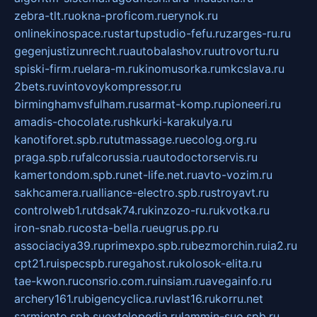
zebra-tlt.ru
okna-proficom.ru
erynok.ru
onlinekinospace.ru
startupstudio-fefu.ru
zarges-ru.ru
gegenjustizunrecht.ru
autobalashov.ru
utrovortu.ru
spiski-firm.ru
elara-m.ru
kinomusorka.ru
mkcslava.ru
2bets.ru
vintovoykompressor.ru
birminghamvsfulham.ru
sarmat-komp.ru
pioneeri.ru
amadis-chocolate.ru
shkurki-karakulya.ru
kanotiforet.spb.ru
tutmassage.ru
ecolog.org.ru
praga.spb.ru
falcorussia.ru
autodoctorservis.ru
kamertondom.spb.ru
net-life.net.ru
avto-vozim.ru
sakhcamera.ru
alliance-electro.spb.ru
stroyavt.ru
controlweb1.ru
tdsak74.ru
kinzozo-ru.ru
kvotka.ru
iron-snab.ru
costa-bella.ru
eugrus.pp.ru
associaciya39.ru
primexpo.spb.ru
bezmorchin.ru
ia2.ru
cpt21.ru
ispecspb.ru
regahost.ru
kolosok-elita.ru
tae-kwon.ru
consrio.com.ru
insiam.ru
avegainfo.ru
archery161.ru
bigencyclica.ru
vlast16.ru
korru.net
sarmiento.spb.su
extelopedia.ru
lammin-suo.spb.ru