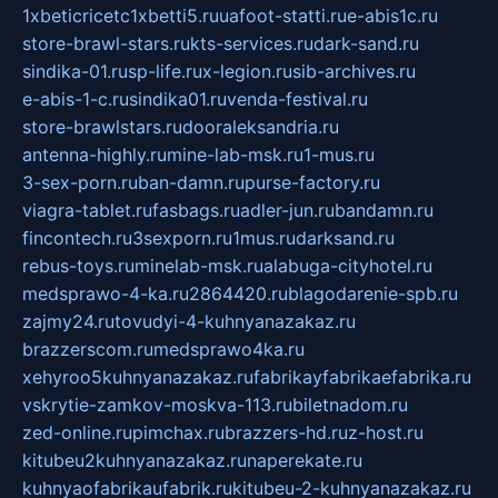
1xbeticricetc1xbetti5.ru
uafoot-statti.ru
e-abis1c.ru
store-brawl-stars.ru
kts-services.ru
dark-sand.ru
sindika-01.ru
sp-life.ru
x-legion.ru
sib-archives.ru
e-abis-1-c.ru
sindika01.ru
venda-festival.ru
store-brawlstars.ru
dooraleksandria.ru
antenna-highly.ru
mine-lab-msk.ru
1-mus.ru
3-sex-porn.ru
ban-damn.ru
purse-factory.ru
viagra-tablet.ru
fasbags.ru
adler-jun.ru
bandamn.ru
fincontech.ru
3sexporn.ru
1mus.ru
darksand.ru
rebus-toys.ru
minelab-msk.ru
alabuga-cityhotel.ru
medsprawo-4-ka.ru
2864420.ru
blagodarenie-spb.ru
zajmy24.ru
tovudyi-4-kuhnyanazakaz.ru
brazzerscom.ru
medsprawo4ka.ru
xehyroo5kuhnyanazakaz.ru
fabrikayfabrikaefabrika.ru
vskrytie-zamkov-moskva-113.ru
biletnadom.ru
zed-online.ru
pimchax.ru
brazzers-hd.ru
z-host.ru
kitubeu2kuhnyanazakaz.ru
naperekate.ru
kuhnyaofabrikaufabrik.ru
kitubeu-2-kuhnyanazakaz.ru