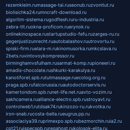
rezemkleim.ru
massage-tai.ru
seonub.ru
zvonitut.ru
biolisichka24.ru
mncraft-download.ru
algoritm-sistema.ru
godflesh.ru
ru-industria.ru
zebra-tlt.ru
okna-proficom.ru
erynok.ru
onlinekinospace.ru
startupstudio-fefu.ru
zarges-ru.ru
gegenjustizunrecht.ru
autobalashov.ru
utrovortu.ru
spiski-firm.ru
elara-m.ru
kinomusorka.ru
mkcslava.ru
2bets.ru
vintovoykompressor.ru
birminghamvsfulham.ru
sarmat-komp.ru
pioneeri.ru
amadis-chocolate.ru
shkurki-karakulya.ru
kanotiforet.spb.ru
tutmassage.ru
ecolog.org.ru
praga.spb.ru
falcorussia.ru
autodoctorservis.ru
kamertondom.spb.ru
net-life.net.ru
avto-vozim.ru
sakhcamera.ru
alliance-electro.spb.ru
stroyavt.ru
controlweb1.ru
tdsak74.ru
kinzozo-ru.ru
kvotka.ru
iron-snab.ru
costa-bella.ru
eugrus.pp.ru
associaciya39.ru
primexpo.spb.ru
bezmorchin.ru
ia2.ru
cpt21.ru
ispecspb.ru
regahost.ru
kolosok-elita.ru