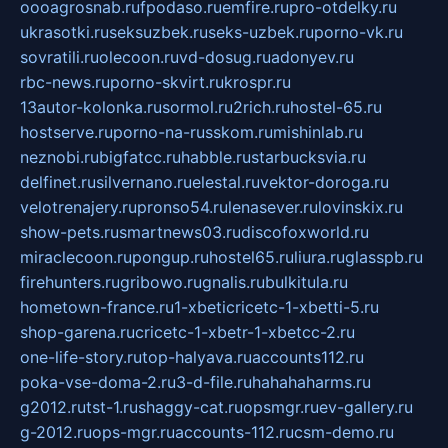
oooagrosnab.ru
fpodaso.ru
emfire.ru
pro-otdelky.ru
ukrasotki.ru
seksuzbek.ru
seks-uzbek.ru
porno-vk.ru
sovratili.ru
olecoon.ru
vd-dosug.ru
adonyev.ru
rbc-news.ru
porno-skvirt.ru
krospr.ru
13autor-kolonka.ru
sormol.ru
2rich.ru
hostel-65.ru
hostserve.ru
porno-na-russkom.ru
mishinlab.ru
neznobi.ru
bigfatcc.ru
habble.ru
starbucksvia.ru
delfinet.ru
silvernano.ru
elestal.ru
vektor-doroga.ru
velotrenajery.ru
pronso54.ru
lenasever.ru
lovinskix.ru
show-pets.ru
smartnews03.ru
discofoxworld.ru
miraclecoon.ru
pongup.ru
hostel65.ru
liura.ru
glasspb.ru
firehunters.ru
gribowo.ru
gnalis.ru
bulkitula.ru
hometown-france.ru
1-xbeticricetc-1-xbetti-5.ru
shop-garena.ru
cricetc-1-xbetr-1-xbetcc-2.ru
one-life-story.ru
top-halyava.ru
accounts112.ru
poka-vse-doma-2.ru
3-d-file.ru
hahahaharms.ru
g2012.ru
tst-1.ru
shaggy-cat.ru
opsmgr.ru
ev-gallery.ru
g-2012.ru
ops-mgr.ru
accounts-112.ru
csm-demo.ru