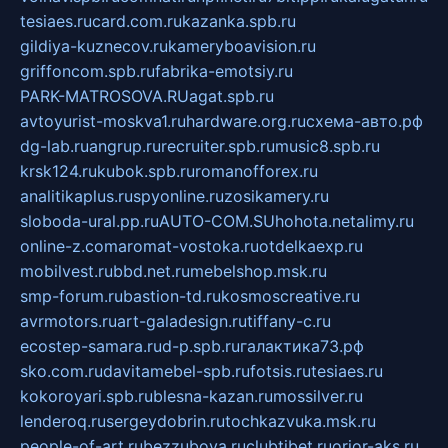
tesiaes.ru
card.com.ru
kazanka.spb.ru
gildiya-kuznecov.ru
kameryboavision.ru
griffoncom.spb.ru
fabrika-emotsiy.ru
PARK-MATROSOVA.RU
agat.spb.ru
avtoyurist-moskva1.ru
hardware.org.ru
схема-авто.рф
dg-lab.ru
angrup.ru
recruiter.spb.ru
music8.spb.ru
krsk124.ru
kubok.spb.ru
romanofforex.ru
analitikaplus.ru
spyonline.ru
zosikamery.ru
sloboda-ural.pp.ru
AUTO-COM.SU
hohota.net
alimy.ru
online-z.com
aromat-vostoka.ru
otdelkaexp.ru
mobilvest.ru
bbd.net.ru
mebelshop.msk.ru
smp-forum.ru
bastion-td.ru
kosmoscreative.ru
avrmotors.ru
art-galadesign.ru
tiffany-c.ru
ecostep-samara.ru
d-p.spb.ru
галактика73.рф
sko.com.ru
davitamebel-spb.ru
fotsis.ru
tesiaes.ru
kokoroyari.spb.ru
blesna-kazan.ru
mossilver.ru
lenderoq.ru
sergeydobrin.ru
tochkazvuka.msk.ru
people-of-art.ru
bezzubova.ru
clubtibet.ru
orior-aks.ru