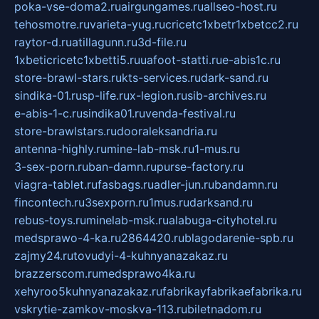
poka-vse-doma2.ru
airgungames.ru
allseo-host.ru
tehosmotre.ru
varieta-yug.ru
cricetc1xbetr1xbetcc2.ru
raytor-d.ru
atillagunn.ru
3d-file.ru
1xbeticricetc1xbetti5.ru
uafoot-statti.ru
e-abis1c.ru
store-brawl-stars.ru
kts-services.ru
dark-sand.ru
sindika-01.ru
sp-life.ru
x-legion.ru
sib-archives.ru
e-abis-1-c.ru
sindika01.ru
venda-festival.ru
store-brawlstars.ru
dooraleksandria.ru
antenna-highly.ru
mine-lab-msk.ru
1-mus.ru
3-sex-porn.ru
ban-damn.ru
purse-factory.ru
viagra-tablet.ru
fasbags.ru
adler-jun.ru
bandamn.ru
fincontech.ru
3sexporn.ru
1mus.ru
darksand.ru
rebus-toys.ru
minelab-msk.ru
alabuga-cityhotel.ru
medsprawo-4-ka.ru
2864420.ru
blagodarenie-spb.ru
zajmy24.ru
tovudyi-4-kuhnyanazakaz.ru
brazzerscom.ru
medsprawo4ka.ru
xehyroo5kuhnyanazakaz.ru
fabrikayfabrikaefabrika.ru
vskrytie-zamkov-moskva-113.ru
biletnadom.ru