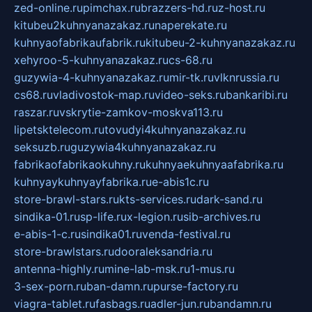
zed-online.ru
pimchax.ru
brazzers-hd.ru
z-host.ru
kitubeu2kuhnyanazakaz.ru
naperekate.ru
kuhnyaofabrikaufabrik.ru
kitubeu-2-kuhnyanazakaz.ru
xehyroo-5-kuhnyanazakaz.ru
cs-68.ru
guzywia-4-kuhnyanazakaz.ru
mir-tk.ru
vlknrussia.ru
cs68.ru
vladivostok-map.ru
video-seks.ru
bankaribi.ru
raszar.ru
vskrytie-zamkov-moskva113.ru
lipetsktelecom.ru
tovudyi4kuhnyanazakaz.ru
seksuzb.ru
guzywia4kuhnyanazakaz.ru
fabrikaofabrikaokuhny.ru
kuhnyaekuhnyaafabrika.ru
kuhnyaykuhnyayfabrika.ru
e-abis1c.ru
store-brawl-stars.ru
kts-services.ru
dark-sand.ru
sindika-01.ru
sp-life.ru
x-legion.ru
sib-archives.ru
e-abis-1-c.ru
sindika01.ru
venda-festival.ru
store-brawlstars.ru
dooraleksandria.ru
antenna-highly.ru
mine-lab-msk.ru
1-mus.ru
3-sex-porn.ru
ban-damn.ru
purse-factory.ru
viagra-tablet.ru
fasbags.ru
adler-jun.ru
bandamn.ru