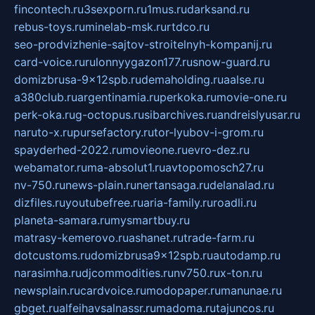
fincontech.ru
3sexporn.ru
1mus.ru
darksand.ru
rebus-toys.ru
minelab-msk.ru
rtdco.ru
seo-prodvizhenie-sajtov-stroitelnyh-kompanij.ru
card-voice.ru
rulonnyygazon177.ru
snow-guard.ru
domizbrusa-9x12spb.ru
demaholding.ru
aalse.ru
a380club.ru
argentinamia.ru
perkoka.ru
movie-one.ru
perk-oka.ru
g-octopus.ru
sibarchives.ru
andreislyusar.ru
naruto-x.ru
pursefactory.ru
tor-lyubov-i-grom.ru
spayderhed-2022.ru
movieone.ru
evro-dez.ru
webamator.ru
ma-absolut1.ru
avtopomosch27.ru
nv-750.ru
news-plain.ru
nertansaga.ru
delanalad.ru
dizfiles.ru
youtubefree.ru
aria-family.ru
roadli.ru
planeta-samara.ru
mysmartbuy.ru
matrasy-kemerovo.ru
ashanet.ru
trade-farm.ru
dotcustoms.ru
domizbrusa9x12spb.ru
autodamp.ru
narasimha.ru
djcommodities.ru
nv750.ru
x-ton.ru
newsplain.ru
cardvoice.ru
modopaper.ru
manunae.ru
gbget.ru
alfeihavsalnassr.ru
madoma.ru
tajuncos.ru