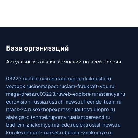
База организаций
Актуальный каталог компаний по всей России
03223.ru
ufille.ru
krasotata.ru
prazdnikdushi.ru
veetbox.ru
cinemapost.ru
ciam-fr.ru
kraft-you.ru
mega-press.ru
03223.ru
web-explore.ru
rastenuya.ru
eurovision-russia.ru
strah-news.ru
freeride-team.ru
itrack-24.ru
sexshopexpress.ru
autostudiopro.ru
alabuga-cityhotel.ru
pornv.ru
atlantpereezd.ru
bud-em-znakomye.ru
a-cdc.ru
elektrostal-news.ru
korolevremont-market.ru
budem-znakomye.ru