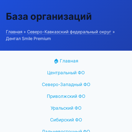
База организаций
Главная
»
Северо-Кавказский федеральный округ
»
Дентал Smile Premium
🏠 Главная
Центральный ФО
Северо-Западный ФО
Приволжский ФО
Уральский ФО
Сибирский ФО
Дальневосточный ФО