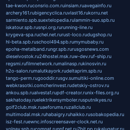
tae-kwon.ru
consrio.com.ru
insiam.ru
avegainfo.ru
archery161.ru
bigencyclica.ru
vlast16.ru
korru.net
sarmiento.spb.su
extelopedia.ru
lammin-suo.spb.ru
iskatour.spb.ru
snpi.org.ru
running-line.ru
krygeva-spa.ru
chel.net.ru
rust-loco.ru
dugshop.ru
hl-beta.spb.ru
school494.spb.ru
mymubaby.ru
epoha-metalband.ru
ngr.spb.ru
rusgosnews.com
dieselvostok.ru
24hostel.msk.ru
w-dev.ru
f-ship.ru
regsmi.ru
filmnetwork.ru
malinasp.ru
kinosvin.ru
h2o-salon.ru
malutkayork.ru
deltaprim.spb.ru
tango-perm.ru
gooddir.ru
sgv.su
multiki-online.com
webkrasotki.com
cherinvest.ru
detskiy-ostrov.ru
ankou.spb.ru
alvesta1.ru
pdf-creator.ru
nix-files.org.ru
sakhatoday.ru
elektrikersymboler.ru
sputnikyes.ru
golf2club.msk.ru
aeforums.ru
zallclub.ru
multimodal.msk.ru
habaigry.ru
haikko.ru
sobakopedia.ru
isz-fest.ru
ewnc.info
screensaver-clock.net.ru
volnav.spb.ru
comnat.ru
npf.net.ru
7bit.pp.ru
kalugatur.ru