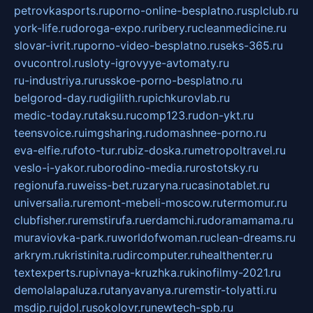
petrovkasports.ru
porno-online-besplatno.ru
splclub.ru
york-life.ru
doroga-expo.ru
ribery.ru
cleanmedicine.ru
slovar-ivrit.ru
porno-video-besplatno.ru
seks-365.ru
ovucontrol.ru
sloty-igrovyye-avtomaty.ru
ru-industriya.ru
russkoe-porno-besplatno.ru
belgorod-day.ru
digilith.ru
pichkurovlab.ru
medic-today.ru
taksu.ru
comp123.ru
don-ykt.ru
teensvoice.ru
imgsharing.ru
domashnee-porno.ru
eva-elfie.ru
foto-tur.ru
biz-doska.ru
metropoltravel.ru
veslo-i-yakor.ru
borodino-media.ru
rostotsky.ru
regionufa.ru
weiss-bet.ru
zaryna.ru
casinotablet.ru
universalia.ru
remont-mebeli-moscow.ru
termomur.ru
clubfisher.ru
remstirufa.ru
erdamchi.ru
doramamama.ru
muraviovka-park.ru
worldofwoman.ru
clean-dreams.ru
arkrym.ru
kristinita.ru
dircomputer.ru
healthenter.ru
textexperts.ru
pivnaya-kruzhka.ru
kinofilmy-2021.ru
demolalapaluza.ru
tanyavanya.ru
remstir-tolyatti.ru
msdip.ru
jdol.ru
sokolovr.ru
newtech-spb.ru