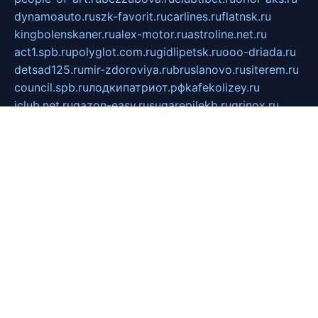
dynamoauto.ru
szk-favorit.ru
carlines.ru
flatnsk.ru
kingbolenskaner.ru
alex-motor.ru
astroline.net.ru
act1.spb.ru
polyglot.com.ru
gidlipetsk.ru
ooo-driada.ru
detsad125.ru
mir-zdoroviya.ru
bruslanovo.ru
siterem.ru
council.spb.ru
лодкипатриот.рф
kafekolizey.ru
iclub.net.ru
gazon-easy.ru
sugarepilekb.ru
grinox.ru
pylesostineco.ru
msts-ozarenie.ru
kameryjooan.ru
artemovskij.ru
dopler.spb.ru
aid70.ru
metall-perm.ru
ndm.msk.ru
ratingzooshop.ru
apiaccess.ru
globalautotrade.info
bezverhovskoe.ru
drsschool.ru
ZOOSMART.SPB.RU
dalakony.ru
medikijob.ru
remontt.spb.ru
photostudia.spb.ru
myragon.ru
terramia.ru
academy62.ru
gardengallereya.ru
rti.com.ru
artem-news.ru
biserinca.ru
krasnodarkurort.com
imshowtv.ru
mebel-v-tule.ru
mobtopik.ru
pcsecurity.net.ru
tool-sib.ru
multimetrunit.ru
sp-tour.ru
fan-cs.ru
santeh-russia.ru
symbian9.net.ru
DSHAIR.RU
tmmotors.spb.ru
xjocuricopii.com
musavtomat.msk.ru