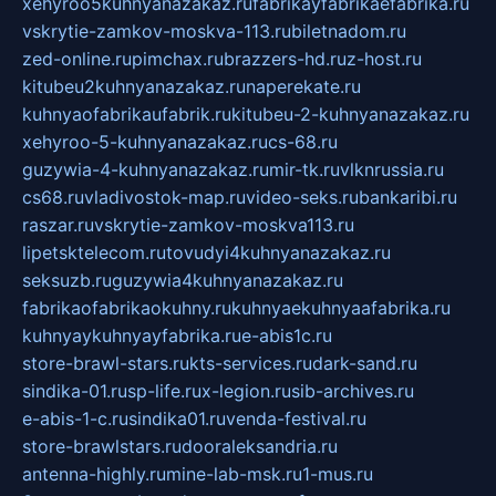
xehyroo5kuhnyanazakaz.ru
fabrikayfabrikaefabrika.ru
vskrytie-zamkov-moskva-113.ru
biletnadom.ru
zed-online.ru
pimchax.ru
brazzers-hd.ru
z-host.ru
kitubeu2kuhnyanazakaz.ru
naperekate.ru
kuhnyaofabrikaufabrik.ru
kitubeu-2-kuhnyanazakaz.ru
xehyroo-5-kuhnyanazakaz.ru
cs-68.ru
guzywia-4-kuhnyanazakaz.ru
mir-tk.ru
vlknrussia.ru
cs68.ru
vladivostok-map.ru
video-seks.ru
bankaribi.ru
raszar.ru
vskrytie-zamkov-moskva113.ru
lipetsktelecom.ru
tovudyi4kuhnyanazakaz.ru
seksuzb.ru
guzywia4kuhnyanazakaz.ru
fabrikaofabrikaokuhny.ru
kuhnyaekuhnyaafabrika.ru
kuhnyaykuhnyayfabrika.ru
e-abis1c.ru
store-brawl-stars.ru
kts-services.ru
dark-sand.ru
sindika-01.ru
sp-life.ru
x-legion.ru
sib-archives.ru
e-abis-1-c.ru
sindika01.ru
venda-festival.ru
store-brawlstars.ru
dooraleksandria.ru
antenna-highly.ru
mine-lab-msk.ru
1-mus.ru