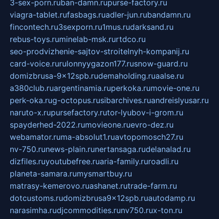
3-sex-porn.ru
ban-damn.ru
purse-factory.ru
viagra-tablet.ru
fasbags.ru
adler-jun.ru
bandamn.ru
fincontech.ru
3sexporn.ru
1mus.ru
darksand.ru
rebus-toys.ru
minelab-msk.ru
rtdco.ru
seo-prodvizhenie-sajtov-stroitelnyh-kompanij.ru
card-voice.ru
rulonnyygazon177.ru
snow-guard.ru
domizbrusa-9x12spb.ru
demaholding.ru
aalse.ru
a380club.ru
argentinamia.ru
perkoka.ru
movie-one.ru
perk-oka.ru
g-octopus.ru
sibarchives.ru
andreislyusar.ru
naruto-x.ru
pursefactory.ru
tor-lyubov-i-grom.ru
spayderhed-2022.ru
movieone.ru
evro-dez.ru
webamator.ru
ma-absolut1.ru
avtopomosch27.ru
nv-750.ru
news-plain.ru
nertansaga.ru
delanalad.ru
dizfiles.ru
youtubefree.ru
aria-family.ru
roadli.ru
planeta-samara.ru
mysmartbuy.ru
matrasy-kemerovo.ru
ashanet.ru
trade-farm.ru
dotcustoms.ru
domizbrusa9x12spb.ru
autodamp.ru
narasimha.ru
djcommodities.ru
nv750.ru
x-ton.ru