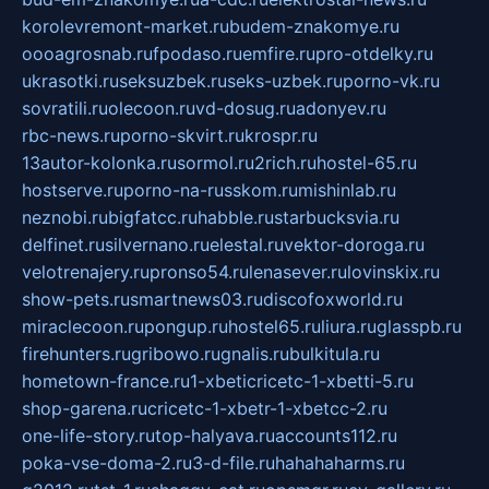
korolevremont-market.ru
budem-znakomye.ru
oooagrosnab.ru
fpodaso.ru
emfire.ru
pro-otdelky.ru
ukrasotki.ru
seksuzbek.ru
seks-uzbek.ru
porno-vk.ru
sovratili.ru
olecoon.ru
vd-dosug.ru
adonyev.ru
rbc-news.ru
porno-skvirt.ru
krospr.ru
13autor-kolonka.ru
sormol.ru
2rich.ru
hostel-65.ru
hostserve.ru
porno-na-russkom.ru
mishinlab.ru
neznobi.ru
bigfatcc.ru
habble.ru
starbucksvia.ru
delfinet.ru
silvernano.ru
elestal.ru
vektor-doroga.ru
velotrenajery.ru
pronso54.ru
lenasever.ru
lovinskix.ru
show-pets.ru
smartnews03.ru
discofoxworld.ru
miraclecoon.ru
pongup.ru
hostel65.ru
liura.ru
glasspb.ru
firehunters.ru
gribowo.ru
gnalis.ru
bulkitula.ru
hometown-france.ru
1-xbeticricetc-1-xbetti-5.ru
shop-garena.ru
cricetc-1-xbetr-1-xbetcc-2.ru
one-life-story.ru
top-halyava.ru
accounts112.ru
poka-vse-doma-2.ru
3-d-file.ru
hahahaharms.ru