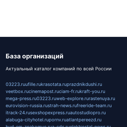
База организаций
Актуальный каталог компаний по всей России
03223.ru
ufille.ru
krasotata.ru
prazdnikdushi.ru
veetbox.ru
cinemapost.ru
ciam-fr.ru
kraft-you.ru
mega-press.ru
03223.ru
web-explore.ru
rastenuya.ru
eurovision-russia.ru
strah-news.ru
freeride-team.ru
itrack-24.ru
sexshopexpress.ru
autostudiopro.ru
alabuga-cityhotel.ru
pornv.ru
atlantpereezd.ru
bud-em-znakomye.ru
a-cdc.ru
elektrostal-news.ru