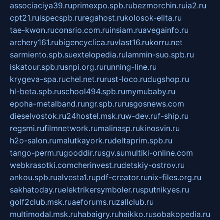
associaciya39.ru
primexpo.spb.ru
bezmorchin.ru
ia2.ru
cpt21.ru
ispecspb.ru
regahost.ru
kolosok-elita.ru
tae-kwon.ru
consrio.com.ru
insiam.ru
avegainfo.ru
archery161.ru
bigencyclica.ru
vlast16.ru
korru.net
sarmiento.spb.su
extelopedia.ru
lammin-suo.spb.ru
iskatour.spb.ru
snpi.org.ru
running-line.ru
krygeva-spa.ru
chel.net.ru
rust-loco.ru
dugshop.ru
hl-beta.spb.ru
school494.spb.ru
mymubaby.ru
epoha-metalband.ru
ngr.spb.ru
rusgosnews.com
dieselvostok.ru
24hostel.msk.ru
w-dev.ru
f-ship.ru
regsmi.ru
filmnetwork.ru
malinasp.ru
kinosvin.ru
h2o-salon.ru
malutkayork.ru
deltaprim.spb.ru
tango-perm.ru
gooddir.ru
sgv.su
multiki-online.com
webkrasotki.com
cherinvest.ru
detskiy-ostrov.ru
ankou.spb.ru
alvesta1.ru
pdf-creator.ru
nix-files.org.ru
sakhatoday.ru
elektrikersymboler.ru
sputnikyes.ru
golf2club.msk.ru
aeforums.ru
zallclub.ru
multimodal.msk.ru
habaigry.ru
haikko.ru
sobakopedia.ru