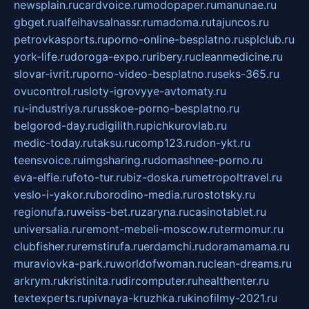
newsplain.ru
cardvoice.ru
modopaper.ru
manunae.ru
gbget.ru
alfeihavsalnassr.ru
madoma.ru
tajuncos.ru
petrovkasports.ru
porno-online-besplatno.ru
splclub.ru
york-life.ru
doroga-expo.ru
ribery.ru
cleanmedicine.ru
slovar-ivrit.ru
porno-video-besplatno.ru
seks-365.ru
ovucontrol.ru
sloty-igrovyye-avtomaty.ru
ru-industriya.ru
russkoe-porno-besplatno.ru
belgorod-day.ru
digilith.ru
pichkurovlab.ru
medic-today.ru
taksu.ru
comp123.ru
don-ykt.ru
teensvoice.ru
imgsharing.ru
domashnee-porno.ru
eva-elfie.ru
foto-tur.ru
biz-doska.ru
metropoltravel.ru
veslo-i-yakor.ru
borodino-media.ru
rostotsky.ru
regionufa.ru
weiss-bet.ru
zaryna.ru
casinotablet.ru
universalia.ru
remont-mebeli-moscow.ru
termomur.ru
clubfisher.ru
remstirufa.ru
erdamchi.ru
doramamama.ru
muraviovka-park.ru
worldofwoman.ru
clean-dreams.ru
arkrym.ru
kristinita.ru
dircomputer.ru
healthenter.ru
textexperts.ru
pivnaya-kruzhka.ru
kinofilmy-2021.ru