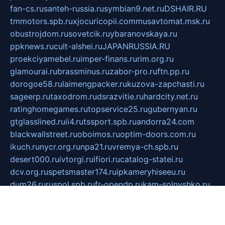
fan-cs.ru
santeh-russia.ru
symbian9.net.ru
DSHAIR.RU
tmmotors.spb.ru
xjocuricopii.com
musavtomat.msk.ru
obustrojdom.ru
sovetcik.ru
ybaranovskaya.ru
ppknews.ru
cult-alshei.ru
JAPANRUSSIA.RU
proekciyamebel.ru
imper-finans.ru
rim.org.ru
glamourai.ru
brassminus.ru
zabor-pro.ru
ftn.pp.ru
dorogoe58.ru
laimengpacker.ru
kuzova-zapchasti.ru
sageerp.ru
taxodrom.ru
dsrazvitie.ru
hardcity.net.ru
ratinghomegames.ru
topservice25.ru
gubernyan.ru
gtglasslined.ru
ii4.ru
tssport.spb.ru
andorra24.com
blackwallstreet.ru
oboimos.ru
optim-doors.com.ru
ikuch.ru
nycr.org.ru
npa21.ru
vremya-ch.spb.ru
desert000.ru
ivtorgi.ru
ifiori.ru
catalog-statei.ru
dcv.org.ru
spetsmaster174.ru
ipkameryhiseeu.ru
dum26.ru
ruspol.spb.ru
fr-opendp.ru
kam-solnyshko.ru
cheyenne-arapaho.ru
sevzapmetal.spb.ru
ted-lapidus.spb.ru
parasite-eliminator.ru
sigma-complete.ru
modernworld.ru
dama-moda.ru