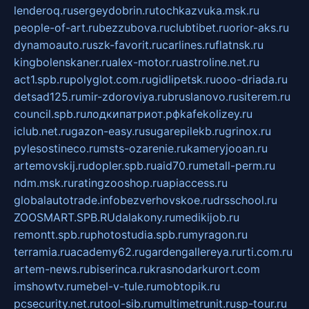
lenderoq.ru
sergeydobrin.ru
tochkazvuka.msk.ru
people-of-art.ru
bezzubova.ru
clubtibet.ru
orior-aks.ru
dynamoauto.ru
szk-favorit.ru
carlines.ru
flatnsk.ru
kingbolenskaner.ru
alex-motor.ru
astroline.net.ru
act1.spb.ru
polyglot.com.ru
gidlipetsk.ru
ooo-driada.ru
detsad125.ru
mir-zdoroviya.ru
bruslanovo.ru
siterem.ru
council.spb.ru
лодкипатриот.рф
kafekolizey.ru
iclub.net.ru
gazon-easy.ru
sugarepilekb.ru
grinox.ru
pylesostineco.ru
msts-ozarenie.ru
kameryjooan.ru
artemovskij.ru
dopler.spb.ru
aid70.ru
metall-perm.ru
ndm.msk.ru
ratingzooshop.ru
apiaccess.ru
globalautotrade.info
bezverhovskoe.ru
drsschool.ru
ZOOSMART.SPB.RU
dalakony.ru
medikijob.ru
remontt.spb.ru
photostudia.spb.ru
myragon.ru
terramia.ru
academy62.ru
gardengallereya.ru
rti.com.ru
artem-news.ru
biserinca.ru
krasnodarkurort.com
imshowtv.ru
mebel-v-tule.ru
mobtopik.ru
pcsecurity.net.ru
tool-sib.ru
multimetrunit.ru
sp-tour.ru