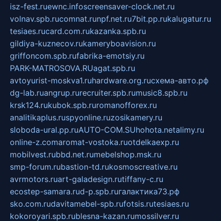
isz-fest.ru
ewnc.info
screensaver-clock.net.ru
volnav.spb.ru
comnat.ru
npf.net.ru
7bit.pp.ru
kalugatur.ru
tesiaes.ru
card.com.ru
kazanka.spb.ru
gildiya-kuznecov.ru
kameryboavision.ru
griffoncom.spb.ru
fabrika-emotsiy.ru
PARK-MATROSOVA.RU
agat.spb.ru
avtoyurist-moskva1.ru
hardware.org.ru
схема-авто.рф
dg-lab.ru
angrup.ru
recruiter.spb.ru
music8.spb.ru
krsk124.ru
kubok.spb.ru
romanofforex.ru
analitikaplus.ru
spyonline.ru
zosikamery.ru
sloboda-ural.pp.ru
AUTO-COM.SU
hohota.net
alimy.ru
online-z.com
aromat-vostoka.ru
otdelkaexp.ru
mobilvest.ru
bbd.net.ru
mebelshop.msk.ru
smp-forum.ru
bastion-td.ru
kosmoscreative.ru
avrmotors.ru
art-galadesign.ru
tiffany-c.ru
ecostep-samara.ru
d-p.spb.ru
галактика73.рф
sko.com.ru
davitamebel-spb.ru
fotsis.ru
tesiaes.ru
kokoroyari.spb.ru
blesna-kazan.ru
mossilver.ru