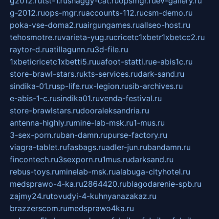
g2012.ru
tst-1.ru
shaggy-cat.ru
opsmgr.ru
ev-gallery.ru
g-2012.ru
ops-mgr.ru
accounts-112.ru
csm-demo.ru
poka-vse-doma2.ru
airgungames.ru
allseo-host.ru
tehosmotre.ru
varieta-yug.ru
cricetc1xbetr1xbetcc2.ru
raytor-d.ru
atillagunn.ru
3d-file.ru
1xbeticricetc1xbetti5.ru
uafoot-statti.ru
e-abis1c.ru
store-brawl-stars.ru
kts-services.ru
dark-sand.ru
sindika-01.ru
sp-life.ru
x-legion.ru
sib-archives.ru
e-abis-1-c.ru
sindika01.ru
venda-festival.ru
store-brawlstars.ru
dooraleksandria.ru
antenna-highly.ru
mine-lab-msk.ru
1-mus.ru
3-sex-porn.ru
ban-damn.ru
purse-factory.ru
viagra-tablet.ru
fasbags.ru
adler-jun.ru
bandamn.ru
fincontech.ru
3sexporn.ru
1mus.ru
darksand.ru
rebus-toys.ru
minelab-msk.ru
alabuga-cityhotel.ru
medsprawo-4-ka.ru
2864420.ru
blagodarenie-spb.ru
zajmy24.ru
tovudyi-4-kuhnyanazakaz.ru
brazzerscom.ru
medsprawo4ka.ru