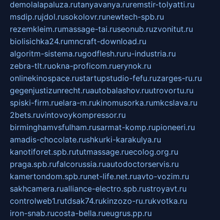
demolalapaluza.ru
tanyavanya.ru
remstir-tolyatti.ru
msdip.ru
jdol.ru
sokolovr.ru
newtech-spb.ru
rezemkleim.ru
massage-tai.ru
seonub.ru
zvonitut.ru
biolisichka24.ru
mncraft-download.ru
algoritm-sistema.ru
godflesh.ru
ru-industria.ru
zebra-tlt.ru
okna-proficom.ru
erynok.ru
onlinekinospace.ru
startupstudio-fefu.ru
zarges-ru.ru
gegenjustizunrecht.ru
autobalashov.ru
utrovortu.ru
spiski-firm.ru
elara-m.ru
kinomusorka.ru
mkcslava.ru
2bets.ru
vintovoykompressor.ru
birminghamvsfulham.ru
sarmat-komp.ru
pioneeri.ru
amadis-chocolate.ru
shkurki-karakulya.ru
kanotiforet.spb.ru
tutmassage.ru
ecolog.org.ru
praga.spb.ru
falcorussia.ru
autodoctorservis.ru
kamertondom.spb.ru
net-life.net.ru
avto-vozim.ru
sakhcamera.ru
alliance-electro.spb.ru
stroyavt.ru
controlweb1.ru
tdsak74.ru
kinzozo-ru.ru
kvotka.ru
iron-snab.ru
costa-bella.ru
eugrus.pp.ru