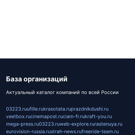
База организаций
Актуальный каталог компаний по всей России
03223.ru
ufille.ru
krasotata.ru
prazdnikdushi.ru
veetbox.ru
cinemapost.ru
ciam-fr.ru
kraft-you.ru
mega-press.ru
03223.ru
web-explore.ru
rastenuya.ru
eurovision-russia.ru
strah-news.ru
freeride-team.ru