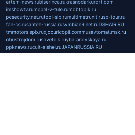
artem-news.ru
biserinca.ru
krasnodarkurort.com
imshowtv.ru
mebel-v-tule.ru
mobtopik.ru
pcsecurity.net.ru
tool-sib.ru
multimetrunit.ru
sp-tour.ru
fan-cs.ru
santeh-russia.ru
symbian9.net.ru
DSHAIR.RU
tmmotors.spb.ru
xjocuricopii.com
musavtomat.msk.ru
obustrojdom.ru
sovetcik.ru
ybaranovskaya.ru
ppknews.ru
cult-alshei.ru
JAPANRUSSIA.RU
proekciyamebel.ru
imper-finans.ru
rim.org.ru
glamourai.ru
brassminus.ru
zabor-pro.ru
ftn.pp.ru
dorogoe58.ru
laimengpacker.ru
kuzova-zapchasti.ru
sageerp.ru
taxodrom.ru
dsrazvitie.ru
hardcity.net.ru
ratinghomegames.ru
topservice25.ru
gubernyan.ru
gtglasslined.ru
ii4.ru
tssport.spb.ru
andorra24.com
blackwallstreet.ru
oboimos.ru
optim-doors.com.ru
ikuch.ru
nycr.org.ru
npa21.ru
vremya-ch.spb.ru
desert000.ru
ivtorgi.ru
ifiori.ru
catalog-statei.ru
dcv.org.ru
spetsmaster174.ru
ipkameryhiseeu.ru
dum26.ru
ruspol.spb.ru
fr-opendp.ru
kam-solnyshko.ru