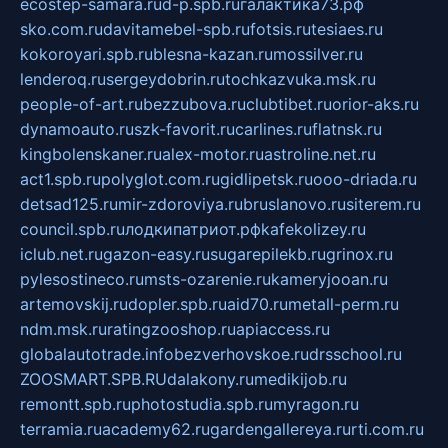
ecostep-samara.ru
d-p.spb.ru
галактика73.рф
sko.com.ru
davitamebel-spb.ru
fotsis.ru
tesiaes.ru
kokoroyari.spb.ru
blesna-kazan.ru
mossilver.ru
lenderoq.ru
sergeydobrin.ru
tochkazvuka.msk.ru
people-of-art.ru
bezzubova.ru
clubtibet.ru
orior-aks.ru
dynamoauto.ru
szk-favorit.ru
carlines.ru
flatnsk.ru
kingbolenskaner.ru
alex-motor.ru
astroline.net.ru
act1.spb.ru
polyglot.com.ru
gidlipetsk.ru
ooo-driada.ru
detsad125.ru
mir-zdoroviya.ru
bruslanovo.ru
siterem.ru
council.spb.ru
лодкипатриот.рф
kafekolizey.ru
iclub.net.ru
gazon-easy.ru
sugarepilekb.ru
grinox.ru
pylesostineco.ru
msts-ozarenie.ru
kameryjooan.ru
artemovskij.ru
dopler.spb.ru
aid70.ru
metall-perm.ru
ndm.msk.ru
ratingzooshop.ru
apiaccess.ru
globalautotrade.info
bezverhovskoe.ru
drsschool.ru
ZOOSMART.SPB.RU
dalakony.ru
medikijob.ru
remontt.spb.ru
photostudia.spb.ru
myragon.ru
terramia.ru
academy62.ru
gardengallereya.ru
rti.com.ru