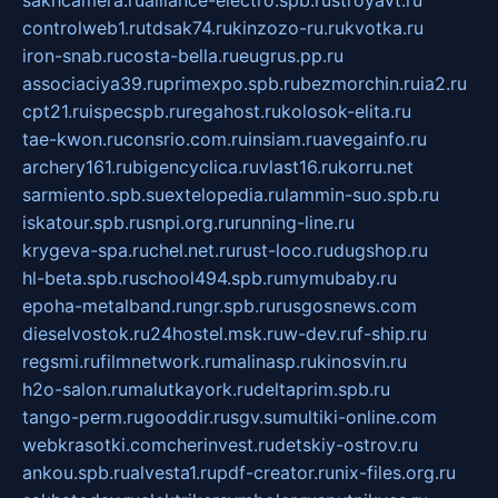
controlweb1.ru
tdsak74.ru
kinzozo-ru.ru
kvotka.ru
iron-snab.ru
costa-bella.ru
eugrus.pp.ru
associaciya39.ru
primexpo.spb.ru
bezmorchin.ru
ia2.ru
cpt21.ru
ispecspb.ru
regahost.ru
kolosok-elita.ru
tae-kwon.ru
consrio.com.ru
insiam.ru
avegainfo.ru
archery161.ru
bigencyclica.ru
vlast16.ru
korru.net
sarmiento.spb.su
extelopedia.ru
lammin-suo.spb.ru
iskatour.spb.ru
snpi.org.ru
running-line.ru
krygeva-spa.ru
chel.net.ru
rust-loco.ru
dugshop.ru
hl-beta.spb.ru
school494.spb.ru
mymubaby.ru
epoha-metalband.ru
ngr.spb.ru
rusgosnews.com
dieselvostok.ru
24hostel.msk.ru
w-dev.ru
f-ship.ru
regsmi.ru
filmnetwork.ru
malinasp.ru
kinosvin.ru
h2o-salon.ru
malutkayork.ru
deltaprim.spb.ru
tango-perm.ru
gooddir.ru
sgv.su
multiki-online.com
webkrasotki.com
cherinvest.ru
detskiy-ostrov.ru
ankou.spb.ru
alvesta1.ru
pdf-creator.ru
nix-files.org.ru