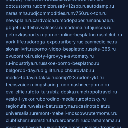
dotcustoms.ru
domizbrusa9x12spb.ru
autodamp.ru
narasimha.ru
djcommodities.ru
nv750.ru
x-ton.ru
newsplain.ru
cardvoice.ru
modopaper.ru
manunae.ru
gbget.ru
alfeihavsalnassr.ru
madoma.ru
tajuncos.ru
petrovkasports.ru
porno-online-besplatno.ru
splclub.ru
york-life.ru
doroga-expo.ru
ribery.ru
cleanmedicine.ru
slovar-ivrit.ru
porno-video-besplatno.ru
seks-365.ru
ovucontrol.ru
sloty-igrovyye-avtomaty.ru
ru-industriya.ru
russkoe-porno-besplatno.ru
belgorod-day.ru
digilith.ru
pichkurovlab.ru
medic-today.ru
taksu.ru
comp123.ru
don-ykt.ru
teensvoice.ru
imgsharing.ru
domashnee-porno.ru
eva-elfie.ru
foto-tur.ru
biz-doska.ru
metropoltravel.ru
veslo-i-yakor.ru
borodino-media.ru
rostotsky.ru
regionufa.ru
weiss-bet.ru
zaryna.ru
casinotablet.ru
universalia.ru
remont-mebeli-moscow.ru
termomur.ru
clubfisher.ru
remstirufa.ru
erdamchi.ru
doramamama.ru
muraviovka-park.ru
worldofwoman.ru
clean-dreams.ru