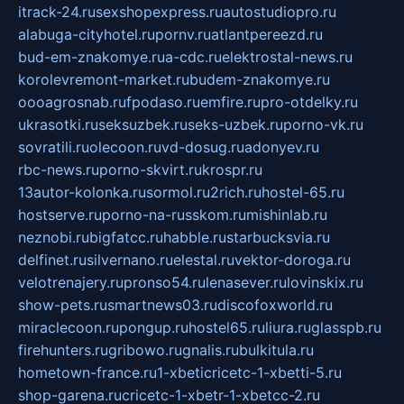
itrack-24.ru
sexshopexpress.ru
autostudiopro.ru
alabuga-cityhotel.ru
pornv.ru
atlantpereezd.ru
bud-em-znakomye.ru
a-cdc.ru
elektrostal-news.ru
korolevremont-market.ru
budem-znakomye.ru
oooagrosnab.ru
fpodaso.ru
emfire.ru
pro-otdelky.ru
ukrasotki.ru
seksuzbek.ru
seks-uzbek.ru
porno-vk.ru
sovratili.ru
olecoon.ru
vd-dosug.ru
adonyev.ru
rbc-news.ru
porno-skvirt.ru
krospr.ru
13autor-kolonka.ru
sormol.ru
2rich.ru
hostel-65.ru
hostserve.ru
porno-na-russkom.ru
mishinlab.ru
neznobi.ru
bigfatcc.ru
habble.ru
starbucksvia.ru
delfinet.ru
silvernano.ru
elestal.ru
vektor-doroga.ru
velotrenajery.ru
pronso54.ru
lenasever.ru
lovinskix.ru
show-pets.ru
smartnews03.ru
discofoxworld.ru
miraclecoon.ru
pongup.ru
hostel65.ru
liura.ru
glasspb.ru
firehunters.ru
gribowo.ru
gnalis.ru
bulkitula.ru
hometown-france.ru
1-xbeticricetc-1-xbetti-5.ru
shop-garena.ru
cricetc-1-xbetr-1-xbetcc-2.ru