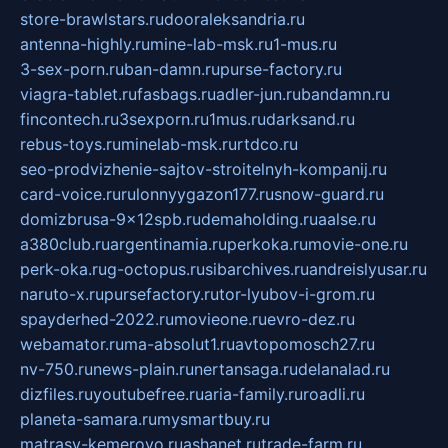
store-brawlstars.ru
dooraleksandria.ru
antenna-highly.ru
mine-lab-msk.ru
1-mus.ru
3-sex-porn.ru
ban-damn.ru
purse-factory.ru
viagra-tablet.ru
fasbags.ru
adler-jun.ru
bandamn.ru
fincontech.ru
3sexporn.ru
1mus.ru
darksand.ru
rebus-toys.ru
minelab-msk.ru
rtdco.ru
seo-prodvizhenie-sajtov-stroitelnyh-kompanij.ru
card-voice.ru
rulonnyygazon177.ru
snow-guard.ru
domizbrusa-9x12spb.ru
demaholding.ru
aalse.ru
a380club.ru
argentinamia.ru
perkoka.ru
movie-one.ru
perk-oka.ru
g-octopus.ru
sibarchives.ru
andreislyusar.ru
naruto-x.ru
pursefactory.ru
tor-lyubov-i-grom.ru
spayderhed-2022.ru
movieone.ru
evro-dez.ru
webamator.ru
ma-absolut1.ru
avtopomosch27.ru
nv-750.ru
news-plain.ru
nertansaga.ru
delanalad.ru
dizfiles.ru
youtubefree.ru
aria-family.ru
roadli.ru
planeta-samara.ru
mysmartbuy.ru
matrasy-kemerovo.ru
ashanet.ru
trade-farm.ru