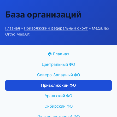
База организаций
Главная
»
Приволжский федеральный округ
» МедиЛаб
Ortho MedArt
🏠 Главная
Центральный ФО
Северо-Западный ФО
Приволжский ФО
Уральский ФО
Сибирский ФО
Дальневосточный ФО