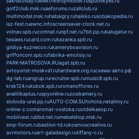
sakhatoday.ru
elektrikersymboler.ru
sputnikyes.ru
golf2club.msk.ru
aeforums.ru
zallclub.ru
multimodal.msk.ru
habaigry.ru
haikko.ru
sobakopedia.ru
isz-fest.ru
ewnc.info
screensaver-clock.net.ru
volnav.spb.ru
comnat.ru
npf.net.ru
7bit.pp.ru
kalugatur.ru
tesiaes.ru
card.com.ru
kazanka.spb.ru
gildiya-kuznecov.ru
kameryboavision.ru
griffoncom.spb.ru
fabrika-emotsiy.ru
PARK-MATROSOVA.RU
agat.spb.ru
avtoyurist-moskva1.ru
hardware.org.ru
схема-авто.рф
dg-lab.ru
angrup.ru
recruiter.spb.ru
music8.spb.ru
krsk124.ru
kubok.spb.ru
romanofforex.ru
analitikaplus.ru
spyonline.ru
zosikamery.ru
sloboda-ural.pp.ru
AUTO-COM.SU
hohota.net
alimy.ru
online-z.com
aromat-vostoka.ru
otdelkaexp.ru
mobilvest.ru
bbd.net.ru
mebelshop.msk.ru
smp-forum.ru
bastion-td.ru
kosmoscreative.ru
avrmotors.ru
art-galadesign.ru
tiffany-c.ru