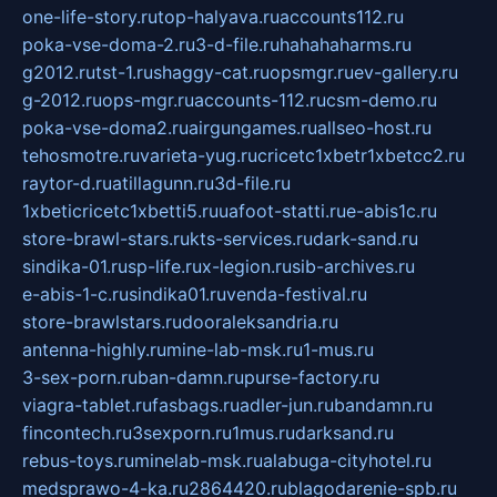
one-life-story.ru
top-halyava.ru
accounts112.ru
poka-vse-doma-2.ru
3-d-file.ru
hahahaharms.ru
g2012.ru
tst-1.ru
shaggy-cat.ru
opsmgr.ru
ev-gallery.ru
g-2012.ru
ops-mgr.ru
accounts-112.ru
csm-demo.ru
poka-vse-doma2.ru
airgungames.ru
allseo-host.ru
tehosmotre.ru
varieta-yug.ru
cricetc1xbetr1xbetcc2.ru
raytor-d.ru
atillagunn.ru
3d-file.ru
1xbeticricetc1xbetti5.ru
uafoot-statti.ru
e-abis1c.ru
store-brawl-stars.ru
kts-services.ru
dark-sand.ru
sindika-01.ru
sp-life.ru
x-legion.ru
sib-archives.ru
e-abis-1-c.ru
sindika01.ru
venda-festival.ru
store-brawlstars.ru
dooraleksandria.ru
antenna-highly.ru
mine-lab-msk.ru
1-mus.ru
3-sex-porn.ru
ban-damn.ru
purse-factory.ru
viagra-tablet.ru
fasbags.ru
adler-jun.ru
bandamn.ru
fincontech.ru
3sexporn.ru
1mus.ru
darksand.ru
rebus-toys.ru
minelab-msk.ru
alabuga-cityhotel.ru
medsprawo-4-ka.ru
2864420.ru
blagodarenie-spb.ru