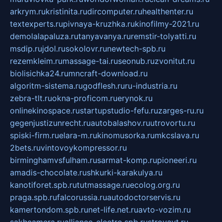
arkrym.ru
kristinita.ru
dircomputer.ru
healthenter.ru
textexperts.ru
pivnaya-kruzhka.ru
kinofilmy-2021.ru
demolalapaluza.ru
tanyavanya.ru
remstir-tolyatti.ru
msdip.ru
jdol.ru
sokolovr.ru
newtech-spb.ru
rezemkleim.ru
massage-tai.ru
seonub.ru
zvonitut.ru
biolisichka24.ru
mncraft-download.ru
algoritm-sistema.ru
godflesh.ru
ru-industria.ru
zebra-tlt.ru
okna-proficom.ru
erynok.ru
onlinekinospace.ru
startupstudio-fefu.ru
zarges-ru.ru
gegenjustizunrecht.ru
autobalashov.ru
utrovortu.ru
spiski-firm.ru
elara-m.ru
kinomusorka.ru
mkcslava.ru
2bets.ru
vintovoykompressor.ru
birminghamvsfulham.ru
sarmat-komp.ru
pioneeri.ru
amadis-chocolate.ru
shkurki-karakulya.ru
kanotiforet.spb.ru
tutmassage.ru
ecolog.org.ru
praga.spb.ru
falcorussia.ru
autodoctorservis.ru
kamertondom.spb.ru
net-life.net.ru
avto-vozim.ru
sakhcamera.ru
alliance-electro.spb.ru
stroyavt.ru