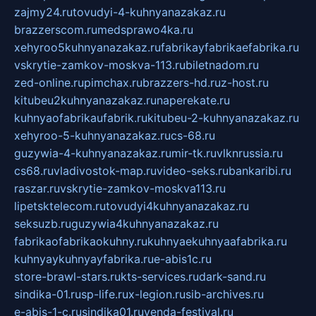
zajmy24.ru
tovudyi-4-kuhnyanazakaz.ru
brazzerscom.ru
medsprawo4ka.ru
xehyroo5kuhnyanazakaz.ru
fabrikayfabrikaefabrika.ru
vskrytie-zamkov-moskva-113.ru
biletnadom.ru
zed-online.ru
pimchax.ru
brazzers-hd.ru
z-host.ru
kitubeu2kuhnyanazakaz.ru
naperekate.ru
kuhnyaofabrikaufabrik.ru
kitubeu-2-kuhnyanazakaz.ru
xehyroo-5-kuhnyanazakaz.ru
cs-68.ru
guzywia-4-kuhnyanazakaz.ru
mir-tk.ru
vlknrussia.ru
cs68.ru
vladivostok-map.ru
video-seks.ru
bankaribi.ru
raszar.ru
vskrytie-zamkov-moskva113.ru
lipetsktelecom.ru
tovudyi4kuhnyanazakaz.ru
seksuzb.ru
guzywia4kuhnyanazakaz.ru
fabrikaofabrikaokuhny.ru
kuhnyaekuhnyaafabrika.ru
kuhnyaykuhnyayfabrika.ru
e-abis1c.ru
store-brawl-stars.ru
kts-services.ru
dark-sand.ru
sindika-01.ru
sp-life.ru
x-legion.ru
sib-archives.ru
e-abis-1-c.ru
sindika01.ru
venda-festival.ru