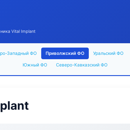
ника Vital Implant
ро-Западный ФО
Приволжский ФО
Уральский ФО
Южный ФО
Северо-Кавказский ФО
plant