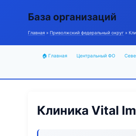
База организаций
Главная
»
Приволжский федеральный округ
» Кли
🏠 Главная
Центральный ФО
Севе
Клиника Vital Im