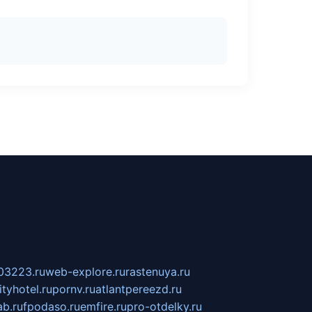
03223.ru
web-explore.ru
rastenuya.ru
tyhotel.ru
pornv.ru
atlantpereezd.ru
b.ru
fpodaso.ru
emfire.ru
pro-otdelky.ru