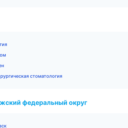
гия
зом
ен
рургическая стоматология
лжский федеральный округ
вск