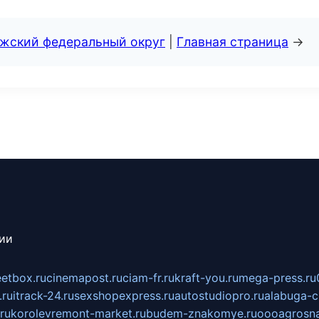
лжский федеральный округ
|
Главная страница
→
сии
eetbox.ru
cinemapost.ru
ciam-fr.ru
kraft-you.ru
mega-press.ru
.ru
itrack-24.ru
sexshopexpress.ru
autostudiopro.ru
alabuga-ci
ru
korolevremont-market.ru
budem-znakomye.ru
oooagrosna