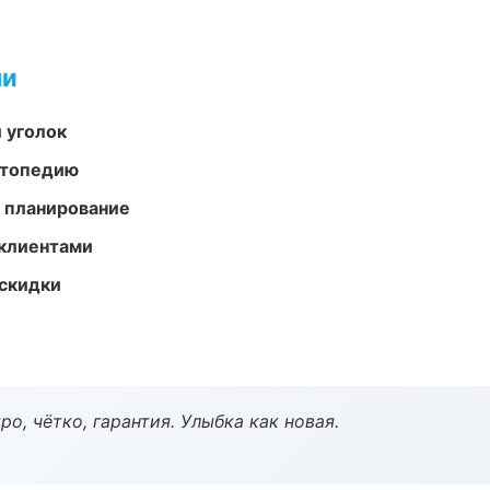
ми
 уголок
ортопедию
 планирование
 клиентами
скидки
о, чётко, гарантия. Улыбка как новая.