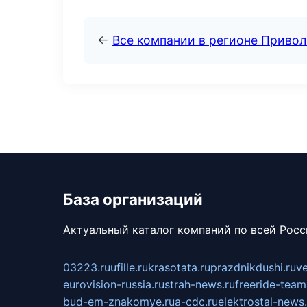
←
Все компании в регионе Приво
База организаций
Актуальный каталог компаний по всей Рос
03223.ru
ufille.ru
krasotata.ru
prazdnikdushi.ru
v
eurovision-russia.ru
strah-news.ru
freeride-team
bud-em-znakomye.ru
a-cdc.ru
elektrostal-news.