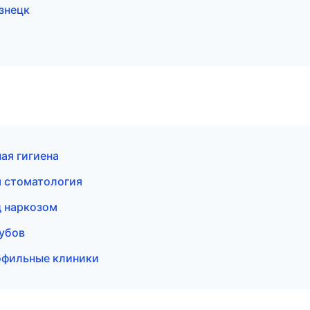
знецк
ая гигиена
я стоматология
д наркозом
зубов
офильные клиники