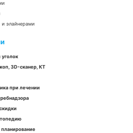
ми
и
 и элайнерами
ми
 уголок
оп, 3D-сканер, КТ
тика при лечении
требнадзора
скидки
ортопедию
 планирование