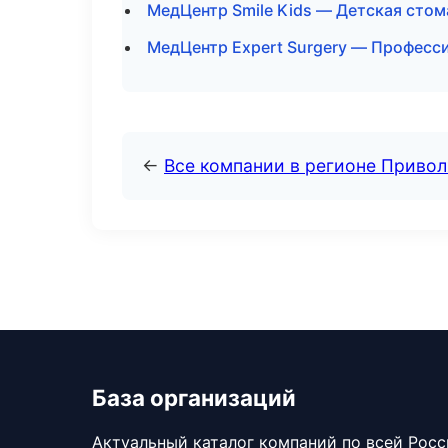
МедЦентр Smile Kids — Детская стом
МедЦентр Expert Surgery — Професси
←
Все компании в регионе Приво
База организаций
Актуальный каталог компаний по всей Рос