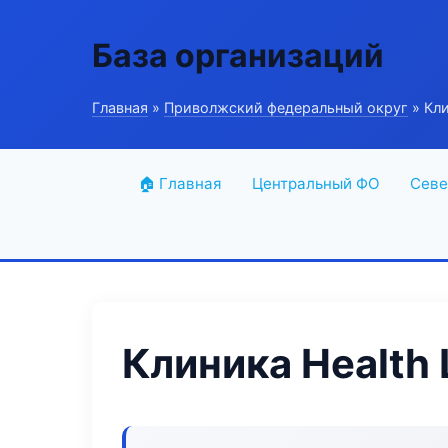
База организаций
Главная
»
Приволжский федеральный округ
» Кли
🏠 Главная
Центральный ФО
Севе
Клиника Health 