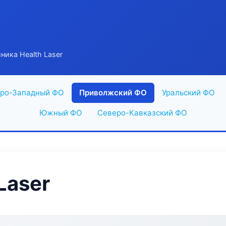
ника Health Laser
ро-Западный ФО
Приволжский ФО
Уральский ФО
Южный ФО
Северо-Кавказский ФО
Laser