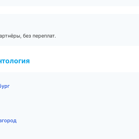
артнёры, без переплат.
нтология
бург
вгород