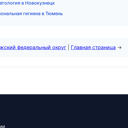
атология в Новокузнецк
ональная гигиена в Тюмень
лжский федеральный округ
|
Главная страница
→
сии