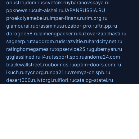
obustrojdom.ru
sovetcik.ru
ybaranovskaya.ru
ppknews.ru
cult-alshei.ru
JAPANRUSSIA.RU
proekciyamebel.ru
imper-finans.ru
rim.org.ru
glamourai.ru
brassminus.ru
zabor-pro.ru
ftn.pp.ru
dorogoe58.ru
laimengpacker.ru
kuzova-zapchasti.ru
sageerp.ru
taxodrom.ru
dsrazvitie.ru
hardcity.net.ru
ratinghomegames.ru
topservice25.ru
gubernyan.ru
gtglasslined.ru
ii4.ru
tssport.spb.ru
andorra24.com
blackwallstreet.ru
oboimos.ru
optim-doors.com.ru
ikuch.ru
nycr.org.ru
npa21.ru
vremya-ch.spb.ru
desert000.ru
ivtorgi.ru
ifiori.ru
catalog-statei.ru
dcv.org.ru
spetsmaster174.ru
ipkameryhiseeu.ru
dum26.ru
ruspol.spb.ru
fr-opendp.ru
kam-solnyshko.ru
cheyenne-arapaho.ru
sevzapmetal.spb.ru
ted-lapidus.spb.ru
parasite-eliminator.ru
sigma-complete.ru
modernworld.ru
dama-moda.ru
eholot-group.ru
sk-nvkz.ru
DRONGOLD.RU
democratia2.ru
i-farmer.ru
mass-sport.org