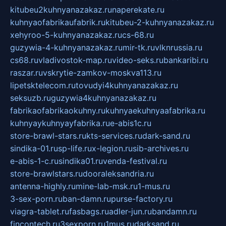
kitubeu2kuhnyanazakaz.ru
naperekate.ru
kuhnyaofabrikaufabrik.ru
kitubeu-2-kuhnyanazakaz.ru
xehyroo-5-kuhnyanazakaz.ru
cs-68.ru
guzywia-4-kuhnyanazakaz.ru
mir-tk.ru
vlknrussia.ru
cs68.ru
vladivostok-map.ru
video-seks.ru
bankaribi.ru
raszar.ru
vskrytie-zamkov-moskva113.ru
lipetsktelecom.ru
tovudyi4kuhnyanazakaz.ru
seksuzb.ru
guzywia4kuhnyanazakaz.ru
fabrikaofabrikaokuhny.ru
kuhnyaekuhnyaafabrika.ru
kuhnyaykuhnyayfabrika.ru
e-abis1c.ru
store-brawl-stars.ru
kts-services.ru
dark-sand.ru
sindika-01.ru
sp-life.ru
x-legion.ru
sib-archives.ru
e-abis-1-c.ru
sindika01.ru
venda-festival.ru
store-brawlstars.ru
dooraleksandria.ru
antenna-highly.ru
mine-lab-msk.ru
1-mus.ru
3-sex-porn.ru
ban-damn.ru
purse-factory.ru
viagra-tablet.ru
fasbags.ru
adler-jun.ru
bandamn.ru
fincontech.ru
3sexporn.ru
1mus.ru
darksand.ru