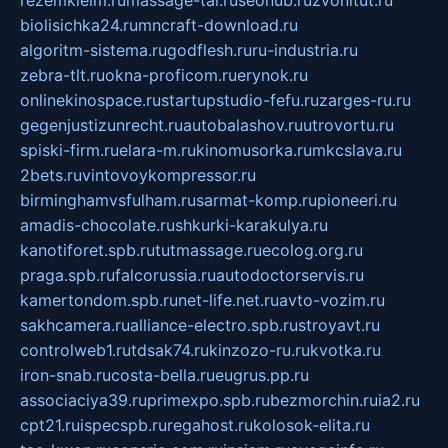
biolisichka24.ru
mncraft-download.ru
algoritm-sistema.ru
godflesh.ru
ru-industria.ru
zebra-tlt.ru
okna-proficom.ru
erynok.ru
onlinekinospace.ru
startupstudio-fefu.ru
zarges-ru.ru
gegenjustizunrecht.ru
autobalashov.ru
utrovortu.ru
spiski-firm.ru
elara-m.ru
kinomusorka.ru
mkcslava.ru
2bets.ru
vintovoykompressor.ru
birminghamvsfulham.ru
sarmat-komp.ru
pioneeri.ru
amadis-chocolate.ru
shkurki-karakulya.ru
kanotiforet.spb.ru
tutmassage.ru
ecolog.org.ru
praga.spb.ru
falcorussia.ru
autodoctorservis.ru
kamertondom.spb.ru
net-life.net.ru
avto-vozim.ru
sakhcamera.ru
alliance-electro.spb.ru
stroyavt.ru
controlweb1.ru
tdsak74.ru
kinzozo-ru.ru
kvotka.ru
iron-snab.ru
costa-bella.ru
eugrus.pp.ru
associaciya39.ru
primexpo.spb.ru
bezmorchin.ru
ia2.ru
cpt21.ru
ispecspb.ru
regahost.ru
kolosok-elita.ru