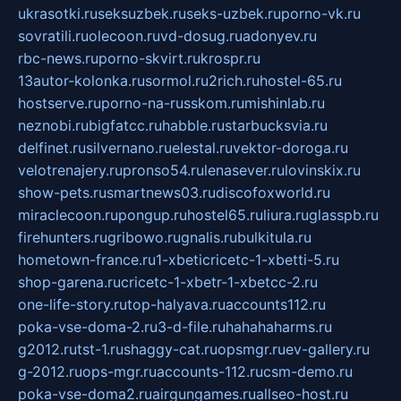
ukrasotki.ru
seksuzbek.ru
seks-uzbek.ru
porno-vk.ru
sovratili.ru
olecoon.ru
vd-dosug.ru
adonyev.ru
rbc-news.ru
porno-skvirt.ru
krospr.ru
13autor-kolonka.ru
sormol.ru
2rich.ru
hostel-65.ru
hostserve.ru
porno-na-russkom.ru
mishinlab.ru
neznobi.ru
bigfatcc.ru
habble.ru
starbucksvia.ru
delfinet.ru
silvernano.ru
elestal.ru
vektor-doroga.ru
velotrenajery.ru
pronso54.ru
lenasever.ru
lovinskix.ru
show-pets.ru
smartnews03.ru
discofoxworld.ru
miraclecoon.ru
pongup.ru
hostel65.ru
liura.ru
glasspb.ru
firehunters.ru
gribowo.ru
gnalis.ru
bulkitula.ru
hometown-france.ru
1-xbeticricetc-1-xbetti-5.ru
shop-garena.ru
cricetc-1-xbetr-1-xbetcc-2.ru
one-life-story.ru
top-halyava.ru
accounts112.ru
poka-vse-doma-2.ru
3-d-file.ru
hahahaharms.ru
g2012.ru
tst-1.ru
shaggy-cat.ru
opsmgr.ru
ev-gallery.ru
g-2012.ru
ops-mgr.ru
accounts-112.ru
csm-demo.ru
poka-vse-doma2.ru
airgungames.ru
allseo-host.ru