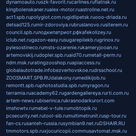
dynamoauto.ru
szk-favorit.ru
carlines.ru
flatnsk.ru
kingbolenskaner.ru
alex-motor.ru
astroline.net.ru
act1.spb.ru
polyglot.com.ru
gidlipetsk.ru
ooo-driada.ru
detsad125.ru
mir-zdoroviya.ru
bruslanovo.ru
siterem.ru
council.spb.ru
лодкипатриот.рф
kafekolizey.ru
iclub.net.ru
gazon-easy.ru
sugarepilekb.ru
grinox.ru
pylesostineco.ru
msts-ozarenie.ru
kameryjooan.ru
artemovskij.ru
dopler.spb.ru
aid70.ru
metall-perm.ru
ndm.msk.ru
ratingzooshop.ru
apiaccess.ru
globalautotrade.info
bezverhovskoe.ru
drsschool.ru
ZOOSMART.SPB.RU
dalakony.ru
medikijob.ru
remontt.spb.ru
photostudia.spb.ru
myragon.ru
terramia.ru
academy62.ru
gardengallereya.ru
rti.com.ru
artem-news.ru
biserinca.ru
krasnodarkurort.com
imshowtv.ru
mebel-v-tule.ru
mobtopik.ru
pcsecurity.net.ru
tool-sib.ru
multimetrunit.ru
sp-tour.ru
fan-cs.ru
santeh-russia.ru
symbian9.net.ru
DSHAIR.RU
tmmotors.spb.ru
xjocuricopii.com
musavtomat.msk.ru