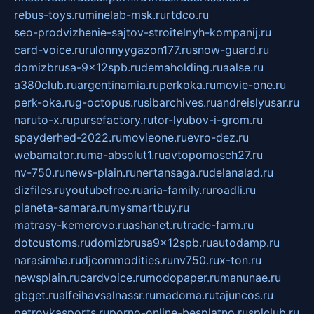
rebus-toys.ru
minelab-msk.ru
rtdco.ru
seo-prodvizhenie-sajtov-stroitelnyh-kompanij.ru
card-voice.ru
rulonnyygazon177.ru
snow-guard.ru
domizbrusa-9x12spb.ru
demaholding.ru
aalse.ru
a380club.ru
argentinamia.ru
perkoka.ru
movie-one.ru
perk-oka.ru
g-octopus.ru
sibarchives.ru
andreislyusar.ru
naruto-x.ru
pursefactory.ru
tor-lyubov-i-grom.ru
spayderhed-2022.ru
movieone.ru
evro-dez.ru
webamator.ru
ma-absolut1.ru
avtopomosch27.ru
nv-750.ru
news-plain.ru
nertansaga.ru
delanalad.ru
dizfiles.ru
youtubefree.ru
aria-family.ru
roadli.ru
planeta-samara.ru
mysmartbuy.ru
matrasy-kemerovo.ru
ashanet.ru
trade-farm.ru
dotcustoms.ru
domizbrusa9x12spb.ru
autodamp.ru
narasimha.ru
djcommodities.ru
nv750.ru
x-ton.ru
newsplain.ru
cardvoice.ru
modopaper.ru
manunae.ru
gbget.ru
alfeihavsalnassr.ru
madoma.ru
tajuncos.ru
petrovkasports.ru
porno-online-besplatno.ru
splclub.ru