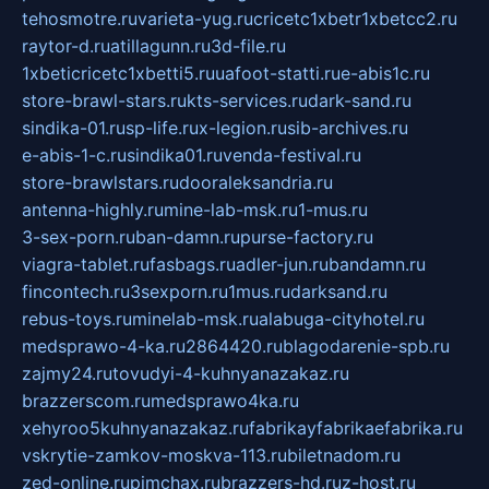
tehosmotre.ru
varieta-yug.ru
cricetc1xbetr1xbetcc2.ru
raytor-d.ru
atillagunn.ru
3d-file.ru
1xbeticricetc1xbetti5.ru
uafoot-statti.ru
e-abis1c.ru
store-brawl-stars.ru
kts-services.ru
dark-sand.ru
sindika-01.ru
sp-life.ru
x-legion.ru
sib-archives.ru
e-abis-1-c.ru
sindika01.ru
venda-festival.ru
store-brawlstars.ru
dooraleksandria.ru
antenna-highly.ru
mine-lab-msk.ru
1-mus.ru
3-sex-porn.ru
ban-damn.ru
purse-factory.ru
viagra-tablet.ru
fasbags.ru
adler-jun.ru
bandamn.ru
fincontech.ru
3sexporn.ru
1mus.ru
darksand.ru
rebus-toys.ru
minelab-msk.ru
alabuga-cityhotel.ru
medsprawo-4-ka.ru
2864420.ru
blagodarenie-spb.ru
zajmy24.ru
tovudyi-4-kuhnyanazakaz.ru
brazzerscom.ru
medsprawo4ka.ru
xehyroo5kuhnyanazakaz.ru
fabrikayfabrikaefabrika.ru
vskrytie-zamkov-moskva-113.ru
biletnadom.ru
zed-online.ru
pimchax.ru
brazzers-hd.ru
z-host.ru