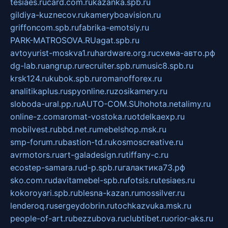
tesiaes.ru
card.com.ru
kazanka.spb.ru
gildiya-kuznecov.ru
kameryboavision.ru
griffoncom.spb.ru
fabrika-emotsiy.ru
PARK-MATROSOVA.RU
agat.spb.ru
avtoyurist-moskva1.ru
hardware.org.ru
схема-авто.рф
dg-lab.ru
angrup.ru
recruiter.spb.ru
music8.spb.ru
krsk124.ru
kubok.spb.ru
romanofforex.ru
analitikaplus.ru
spyonline.ru
zosikamery.ru
sloboda-ural.pp.ru
AUTO-COM.SU
hohota.net
alimy.ru
online-z.com
aromat-vostoka.ru
otdelkaexp.ru
mobilvest.ru
bbd.net.ru
mebelshop.msk.ru
smp-forum.ru
bastion-td.ru
kosmoscreative.ru
avrmotors.ru
art-galadesign.ru
tiffany-c.ru
ecostep-samara.ru
d-p.spb.ru
галактика73.рф
sko.com.ru
davitamebel-spb.ru
fotsis.ru
tesiaes.ru
kokoroyari.spb.ru
blesna-kazan.ru
mossilver.ru
lenderoq.ru
sergeydobrin.ru
tochkazvuka.msk.ru
people-of-art.ru
bezzubova.ru
clubtibet.ru
orior-aks.ru