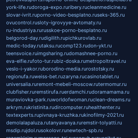
york-life.ru
doroga-expo.ru
ribery.ru
cleanmedicine.ru
slovar-ivrit.ru
porno-video-besplatno.ru
seks-365.ru
ovucontrol.ru
sloty-igrovyye-avtomaty.ru
ru-industriya.ru
russkoe-porno-besplatno.ru
belgorod-day.ru
digilith.ru
pichkurovlab.ru
medic-today.ru
taksu.ru
comp123.ru
don-ykt.ru
teensvoice.ru
imgsharing.ru
domashnee-porno.ru
eva-elfie.ru
foto-tur.ru
biz-doska.ru
metropoltravel.ru
veslo-i-yakor.ru
borodino-media.ru
rostotsky.ru
regionufa.ru
weiss-bet.ru
zaryna.ru
casinotablet.ru
universalia.ru
remont-mebeli-moscow.ru
termomur.ru
clubfisher.ru
remstirufa.ru
erdamchi.ru
doramamama.ru
muraviovka-park.ru
worldofwoman.ru
clean-dreams.ru
arkrym.ru
kristinita.ru
dircomputer.ru
healthenter.ru
textexperts.ru
pivnaya-kruzhka.ru
kinofilmy-2021.ru
demolalapaluza.ru
tanyavanya.ru
remstir-tolyatti.ru
msdip.ru
jdol.ru
sokolovr.ru
newtech-spb.ru
rezemkleim.ru
massage-tai.ru
seonub.ru
zvonitut.ru