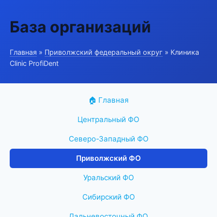
База организаций
Главная
»
Приволжский федеральный округ
» Клиника
Clinic ProfiDent
🏠 Главная
Центральный ФО
Северо-Западный ФО
Приволжский ФО
Уральский ФО
Сибирский ФО
Дальневосточный ФО