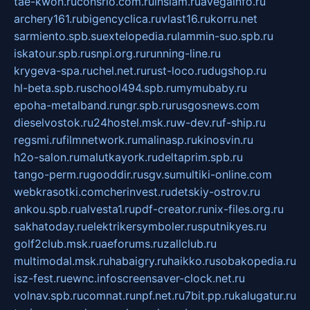
tae-kwon.ru
consrio.com.ru
insiam.ru
avegainfo.ru
archery161.ru
bigencyclica.ru
vlast16.ru
korru.net
sarmiento.spb.su
extelopedia.ru
lammin-suo.spb.ru
iskatour.spb.ru
snpi.org.ru
running-line.ru
krygeva-spa.ru
chel.net.ru
rust-loco.ru
dugshop.ru
hl-beta.spb.ru
school494.spb.ru
mymubaby.ru
epoha-metalband.ru
ngr.spb.ru
rusgosnews.com
dieselvostok.ru
24hostel.msk.ru
w-dev.ru
f-ship.ru
regsmi.ru
filmnetwork.ru
malinasp.ru
kinosvin.ru
h2o-salon.ru
malutkayork.ru
deltaprim.spb.ru
tango-perm.ru
gooddir.ru
sgv.su
multiki-online.com
webkrasotki.com
cherinvest.ru
detskiy-ostrov.ru
ankou.spb.ru
alvesta1.ru
pdf-creator.ru
nix-files.org.ru
sakhatoday.ru
elektrikersymboler.ru
sputnikyes.ru
golf2club.msk.ru
aeforums.ru
zallclub.ru
multimodal.msk.ru
habaigry.ru
haikko.ru
sobakopedia.ru
isz-fest.ru
ewnc.info
screensaver-clock.net.ru
volnav.spb.ru
comnat.ru
npf.net.ru
7bit.pp.ru
kalugatur.ru