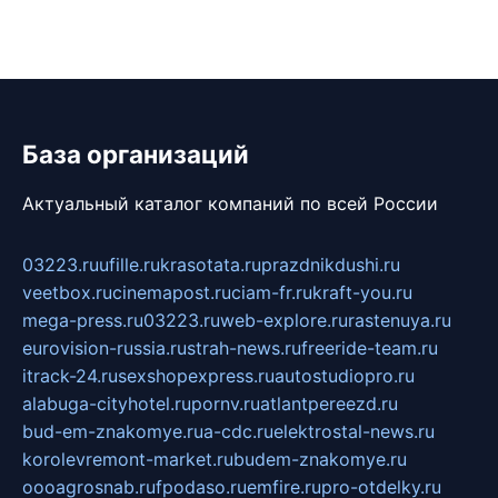
База организаций
Актуальный каталог компаний по всей России
03223.ru
ufille.ru
krasotata.ru
prazdnikdushi.ru
veetbox.ru
cinemapost.ru
ciam-fr.ru
kraft-you.ru
mega-press.ru
03223.ru
web-explore.ru
rastenuya.ru
eurovision-russia.ru
strah-news.ru
freeride-team.ru
itrack-24.ru
sexshopexpress.ru
autostudiopro.ru
alabuga-cityhotel.ru
pornv.ru
atlantpereezd.ru
bud-em-znakomye.ru
a-cdc.ru
elektrostal-news.ru
korolevremont-market.ru
budem-znakomye.ru
oooagrosnab.ru
fpodaso.ru
emfire.ru
pro-otdelky.ru