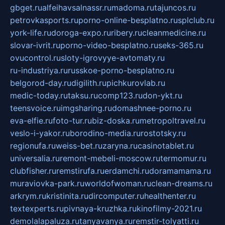
gbget.ru
alfeihavsalnassr.ru
madoma.ru
tajuncos.ru
petrovkasports.ru
porno-online-besplatno.ru
splclub.ru
york-life.ru
doroga-expo.ru
ribery.ru
cleanmedicine.ru
slovar-ivrit.ru
porno-video-besplatno.ru
seks-365.ru
ovucontrol.ru
sloty-igrovyye-avtomaty.ru
ru-industriya.ru
russkoe-porno-besplatno.ru
belgorod-day.ru
digilith.ru
pichkurovlab.ru
medic-today.ru
taksu.ru
comp123.ru
don-ykt.ru
teensvoice.ru
imgsharing.ru
domashnee-porno.ru
eva-elfie.ru
foto-tur.ru
biz-doska.ru
metropoltravel.ru
veslo-i-yakor.ru
borodino-media.ru
rostotsky.ru
regionufa.ru
weiss-bet.ru
zaryna.ru
casinotablet.ru
universalia.ru
remont-mebeli-moscow.ru
termomur.ru
clubfisher.ru
remstirufa.ru
erdamchi.ru
doramamama.ru
muraviovka-park.ru
worldofwoman.ru
clean-dreams.ru
arkrym.ru
kristinita.ru
dircomputer.ru
healthenter.ru
textexperts.ru
pivnaya-kruzhka.ru
kinofilmy-2021.ru
demolalapaluza.ru
tanyavanya.ru
remstir-tolyatti.ru