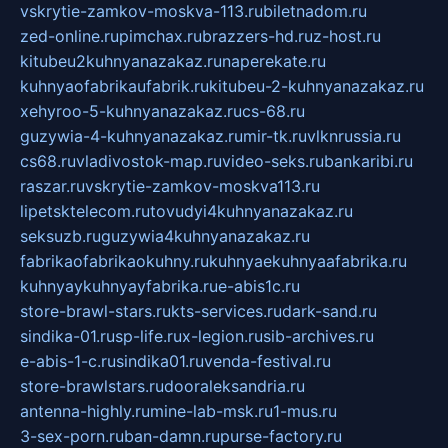
vskrytie-zamkov-moskva-113.ru
biletnadom.ru
zed-online.ru
pimchax.ru
brazzers-hd.ru
z-host.ru
kitubeu2kuhnyanazakaz.ru
naperekate.ru
kuhnyaofabrikaufabrik.ru
kitubeu-2-kuhnyanazakaz.ru
xehyroo-5-kuhnyanazakaz.ru
cs-68.ru
guzywia-4-kuhnyanazakaz.ru
mir-tk.ru
vlknrussia.ru
cs68.ru
vladivostok-map.ru
video-seks.ru
bankaribi.ru
raszar.ru
vskrytie-zamkov-moskva113.ru
lipetsktelecom.ru
tovudyi4kuhnyanazakaz.ru
seksuzb.ru
guzywia4kuhnyanazakaz.ru
fabrikaofabrikaokuhny.ru
kuhnyaekuhnyaafabrika.ru
kuhnyaykuhnyayfabrika.ru
e-abis1c.ru
store-brawl-stars.ru
kts-services.ru
dark-sand.ru
sindika-01.ru
sp-life.ru
x-legion.ru
sib-archives.ru
e-abis-1-c.ru
sindika01.ru
venda-festival.ru
store-brawlstars.ru
dooraleksandria.ru
antenna-highly.ru
mine-lab-msk.ru
1-mus.ru
3-sex-porn.ru
ban-damn.ru
purse-factory.ru