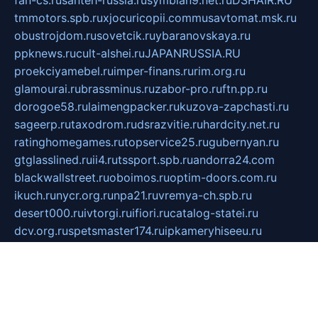
tmmotors.spb.ru
xjocuricopii.com
musavtomat.msk.ru
obustrojdom.ru
sovetcik.ru
ybaranovskaya.ru
ppknews.ru
cult-alshei.ru
JAPANRUSSIA.RU
proekciyamebel.ru
imper-finans.ru
rim.org.ru
glamourai.ru
brassminus.ru
zabor-pro.ru
ftn.pp.ru
dorogoe58.ru
laimengpacker.ru
kuzova-zapchasti.ru
sageerp.ru
taxodrom.ru
dsrazvitie.ru
hardcity.net.ru
ratinghomegames.ru
topservice25.ru
gubernyan.ru
gtglasslined.ru
ii4.ru
tssport.spb.ru
andorra24.com
blackwallstreet.ru
oboimos.ru
optim-doors.com.ru
ikuch.ru
nycr.org.ru
npa21.ru
vremya-ch.spb.ru
desert000.ru
ivtorgi.ru
ifiori.ru
catalog-statei.ru
dcv.org.ru
spetsmaster174.ru
ipkameryhiseeu.ru
dum26.ru
ruspol.spb.ru
fr-opendp.ru
kam-solnyshko.ru
cheyenne-arapaho.ru
sevzapmetal.spb.ru
ted-lapidus.spb.ru
parasite-eliminator.ru
sigma-complete.ru
modernworld.ru
dama-moda.ru