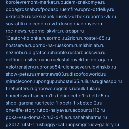
korolevremont-market.ru
budem-znakomye.ru
oooagrosnab.ru
fpodaso.ru
emfire.ru
pro-otdelky.ru
ukrasotki.ru
seksuzbek.ru
seks-uzbek.ru
porno-vk.ru
sovratili.ru
olecoon.ru
vd-dosug.ru
adonyev.ru
rbc-news.ru
porno-skvirt.ru
krospr.ru
13autor-kolonka.ru
sormol.ru
2rich.ru
hostel-65.ru
hostserve.ru
porno-na-russkom.ru
mishinlab.ru
neznobi.ru
bigfatcc.ru
habble.ru
starbucksvia.ru
delfinet.ru
silvernano.ru
elestal.ru
vektor-doroga.ru
velotrenajery.ru
pronso54.ru
lenasever.ru
lovinskix.ru
show-pets.ru
smartnews03.ru
discofoxworld.ru
miraclecoon.ru
pongup.ru
hostel65.ru
liura.ru
glasspb.ru
firehunters.ru
gribowo.ru
gnalis.ru
bulkitula.ru
hometown-france.ru
1-xbeticricetc-1-xbetti-5.ru
shop-garena.ru
cricetc-1-xbetr-1-xbetcc-2.ru
one-life-story.ru
top-halyava.ru
accounts112.ru
poka-vse-doma-2.ru
3-d-file.ru
hahahaharms.ru
g2012.ru
tst-1.ru
shaggy-cat.ru
opsmgr.ru
ev-gallery.ru