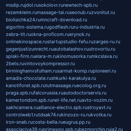
msdip.ru
jdol.ru
sokolovr.ru
newtech-spb.ru
rezemkleim.ru
massage-tai.ru
seonub.ru
zvonitut.ru
biolisichka24.ru
mncraft-download.ru
algoritm-sistema.ru
godflesh.ru
ru-industria.ru
zebra-tlt.ru
okna-proficom.ru
erynok.ru
onlinekinospace.ru
startupstudio-fefu.ru
zarges-ru.ru
gegenjustizunrecht.ru
autobalashov.ru
utrovortu.ru
spiski-firm.ru
elara-m.ru
kinomusorka.ru
mkcslava.ru
2bets.ru
vintovoykompressor.ru
birminghamvsfulham.ru
sarmat-komp.ru
pioneeri.ru
amadis-chocolate.ru
shkurki-karakulya.ru
kanotiforet.spb.ru
tutmassage.ru
ecolog.org.ru
praga.spb.ru
falcorussia.ru
autodoctorservis.ru
kamertondom.spb.ru
net-life.net.ru
avto-vozim.ru
sakhcamera.ru
alliance-electro.spb.ru
stroyavt.ru
controlweb1.ru
tdsak74.ru
kinzozo-ru.ru
kvotka.ru
iron-snab.ru
costa-bella.ru
eugrus.pp.ru
associaciya39.ru
primexpo.spb.ru
bezmorchin.ru
ia2.ru