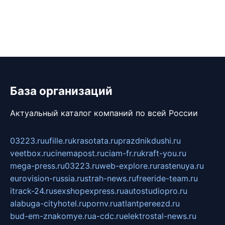
База организаций
Актуальный каталог компаний по всей России
03223.ru
ufille.ru
krasotata.ru
prazdnikdushi.ru
veetbox.ru
cinemapost.ru
ciam-fr.ru
kraft-you.ru
mega-press.ru
03223.ru
web-explore.ru
rastenuya.ru
eurovision-russia.ru
strah-news.ru
freeride-team.ru
itrack-24.ru
sexshopexpress.ru
autostudiopro.ru
alabuga-cityhotel.ru
pornv.ru
atlantpereezd.ru
bud-em-znakomye.ru
a-cdc.ru
elektrostal-news.ru