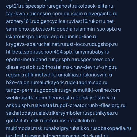
cpt21.ru
ispecspb.ru
regahost.ru
kolosok-elita.ru
tae-kwon.ru
consrio.com.ru
insiam.ru
avegainfo.ru
archery161.ru
bigencyclica.ru
vlast16.ru
korru.net
sarmiento.spb.su
extelopedia.ru
lammin-suo.spb.ru
iskatour.spb.ru
snpi.org.ru
running-line.ru
krygeva-spa.ru
chel.net.ru
rust-loco.ru
dugshop.ru
hl-beta.spb.ru
school494.spb.ru
mymubaby.ru
epoha-metalband.ru
ngr.spb.ru
rusgosnews.com
dieselvostok.ru
24hostel.msk.ru
w-dev.ru
f-ship.ru
regsmi.ru
filmnetwork.ru
malinasp.ru
kinosvin.ru
h2o-salon.ru
malutkayork.ru
deltaprim.spb.ru
tango-perm.ru
gooddir.ru
sgv.su
multiki-online.com
webkrasotki.com
cherinvest.ru
detskiy-ostrov.ru
ankou.spb.ru
alvesta1.ru
pdf-creator.ru
nix-files.org.ru
sakhatoday.ru
elektrikersymboler.ru
sputnikyes.ru
golf2club.msk.ru
aeforums.ru
zallclub.ru
multimodal.msk.ru
habaigry.ru
haikko.ru
sobakopedia.ru
isz-fest.ru
ewnc.info
screensaver-clock.net.ru