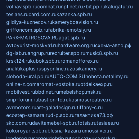
volnav.spb.ru
comnat.ru
npf.net.ru
7bit.pp.ru
kalugatur.ru
tesiaes.ru
card.com.ru
kazanka.spb.ru
gildiya-kuznecov.ru
kameryboavision.ru
griffoncom.spb.ru
fabrika-emotsiy.ru
PARK-MATROSOVA.RU
agat.spb.ru
avtoyurist-moskva1.ru
hardware.org.ru
схема-авто.рф
dg-lab.ru
angrup.ru
recruiter.spb.ru
music8.spb.ru
krsk124.ru
kubok.spb.ru
romanofforex.ru
analitikaplus.ru
spyonline.ru
zosikamery.ru
sloboda-ural.pp.ru
AUTO-COM.SU
hohota.net
alimy.ru
online-z.com
aromat-vostoka.ru
otdelkaexp.ru
mobilvest.ru
bbd.net.ru
mebelshop.msk.ru
smp-forum.ru
bastion-td.ru
kosmoscreative.ru
avrmotors.ru
art-galadesign.ru
tiffany-c.ru
ecostep-samara.ru
d-p.spb.ru
галактика73.рф
sko.com.ru
davitamebel-spb.ru
fotsis.ru
tesiaes.ru
kokoroyari.spb.ru
blesna-kazan.ru
mossilver.ru
lenderoq.ru
sergeydobrin.ru
tochkazvuka.msk.ru