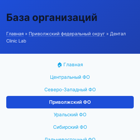
База организаций
Главная
»
Приволжский федеральный округ
» Дентал
Clinic Lab
🏠 Главная
Центральный ФО
Северо-Западный ФО
Приволжский ФО
Уральский ФО
Сибирский ФО
Дальневосточный ФО