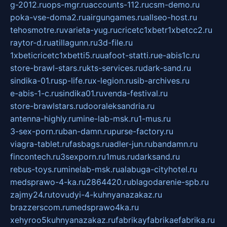
g-2012.ru
ops-mgr.ru
accounts-112.ru
csm-demo.ru
poka-vse-doma2.ru
airgungames.ru
allseo-host.ru
tehosmotre.ru
varieta-yug.ru
cricetc1xbetr1xbetcc2.ru
raytor-d.ru
atillagunn.ru
3d-file.ru
1xbeticricetc1xbetti5.ru
uafoot-statti.ru
e-abis1c.ru
store-brawl-stars.ru
kts-services.ru
dark-sand.ru
sindika-01.ru
sp-life.ru
x-legion.ru
sib-archives.ru
e-abis-1-c.ru
sindika01.ru
venda-festival.ru
store-brawlstars.ru
dooraleksandria.ru
antenna-highly.ru
mine-lab-msk.ru
1-mus.ru
3-sex-porn.ru
ban-damn.ru
purse-factory.ru
viagra-tablet.ru
fasbags.ru
adler-jun.ru
bandamn.ru
fincontech.ru
3sexporn.ru
1mus.ru
darksand.ru
rebus-toys.ru
minelab-msk.ru
alabuga-cityhotel.ru
medsprawo-4-ka.ru
2864420.ru
blagodarenie-spb.ru
zajmy24.ru
tovudyi-4-kuhnyanazakaz.ru
brazzerscom.ru
medsprawo4ka.ru
xehyroo5kuhnyanazakaz.ru
fabrikayfabrikaefabrika.ru