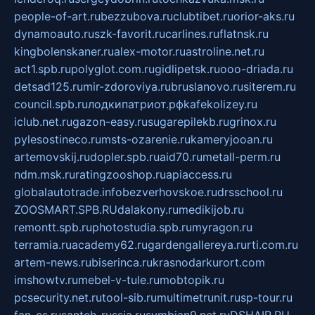
people-of-art.ru
bezzubova.ru
clubtibet.ru
orior-aks.ru
dynamoauto.ru
szk-favorit.ru
carlines.ru
flatnsk.ru
kingbolenskaner.ru
alex-motor.ru
astroline.net.ru
act1.spb.ru
polyglot.com.ru
gidlipetsk.ru
ooo-driada.ru
detsad125.ru
mir-zdoroviya.ru
bruslanovo.ru
siterem.ru
council.spb.ru
лодкипатриот.рф
kafekolizey.ru
iclub.net.ru
gazon-easy.ru
sugarepilekb.ru
grinox.ru
pylesostineco.ru
msts-ozarenie.ru
kameryjooan.ru
artemovskij.ru
dopler.spb.ru
aid70.ru
metall-perm.ru
ndm.msk.ru
ratingzooshop.ru
apiaccess.ru
globalautotrade.info
bezverhovskoe.ru
drsschool.ru
ZOOSMART.SPB.RU
dalakony.ru
medikijob.ru
remontt.spb.ru
photostudia.spb.ru
myragon.ru
terramia.ru
academy62.ru
gardengallereya.ru
rti.com.ru
artem-news.ru
biserinca.ru
krasnodarkurort.com
imshowtv.ru
mebel-v-tule.ru
mobtopik.ru
pcsecurity.net.ru
tool-sib.ru
multimetrunit.ru
sp-tour.ru
fan-cs.ru
santeh-russia.ru
symbian9.net.ru
DSHAIR.RU