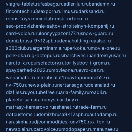
viagra-tablet.ru
fasbags.ru
adler-jun.ru
bandamn.ru
fincontech.ru
3sexporn.ru
1mus.ru
darksand.ru
rebus-toys.ru
minelab-msk.ru
rtdco.ru
seo-prodvizhenie-sajtov-stroitelnyh-kompanij.ru
card-voice.ru
rulonnyygazon177.ru
snow-guard.ru
domizbrusa-9x12spb.ru
demaholding.ru
aalse.ru
a380club.ru
argentinamia.ru
perkoka.ru
movie-one.ru
perk-oka.ru
g-octopus.ru
sibarchives.ru
andreislyusar.ru
naruto-x.ru
pursefactory.ru
tor-lyubov-i-grom.ru
spayderhed-2022.ru
movieone.ru
evro-dez.ru
webamator.ru
ma-absolut1.ru
avtopomosch27.ru
nv-750.ru
news-plain.ru
nertansaga.ru
delanalad.ru
dizfiles.ru
youtubefree.ru
aria-family.ru
roadli.ru
planeta-samara.ru
mysmartbuy.ru
matrasy-kemerovo.ru
ashanet.ru
trade-farm.ru
dotcustoms.ru
domizbrusa9x12spb.ru
autodamp.ru
narasimha.ru
djcommodities.ru
nv750.ru
x-ton.ru
newsplain.ru
cardvoice.ru
modopaper.ru
manunae.ru