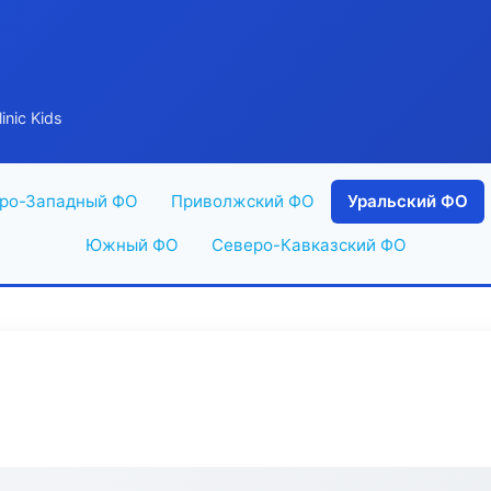
inic Kids
ро-Западный ФО
Приволжский ФО
Уральский ФО
Южный ФО
Северо-Кавказский ФО