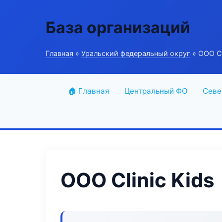
База организаций
Главная
»
Уральский федеральный округ
» ООО Cl
🏠 Главная
Центральный ФО
Севе
ООО Clinic Kids