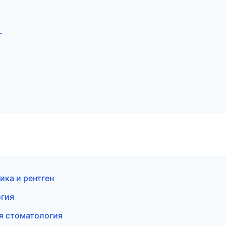
г
ика и рентген
огия
ая стоматология