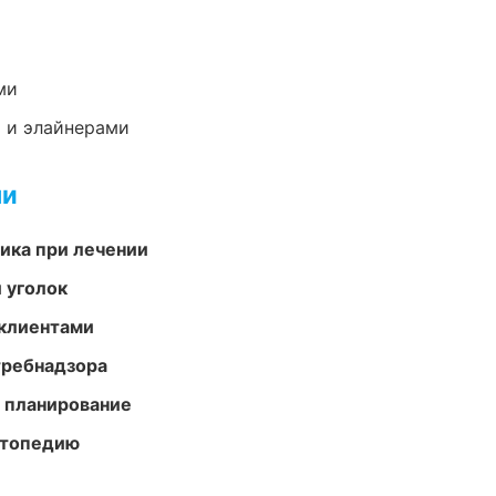
ми
 и элайнерами
ми
тика при лечении
 уголок
 клиентами
требнадзора
 планирование
ортопедию