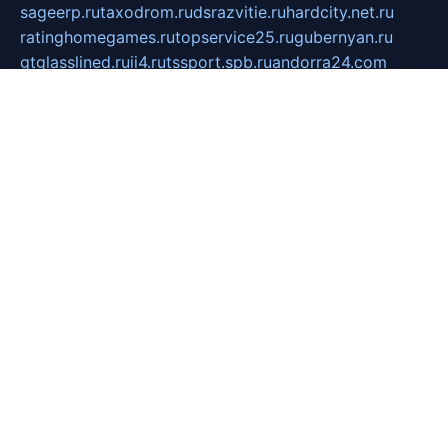
sageerp.ru
taxodrom.ru
dsrazvitie.ru
hardcity.net.ru
ratinghomegames.ru
topservice25.ru
gubernyan.ru
gtglasslined.ru
ii4.ru
tssport.spb.ru
andorra24.com
blackwallstreet.ru
oboimos.ru
optim-doors.com.ru
ikuch.ru
nycr.org.ru
npa21.ru
vremya-ch.spb.ru
desert000.ru
ivtorgi.ru
ifiori.ru
catalog-statei.ru
dcv.org.ru
spetsmaster174.ru
ipkameryhiseeu.ru
dum26.ru
ruspol.spb.ru
fr-opendp.ru
kam-solnyshko.ru
cheyenne-arapaho.ru
sevzapmetal.spb.ru
ted-lapidus.spb.ru
parasite-eliminator.ru
sigma-complete.ru
modernworld.ru
dama-moda.ru
eholot-group.ru
sk-nvkz.ru
DRONGOLD.RU
democratia2.ru
i-farmer.ru
mass-sport.org
jablonex.spb.ru
bookmess.ru
linkword.ru
refineua.com.ru
cs-spec.net.ru
altay-mebel.ru
DNK-THEATRE.RU
mechaniks.spb.ru
ipcamtechage.ru
skosta.ru
a-sun.ru
stroy-ldsp.ru
snowlands.org.ru
childrensshoes.ru
mrlizzy.ru
mebelsofiakrd.ru