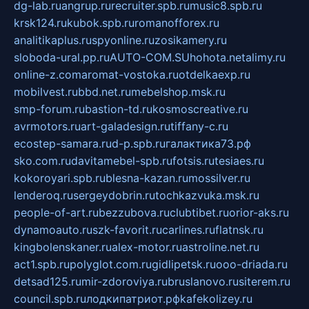
dg-lab.ru
angrup.ru
recruiter.spb.ru
music8.spb.ru
krsk124.ru
kubok.spb.ru
romanofforex.ru
analitikaplus.ru
spyonline.ru
zosikamery.ru
sloboda-ural.pp.ru
AUTO-COM.SU
hohota.net
alimy.ru
online-z.com
aromat-vostoka.ru
otdelkaexp.ru
mobilvest.ru
bbd.net.ru
mebelshop.msk.ru
smp-forum.ru
bastion-td.ru
kosmoscreative.ru
avrmotors.ru
art-galadesign.ru
tiffany-c.ru
ecostep-samara.ru
d-p.spb.ru
галактика73.рф
sko.com.ru
davitamebel-spb.ru
fotsis.ru
tesiaes.ru
kokoroyari.spb.ru
blesna-kazan.ru
mossilver.ru
lenderoq.ru
sergeydobrin.ru
tochkazvuka.msk.ru
people-of-art.ru
bezzubova.ru
clubtibet.ru
orior-aks.ru
dynamoauto.ru
szk-favorit.ru
carlines.ru
flatnsk.ru
kingbolenskaner.ru
alex-motor.ru
astroline.net.ru
act1.spb.ru
polyglot.com.ru
gidlipetsk.ru
ooo-driada.ru
detsad125.ru
mir-zdoroviya.ru
bruslanovo.ru
siterem.ru
council.spb.ru
лодкипатриот.рф
kafekolizey.ru