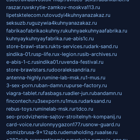
raszar.ru
vskrytie-zamkov-moskva113.ru
lipetsktelecom.ru
tovudyi4kuhnyanazakaz.ru
seksuzb.ru
guzywia4kuhnyanazakaz.ru
fabrikaofabrikaokuhny.ru
kuhnyaekuhnyaafabrika.ru
kuhnyaykuhnyayfabrika.ru
e-abis1c.ru
store-brawl-stars.ru
kts-services.ru
dark-sand.ru
sindika-01.ru
sp-life.ru
x-legion.ru
sib-archives.ru
e-abis-1-c.ru
sindika01.ru
venda-festival.ru
store-brawlstars.ru
dooraleksandria.ru
antenna-highly.ru
mine-lab-msk.ru
1-mus.ru
3-sex-porn.ru
ban-damn.ru
purse-factory.ru
viagra-tablet.ru
fasbags.ru
adler-jun.ru
bandamn.ru
fincontech.ru
3sexporn.ru
1mus.ru
darksand.ru
rebus-toys.ru
minelab-msk.ru
rtdco.ru
seo-prodvizhenie-sajtov-stroitelnyh-kompanij.ru
card-voice.ru
rulonnyygazon177.ru
snow-guard.ru
domizbrusa-9x12spb.ru
demaholding.ru
aalse.ru
a380club.ru
argentinamia.ru
perkoka.ru
movie-one.ru