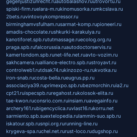
gegenjustizunrecht.ru
autobalashov.ru
utrovortu.ru
spiski-firm.ru
elara-m.ru
kinomusorka.ru
mkcslava.ru
2bets.ru
vintovoykompressor.ru
birminghamvsfulham.ru
sarmat-komp.ru
pioneeri.ru
amadis-chocolate.ru
shkurki-karakulya.ru
kanotiforet.spb.ru
tutmassage.ru
ecolog.org.ru
praga.spb.ru
falcorussia.ru
autodoctorservis.ru
kamertondom.spb.ru
net-life.net.ru
avto-vozim.ru
sakhcamera.ru
alliance-electro.spb.ru
stroyavt.ru
controlweb1.ru
tdsak74.ru
kinzozo-ru.ru
kvotka.ru
iron-snab.ru
costa-bella.ru
eugrus.pp.ru
associaciya39.ru
primexpo.spb.ru
bezmorchin.ru
ia2.ru
cpt21.ru
ispecspb.ru
regahost.ru
kolosok-elita.ru
tae-kwon.ru
consrio.com.ru
insiam.ru
avegainfo.ru
archery161.ru
bigencyclica.ru
vlast16.ru
korru.net
sarmiento.spb.su
extelopedia.ru
lammin-suo.spb.ru
iskatour.spb.ru
snpi.org.ru
running-line.ru
krygeva-spa.ru
chel.net.ru
rust-loco.ru
dugshop.ru