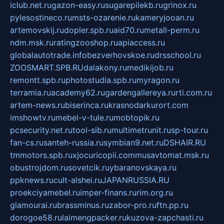
iclub.net.ru
gazon-easy.ru
sugarepilekb.ru
grinox.ru
pylesostineco.ru
msts-ozarenie.ru
kameryjooan.ru
artemovskij.ru
dopler.spb.ru
aid70.ru
metall-perm.ru
ndm.msk.ru
ratingzooshop.ru
apiaccess.ru
globalautotrade.info
bezverhovskoe.ru
drsschool.ru
ZOOSMART.SPB.RU
dalakony.ru
medikijob.ru
remontt.spb.ru
photostudia.spb.ru
myragon.ru
terramia.ru
academy62.ru
gardengallereya.ru
rti.com.ru
artem-news.ru
biserinca.ru
krasnodarkurort.com
imshowtv.ru
mebel-v-tule.ru
mobtopik.ru
pcsecurity.net.ru
tool-sib.ru
multimetrunit.ru
sp-tour.ru
fan-cs.ru
santeh-russia.ru
symbian9.net.ru
DSHAIR.RU
tmmotors.spb.ru
xjocuricopii.com
musavtomat.msk.ru
obustrojdom.ru
sovetcik.ru
ybaranovskaya.ru
ppknews.ru
cult-alshei.ru
JAPANRUSSIA.RU
proekciyamebel.ru
imper-finans.ru
rim.org.ru
glamourai.ru
brassminus.ru
zabor-pro.ru
ftn.pp.ru
dorogoe58.ru
laimengpacker.ru
kuzova-zapchasti.ru