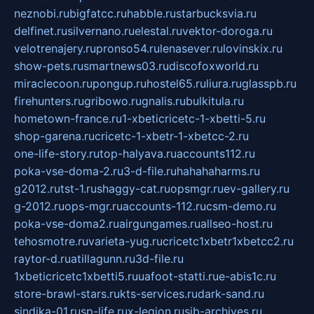
neznobi.ru
bigfatcc.ru
habble.ru
starbucksvia.ru
delfinet.ru
silvernano.ru
elestal.ru
vektor-doroga.ru
velotrenajery.ru
pronso54.ru
lenasever.ru
lovinskix.ru
show-pets.ru
smartnews03.ru
discofoxworld.ru
miraclecoon.ru
pongup.ru
hostel65.ru
liura.ru
glasspb.ru
firehunters.ru
gribowo.ru
gnalis.ru
bulkitula.ru
hometown-france.ru
1-xbeticricetc-1-xbetti-5.ru
shop-garena.ru
cricetc-1-xbetr-1-xbetcc-2.ru
one-life-story.ru
top-halyava.ru
accounts112.ru
poka-vse-doma-2.ru
3-d-file.ru
hahahaharms.ru
g2012.ru
tst-1.ru
shaggy-cat.ru
opsmgr.ru
ev-gallery.ru
g-2012.ru
ops-mgr.ru
accounts-112.ru
csm-demo.ru
poka-vse-doma2.ru
airgungames.ru
allseo-host.ru
tehosmotre.ru
varieta-yug.ru
cricetc1xbetr1xbetcc2.ru
raytor-d.ru
atillagunn.ru
3d-file.ru
1xbeticricetc1xbetti5.ru
uafoot-statti.ru
e-abis1c.ru
store-brawl-stars.ru
kts-services.ru
dark-sand.ru
sindika-01.ru
sp-life.ru
x-legion.ru
sib-archives.ru