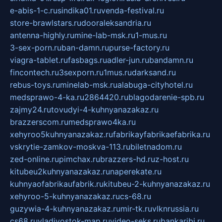
e-abis-1-c.ru
sindika01.ru
venda-festival.ru
store-brawlstars.ru
dooraleksandria.ru
antenna-highly.ru
mine-lab-msk.ru
1-mus.ru
3-sex-porn.ru
ban-damn.ru
purse-factory.ru
viagra-tablet.ru
fasbags.ru
adler-jun.ru
bandamn.ru
fincontech.ru
3sexporn.ru
1mus.ru
darksand.ru
rebus-toys.ru
minelab-msk.ru
alabuga-cityhotel.ru
medsprawo-4-ka.ru
2864420.ru
blagodarenie-spb.ru
zajmy24.ru
tovudyi-4-kuhnyanazakaz.ru
brazzerscom.ru
medsprawo4ka.ru
xehyroo5kuhnyanazakaz.ru
fabrikayfabrikaefabrika.ru
vskrytie-zamkov-moskva-113.ru
biletnadom.ru
zed-online.ru
pimchax.ru
brazzers-hd.ru
z-host.ru
kitubeu2kuhnyanazakaz.ru
naperekate.ru
kuhnyaofabrikaufabrik.ru
kitubeu-2-kuhnyanazakaz.ru
xehyroo-5-kuhnyanazakaz.ru
cs-68.ru
guzywia-4-kuhnyanazakaz.ru
mir-tk.ru
vlknrussia.ru
cs68.ru
vladivostok-map.ru
video-seks.ru
bankaribi.ru