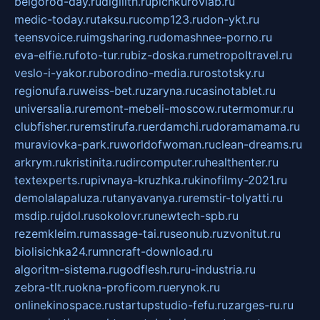
belgorod-day.ru
digilith.ru
pichkurovlab.ru
medic-today.ru
taksu.ru
comp123.ru
don-ykt.ru
teensvoice.ru
imgsharing.ru
domashnee-porno.ru
eva-elfie.ru
foto-tur.ru
biz-doska.ru
metropoltravel.ru
veslo-i-yakor.ru
borodino-media.ru
rostotsky.ru
regionufa.ru
weiss-bet.ru
zaryna.ru
casinotablet.ru
universalia.ru
remont-mebeli-moscow.ru
termomur.ru
clubfisher.ru
remstirufa.ru
erdamchi.ru
doramamama.ru
muraviovka-park.ru
worldofwoman.ru
clean-dreams.ru
arkrym.ru
kristinita.ru
dircomputer.ru
healthenter.ru
textexperts.ru
pivnaya-kruzhka.ru
kinofilmy-2021.ru
demolalapaluza.ru
tanyavanya.ru
remstir-tolyatti.ru
msdip.ru
jdol.ru
sokolovr.ru
newtech-spb.ru
rezemkleim.ru
massage-tai.ru
seonub.ru
zvonitut.ru
biolisichka24.ru
mncraft-download.ru
algoritm-sistema.ru
godflesh.ru
ru-industria.ru
zebra-tlt.ru
okna-proficom.ru
erynok.ru
onlinekinospace.ru
startupstudio-fefu.ru
zarges-ru.ru