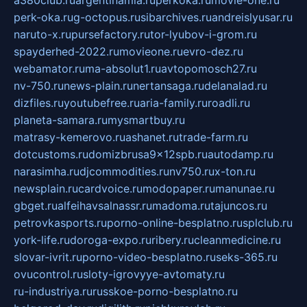
perk-oka.ru
g-octopus.ru
sibarchives.ru
andreislyusar.ru
naruto-x.ru
pursefactory.ru
tor-lyubov-i-grom.ru
spayderhed-2022.ru
movieone.ru
evro-dez.ru
webamator.ru
ma-absolut1.ru
avtopomosch27.ru
nv-750.ru
news-plain.ru
nertansaga.ru
delanalad.ru
dizfiles.ru
youtubefree.ru
aria-family.ru
roadli.ru
planeta-samara.ru
mysmartbuy.ru
matrasy-kemerovo.ru
ashanet.ru
trade-farm.ru
dotcustoms.ru
domizbrusa9x12spb.ru
autodamp.ru
narasimha.ru
djcommodities.ru
nv750.ru
x-ton.ru
newsplain.ru
cardvoice.ru
modopaper.ru
manunae.ru
gbget.ru
alfeihavsalnassr.ru
madoma.ru
tajuncos.ru
petrovkasports.ru
porno-online-besplatno.ru
splclub.ru
york-life.ru
doroga-expo.ru
ribery.ru
cleanmedicine.ru
slovar-ivrit.ru
porno-video-besplatno.ru
seks-365.ru
ovucontrol.ru
sloty-igrovyye-avtomaty.ru
ru-industriya.ru
russkoe-porno-besplatno.ru