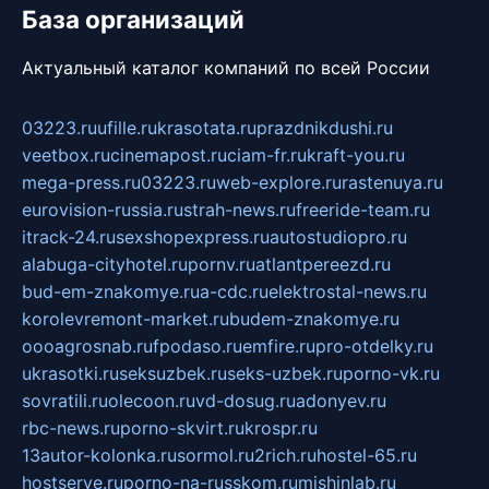
База организаций
Актуальный каталог компаний по всей России
03223.ru
ufille.ru
krasotata.ru
prazdnikdushi.ru
veetbox.ru
cinemapost.ru
ciam-fr.ru
kraft-you.ru
mega-press.ru
03223.ru
web-explore.ru
rastenuya.ru
eurovision-russia.ru
strah-news.ru
freeride-team.ru
itrack-24.ru
sexshopexpress.ru
autostudiopro.ru
alabuga-cityhotel.ru
pornv.ru
atlantpereezd.ru
bud-em-znakomye.ru
a-cdc.ru
elektrostal-news.ru
korolevremont-market.ru
budem-znakomye.ru
oooagrosnab.ru
fpodaso.ru
emfire.ru
pro-otdelky.ru
ukrasotki.ru
seksuzbek.ru
seks-uzbek.ru
porno-vk.ru
sovratili.ru
olecoon.ru
vd-dosug.ru
adonyev.ru
rbc-news.ru
porno-skvirt.ru
krospr.ru
13autor-kolonka.ru
sormol.ru
2rich.ru
hostel-65.ru
hostserve.ru
porno-na-russkom.ru
mishinlab.ru