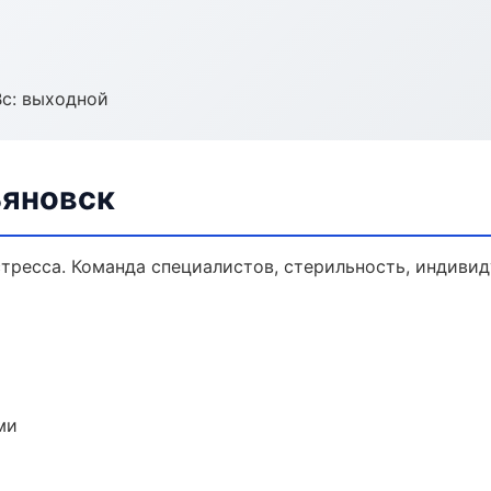
Вс: выходной
ьяновск
тресса. Команда специалистов, стерильность, индиви
ми