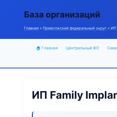
База организаций
Главная
»
Приволжский федеральный округ
» ИП 
🏠 Главная
Центральный ФО
Севе
ИП Family Impla