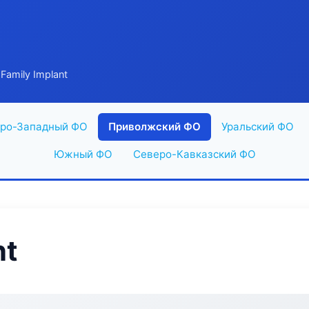
Family Implant
ро-Западный ФО
Приволжский ФО
Уральский ФО
Южный ФО
Северо-Кавказский ФО
nt