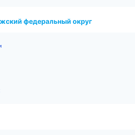
лжский федеральный округ
и
к