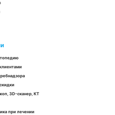
в
и
ми
ортопедию
 клиентами
требнадзора
скидки
оп, 3D-сканер, КТ
тика при лечении