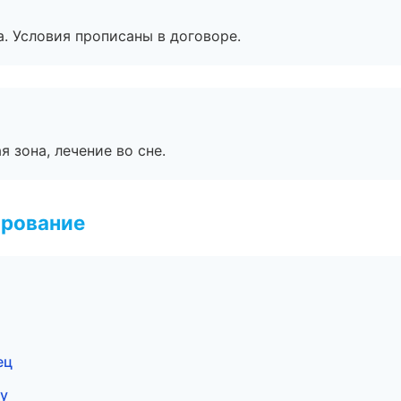
. Условия прописаны в договоре.
я зона, лечение во сне.
ирование
ец
ну