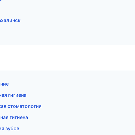
ахалинск
ание
ая гигиена
кая стоматология
ная гигиена
ия зубов