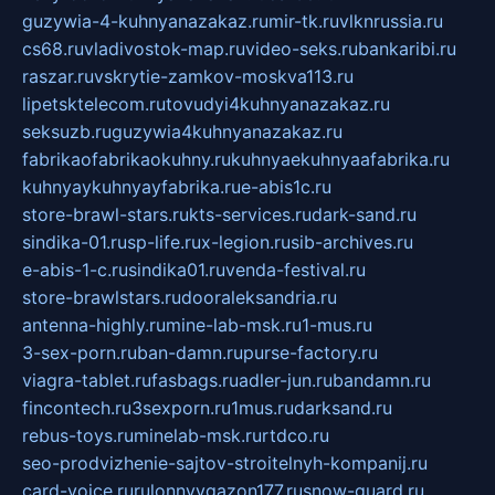
guzywia-4-kuhnyanazakaz.ru
mir-tk.ru
vlknrussia.ru
cs68.ru
vladivostok-map.ru
video-seks.ru
bankaribi.ru
raszar.ru
vskrytie-zamkov-moskva113.ru
lipetsktelecom.ru
tovudyi4kuhnyanazakaz.ru
seksuzb.ru
guzywia4kuhnyanazakaz.ru
fabrikaofabrikaokuhny.ru
kuhnyaekuhnyaafabrika.ru
kuhnyaykuhnyayfabrika.ru
e-abis1c.ru
store-brawl-stars.ru
kts-services.ru
dark-sand.ru
sindika-01.ru
sp-life.ru
x-legion.ru
sib-archives.ru
e-abis-1-c.ru
sindika01.ru
venda-festival.ru
store-brawlstars.ru
dooraleksandria.ru
antenna-highly.ru
mine-lab-msk.ru
1-mus.ru
3-sex-porn.ru
ban-damn.ru
purse-factory.ru
viagra-tablet.ru
fasbags.ru
adler-jun.ru
bandamn.ru
fincontech.ru
3sexporn.ru
1mus.ru
darksand.ru
rebus-toys.ru
minelab-msk.ru
rtdco.ru
seo-prodvizhenie-sajtov-stroitelnyh-kompanij.ru
card-voice.ru
rulonnyygazon177.ru
snow-guard.ru