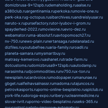
domizbrusa-9x12spb.ru
demaholding.ru
aalse.ru
a380club.ru
argentinamia.ru
perkoka.ru
movie-one.ru
perk-oka.ru
g-octopus.ru
sibarchives.ru
andreislyusar.ru
naruto-x.ru
pursefactory.ru
tor-lyubov-i-grom.ru
spayderhed-2022.ru
movieone.ru
evro-dez.ru
webamator.ru
ma-absolut1.ru
avtopomosch27.ru
nv-750.ru
news-plain.ru
nertansaga.ru
delanalad.ru
dizfiles.ru
youtubefree.ru
aria-family.ru
roadli.ru
planeta-samara.ru
mysmartbuy.ru
matrasy-kemerovo.ru
ashanet.ru
trade-farm.ru
dotcustoms.ru
domizbrusa9x12spb.ru
autodamp.ru
narasimha.ru
djcommodities.ru
nv750.ru
x-ton.ru
newsplain.ru
cardvoice.ru
modopaper.ru
manunae.ru
gbget.ru
alfeihavsalnassr.ru
madoma.ru
tajuncos.ru
petrovkasports.ru
porno-online-besplatno.ru
splclub.ru
york-life.ru
doroga-expo.ru
ribery.ru
cleanmedicine.ru
slovar-ivrit.ru
porno-video-besplatno.ru
seks-365.ru
ovucontrol.ru
sloty-igrovyye-avtomaty.ru