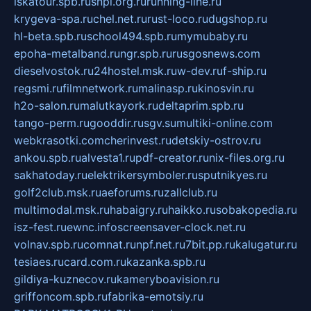
iskatour.spb.ru
snpi.org.ru
running-line.ru
krygeva-spa.ru
chel.net.ru
rust-loco.ru
dugshop.ru
hl-beta.spb.ru
school494.spb.ru
mymubaby.ru
epoha-metalband.ru
ngr.spb.ru
rusgosnews.com
dieselvostok.ru
24hostel.msk.ru
w-dev.ru
f-ship.ru
regsmi.ru
filmnetwork.ru
malinasp.ru
kinosvin.ru
h2o-salon.ru
malutkayork.ru
deltaprim.spb.ru
tango-perm.ru
gooddir.ru
sgv.su
multiki-online.com
webkrasotki.com
cherinvest.ru
detskiy-ostrov.ru
ankou.spb.ru
alvesta1.ru
pdf-creator.ru
nix-files.org.ru
sakhatoday.ru
elektrikersymboler.ru
sputnikyes.ru
golf2club.msk.ru
aeforums.ru
zallclub.ru
multimodal.msk.ru
habaigry.ru
haikko.ru
sobakopedia.ru
isz-fest.ru
ewnc.info
screensaver-clock.net.ru
volnav.spb.ru
comnat.ru
npf.net.ru
7bit.pp.ru
kalugatur.ru
tesiaes.ru
card.com.ru
kazanka.spb.ru
gildiya-kuznecov.ru
kameryboavision.ru
griffoncom.spb.ru
fabrika-emotsiy.ru