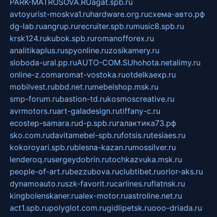
PARK-MATROSOVA.RU
agat.spb.ru
avtoyurist-moskva1.ru
hardware.org.ru
схема-авто.рф
dg-lab.ru
angrup.ru
recruiter.spb.ru
music8.spb.ru
krsk124.ru
kubok.spb.ru
romanofforex.ru
analitikaplus.ru
spyonline.ru
zosikamery.ru
sloboda-ural.pp.ru
AUTO-COM.SU
hohota.net
alimy.ru
online-z.com
aromat-vostoka.ru
otdelkaexp.ru
mobilvest.ru
bbd.net.ru
mebelshop.msk.ru
smp-forum.ru
bastion-td.ru
kosmoscreative.ru
avrmotors.ru
art-galadesign.ru
tiffany-c.ru
ecostep-samara.ru
d-p.spb.ru
галактика73.рф
sko.com.ru
davitamebel-spb.ru
fotsis.ru
tesiaes.ru
kokoroyari.spb.ru
blesna-kazan.ru
mossilver.ru
lenderoq.ru
sergeydobrin.ru
tochkazvuka.msk.ru
people-of-art.ru
bezzubova.ru
clubtibet.ru
orior-aks.ru
dynamoauto.ru
szk-favorit.ru
carlines.ru
flatnsk.ru
kingbolenskaner.ru
alex-motor.ru
astroline.net.ru
act1.spb.ru
polyglot.com.ru
gidlipetsk.ru
ooo-driada.ru