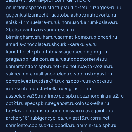
onlinekinospace.ru
startupstudio-fefu.ru
zarges-ru.ru
gegenjustizunrecht.ru
autobalashov.ru
utrovortu.ru
spiski-firm.ru
elara-m.ru
kinomusorka.ru
mkcslava.ru
2bets.ru
vintovoykompressor.ru
birminghamvsfulham.ru
sarmat-komp.ru
pioneeri.ru
amadis-chocolate.ru
shkurki-karakulya.ru
kanotiforet.spb.ru
tutmassage.ru
ecolog.org.ru
praga.spb.ru
falcorussia.ru
autodoctorservis.ru
kamertondom.spb.ru
net-life.net.ru
avto-vozim.ru
sakhcamera.ru
alliance-electro.spb.ru
stroyavt.ru
controlweb1.ru
tdsak74.ru
kinzozo-ru.ru
kvotka.ru
iron-snab.ru
costa-bella.ru
eugrus.pp.ru
associaciya39.ru
primexpo.spb.ru
bezmorchin.ru
ia2.ru
cpt21.ru
ispecspb.ru
regahost.ru
kolosok-elita.ru
tae-kwon.ru
consrio.com.ru
insiam.ru
avegainfo.ru
archery161.ru
bigencyclica.ru
vlast16.ru
korru.net
sarmiento.spb.su
extelopedia.ru
lammin-suo.spb.ru