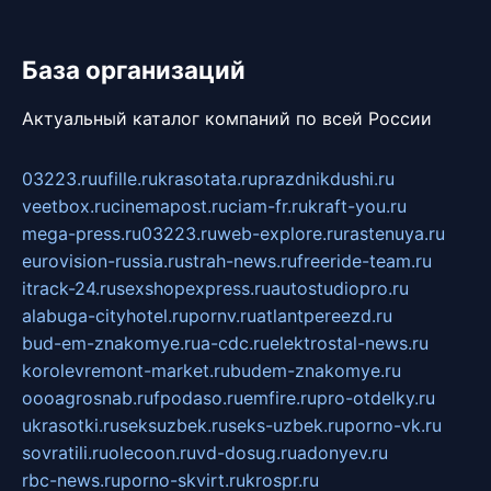
База организаций
Актуальный каталог компаний по всей России
03223.ru
ufille.ru
krasotata.ru
prazdnikdushi.ru
veetbox.ru
cinemapost.ru
ciam-fr.ru
kraft-you.ru
mega-press.ru
03223.ru
web-explore.ru
rastenuya.ru
eurovision-russia.ru
strah-news.ru
freeride-team.ru
itrack-24.ru
sexshopexpress.ru
autostudiopro.ru
alabuga-cityhotel.ru
pornv.ru
atlantpereezd.ru
bud-em-znakomye.ru
a-cdc.ru
elektrostal-news.ru
korolevremont-market.ru
budem-znakomye.ru
oooagrosnab.ru
fpodaso.ru
emfire.ru
pro-otdelky.ru
ukrasotki.ru
seksuzbek.ru
seks-uzbek.ru
porno-vk.ru
sovratili.ru
olecoon.ru
vd-dosug.ru
adonyev.ru
rbc-news.ru
porno-skvirt.ru
krospr.ru