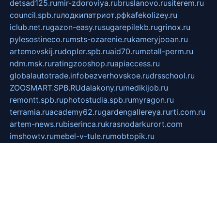
detsad125.ru
mir-zdoroviya.ru
bruslanovo.ru
siterem.ru
council.spb.ru
лодкипатриот.рф
kafekolizey.ru
iclub.net.ru
gazon-easy.ru
sugarepilekb.ru
grinox.ru
pylesostineco.ru
msts-ozarenie.ru
kameryjooan.ru
artemovskij.ru
dopler.spb.ru
aid70.ru
metall-perm.ru
ndm.msk.ru
ratingzooshop.ru
apiaccess.ru
globalautotrade.info
bezverhovskoe.ru
drsschool.ru
ZOOSMART.SPB.RU
dalakony.ru
medikijob.ru
remontt.spb.ru
photostudia.spb.ru
myragon.ru
terramia.ru
academy62.ru
gardengallereya.ru
rti.com.ru
artem-news.ru
biserinca.ru
krasnodarkurort.com
imshowtv.ru
mebel-v-tule.ru
mobtopik.ru
pcsecurity.net.ru
tool-sib.ru
multimetrunit.ru
sp-tour.ru
fan-cs.ru
santeh-russia.ru
symbian9.net.ru
DSHAIR.RU
tmmotors.spb.ru
xjocuricopii.com
musavtomat.msk.ru
obustrojdom.ru
sovetcik.ru
ybaranovskaya.ru
ppknews.ru
cult-alshei.ru
JAPANRUSSIA.RU
proekciyamebel.ru
imper-finans.ru
rim.org.ru