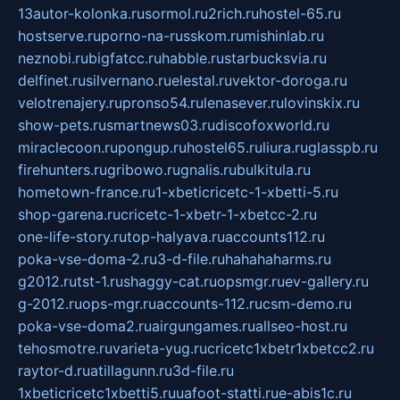
13autor-kolonka.ru
sormol.ru
2rich.ru
hostel-65.ru
hostserve.ru
porno-na-russkom.ru
mishinlab.ru
neznobi.ru
bigfatcc.ru
habble.ru
starbucksvia.ru
delfinet.ru
silvernano.ru
elestal.ru
vektor-doroga.ru
velotrenajery.ru
pronso54.ru
lenasever.ru
lovinskix.ru
show-pets.ru
smartnews03.ru
discofoxworld.ru
miraclecoon.ru
pongup.ru
hostel65.ru
liura.ru
glasspb.ru
firehunters.ru
gribowo.ru
gnalis.ru
bulkitula.ru
hometown-france.ru
1-xbeticricetc-1-xbetti-5.ru
shop-garena.ru
cricetc-1-xbetr-1-xbetcc-2.ru
one-life-story.ru
top-halyava.ru
accounts112.ru
poka-vse-doma-2.ru
3-d-file.ru
hahahaharms.ru
g2012.ru
tst-1.ru
shaggy-cat.ru
opsmgr.ru
ev-gallery.ru
g-2012.ru
ops-mgr.ru
accounts-112.ru
csm-demo.ru
poka-vse-doma2.ru
airgungames.ru
allseo-host.ru
tehosmotre.ru
varieta-yug.ru
cricetc1xbetr1xbetcc2.ru
raytor-d.ru
atillagunn.ru
3d-file.ru
1xbeticricetc1xbetti5.ru
uafoot-statti.ru
e-abis1c.ru