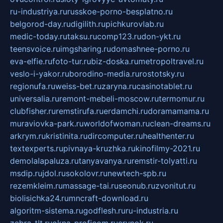
ru-industriya.ru
russkoe-porno-besplatno.ru
belgorod-day.ru
digilith.ru
pichkurovlab.ru
medic-today.ru
taksu.ru
comp123.ru
don-ykt.ru
teensvoice.ru
imgsharing.ru
domashnee-porno.ru
eva-elfie.ru
foto-tur.ru
biz-doska.ru
metropoltravel.ru
veslo-i-yakor.ru
borodino-media.ru
rostotsky.ru
regionufa.ru
weiss-bet.ru
zaryna.ru
casinotablet.ru
universalia.ru
remont-mebeli-moscow.ru
termomur.ru
clubfisher.ru
remstirufa.ru
erdamchi.ru
doramamama.ru
muraviovka-park.ru
worldofwoman.ru
clean-dreams.ru
arkrym.ru
kristinita.ru
dircomputer.ru
healthenter.ru
textexperts.ru
pivnaya-kruzhka.ru
kinofilmy-2021.ru
demolalapaluza.ru
tanyavanya.ru
remstir-tolyatti.ru
msdip.ru
jdol.ru
sokolovr.ru
newtech-spb.ru
rezemkleim.ru
massage-tai.ru
seonub.ru
zvonitut.ru
biolisichka24.ru
mncraft-download.ru
algoritm-sistema.ru
godflesh.ru
ru-industria.ru
zebra-tlt.ru
okna-proficom.ru
erynok.ru