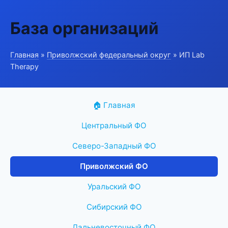
База организаций
Главная
»
Приволжский федеральный округ
» ИП Lab
Therapy
🏠 Главная
Центральный ФО
Северо-Западный ФО
Приволжский ФО
Уральский ФО
Сибирский ФО
Дальневосточный ФО