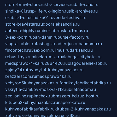
store-brawl-stars.ru
kts-services.ru
dark-sand.ru
sindika-01.ru
sp-life.ru
x-legion.ru
sib-archives.ru
e-abis-1-c.ru
sindika01.ru
venda-festival.ru
store-brawlstars.ru
dooraleksandria.ru
antenna-highly.ru
mine-lab-msk.ru
1-mus.ru
3-sex-porn.ru
ban-damn.ru
purse-factory.ru
viagra-tablet.ru
fasbags.ru
adler-jun.ru
bandamn.ru
fincontech.ru
3sexporn.ru
1mus.ru
darksand.ru
rebus-toys.ru
minelab-msk.ru
alabuga-cityhotel.ru
medsprawo-4-ka.ru
2864420.ru
blagodarenie-spb.ru
zajmy24.ru
tovudyi-4-kuhnyanazakaz.ru
brazzerscom.ru
medsprawo4ka.ru
xehyroo5kuhnyanazakaz.ru
fabrikayfabrikaefabrika.ru
vskrytie-zamkov-moskva-113.ru
biletnadom.ru
zed-online.ru
pimchax.ru
brazzers-hd.ru
z-host.ru
kitubeu2kuhnyanazakaz.ru
naperekate.ru
kuhnyaofabrikaufabrik.ru
kitubeu-2-kuhnyanazakaz.ru
xehyroo-5-kuhnyanazakaz.ru
cs-68.ru