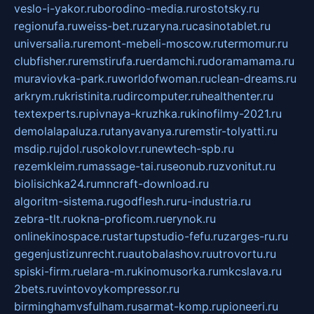
veslo-i-yakor.ru
borodino-media.ru
rostotsky.ru
regionufa.ru
weiss-bet.ru
zaryna.ru
casinotablet.ru
universalia.ru
remont-mebeli-moscow.ru
termomur.ru
clubfisher.ru
remstirufa.ru
erdamchi.ru
doramamama.ru
muraviovka-park.ru
worldofwoman.ru
clean-dreams.ru
arkrym.ru
kristinita.ru
dircomputer.ru
healthenter.ru
textexperts.ru
pivnaya-kruzhka.ru
kinofilmy-2021.ru
demolalapaluza.ru
tanyavanya.ru
remstir-tolyatti.ru
msdip.ru
jdol.ru
sokolovr.ru
newtech-spb.ru
rezemkleim.ru
massage-tai.ru
seonub.ru
zvonitut.ru
biolisichka24.ru
mncraft-download.ru
algoritm-sistema.ru
godflesh.ru
ru-industria.ru
zebra-tlt.ru
okna-proficom.ru
erynok.ru
onlinekinospace.ru
startupstudio-fefu.ru
zarges-ru.ru
gegenjustizunrecht.ru
autobalashov.ru
utrovortu.ru
spiski-firm.ru
elara-m.ru
kinomusorka.ru
mkcslava.ru
2bets.ru
vintovoykompressor.ru
birminghamvsfulham.ru
sarmat-komp.ru
pioneeri.ru