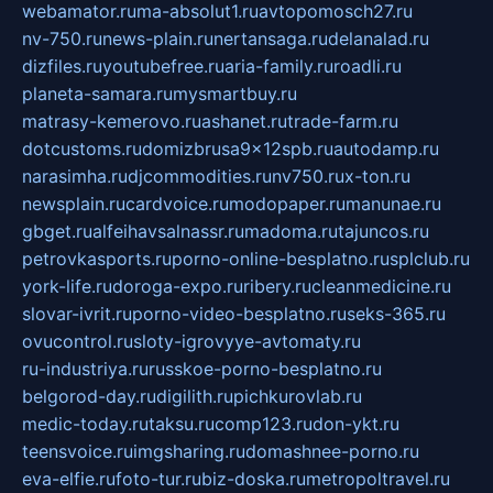
webamator.ru
ma-absolut1.ru
avtopomosch27.ru
nv-750.ru
news-plain.ru
nertansaga.ru
delanalad.ru
dizfiles.ru
youtubefree.ru
aria-family.ru
roadli.ru
planeta-samara.ru
mysmartbuy.ru
matrasy-kemerovo.ru
ashanet.ru
trade-farm.ru
dotcustoms.ru
domizbrusa9x12spb.ru
autodamp.ru
narasimha.ru
djcommodities.ru
nv750.ru
x-ton.ru
newsplain.ru
cardvoice.ru
modopaper.ru
manunae.ru
gbget.ru
alfeihavsalnassr.ru
madoma.ru
tajuncos.ru
petrovkasports.ru
porno-online-besplatno.ru
splclub.ru
york-life.ru
doroga-expo.ru
ribery.ru
cleanmedicine.ru
slovar-ivrit.ru
porno-video-besplatno.ru
seks-365.ru
ovucontrol.ru
sloty-igrovyye-avtomaty.ru
ru-industriya.ru
russkoe-porno-besplatno.ru
belgorod-day.ru
digilith.ru
pichkurovlab.ru
medic-today.ru
taksu.ru
comp123.ru
don-ykt.ru
teensvoice.ru
imgsharing.ru
domashnee-porno.ru
eva-elfie.ru
foto-tur.ru
biz-doska.ru
metropoltravel.ru