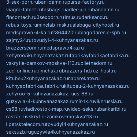
3-sex-porn.ru
ban-damn.ru
purse-factory.ru
viagra-tablet.ru
fasbags.ru
adler-jun.ru
bandamn.ru
fincontech.ru
3sexporn.ru
1mus.ru
darksand.ru
rebus-toys.ru
minelab-msk.ru
alabuga-cityhotel.ru
medsprawo-4-ka.ru
2864420.ru
blagodarenie-spb.ru
zajmy24.ru
tovudyi-4-kuhnyanazakaz.ru
brazzerscom.ru
medsprawo4ka.ru
xehyroo5kuhnyanazakaz.ru
fabrikayfabrikaefabrika.ru
vskrytie-zamkov-moskva-113.ru
biletnadom.ru
zed-online.ru
pimchax.ru
brazzers-hd.ru
z-host.ru
kitubeu2kuhnyanazakaz.ru
naperekate.ru
kuhnyaofabrikaufabrik.ru
kitubeu-2-kuhnyanazakaz.ru
xehyroo-5-kuhnyanazakaz.ru
cs-68.ru
guzywia-4-kuhnyanazakaz.ru
mir-tk.ru
vlknrussia.ru
cs68.ru
vladivostok-map.ru
video-seks.ru
bankaribi.ru
raszar.ru
vskrytie-zamkov-moskva113.ru
lipetsktelecom.ru
tovudyi4kuhnyanazakaz.ru
seksuzb.ru
guzywia4kuhnyanazakaz.ru