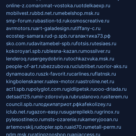
online-z.com
aromat-vostoka.ru
otdelkaexp.ru
mobilvest.ru
bbd.net.ru
mebelshop.msk.ru
smp-forum.ru
bastion-td.ru
kosmoscreative.ru
avrmotors.ru
art-galadesign.ru
tiffany-c.ru
ecostep-samara.ru
d-p.spb.ru
галактика73.рф
sko.com.ru
davitamebel-spb.ru
fotsis.ru
tesiaes.ru
kokoroyari.spb.ru
blesna-kazan.ru
mossilver.ru
lenderoq.ru
sergeydobrin.ru
tochkazvuka.msk.ru
people-of-art.ru
bezzubova.ru
clubtibet.ru
orior-aks.ru
dynamoauto.ru
szk-favorit.ru
carlines.ru
flatnsk.ru
kingbolenskaner.ru
alex-motor.ru
astroline.net.ru
act1.spb.ru
polyglot.com.ru
gidlipetsk.ru
ooo-driada.ru
detsad125.ru
mir-zdoroviya.ru
bruslanovo.ru
siterem.ru
council.spb.ru
лодкипатриот.рф
kafekolizey.ru
iclub.net.ru
gazon-easy.ru
sugarepilekb.ru
grinox.ru
pylesostineco.ru
msts-ozarenie.ru
kameryjooan.ru
artemovskij.ru
dopler.spb.ru
aid70.ru
metall-perm.ru
ndm.msk.ru
ratingzooshop.ru
apiaccess.ru