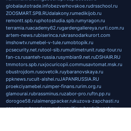
globalautotrade.info
bezverhovskoe.ru
drsschool.ru
ZOOSMART.SPB.RU
dalakony.ru
medikijob.ru
remontt.spb.ru
photostudia.spb.ru
myragon.ru
terramia.ru
academy62.ru
gardengallereya.ru
rti.com.ru
artem-news.ru
biserinca.ru
krasnodarkurort.com
imshowtv.ru
mebel-v-tule.ru
mobtopik.ru
pcsecurity.net.ru
tool-sib.ru
multimetrunit.ru
sp-tour.ru
fan-cs.ru
santeh-russia.ru
symbian9.net.ru
DSHAIR.RU
tmmotors.spb.ru
xjocuricopii.com
musavtomat.msk.ru
obustrojdom.ru
sovetcik.ru
ybaranovskaya.ru
ppknews.ru
cult-alshei.ru
JAPANRUSSIA.RU
proekciyamebel.ru
imper-finans.ru
rim.org.ru
glamourai.ru
brassminus.ru
zabor-pro.ru
ftn.pp.ru
dorogoe58.ru
laimengpacker.ru
kuzova-zapchasti.ru
sageerp.ru
taxodrom.ru
dsrazvitie.ru
hardcity.net.ru
ratinghomegames.ru
topservice25.ru
gubernyan.ru
gtglasslined.ru
ii4.ru
tssport.spb.ru
andorra24.com
blackwallstreet.ru
oboimos.ru
optim-doors.com.ru