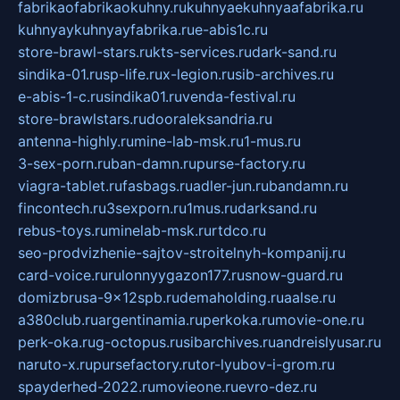
fabrikaofabrikaokuhny.ru
kuhnyaekuhnyaafabrika.ru
kuhnyaykuhnyayfabrika.ru
e-abis1c.ru
store-brawl-stars.ru
kts-services.ru
dark-sand.ru
sindika-01.ru
sp-life.ru
x-legion.ru
sib-archives.ru
e-abis-1-c.ru
sindika01.ru
venda-festival.ru
store-brawlstars.ru
dooraleksandria.ru
antenna-highly.ru
mine-lab-msk.ru
1-mus.ru
3-sex-porn.ru
ban-damn.ru
purse-factory.ru
viagra-tablet.ru
fasbags.ru
adler-jun.ru
bandamn.ru
fincontech.ru
3sexporn.ru
1mus.ru
darksand.ru
rebus-toys.ru
minelab-msk.ru
rtdco.ru
seo-prodvizhenie-sajtov-stroitelnyh-kompanij.ru
card-voice.ru
rulonnyygazon177.ru
snow-guard.ru
domizbrusa-9x12spb.ru
demaholding.ru
aalse.ru
a380club.ru
argentinamia.ru
perkoka.ru
movie-one.ru
perk-oka.ru
g-octopus.ru
sibarchives.ru
andreislyusar.ru
naruto-x.ru
pursefactory.ru
tor-lyubov-i-grom.ru
spayderhed-2022.ru
movieone.ru
evro-dez.ru