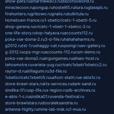
show-pets.ru
smartnews03.ru
discofoxworld.ru
miraclecoon.ru
pongup.ru
hostel65.ru
liura.ru
glasspb.ru
firehunters.ru
gribowo.ru
gnalis.ru
bulkitula.ru
hometown-france.ru
1-xbeticricetc-1-xbetti-5.ru
shop-garena.ru
cricetc-1-xbetr-1-xbetcc-2.ru
one-life-story.ru
top-halyava.ru
accounts112.ru
poka-vse-doma-2.ru
3-d-file.ru
hahahaharms.ru
g2012.ru
tst-1.ru
shaggy-cat.ru
opsmgr.ru
ev-gallery.ru
g-2012.ru
ops-mgr.ru
accounts-112.ru
csm-demo.ru
poka-vse-doma2.ru
airgungames.ru
allseo-host.ru
tehosmotre.ru
varieta-yug.ru
cricetc1xbetr1xbetcc2.ru
raytor-d.ru
atillagunn.ru
3d-file.ru
1xbeticricetc1xbetti5.ru
uafoot-statti.ru
e-abis1c.ru
store-brawl-stars.ru
kts-services.ru
dark-sand.ru
sindika-01.ru
sp-life.ru
x-legion.ru
sib-archives.ru
e-abis-1-c.ru
sindika01.ru
venda-festival.ru
store-brawlstars.ru
dooraleksandria.ru
antenna-highly.ru
mine-lab-msk.ru
1-mus.ru