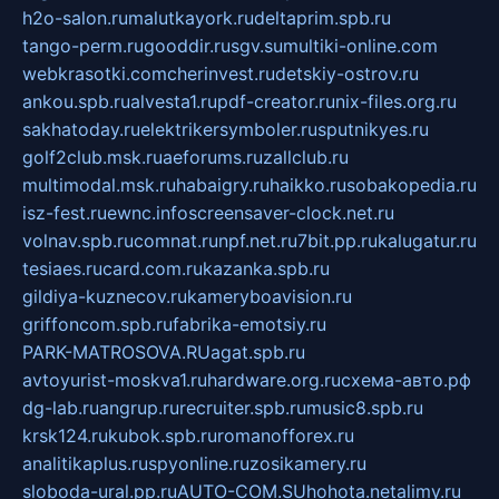
h2o-salon.ru
malutkayork.ru
deltaprim.spb.ru
tango-perm.ru
gooddir.ru
sgv.su
multiki-online.com
webkrasotki.com
cherinvest.ru
detskiy-ostrov.ru
ankou.spb.ru
alvesta1.ru
pdf-creator.ru
nix-files.org.ru
sakhatoday.ru
elektrikersymboler.ru
sputnikyes.ru
golf2club.msk.ru
aeforums.ru
zallclub.ru
multimodal.msk.ru
habaigry.ru
haikko.ru
sobakopedia.ru
isz-fest.ru
ewnc.info
screensaver-clock.net.ru
volnav.spb.ru
comnat.ru
npf.net.ru
7bit.pp.ru
kalugatur.ru
tesiaes.ru
card.com.ru
kazanka.spb.ru
gildiya-kuznecov.ru
kameryboavision.ru
griffoncom.spb.ru
fabrika-emotsiy.ru
PARK-MATROSOVA.RU
agat.spb.ru
avtoyurist-moskva1.ru
hardware.org.ru
схема-авто.рф
dg-lab.ru
angrup.ru
recruiter.spb.ru
music8.spb.ru
krsk124.ru
kubok.spb.ru
romanofforex.ru
analitikaplus.ru
spyonline.ru
zosikamery.ru
sloboda-ural.pp.ru
AUTO-COM.SU
hohota.net
alimy.ru