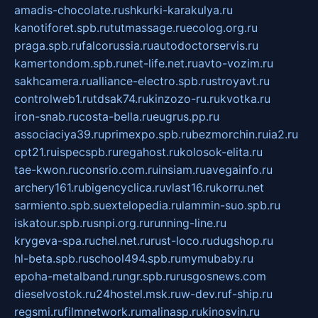
amadis-chocolate.ru
shkurki-karakulya.ru
kanotiforet.spb.ru
tutmassage.ru
ecolog.org.ru
praga.spb.ru
falcorussia.ru
autodoctorservis.ru
kamertondom.spb.ru
net-life.net.ru
avto-vozim.ru
sakhcamera.ru
alliance-electro.spb.ru
stroyavt.ru
controlweb1.ru
tdsak74.ru
kinzozo-ru.ru
kvotka.ru
iron-snab.ru
costa-bella.ru
eugrus.pp.ru
associaciya39.ru
primexpo.spb.ru
bezmorchin.ru
ia2.ru
cpt21.ru
ispecspb.ru
regahost.ru
kolosok-elita.ru
tae-kwon.ru
consrio.com.ru
insiam.ru
avegainfo.ru
archery161.ru
bigencyclica.ru
vlast16.ru
korru.net
sarmiento.spb.su
extelopedia.ru
lammin-suo.spb.ru
iskatour.spb.ru
snpi.org.ru
running-line.ru
krygeva-spa.ru
chel.net.ru
rust-loco.ru
dugshop.ru
hl-beta.spb.ru
school494.spb.ru
mymubaby.ru
epoha-metalband.ru
ngr.spb.ru
rusgosnews.com
dieselvostok.ru
24hostel.msk.ru
w-dev.ru
f-ship.ru
regsmi.ru
filmnetwork.ru
malinasp.ru
kinosvin.ru