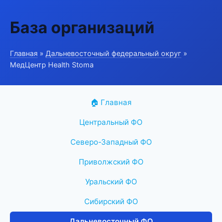
База организаций
Главная
»
Дальневосточный федеральный округ
»
МедЦентр Health Stoma
🏠 Главная
Центральный ФО
Северо-Западный ФО
Приволжский ФО
Уральский ФО
Сибирский ФО
Дальневосточный ФО