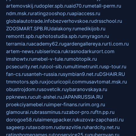
artemovskij.ru
dopler.spb.ru
aid70.ru
metall-perm.ru
ndm.msk.ru
ratingzooshop.ru
apiaccess.ru
globalautotrade.info
bezverhovskoe.ru
drsschool.ru
ZOOSMART.SPB.RU
dalakony.ru
medikijob.ru
remontt.spb.ru
photostudia.spb.ru
myragon.ru
terramia.ru
academy62.ru
gardengallereya.ru
rti.com.ru
artem-news.ru
biserinca.ru
krasnodarkurort.com
imshowtv.ru
mebel-v-tule.ru
mobtopik.ru
pcsecurity.net.ru
tool-sib.ru
multimetrunit.ru
sp-tour.ru
fan-cs.ru
santeh-russia.ru
symbian9.net.ru
DSHAIR.RU
tmmotors.spb.ru
xjocuricopii.com
musavtomat.msk.ru
obustrojdom.ru
sovetcik.ru
ybaranovskaya.ru
ppknews.ru
cult-alshei.ru
JAPANRUSSIA.RU
proekciyamebel.ru
imper-finans.ru
rim.org.ru
glamourai.ru
brassminus.ru
zabor-pro.ru
ftn.pp.ru
dorogoe58.ru
laimengpacker.ru
kuzova-zapchasti.ru
sageerp.ru
taxodrom.ru
dsrazvitie.ru
hardcity.net.ru
ratinghomegames.ru
topservice25.ru
gubernyan.ru