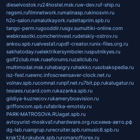
dieselvostok.ru
24hostel.msk.ru
w-dev.ru
f-ship.ru
regsmi.ru
filmnetwork.ru
malinasp.ru
kinosvin.ru
h2o-salon.ru
malutkayork.ru
deltaprim.spb.ru
tango-perm.ru
gooddir.ru
sgv.su
multiki-online.com
webkrasotki.com
cherinvest.ru
detskiy-ostrov.ru
ankou.spb.ru
alvesta1.ru
pdf-creator.ru
nix-files.org.ru
sakhatoday.ru
elektrikersymboler.ru
sputnikyes.ru
golf2club.msk.ru
aeforums.ru
zallclub.ru
multimodal.msk.ru
habaigry.ru
haikko.ru
sobakopedia.ru
isz-fest.ru
ewnc.info
screensaver-clock.net.ru
volnav.spb.ru
comnat.ru
npf.net.ru
7bit.pp.ru
kalugatur.ru
tesiaes.ru
card.com.ru
kazanka.spb.ru
gildiya-kuznecov.ru
kameryboavision.ru
griffoncom.spb.ru
fabrika-emotsiy.ru
PARK-MATROSOVA.RU
agat.spb.ru
avtoyurist-moskva1.ru
hardware.org.ru
схема-авто.рф
dg-lab.ru
angrup.ru
recruiter.spb.ru
music8.spb.ru
krsk124.ru
kubok.spb.ru
romanofforex.ru