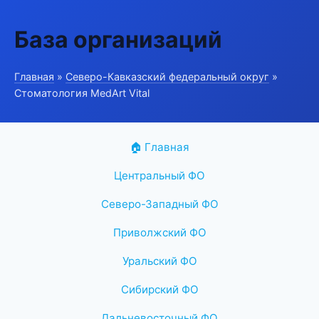
База организаций
Главная
»
Северо-Кавказский федеральный округ
»
Стоматология MedArt Vital
🏠 Главная
Центральный ФО
Северо-Западный ФО
Приволжский ФО
Уральский ФО
Сибирский ФО
Дальневосточный ФО