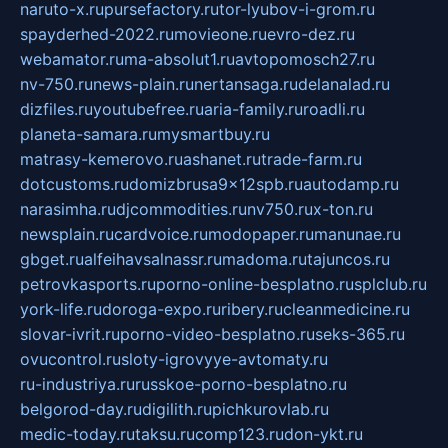
naruto-x.ru
pursefactory.ru
tor-lyubov-i-grom.ru
spayderhed-2022.ru
movieone.ru
evro-dez.ru
webamator.ru
ma-absolut1.ru
avtopomosch27.ru
nv-750.ru
news-plain.ru
nertansaga.ru
delanalad.ru
dizfiles.ru
youtubefree.ru
aria-family.ru
roadli.ru
planeta-samara.ru
mysmartbuy.ru
matrasy-kemerovo.ru
ashanet.ru
trade-farm.ru
dotcustoms.ru
domizbrusa9x12spb.ru
autodamp.ru
narasimha.ru
djcommodities.ru
nv750.ru
x-ton.ru
newsplain.ru
cardvoice.ru
modopaper.ru
manunae.ru
gbget.ru
alfeihavsalnassr.ru
madoma.ru
tajuncos.ru
petrovkasports.ru
porno-online-besplatno.ru
splclub.ru
york-life.ru
doroga-expo.ru
ribery.ru
cleanmedicine.ru
slovar-ivrit.ru
porno-video-besplatno.ru
seks-365.ru
ovucontrol.ru
sloty-igrovyye-avtomaty.ru
ru-industriya.ru
russkoe-porno-besplatno.ru
belgorod-day.ru
digilith.ru
pichkurovlab.ru
medic-today.ru
taksu.ru
comp123.ru
don-ykt.ru