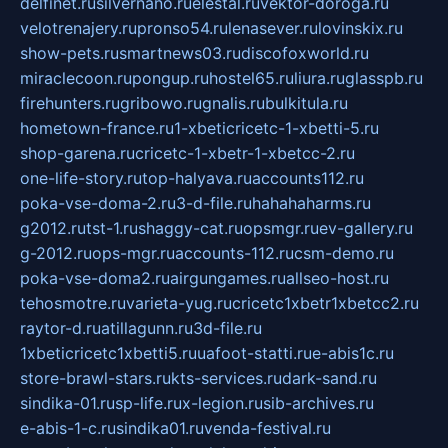
delfinet.ru
silvernano.ru
elestal.ru
vektor-doroga.ru
velotrenajery.ru
pronso54.ru
lenasever.ru
lovinskix.ru
show-pets.ru
smartnews03.ru
discofoxworld.ru
miraclecoon.ru
pongup.ru
hostel65.ru
liura.ru
glasspb.ru
firehunters.ru
gribowo.ru
gnalis.ru
bulkitula.ru
hometown-france.ru
1-xbeticricetc-1-xbetti-5.ru
shop-garena.ru
cricetc-1-xbetr-1-xbetcc-2.ru
one-life-story.ru
top-halyava.ru
accounts112.ru
poka-vse-doma-2.ru
3-d-file.ru
hahahaharms.ru
g2012.ru
tst-1.ru
shaggy-cat.ru
opsmgr.ru
ev-gallery.ru
g-2012.ru
ops-mgr.ru
accounts-112.ru
csm-demo.ru
poka-vse-doma2.ru
airgungames.ru
allseo-host.ru
tehosmotre.ru
varieta-yug.ru
cricetc1xbetr1xbetcc2.ru
raytor-d.ru
atillagunn.ru
3d-file.ru
1xbeticricetc1xbetti5.ru
uafoot-statti.ru
e-abis1c.ru
store-brawl-stars.ru
kts-services.ru
dark-sand.ru
sindika-01.ru
sp-life.ru
x-legion.ru
sib-archives.ru
e-abis-1-c.ru
sindika01.ru
venda-festival.ru