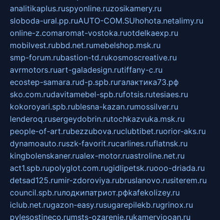
analitikaplus.ru
spyonline.ru
zosikamery.ru
sloboda-ural.pp.ru
AUTO-COM.SU
hohota.net
alimy.ru
online-z.com
aromat-vostoka.ru
otdelkaexp.ru
mobilvest.ru
bbd.net.ru
mebelshop.msk.ru
smp-forum.ru
bastion-td.ru
kosmoscreative.ru
avrmotors.ru
art-galadesign.ru
tiffany-c.ru
ecostep-samara.ru
d-p.spb.ru
галактика73.рф
sko.com.ru
davitamebel-spb.ru
fotsis.ru
tesiaes.ru
kokoroyari.spb.ru
blesna-kazan.ru
mossilver.ru
lenderoq.ru
sergeydobrin.ru
tochkazvuka.msk.ru
people-of-art.ru
bezzubova.ru
clubtibet.ru
orior-aks.ru
dynamoauto.ru
szk-favorit.ru
carlines.ru
flatnsk.ru
kingbolenskaner.ru
alex-motor.ru
astroline.net.ru
act1.spb.ru
polyglot.com.ru
gidlipetsk.ru
ooo-driada.ru
detsad125.ru
mir-zdoroviya.ru
bruslanovo.ru
siterem.ru
council.spb.ru
лодкипатриот.рф
kafekolizey.ru
iclub.net.ru
gazon-easy.ru
sugarepilekb.ru
grinox.ru
pylesostineco.ru
msts-ozarenie.ru
kameryjooan.ru