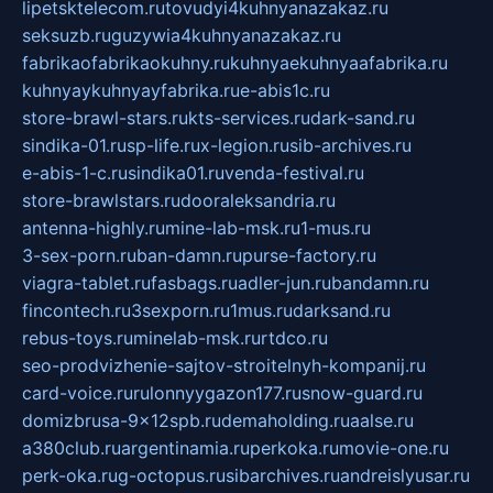
lipetsktelecom.ru
tovudyi4kuhnyanazakaz.ru
seksuzb.ru
guzywia4kuhnyanazakaz.ru
fabrikaofabrikaokuhny.ru
kuhnyaekuhnyaafabrika.ru
kuhnyaykuhnyayfabrika.ru
e-abis1c.ru
store-brawl-stars.ru
kts-services.ru
dark-sand.ru
sindika-01.ru
sp-life.ru
x-legion.ru
sib-archives.ru
e-abis-1-c.ru
sindika01.ru
venda-festival.ru
store-brawlstars.ru
dooraleksandria.ru
antenna-highly.ru
mine-lab-msk.ru
1-mus.ru
3-sex-porn.ru
ban-damn.ru
purse-factory.ru
viagra-tablet.ru
fasbags.ru
adler-jun.ru
bandamn.ru
fincontech.ru
3sexporn.ru
1mus.ru
darksand.ru
rebus-toys.ru
minelab-msk.ru
rtdco.ru
seo-prodvizhenie-sajtov-stroitelnyh-kompanij.ru
card-voice.ru
rulonnyygazon177.ru
snow-guard.ru
domizbrusa-9x12spb.ru
demaholding.ru
aalse.ru
a380club.ru
argentinamia.ru
perkoka.ru
movie-one.ru
perk-oka.ru
g-octopus.ru
sibarchives.ru
andreislyusar.ru