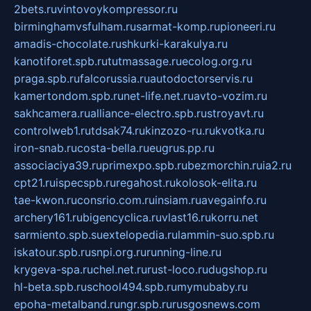
2bets.ru
vintovoykompressor.ru
birminghamvsfulham.ru
sarmat-komp.ru
pioneeri.ru
amadis-chocolate.ru
shkurki-karakulya.ru
kanotiforet.spb.ru
tutmassage.ru
ecolog.org.ru
praga.spb.ru
falcorussia.ru
autodoctorservis.ru
kamertondom.spb.ru
net-life.net.ru
avto-vozim.ru
sakhcamera.ru
alliance-electro.spb.ru
stroyavt.ru
controlweb1.ru
tdsak74.ru
kinzozo-ru.ru
kvotka.ru
iron-snab.ru
costa-bella.ru
eugrus.pp.ru
associaciya39.ru
primexpo.spb.ru
bezmorchin.ru
ia2.ru
cpt21.ru
ispecspb.ru
regahost.ru
kolosok-elita.ru
tae-kwon.ru
consrio.com.ru
insiam.ru
avegainfo.ru
archery161.ru
bigencyclica.ru
vlast16.ru
korru.net
sarmiento.spb.su
extelopedia.ru
lammin-suo.spb.ru
iskatour.spb.ru
snpi.org.ru
running-line.ru
krygeva-spa.ru
chel.net.ru
rust-loco.ru
dugshop.ru
hl-beta.spb.ru
school494.spb.ru
mymubaby.ru
epoha-metalband.ru
ngr.spb.ru
rusgosnews.com