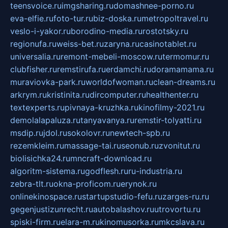
teensvoice.ru
imgsharing.ru
domashnee-porno.ru
eva-elfie.ru
foto-tur.ru
biz-doska.ru
metropoltravel.ru
veslo-i-yakor.ru
borodino-media.ru
rostotsky.ru
regionufa.ru
weiss-bet.ru
zaryna.ru
casinotablet.ru
universalia.ru
remont-mebeli-moscow.ru
termomur.ru
clubfisher.ru
remstirufa.ru
erdamchi.ru
doramamama.ru
muraviovka-park.ru
worldofwoman.ru
clean-dreams.ru
arkrym.ru
kristinita.ru
dircomputer.ru
healthenter.ru
textexperts.ru
pivnaya-kruzhka.ru
kinofilmy-2021.ru
demolalapaluza.ru
tanyavanya.ru
remstir-tolyatti.ru
msdip.ru
jdol.ru
sokolovr.ru
newtech-spb.ru
rezemkleim.ru
massage-tai.ru
seonub.ru
zvonitut.ru
biolisichka24.ru
mncraft-download.ru
algoritm-sistema.ru
godflesh.ru
ru-industria.ru
zebra-tlt.ru
okna-proficom.ru
erynok.ru
onlinekinospace.ru
startupstudio-fefu.ru
zarges-ru.ru
gegenjustizunrecht.ru
autobalashov.ru
utrovortu.ru
spiski-firm.ru
elara-m.ru
kinomusorka.ru
mkcslava.ru