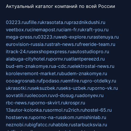
Актуальный каталог компаний по всей России
03223.ru
ufille.ru
krasotata.ru
prazdnikdushi.ru
veetbox.ru
cinemapost.ru
ciam-fr.ru
kraft-you.ru
mega-press.ru
03223.ru
web-explore.ru
rastenuya.ru
eurovision-russia.ru
strah-news.ru
freeride-team.ru
itrack-24.ru
sexshopexpress.ru
autostudiopro.ru
alabuga-cityhotel.ru
pornv.ru
atlantpereezd.ru
bud-em-znakomye.ru
a-cdc.ru
elektrostal-news.ru
korolevremont-market.ru
budem-znakomye.ru
oooagrosnab.ru
fpodaso.ru
emfire.ru
pro-otdelky.ru
ukrasotki.ru
seksuzbek.ru
seks-uzbek.ru
porno-vk.ru
sovratili.ru
olecoon.ru
vd-dosug.ru
adonyev.ru
rbc-news.ru
porno-skvirt.ru
krospr.ru
13autor-kolonka.ru
sormol.ru
2rich.ru
hostel-65.ru
hostserve.ru
porno-na-russkom.ru
mishinlab.ru
neznobi.ru
bigfatcc.ru
habble.ru
starbucksvia.ru