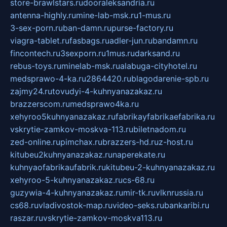
store-brawlstars.ru
dooraleksandria.ru
antenna-highly.ru
mine-lab-msk.ru
1-mus.ru
3-sex-porn.ru
ban-damn.ru
purse-factory.ru
viagra-tablet.ru
fasbags.ru
adler-jun.ru
bandamn.ru
fincontech.ru
3sexporn.ru
1mus.ru
darksand.ru
rebus-toys.ru
minelab-msk.ru
alabuga-cityhotel.ru
medsprawo-4-ka.ru
2864420.ru
blagodarenie-spb.ru
zajmy24.ru
tovudyi-4-kuhnyanazakaz.ru
brazzerscom.ru
medsprawo4ka.ru
xehyroo5kuhnyanazakaz.ru
fabrikayfabrikaefabrika.ru
vskrytie-zamkov-moskva-113.ru
biletnadom.ru
zed-online.ru
pimchax.ru
brazzers-hd.ru
z-host.ru
kitubeu2kuhnyanazakaz.ru
naperekate.ru
kuhnyaofabrikaufabrik.ru
kitubeu-2-kuhnyanazakaz.ru
xehyroo-5-kuhnyanazakaz.ru
cs-68.ru
guzywia-4-kuhnyanazakaz.ru
mir-tk.ru
vlknrussia.ru
cs68.ru
vladivostok-map.ru
video-seks.ru
bankaribi.ru
raszar.ru
vskrytie-zamkov-moskva113.ru