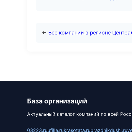
←
Все компании в регионе Центр
База организаций
Актуальный каталог компаний по всей Рос
03223.ru
ufille.ru
krasotata.ru
prazdnikdushi.ru
v