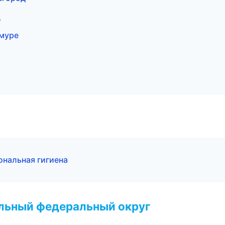
ц
Амуре
нальная гигиена
альный федеральный округ