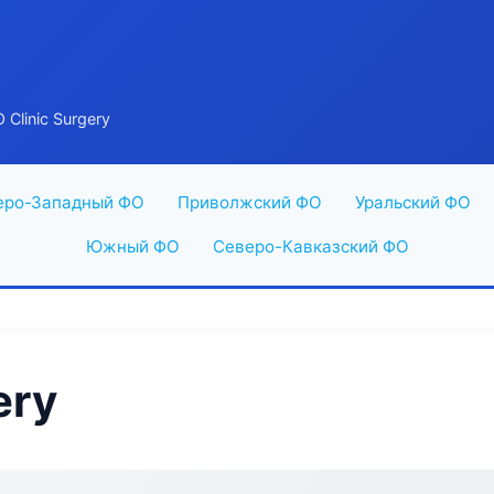
Clinic Surgery
еро-Западный ФО
Приволжский ФО
Уральский ФО
Южный ФО
Северо-Кавказский ФО
ery