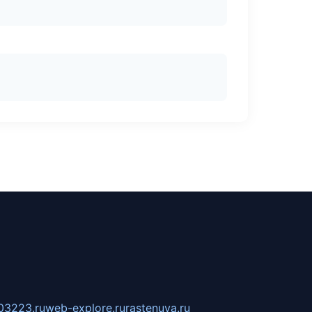
03223.ru
web-explore.ru
rastenuya.ru