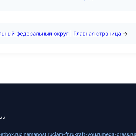
альный федеральный округ
|
Главная страница
→
сии
eetbox.ru
cinemapost.ru
ciam-fr.ru
kraft-you.ru
mega-press.ru