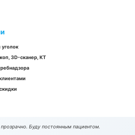
ми
 уголок
оп, 3D-сканер, КТ
требнадзора
 клиентами
скидки
ё прозрачно. Буду постоянным пациентом.