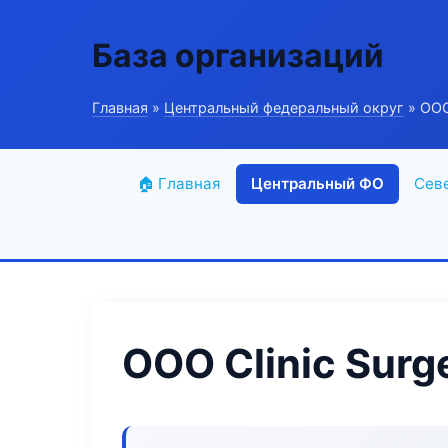
База организаций
Главная
»
Центральный федеральный округ
» ООО 
🏠 Главная
Центральный ФО
Сев
ООО Clinic Surg