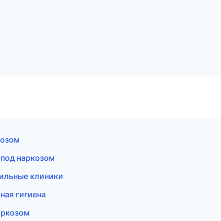
козом
 под наркозом
фильные клиники
ная гигиена
аркозом