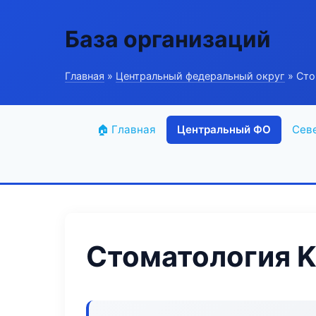
База организаций
Главная
»
Центральный федеральный округ
» Сто
🏠 Главная
Центральный ФО
Сев
Стоматология K