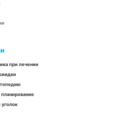
и
ми
ми
тика при лечении
скидки
ортопедию
 планирование
 уголок