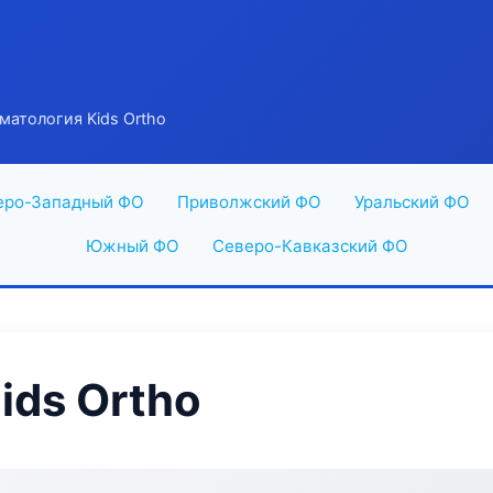
матология Kids Ortho
еро-Западный ФО
Приволжский ФО
Уральский ФО
Южный ФО
Северо-Кавказский ФО
ids Ortho