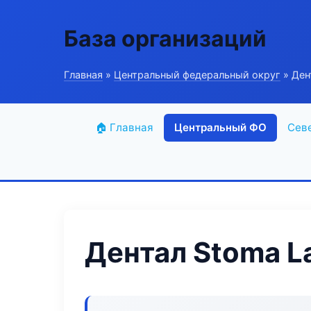
База организаций
Главная
»
Центральный федеральный округ
» Ден
🏠 Главная
Центральный ФО
Сев
Дентал Stoma L