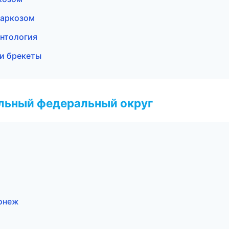
наркозом
онтология
 и брекеты
альный федеральный округ
ронеж