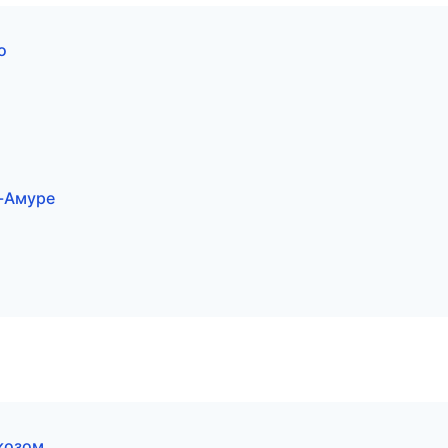
о
а-Амуре
козом