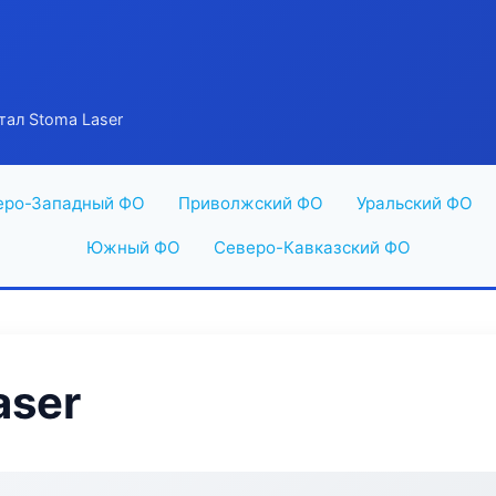
тал Stoma Laser
еро-Западный ФО
Приволжский ФО
Уральский ФО
Южный ФО
Северо-Кавказский ФО
aser