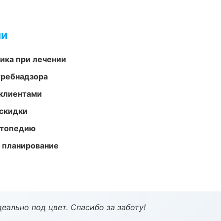
ми
тика при лечении
требнадзора
 клиентами
скидки
ортопедию
 планирование
еально под цвет. Спасибо за заботу!