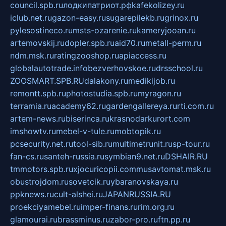
council.spb.ru
лодкипатриот.рф
kafekolizey.ru
iclub.net.ru
gazon-easy.ru
sugarepilekb.ru
grinox.ru
pylesostineco.ru
msts-ozarenie.ru
kameryjooan.ru
artemovskij.ru
dopler.spb.ru
aid70.ru
metall-perm.ru
ndm.msk.ru
ratingzooshop.ru
apiaccess.ru
globalautotrade.info
bezverhovskoe.ru
drsschool.ru
ZOOSMART.SPB.RU
dalakony.ru
medikijob.ru
remontt.spb.ru
photostudia.spb.ru
myragon.ru
terramia.ru
academy62.ru
gardengallereya.ru
rti.com.ru
artem-news.ru
biserinca.ru
krasnodarkurort.com
imshowtv.ru
mebel-v-tule.ru
mobtopik.ru
pcsecurity.net.ru
tool-sib.ru
multimetrunit.ru
sp-tour.ru
fan-cs.ru
santeh-russia.ru
symbian9.net.ru
DSHAIR.RU
tmmotors.spb.ru
xjocuricopii.com
musavtomat.msk.ru
obustrojdom.ru
sovetcik.ru
ybaranovskaya.ru
ppknews.ru
cult-alshei.ru
JAPANRUSSIA.RU
proekciyamebel.ru
imper-finans.ru
rim.org.ru
glamourai.ru
brassminus.ru
zabor-pro.ru
ftn.pp.ru