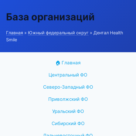
База организаций
Главная
»
Южный федеральный округ
» Дентал Health
Smile
🏠 Главная
Центральный ФО
Северо-Западный ФО
Приволжский ФО
Уральский ФО
Сибирский ФО
Дальневосточный ФО