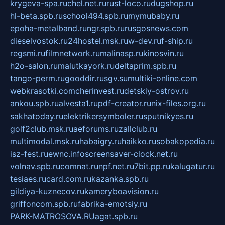
krygeva-spa.ru
chel.net.ru
rust-loco.ru
dugshop.ru
hl-beta.spb.ru
school494.spb.ru
mymubaby.ru
epoha-metalband.ru
ngr.spb.ru
rusgosnews.com
dieselvostok.ru
24hostel.msk.ru
w-dev.ru
f-ship.ru
regsmi.ru
filmnetwork.ru
malinasp.ru
kinosvin.ru
h2o-salon.ru
malutkayork.ru
deltaprim.spb.ru
tango-perm.ru
gooddir.ru
sgv.su
multiki-online.com
webkrasotki.com
cherinvest.ru
detskiy-ostrov.ru
ankou.spb.ru
alvesta1.ru
pdf-creator.ru
nix-files.org.ru
sakhatoday.ru
elektrikersymboler.ru
sputnikyes.ru
golf2club.msk.ru
aeforums.ru
zallclub.ru
multimodal.msk.ru
habaigry.ru
haikko.ru
sobakopedia.ru
isz-fest.ru
ewnc.info
screensaver-clock.net.ru
volnav.spb.ru
comnat.ru
npf.net.ru
7bit.pp.ru
kalugatur.ru
tesiaes.ru
card.com.ru
kazanka.spb.ru
gildiya-kuznecov.ru
kameryboavision.ru
griffoncom.spb.ru
fabrika-emotsiy.ru
PARK-MATROSOVA.RU
agat.spb.ru