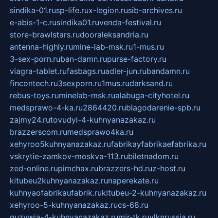
sindika-01.ru
sp-life.ru
x-legion.ru
sib-archives.ru
e-abis-1-c.ru
sindika01.ru
venda-festival.ru
store-brawlstars.ru
dooraleksandria.ru
antenna-highly.ru
mine-lab-msk.ru
1-mus.ru
3-sex-porn.ru
ban-damn.ru
purse-factory.ru
viagra-tablet.ru
fasbags.ru
adler-jun.ru
bandamn.ru
fincontech.ru
3sexporn.ru
1mus.ru
darksand.ru
rebus-toys.ru
minelab-msk.ru
alabuga-cityhotel.ru
medsprawo-4-ka.ru
2864420.ru
blagodarenie-spb.ru
zajmy24.ru
tovudyi-4-kuhnyanazakaz.ru
brazzerscom.ru
medsprawo4ka.ru
xehyroo5kuhnyanazakaz.ru
fabrikayfabrikaefabrika.ru
vskrytie-zamkov-moskva-113.ru
biletnadom.ru
zed-online.ru
pimchax.ru
brazzers-hd.ru
z-host.ru
kitubeu2kuhnyanazakaz.ru
naperekate.ru
kuhnyaofabrikaufabrik.ru
kitubeu-2-kuhnyanazakaz.ru
xehyroo-5-kuhnyanazakaz.ru
cs-68.ru
guzywia-4-kuhnyanazakaz.ru
mir-tk.ru
vlknrussia.ru