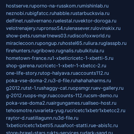
hostserve.ru
porno-na-russkom.ru
mishinlab.ru
neznobi.ru
bigfatcc.ru
habble.ru
starbucksvia.ru
delfinet.ru
silvernano.ru
elestal.ru
vektor-doroga.ru
velotrenajery.ru
pronso54.ru
lenasever.ru
lovinskix.ru
show-pets.ru
smartnews03.ru
discofoxworld.ru
miraclecoon.ru
pongup.ru
hostel65.ru
liura.ru
glasspb.ru
firehunters.ru
gribowo.ru
gnalis.ru
bulkitula.ru
hometown-france.ru
1-xbeticricetc-1-xbetti-5.ru
shop-garena.ru
cricetc-1-xbetr-1-xbetcc-2.ru
one-life-story.ru
top-halyava.ru
accounts112.ru
poka-vse-doma-2.ru
3-d-file.ru
hahahaharms.ru
g2012.ru
tst-1.ru
shaggy-cat.ru
opsmgr.ru
ev-gallery.ru
g-2012.ru
ops-mgr.ru
accounts-112.ru
csm-demo.ru
poka-vse-doma2.ru
airgungames.ru
allseo-host.ru
tehosmotre.ru
varieta-yug.ru
cricetc1xbetr1xbetcc2.ru
raytor-d.ru
atillagunn.ru
3d-file.ru
1xbeticricetc1xbetti5.ru
uafoot-statti.ru
e-abis1c.ru
store-brawl-stars.ru
kts-services.ru
dark-sand.ru