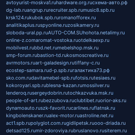
avtoyurist-moskva1.ru
hardware.org.ru
схема-авто.рф
dg-lab.ru
angrup.ru
recruiter.spb.ru
music8.spb.ru
krsk124.ru
kubok.spb.ru
romanofforex.ru
analitikaplus.ru
spyonline.ru
zosikamery.ru
sloboda-ural.pp.ru
AUTO-COM.SU
hohota.net
alimy.ru
online-z.com
aromat-vostoka.ru
otdelkaexp.ru
mobilvest.ru
bbd.net.ru
mebelshop.msk.ru
smp-forum.ru
bastion-td.ru
kosmoscreative.ru
avrmotors.ru
art-galadesign.ru
tiffany-c.ru
ecostep-samara.ru
d-p.spb.ru
галактика73.рф
sko.com.ru
davitamebel-spb.ru
fotsis.ru
tesiaes.ru
kokoroyari.spb.ru
blesna-kazan.ru
mossilver.ru
lenderoq.ru
sergeydobrin.ru
tochkazvuka.msk.ru
people-of-art.ru
bezzubova.ru
clubtibet.ru
orior-aks.ru
dynamoauto.ru
szk-favorit.ru
carlines.ru
flatnsk.ru
kingbolenskaner.ru
alex-motor.ru
astroline.net.ru
act1.spb.ru
polyglot.com.ru
gidlipetsk.ru
ooo-driada.ru
detsad125.ru
mir-zdoroviya.ru
bruslanovo.ru
siterem.ru