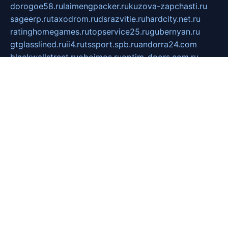
dorogoe58.ru
laimengpacker.ru
kuzova-zapchasti.ru
sageerp.ru
taxodrom.ru
dsrazvitie.ru
hardcity.net.ru
ratinghomegames.ru
topservice25.ru
gubernyan.ru
gtglasslined.ru
ii4.ru
tssport.spb.ru
andorra24.com
blackwallstreet.ru
oboimos.ru
optim-doors.com.ru
ikuch.ru
nycr.org.ru
npa21.ru
vremya-ch.spb.ru
desert000.ru
ivtorgi.ru
ifiori.ru
catalog-statei.ru
dcv.org.ru
spetsmaster174.ru
ipkameryhiseeu.ru
dum26.ru
ruspol.spb.ru
fr-opendp.ru
kam-solnyshko.ru
cheyenne-arapaho.ru
sevzapmetal.spb.ru
ted-lapidus.spb.ru
parasite-eliminator.ru
sigma-complete.ru
modernworld.ru
dama-moda.ru
eholot-group.ru
sk-nvkz.ru
DRONGOLD.RU
democratia2.ru
i-farmer.ru
mass-sport.org
jablonex.spb.ru
bookmess.ru
linkword.ru
refineua.com.ru
cs-spec.net.ru
altay-mebel.ru
DNK-THEATRE.RU
mechaniks.spb.ru
ipcamtechage.ru
skosta.ru
a-sun.ru
stroy-ldsp.ru
snowlands.org.ru