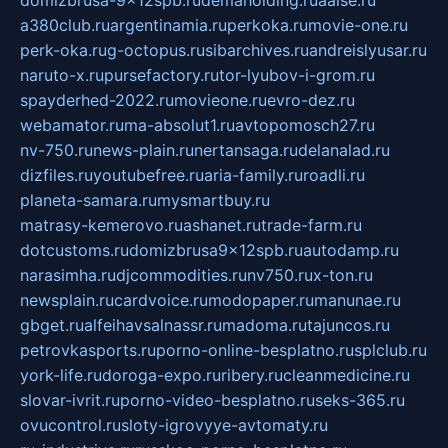
domizbrusa-9x12spb.ru
demaholding.ru
aalse.ru
a380club.ru
argentinamia.ru
perkoka.ru
movie-one.ru
perk-oka.ru
g-octopus.ru
sibarchives.ru
andreislyusar.ru
naruto-x.ru
pursefactory.ru
tor-lyubov-i-grom.ru
spayderhed-2022.ru
movieone.ru
evro-dez.ru
webamator.ru
ma-absolut1.ru
avtopomosch27.ru
nv-750.ru
news-plain.ru
nertansaga.ru
delanalad.ru
dizfiles.ru
youtubefree.ru
aria-family.ru
roadli.ru
planeta-samara.ru
mysmartbuy.ru
matrasy-kemerovo.ru
ashanet.ru
trade-farm.ru
dotcustoms.ru
domizbrusa9x12spb.ru
autodamp.ru
narasimha.ru
djcommodities.ru
nv750.ru
x-ton.ru
newsplain.ru
cardvoice.ru
modopaper.ru
manunae.ru
gbget.ru
alfeihavsalnassr.ru
madoma.ru
tajuncos.ru
petrovkasports.ru
porno-online-besplatno.ru
splclub.ru
york-life.ru
doroga-expo.ru
ribery.ru
cleanmedicine.ru
slovar-ivrit.ru
porno-video-besplatno.ru
seks-365.ru
ovucontrol.ru
sloty-igrovyye-avtomaty.ru