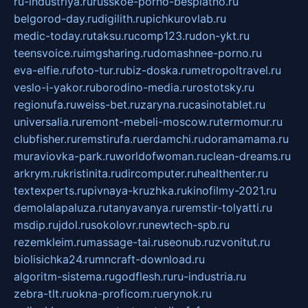
ru-industriya.ru
russkoe-porno-besplatno.ru
belgorod-day.ru
digilith.ru
pichkurovlab.ru
medic-today.ru
taksu.ru
comp123.ru
don-ykt.ru
teensvoice.ru
imgsharing.ru
domashnee-porno.ru
eva-elfie.ru
foto-tur.ru
biz-doska.ru
metropoltravel.ru
veslo-i-yakor.ru
borodino-media.ru
rostotsky.ru
regionufa.ru
weiss-bet.ru
zaryna.ru
casinotablet.ru
universalia.ru
remont-mebeli-moscow.ru
termomur.ru
clubfisher.ru
remstirufa.ru
erdamchi.ru
doramamama.ru
muraviovka-park.ru
worldofwoman.ru
clean-dreams.ru
arkrym.ru
kristinita.ru
dircomputer.ru
healthenter.ru
textexperts.ru
pivnaya-kruzhka.ru
kinofilmy-2021.ru
demolalapaluza.ru
tanyavanya.ru
remstir-tolyatti.ru
msdip.ru
jdol.ru
sokolovr.ru
newtech-spb.ru
rezemkleim.ru
massage-tai.ru
seonub.ru
zvonitut.ru
biolisichka24.ru
mncraft-download.ru
algoritm-sistema.ru
godflesh.ru
ru-industria.ru
zebra-tlt.ru
okna-proficom.ru
erynok.ru