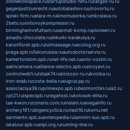
onlinekinospace.ru
startupstudio-fefu.ru
zarges-ru.ru
gegenjustizunrecht.ru
autobalashov.ru
utrovortu.ru
spiski-firm.ru
elara-m.ru
kinomusorka.ru
mkcslava.ru
2bets.ru
vintovoykompressor.ru
birminghamvsfulham.ru
sarmat-komp.ru
pioneeri.ru
amadis-chocolate.ru
shkurki-karakulya.ru
kanotiforet.spb.ru
tutmassage.ru
ecolog.org.ru
praga.spb.ru
falcorussia.ru
autodoctorservis.ru
kamertondom.spb.ru
net-life.net.ru
avto-vozim.ru
sakhcamera.ru
alliance-electro.spb.ru
stroyavt.ru
controlweb1.ru
tdsak74.ru
kinzozo-ru.ru
kvotka.ru
iron-snab.ru
costa-bella.ru
eugrus.pp.ru
associaciya39.ru
primexpo.spb.ru
bezmorchin.ru
ia2.ru
cpt21.ru
ispecspb.ru
regahost.ru
kolosok-elita.ru
tae-kwon.ru
consrio.com.ru
insiam.ru
avegainfo.ru
archery161.ru
bigencyclica.ru
vlast16.ru
korru.net
sarmiento.spb.su
extelopedia.ru
lammin-suo.spb.ru
iskatour.spb.ru
snpi.org.ru
running-line.ru