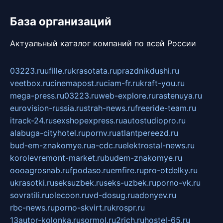
База организаций
Актуальный каталог компаний по всей России
03223.ru
ufille.ru
krasotata.ru
prazdnikdushi.ru
veetbox.ru
cinemapost.ru
ciam-fr.ru
kraft-you.ru
mega-press.ru
03223.ru
web-explore.ru
rastenuya.ru
eurovision-russia.ru
strah-news.ru
freeride-team.ru
itrack-24.ru
sexshopexpress.ru
autostudiopro.ru
alabuga-cityhotel.ru
pornv.ru
atlantpereezd.ru
bud-em-znakomye.ru
a-cdc.ru
elektrostal-news.ru
korolevremont-market.ru
budem-znakomye.ru
oooagrosnab.ru
fpodaso.ru
emfire.ru
pro-otdelky.ru
ukrasotki.ru
seksuzbek.ru
seks-uzbek.ru
porno-vk.ru
sovratili.ru
olecoon.ru
vd-dosug.ru
adonyev.ru
rbc-news.ru
porno-skvirt.ru
krospr.ru
13autor-kolonka.ru
sormol.ru
2rich.ru
hostel-65.ru