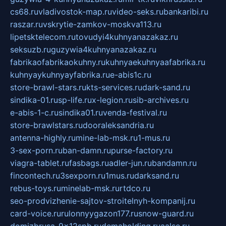
cs68.ru
vladivostok-map.ru
video-seks.ru
bankaribi.ru
raszar.ru
vskrytie-zamkov-moskva113.ru
lipetsktelecom.ru
tovudyi4kuhnyanazakaz.ru
seksuzb.ru
guzywia4kuhnyanazakaz.ru
fabrikaofabrikaokuhny.ru
kuhnyaekuhnyaafabrika.ru
kuhnyaykuhnyayfabrika.ru
e-abis1c.ru
store-brawl-stars.ru
kts-services.ru
dark-sand.ru
sindika-01.ru
sp-life.ru
x-legion.ru
sib-archives.ru
e-abis-1-c.ru
sindika01.ru
venda-festival.ru
store-brawlstars.ru
dooraleksandria.ru
antenna-highly.ru
mine-lab-msk.ru
1-mus.ru
3-sex-porn.ru
ban-damn.ru
purse-factory.ru
viagra-tablet.ru
fasbags.ru
adler-jun.ru
bandamn.ru
fincontech.ru
3sexporn.ru
1mus.ru
darksand.ru
rebus-toys.ru
minelab-msk.ru
rtdco.ru
seo-prodvizhenie-sajtov-stroitelnyh-kompanij.ru
card-voice.ru
rulonnyygazon177.ru
snow-guard.ru