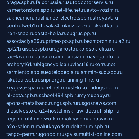
praga.spb.ru
falcorussia.ru
autodoctorservis.ru
kamertondom.spb.ru
net-life.net.ru
avto-vozim.ru
sakhcamera.ru
alliance-electro.spb.ru
stroyavt.ru
controlweb1.ru
tdsak74.ru
kinzozo-ru.ru
kvotka.ru
iron-snab.ru
costa-bella.ru
eugrus.pp.ru
associaciya39.ru
primexpo.spb.ru
bezmorchin.ru
ia2.ru
cpt21.ru
ispecspb.ru
regahost.ru
kolosok-elita.ru
tae-kwon.ru
consrio.com.ru
insiam.ru
avegainfo.ru
archery161.ru
bigencyclica.ru
vlast16.ru
korru.net
sarmiento.spb.su
extelopedia.ru
lammin-suo.spb.ru
iskatour.spb.ru
snpi.org.ru
running-line.ru
krygeva-spa.ru
chel.net.ru
rust-loco.ru
dugshop.ru
hl-beta.spb.ru
school494.spb.ru
mymubaby.ru
epoha-metalband.ru
ngr.spb.ru
rusgosnews.com
dieselvostok.ru
24hostel.msk.ru
w-dev.ru
f-ship.ru
regsmi.ru
filmnetwork.ru
malinasp.ru
kinosvin.ru
h2o-salon.ru
malutkayork.ru
deltaprim.spb.ru
tango-perm.ru
gooddir.ru
sgv.su
multiki-online.com