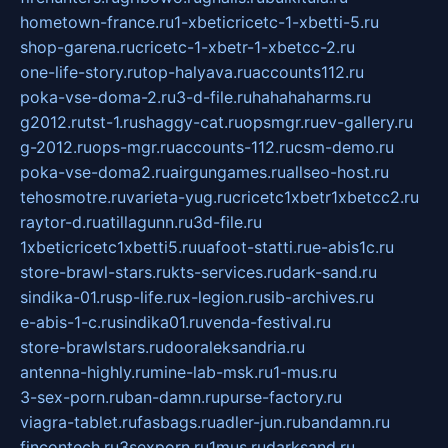
hometown-france.ru
1-xbeticricetc-1-xbetti-5.ru
shop-garena.ru
cricetc-1-xbetr-1-xbetcc-2.ru
one-life-story.ru
top-halyava.ru
accounts112.ru
poka-vse-doma-2.ru
3-d-file.ru
hahahaharms.ru
g2012.ru
tst-1.ru
shaggy-cat.ru
opsmgr.ru
ev-gallery.ru
g-2012.ru
ops-mgr.ru
accounts-112.ru
csm-demo.ru
poka-vse-doma2.ru
airgungames.ru
allseo-host.ru
tehosmotre.ru
varieta-yug.ru
cricetc1xbetr1xbetcc2.ru
raytor-d.ru
atillagunn.ru
3d-file.ru
1xbeticricetc1xbetti5.ru
uafoot-statti.ru
e-abis1c.ru
store-brawl-stars.ru
kts-services.ru
dark-sand.ru
sindika-01.ru
sp-life.ru
x-legion.ru
sib-archives.ru
e-abis-1-c.ru
sindika01.ru
venda-festival.ru
store-brawlstars.ru
dooraleksandria.ru
antenna-highly.ru
mine-lab-msk.ru
1-mus.ru
3-sex-porn.ru
ban-damn.ru
purse-factory.ru
viagra-tablet.ru
fasbags.ru
adler-jun.ru
bandamn.ru
fincontech.ru
3sexporn.ru
1mus.ru
darksand.ru