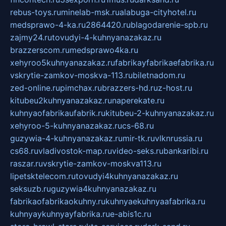
rebus-toys.ru
minelab-msk.ru
alabuga-cityhotel.ru
medsprawo-4-ka.ru
2864420.ru
blagodarenie-spb.ru
zajmy24.ru
tovudyi-4-kuhnyanazakaz.ru
brazzerscom.ru
medsprawo4ka.ru
xehyroo5kuhnyanazakaz.ru
fabrikayfabrikaefabrika.ru
vskrytie-zamkov-moskva-113.ru
biletnadom.ru
zed-online.ru
pimchax.ru
brazzers-hd.ru
z-host.ru
kitubeu2kuhnyanazakaz.ru
naperekate.ru
kuhnyaofabrikaufabrik.ru
kitubeu-2-kuhnyanazakaz.ru
xehyroo-5-kuhnyanazakaz.ru
cs-68.ru
guzywia-4-kuhnyanazakaz.ru
mir-tk.ru
vlknrussia.ru
cs68.ru
vladivostok-map.ru
video-seks.ru
bankaribi.ru
raszar.ru
vskrytie-zamkov-moskva113.ru
lipetsktelecom.ru
tovudyi4kuhnyanazakaz.ru
seksuzb.ru
guzywia4kuhnyanazakaz.ru
fabrikaofabrikaokuhny.ru
kuhnyaekuhnyaafabrika.ru
kuhnyaykuhnyayfabrika.ru
e-abis1c.ru