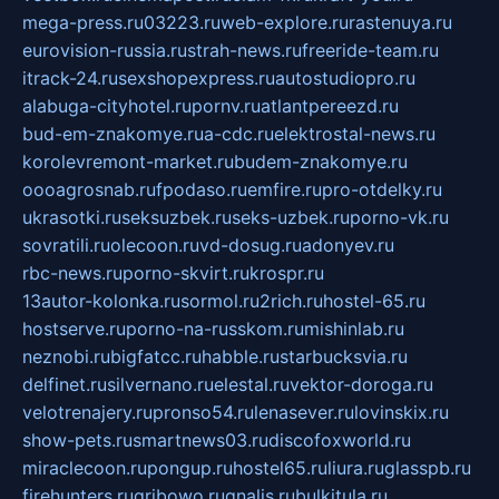
mega-press.ru
03223.ru
web-explore.ru
rastenuya.ru
eurovision-russia.ru
strah-news.ru
freeride-team.ru
itrack-24.ru
sexshopexpress.ru
autostudiopro.ru
alabuga-cityhotel.ru
pornv.ru
atlantpereezd.ru
bud-em-znakomye.ru
a-cdc.ru
elektrostal-news.ru
korolevremont-market.ru
budem-znakomye.ru
oooagrosnab.ru
fpodaso.ru
emfire.ru
pro-otdelky.ru
ukrasotki.ru
seksuzbek.ru
seks-uzbek.ru
porno-vk.ru
sovratili.ru
olecoon.ru
vd-dosug.ru
adonyev.ru
rbc-news.ru
porno-skvirt.ru
krospr.ru
13autor-kolonka.ru
sormol.ru
2rich.ru
hostel-65.ru
hostserve.ru
porno-na-russkom.ru
mishinlab.ru
neznobi.ru
bigfatcc.ru
habble.ru
starbucksvia.ru
delfinet.ru
silvernano.ru
elestal.ru
vektor-doroga.ru
velotrenajery.ru
pronso54.ru
lenasever.ru
lovinskix.ru
show-pets.ru
smartnews03.ru
discofoxworld.ru
miraclecoon.ru
pongup.ru
hostel65.ru
liura.ru
glasspb.ru
firehunters.ru
gribowo.ru
gnalis.ru
bulkitula.ru