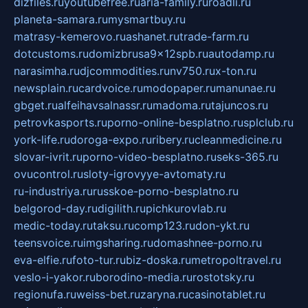
dizfiles.ru
youtubefree.ru
aria-family.ru
roadli.ru
planeta-samara.ru
mysmartbuy.ru
matrasy-kemerovo.ru
ashanet.ru
trade-farm.ru
dotcustoms.ru
domizbrusa9x12spb.ru
autodamp.ru
narasimha.ru
djcommodities.ru
nv750.ru
x-ton.ru
newsplain.ru
cardvoice.ru
modopaper.ru
manunae.ru
gbget.ru
alfeihavsalnassr.ru
madoma.ru
tajuncos.ru
petrovkasports.ru
porno-online-besplatno.ru
splclub.ru
york-life.ru
doroga-expo.ru
ribery.ru
cleanmedicine.ru
slovar-ivrit.ru
porno-video-besplatno.ru
seks-365.ru
ovucontrol.ru
sloty-igrovyye-avtomaty.ru
ru-industriya.ru
russkoe-porno-besplatno.ru
belgorod-day.ru
digilith.ru
pichkurovlab.ru
medic-today.ru
taksu.ru
comp123.ru
don-ykt.ru
teensvoice.ru
imgsharing.ru
domashnee-porno.ru
eva-elfie.ru
foto-tur.ru
biz-doska.ru
metropoltravel.ru
veslo-i-yakor.ru
borodino-media.ru
rostotsky.ru
regionufa.ru
weiss-bet.ru
zaryna.ru
casinotablet.ru