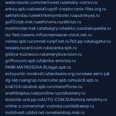
webkrasotki.com
cherinvest.ru
detskiy-ostrov.ru
ankou.spb.ru
alvesta1.ru
pdf-creator.ru
nix-files.org.ru
sakhatoday.ru
elektrikersymboler.ru
sputnikyes.ru
golf2club.msk.ru
aeforums.ru
zallclub.ru
multimodal.msk.ru
habaigry.ru
haikko.ru
sobakopedia.ru
isz-fest.ru
ewnc.info
screensaver-clock.net.ru
volnav.spb.ru
comnat.ru
npf.net.ru
7bit.pp.ru
kalugatur.ru
tesiaes.ru
card.com.ru
kazanka.spb.ru
gildiya-kuznecov.ru
kameryboavision.ru
griffoncom.spb.ru
fabrika-emotsiy.ru
PARK-MATROSOVA.RU
agat.spb.ru
avtoyurist-moskva1.ru
hardware.org.ru
схема-авто.рф
dg-lab.ru
angrup.ru
recruiter.spb.ru
music8.spb.ru
krsk124.ru
kubok.spb.ru
romanofforex.ru
analitikaplus.ru
spyonline.ru
zosikamery.ru
sloboda-ural.pp.ru
AUTO-COM.SU
hohota.net
alimy.ru
online-z.com
aromat-vostoka.ru
otdelkaexp.ru
mobilvest.ru
bbd.net.ru
mebelshop.msk.ru