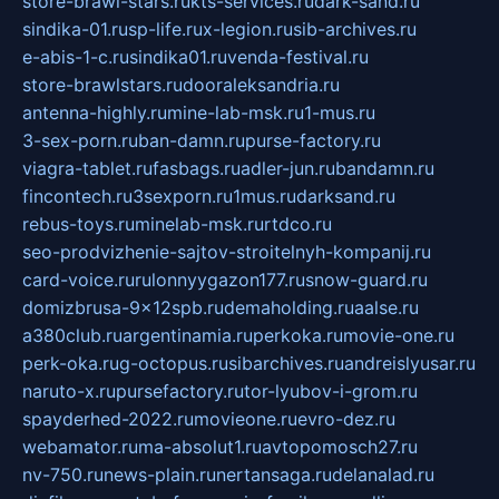
store-brawl-stars.ru
kts-services.ru
dark-sand.ru
sindika-01.ru
sp-life.ru
x-legion.ru
sib-archives.ru
e-abis-1-c.ru
sindika01.ru
venda-festival.ru
store-brawlstars.ru
dooraleksandria.ru
antenna-highly.ru
mine-lab-msk.ru
1-mus.ru
3-sex-porn.ru
ban-damn.ru
purse-factory.ru
viagra-tablet.ru
fasbags.ru
adler-jun.ru
bandamn.ru
fincontech.ru
3sexporn.ru
1mus.ru
darksand.ru
rebus-toys.ru
minelab-msk.ru
rtdco.ru
seo-prodvizhenie-sajtov-stroitelnyh-kompanij.ru
card-voice.ru
rulonnyygazon177.ru
snow-guard.ru
domizbrusa-9x12spb.ru
demaholding.ru
aalse.ru
a380club.ru
argentinamia.ru
perkoka.ru
movie-one.ru
perk-oka.ru
g-octopus.ru
sibarchives.ru
andreislyusar.ru
naruto-x.ru
pursefactory.ru
tor-lyubov-i-grom.ru
spayderhed-2022.ru
movieone.ru
evro-dez.ru
webamator.ru
ma-absolut1.ru
avtopomosch27.ru
nv-750.ru
news-plain.ru
nertansaga.ru
delanalad.ru