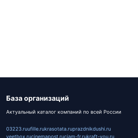
База организаций
Актуальный каталог компаний по всей России
03223.ru
ufille.ru
krasotata.ru
prazdnikdushi.ru
veetbox.ru
cinemapost.ru
ciam-fr.ru
kraft-you.ru