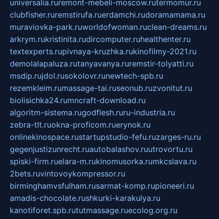
universalia.ru
remont-mebeli-moscow.ru
termomur.ru
clubfisher.ru
remstirufa.ru
erdamchi.ru
doramamama.ru
muraviovka-park.ru
worldofwoman.ru
clean-dreams.ru
arkrym.ru
kristinita.ru
dircomputer.ru
healthenter.ru
textexperts.ru
pivnaya-kruzhka.ru
kinofilmy-2021.ru
demolalapaluza.ru
tanyavanya.ru
remstir-tolyatti.ru
msdip.ru
jdol.ru
sokolovr.ru
newtech-spb.ru
rezemkleim.ru
massage-tai.ru
seonub.ru
zvonitut.ru
biolisichka24.ru
mncraft-download.ru
algoritm-sistema.ru
godflesh.ru
ru-industria.ru
zebra-tlt.ru
okna-proficom.ru
erynok.ru
onlinekinospace.ru
startupstudio-fefu.ru
zarges-ru.ru
gegenjustizunrecht.ru
autobalashov.ru
utrovortu.ru
spiski-firm.ru
elara-m.ru
kinomusorka.ru
mkcslava.ru
2bets.ru
vintovoykompressor.ru
birminghamvsfulham.ru
sarmat-komp.ru
pioneeri.ru
amadis-chocolate.ru
shkurki-karakulya.ru
kanotiforet.spb.ru
tutmassage.ru
ecolog.org.ru