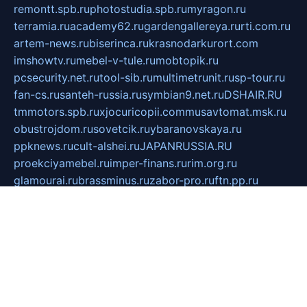
remontt.spb.ru
photostudia.spb.ru
myragon.ru
terramia.ru
academy62.ru
gardengallereya.ru
rti.com.ru
artem-news.ru
biserinca.ru
krasnodarkurort.com
imshowtv.ru
mebel-v-tule.ru
mobtopik.ru
pcsecurity.net.ru
tool-sib.ru
multimetrunit.ru
sp-tour.ru
fan-cs.ru
santeh-russia.ru
symbian9.net.ru
DSHAIR.RU
tmmotors.spb.ru
xjocuricopii.com
musavtomat.msk.ru
obustrojdom.ru
sovetcik.ru
ybaranovskaya.ru
ppknews.ru
cult-alshei.ru
JAPANRUSSIA.RU
proekciyamebel.ru
imper-finans.ru
rim.org.ru
glamourai.ru
brassminus.ru
zabor-pro.ru
ftn.pp.ru
dorogoe58.ru
laimengpacker.ru
kuzova-zapchasti.ru
sageerp.ru
taxodrom.ru
dsrazvitie.ru
hardcity.net.ru
ratinghomegames.ru
topservice25.ru
gubernyan.ru
gtglasslined.ru
ii4.ru
tssport.spb.ru
andorra24.com
blackwallstreet.ru
oboimos.ru
optim-doors.com.ru
ikuch.ru
nycr.org.ru
npa21.ru
vremya-ch.spb.ru
desert000.ru
ivtorgi.ru
ifiori.ru
catalog-statei.ru