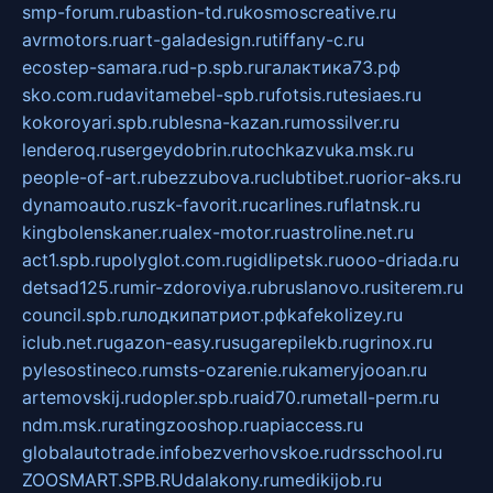
smp-forum.ru
bastion-td.ru
kosmoscreative.ru
avrmotors.ru
art-galadesign.ru
tiffany-c.ru
ecostep-samara.ru
d-p.spb.ru
галактика73.рф
sko.com.ru
davitamebel-spb.ru
fotsis.ru
tesiaes.ru
kokoroyari.spb.ru
blesna-kazan.ru
mossilver.ru
lenderoq.ru
sergeydobrin.ru
tochkazvuka.msk.ru
people-of-art.ru
bezzubova.ru
clubtibet.ru
orior-aks.ru
dynamoauto.ru
szk-favorit.ru
carlines.ru
flatnsk.ru
kingbolenskaner.ru
alex-motor.ru
astroline.net.ru
act1.spb.ru
polyglot.com.ru
gidlipetsk.ru
ooo-driada.ru
detsad125.ru
mir-zdoroviya.ru
bruslanovo.ru
siterem.ru
council.spb.ru
лодкипатриот.рф
kafekolizey.ru
iclub.net.ru
gazon-easy.ru
sugarepilekb.ru
grinox.ru
pylesostineco.ru
msts-ozarenie.ru
kameryjooan.ru
artemovskij.ru
dopler.spb.ru
aid70.ru
metall-perm.ru
ndm.msk.ru
ratingzooshop.ru
apiaccess.ru
globalautotrade.info
bezverhovskoe.ru
drsschool.ru
ZOOSMART.SPB.RU
dalakony.ru
medikijob.ru