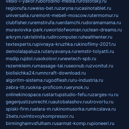
veslo-i-yakor.ru
borodino-media.ru
rostotsky.ru
regionufa.ru
weiss-bet.ru
zaryna.ru
casinotablet.ru
universalia.ru
remont-mebeli-moscow.ru
termomur.ru
clubfisher.ru
remstirufa.ru
erdamchi.ru
doramamama.ru
muraviovka-park.ru
worldofwoman.ru
clean-dreams.ru
arkrym.ru
kristinita.ru
dircomputer.ru
healthenter.ru
textexperts.ru
pivnaya-kruzhka.ru
kinofilmy-2021.ru
demolalapaluza.ru
tanyavanya.ru
remstir-tolyatti.ru
msdip.ru
jdol.ru
sokolovr.ru
newtech-spb.ru
rezemkleim.ru
massage-tai.ru
seonub.ru
zvonitut.ru
biolisichka24.ru
mncraft-download.ru
algoritm-sistema.ru
godflesh.ru
ru-industria.ru
zebra-tlt.ru
okna-proficom.ru
erynok.ru
onlinekinospace.ru
startupstudio-fefu.ru
zarges-ru.ru
gegenjustizunrecht.ru
autobalashov.ru
utrovortu.ru
spiski-firm.ru
elara-m.ru
kinomusorka.ru
mkcslava.ru
2bets.ru
vintovoykompressor.ru
birminghamvsfulham.ru
sarmat-komp.ru
pioneeri.ru