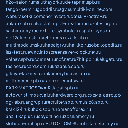
h2o-salon.ru
malutkayork.ru
deltaprim.spb.ru
tango-perm.ru
gooddir.ru
sgv.su
multiki-online.com
webkrasotki.com
cherinvest.ru
detskiy-ostrov.ru
ankou.spb.ru
alvesta1.ru
pdf-creator.ru
nix-files.org.ru
sakhatoday.ru
elektrikersymboler.ru
sputnikyes.ru
golf2club.msk.ru
aeforums.ru
zallclub.ru
multimodal.msk.ru
habaigry.ru
haikko.ru
sobakopedia.ru
isz-fest.ru
ewnc.info
screensaver-clock.net.ru
volnav.spb.ru
comnat.ru
npf.net.ru
7bit.pp.ru
kalugatur.ru
tesiaes.ru
card.com.ru
kazanka.spb.ru
gildiya-kuznecov.ru
kameryboavision.ru
griffoncom.spb.ru
fabrika-emotsiy.ru
PARK-MATROSOVA.RU
agat.spb.ru
avtoyurist-moskva1.ru
hardware.org.ru
схема-авто.рф
dg-lab.ru
angrup.ru
recruiter.spb.ru
music8.spb.ru
krsk124.ru
kubok.spb.ru
romanofforex.ru
analitikaplus.ru
spyonline.ru
zosikamery.ru
sloboda-ural.pp.ru
AUTO-COM.SU
hohota.net
alimy.ru