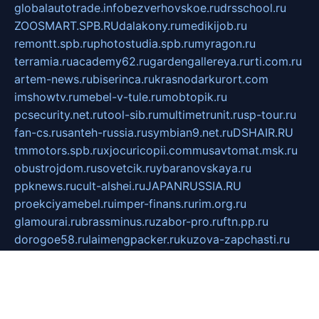
globalautotrade.info
bezverhovskoe.ru
drsschool.ru
ZOOSMART.SPB.RU
dalakony.ru
medikijob.ru
remontt.spb.ru
photostudia.spb.ru
myragon.ru
terramia.ru
academy62.ru
gardengallereya.ru
rti.com.ru
artem-news.ru
biserinca.ru
krasnodarkurort.com
imshowtv.ru
mebel-v-tule.ru
mobtopik.ru
pcsecurity.net.ru
tool-sib.ru
multimetrunit.ru
sp-tour.ru
fan-cs.ru
santeh-russia.ru
symbian9.net.ru
DSHAIR.RU
tmmotors.spb.ru
xjocuricopii.com
musavtomat.msk.ru
obustrojdom.ru
sovetcik.ru
ybaranovskaya.ru
ppknews.ru
cult-alshei.ru
JAPANRUSSIA.RU
proekciyamebel.ru
imper-finans.ru
rim.org.ru
glamourai.ru
brassminus.ru
zabor-pro.ru
ftn.pp.ru
dorogoe58.ru
laimengpacker.ru
kuzova-zapchasti.ru
sageerp.ru
taxodrom.ru
dsrazvitie.ru
hardcity.net.ru
ratinghomegames.ru
topservice25.ru
gubernyan.ru
gtglasslined.ru
ii4.ru
tssport.spb.ru
andorra24.com
blackwallstreet.ru
oboimos.ru
optim-doors.com.ru