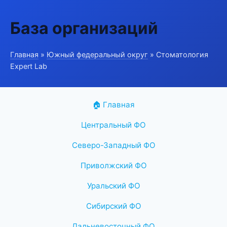
База организаций
Главная
»
Южный федеральный округ
» Стоматология
Expert Lab
🏠 Главная
Центральный ФО
Северо-Западный ФО
Приволжский ФО
Уральский ФО
Сибирский ФО
Дальневосточный ФО