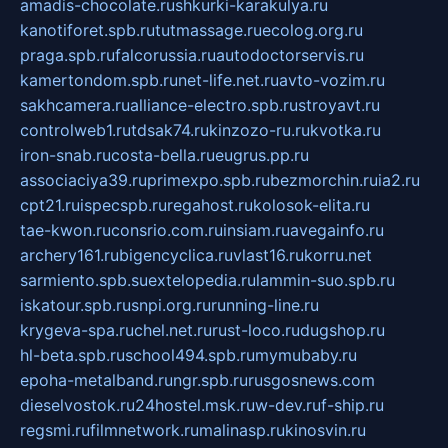
amadis-chocolate.ru
shkurki-karakulya.ru
kanotiforet.spb.ru
tutmassage.ru
ecolog.org.ru
praga.spb.ru
falcorussia.ru
autodoctorservis.ru
kamertondom.spb.ru
net-life.net.ru
avto-vozim.ru
sakhcamera.ru
alliance-electro.spb.ru
stroyavt.ru
controlweb1.ru
tdsak74.ru
kinzozo-ru.ru
kvotka.ru
iron-snab.ru
costa-bella.ru
eugrus.pp.ru
associaciya39.ru
primexpo.spb.ru
bezmorchin.ru
ia2.ru
cpt21.ru
ispecspb.ru
regahost.ru
kolosok-elita.ru
tae-kwon.ru
consrio.com.ru
insiam.ru
avegainfo.ru
archery161.ru
bigencyclica.ru
vlast16.ru
korru.net
sarmiento.spb.su
extelopedia.ru
lammin-suo.spb.ru
iskatour.spb.ru
snpi.org.ru
running-line.ru
krygeva-spa.ru
chel.net.ru
rust-loco.ru
dugshop.ru
hl-beta.spb.ru
school494.spb.ru
mymubaby.ru
epoha-metalband.ru
ngr.spb.ru
rusgosnews.com
dieselvostok.ru
24hostel.msk.ru
w-dev.ru
f-ship.ru
regsmi.ru
filmnetwork.ru
malinasp.ru
kinosvin.ru