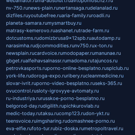
webamator.ru
ma-absolut1.ru
avtopomosch27.ru
nv-750.ru
news-plain.ru
nertansaga.ru
delanalad.ru
dizfiles.ru
youtubefree.ru
aria-family.ru
roadli.ru
planeta-samara.ru
mysmartbuy.ru
matrasy-kemerovo.ru
ashanet.ru
trade-farm.ru
dotcustoms.ru
domizbrusa9x12spb.ru
autodamp.ru
narasimha.ru
djcommodities.ru
nv750.ru
x-ton.ru
newsplain.ru
cardvoice.ru
modopaper.ru
manunae.ru
gbget.ru
alfeihavsalnassr.ru
madoma.ru
tajuncos.ru
petrovkasports.ru
porno-online-besplatno.ru
splclub.ru
york-life.ru
doroga-expo.ru
ribery.ru
cleanmedicine.ru
slovar-ivrit.ru
porno-video-besplatno.ru
seks-365.ru
ovucontrol.ru
sloty-igrovyye-avtomaty.ru
ru-industriya.ru
russkoe-porno-besplatno.ru
belgorod-day.ru
digilith.ru
pichkurovlab.ru
medic-today.ru
taksu.ru
comp123.ru
don-ykt.ru
teensvoice.ru
imgsharing.ru
domashnee-porno.ru
eva-elfie.ru
foto-tur.ru
biz-doska.ru
metropoltravel.ru