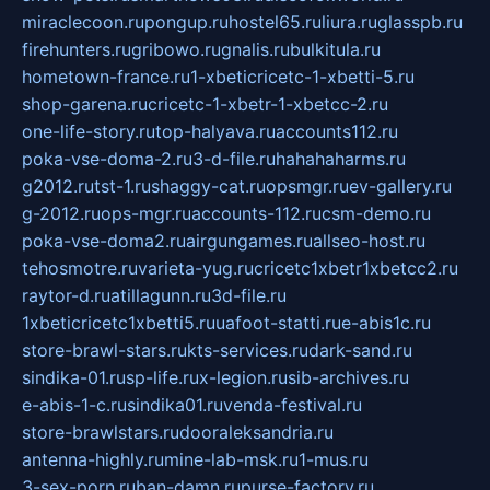
miraclecoon.ru
pongup.ru
hostel65.ru
liura.ru
glasspb.ru
firehunters.ru
gribowo.ru
gnalis.ru
bulkitula.ru
hometown-france.ru
1-xbeticricetc-1-xbetti-5.ru
shop-garena.ru
cricetc-1-xbetr-1-xbetcc-2.ru
one-life-story.ru
top-halyava.ru
accounts112.ru
poka-vse-doma-2.ru
3-d-file.ru
hahahaharms.ru
g2012.ru
tst-1.ru
shaggy-cat.ru
opsmgr.ru
ev-gallery.ru
g-2012.ru
ops-mgr.ru
accounts-112.ru
csm-demo.ru
poka-vse-doma2.ru
airgungames.ru
allseo-host.ru
tehosmotre.ru
varieta-yug.ru
cricetc1xbetr1xbetcc2.ru
raytor-d.ru
atillagunn.ru
3d-file.ru
1xbeticricetc1xbetti5.ru
uafoot-statti.ru
e-abis1c.ru
store-brawl-stars.ru
kts-services.ru
dark-sand.ru
sindika-01.ru
sp-life.ru
x-legion.ru
sib-archives.ru
e-abis-1-c.ru
sindika01.ru
venda-festival.ru
store-brawlstars.ru
dooraleksandria.ru
antenna-highly.ru
mine-lab-msk.ru
1-mus.ru
3-sex-porn.ru
ban-damn.ru
purse-factory.ru