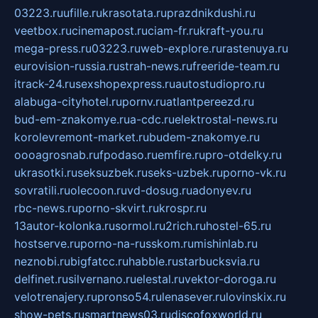
03223.ru
ufille.ru
krasotata.ru
prazdnikdushi.ru
veetbox.ru
cinemapost.ru
ciam-fr.ru
kraft-you.ru
mega-press.ru
03223.ru
web-explore.ru
rastenuya.ru
eurovision-russia.ru
strah-news.ru
freeride-team.ru
itrack-24.ru
sexshopexpress.ru
autostudiopro.ru
alabuga-cityhotel.ru
pornv.ru
atlantpereezd.ru
bud-em-znakomye.ru
a-cdc.ru
elektrostal-news.ru
korolevremont-market.ru
budem-znakomye.ru
oooagrosnab.ru
fpodaso.ru
emfire.ru
pro-otdelky.ru
ukrasotki.ru
seksuzbek.ru
seks-uzbek.ru
porno-vk.ru
sovratili.ru
olecoon.ru
vd-dosug.ru
adonyev.ru
rbc-news.ru
porno-skvirt.ru
krospr.ru
13autor-kolonka.ru
sormol.ru
2rich.ru
hostel-65.ru
hostserve.ru
porno-na-russkom.ru
mishinlab.ru
neznobi.ru
bigfatcc.ru
habble.ru
starbucksvia.ru
delfinet.ru
silvernano.ru
elestal.ru
vektor-doroga.ru
velotrenajery.ru
pronso54.ru
lenasever.ru
lovinskix.ru
show-pets.ru
smartnews03.ru
discofoxworld.ru