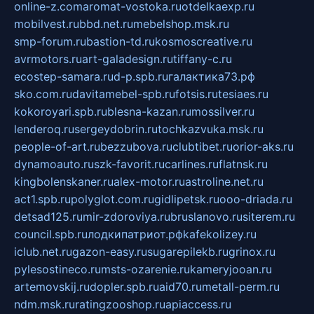
online-z.com
aromat-vostoka.ru
otdelkaexp.ru
mobilvest.ru
bbd.net.ru
mebelshop.msk.ru
smp-forum.ru
bastion-td.ru
kosmoscreative.ru
avrmotors.ru
art-galadesign.ru
tiffany-c.ru
ecostep-samara.ru
d-p.spb.ru
галактика73.рф
sko.com.ru
davitamebel-spb.ru
fotsis.ru
tesiaes.ru
kokoroyari.spb.ru
blesna-kazan.ru
mossilver.ru
lenderoq.ru
sergeydobrin.ru
tochkazvuka.msk.ru
people-of-art.ru
bezzubova.ru
clubtibet.ru
orior-aks.ru
dynamoauto.ru
szk-favorit.ru
carlines.ru
flatnsk.ru
kingbolenskaner.ru
alex-motor.ru
astroline.net.ru
act1.spb.ru
polyglot.com.ru
gidlipetsk.ru
ooo-driada.ru
detsad125.ru
mir-zdoroviya.ru
bruslanovo.ru
siterem.ru
council.spb.ru
лодкипатриот.рф
kafekolizey.ru
iclub.net.ru
gazon-easy.ru
sugarepilekb.ru
grinox.ru
pylesostineco.ru
msts-ozarenie.ru
kameryjooan.ru
artemovskij.ru
dopler.spb.ru
aid70.ru
metall-perm.ru
ndm.msk.ru
ratingzooshop.ru
apiaccess.ru