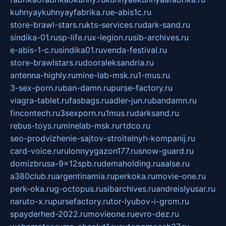
kuhnyaykuhnyayfabrika.ru
e-abis1c.ru
store-brawl-stars.ru
kts-services.ru
dark-sand.ru
sindika-01.ru
sp-life.ru
x-legion.ru
sib-archives.ru
e-abis-1-c.ru
sindika01.ru
venda-festival.ru
store-brawlstars.ru
dooraleksandria.ru
antenna-highly.ru
mine-lab-msk.ru
1-mus.ru
3-sex-porn.ru
ban-damn.ru
purse-factory.ru
viagra-tablet.ru
fasbags.ru
adler-jun.ru
bandamn.ru
fincontech.ru
3sexporn.ru
1mus.ru
darksand.ru
rebus-toys.ru
minelab-msk.ru
rtdco.ru
seo-prodvizhenie-sajtov-stroitelnyh-kompanij.ru
card-voice.ru
rulonnyygazon177.ru
snow-guard.ru
domizbrusa-9x12spb.ru
demaholding.ru
aalse.ru
a380club.ru
argentinamia.ru
perkoka.ru
movie-one.ru
perk-oka.ru
g-octopus.ru
sibarchives.ru
andreislyusar.ru
naruto-x.ru
pursefactory.ru
tor-lyubov-i-grom.ru
spayderhed-2022.ru
movieone.ru
evro-dez.ru