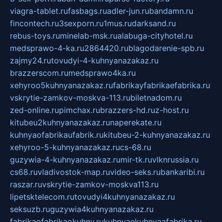
viagra-tablet.ru
fasbags.ru
adler-jun.ru
bandamn.ru
fincontech.ru
3sexporn.ru
1mus.ru
darksand.ru
rebus-toys.ru
minelab-msk.ru
alabuga-cityhotel.ru
medsprawo-4-ka.ru
2864420.ru
blagodarenie-spb.ru
zajmy24.ru
tovudyi-4-kuhnyanazakaz.ru
brazzerscom.ru
medsprawo4ka.ru
xehyroo5kuhnyanazakaz.ru
fabrikayfabrikaefabrika.ru
vskrytie-zamkov-moskva-113.ru
biletnadom.ru
zed-online.ru
pimchax.ru
brazzers-hd.ru
z-host.ru
kitubeu2kuhnyanazakaz.ru
naperekate.ru
kuhnyaofabrikaufabrik.ru
kitubeu-2-kuhnyanazakaz.ru
xehyroo-5-kuhnyanazakaz.ru
cs-68.ru
guzywia-4-kuhnyanazakaz.ru
mir-tk.ru
vlknrussia.ru
cs68.ru
vladivostok-map.ru
video-seks.ru
bankaribi.ru
raszar.ru
vskrytie-zamkov-moskva113.ru
lipetsktelecom.ru
tovudyi4kuhnyanazakaz.ru
seksuzb.ru
guzywia4kuhnyanazakaz.ru
fabrikaofabrikaokuhny.ru
kuhnyaekuhnyaafabrika.ru