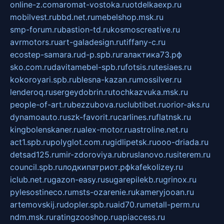
online-z.com
aromat-vostoka.ru
otdelkaexp.ru
mobilvest.ru
bbd.net.ru
mebelshop.msk.ru
smp-forum.ru
bastion-td.ru
kosmoscreative.ru
avrmotors.ru
art-galadesign.ru
tiffany-c.ru
ecostep-samara.ru
d-p.spb.ru
галактика73.рф
sko.com.ru
davitamebel-spb.ru
fotsis.ru
tesiaes.ru
kokoroyari.spb.ru
blesna-kazan.ru
mossilver.ru
lenderoq.ru
sergeydobrin.ru
tochkazvuka.msk.ru
people-of-art.ru
bezzubova.ru
clubtibet.ru
orior-aks.ru
dynamoauto.ru
szk-favorit.ru
carlines.ru
flatnsk.ru
kingbolenskaner.ru
alex-motor.ru
astroline.net.ru
act1.spb.ru
polyglot.com.ru
gidlipetsk.ru
ooo-driada.ru
detsad125.ru
mir-zdoroviya.ru
bruslanovo.ru
siterem.ru
council.spb.ru
лодкипатриот.рф
kafekolizey.ru
iclub.net.ru
gazon-easy.ru
sugarepilekb.ru
grinox.ru
pylesostineco.ru
msts-ozarenie.ru
kameryjooan.ru
artemovskij.ru
dopler.spb.ru
aid70.ru
metall-perm.ru
ndm.msk.ru
ratingzooshop.ru
apiaccess.ru