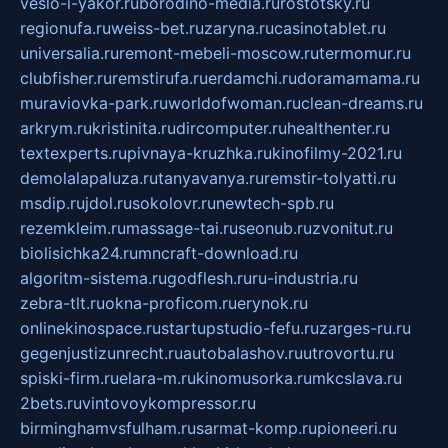
veslo-i-yakor.ru
borodino-media.ru
rostotsky.ru
regionufa.ru
weiss-bet.ru
zaryna.ru
casinotablet.ru
universalia.ru
remont-mebeli-moscow.ru
termomur.ru
clubfisher.ru
remstirufa.ru
erdamchi.ru
doramamama.ru
muraviovka-park.ru
worldofwoman.ru
clean-dreams.ru
arkrym.ru
kristinita.ru
dircomputer.ru
healthenter.ru
textexperts.ru
pivnaya-kruzhka.ru
kinofilmy-2021.ru
demolalapaluza.ru
tanyavanya.ru
remstir-tolyatti.ru
msdip.ru
jdol.ru
sokolovr.ru
newtech-spb.ru
rezemkleim.ru
massage-tai.ru
seonub.ru
zvonitut.ru
biolisichka24.ru
mncraft-download.ru
algoritm-sistema.ru
godflesh.ru
ru-industria.ru
zebra-tlt.ru
okna-proficom.ru
erynok.ru
onlinekinospace.ru
startupstudio-fefu.ru
zarges-ru.ru
gegenjustizunrecht.ru
autobalashov.ru
utrovortu.ru
spiski-firm.ru
elara-m.ru
kinomusorka.ru
mkcslava.ru
2bets.ru
vintovoykompressor.ru
birminghamvsfulham.ru
sarmat-komp.ru
pioneeri.ru