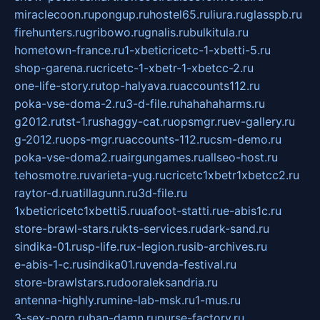
miraclecoon.ru
pongup.ru
hostel65.ru
liura.ru
glasspb.ru
firehunters.ru
gribowo.ru
gnalis.ru
bulkitula.ru
hometown-france.ru
1-xbeticricetc-1-xbetti-5.ru
shop-garena.ru
cricetc-1-xbetr-1-xbetcc-2.ru
one-life-story.ru
top-halyava.ru
accounts112.ru
poka-vse-doma-2.ru
3-d-file.ru
hahahaharms.ru
g2012.ru
tst-1.ru
shaggy-cat.ru
opsmgr.ru
ev-gallery.ru
g-2012.ru
ops-mgr.ru
accounts-112.ru
csm-demo.ru
poka-vse-doma2.ru
airgungames.ru
allseo-host.ru
tehosmotre.ru
varieta-yug.ru
cricetc1xbetr1xbetcc2.ru
raytor-d.ru
atillagunn.ru
3d-file.ru
1xbeticricetc1xbetti5.ru
uafoot-statti.ru
e-abis1c.ru
store-brawl-stars.ru
kts-services.ru
dark-sand.ru
sindika-01.ru
sp-life.ru
x-legion.ru
sib-archives.ru
e-abis-1-c.ru
sindika01.ru
venda-festival.ru
store-brawlstars.ru
dooraleksandria.ru
antenna-highly.ru
mine-lab-msk.ru
1-mus.ru
3-sex-porn.ru
ban-damn.ru
purse-factory.ru