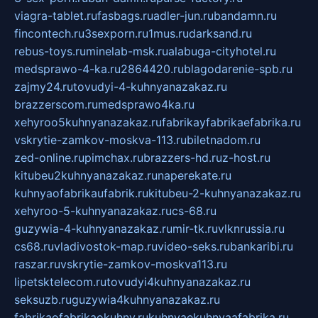
viagra-tablet.ru
fasbags.ru
adler-jun.ru
bandamn.ru
fincontech.ru
3sexporn.ru
1mus.ru
darksand.ru
rebus-toys.ru
minelab-msk.ru
alabuga-cityhotel.ru
medsprawo-4-ka.ru
2864420.ru
blagodarenie-spb.ru
zajmy24.ru
tovudyi-4-kuhnyanazakaz.ru
brazzerscom.ru
medsprawo4ka.ru
xehyroo5kuhnyanazakaz.ru
fabrikayfabrikaefabrika.ru
vskrytie-zamkov-moskva-113.ru
biletnadom.ru
zed-online.ru
pimchax.ru
brazzers-hd.ru
z-host.ru
kitubeu2kuhnyanazakaz.ru
naperekate.ru
kuhnyaofabrikaufabrik.ru
kitubeu-2-kuhnyanazakaz.ru
xehyroo-5-kuhnyanazakaz.ru
cs-68.ru
guzywia-4-kuhnyanazakaz.ru
mir-tk.ru
vlknrussia.ru
cs68.ru
vladivostok-map.ru
video-seks.ru
bankaribi.ru
raszar.ru
vskrytie-zamkov-moskva113.ru
lipetsktelecom.ru
tovudyi4kuhnyanazakaz.ru
seksuzb.ru
guzywia4kuhnyanazakaz.ru
fabrikaofabrikaokuhny.ru
kuhnyaekuhnyaafabrika.ru