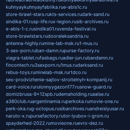
kuhnyaykuhnyayfabrika.ru
e-abis1c.ru
store-brawl-stars.ru
kts-services.ru
dark-sand.ru
sindika-01.ru
sp-life.ru
x-legion.ru
sib-archives.ru
e-abis-1-c.ru
sindika01.ru
venda-festival.ru
store-brawlstars.ru
dooraleksandria.ru
antenna-highly.ru
mine-lab-msk.ru
1-mus.ru
3-sex-porn.ru
ban-damn.ru
purse-factory.ru
viagra-tablet.ru
fasbags.ru
adler-jun.ru
bandamn.ru
fincontech.ru
3sexporn.ru
1mus.ru
darksand.ru
rebus-toys.ru
minelab-msk.ru
rtdco.ru
seo-prodvizhenie-sajtov-stroitelnyh-kompanij.ru
card-voice.ru
rulonnyygazon177.ru
snow-guard.ru
domizbrusa-9x12spb.ru
demaholding.ru
aalse.ru
a380club.ru
argentinamia.ru
perkoka.ru
movie-one.ru
perk-oka.ru
g-octopus.ru
sibarchives.ru
andreislyusar.ru
naruto-x.ru
pursefactory.ru
tor-lyubov-i-grom.ru
spayderhed-2022.ru
movieone.ru
evro-dez.ru