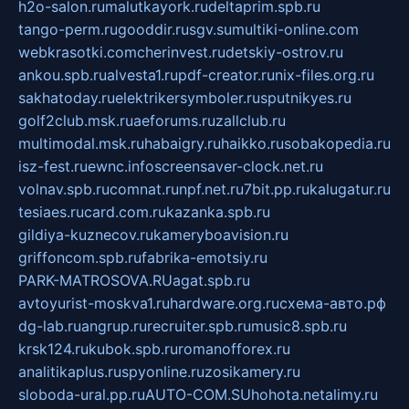
h2o-salon.ru
malutkayork.ru
deltaprim.spb.ru
tango-perm.ru
gooddir.ru
sgv.su
multiki-online.com
webkrasotki.com
cherinvest.ru
detskiy-ostrov.ru
ankou.spb.ru
alvesta1.ru
pdf-creator.ru
nix-files.org.ru
sakhatoday.ru
elektrikersymboler.ru
sputnikyes.ru
golf2club.msk.ru
aeforums.ru
zallclub.ru
multimodal.msk.ru
habaigry.ru
haikko.ru
sobakopedia.ru
isz-fest.ru
ewnc.info
screensaver-clock.net.ru
volnav.spb.ru
comnat.ru
npf.net.ru
7bit.pp.ru
kalugatur.ru
tesiaes.ru
card.com.ru
kazanka.spb.ru
gildiya-kuznecov.ru
kameryboavision.ru
griffoncom.spb.ru
fabrika-emotsiy.ru
PARK-MATROSOVA.RU
agat.spb.ru
avtoyurist-moskva1.ru
hardware.org.ru
схема-авто.рф
dg-lab.ru
angrup.ru
recruiter.spb.ru
music8.spb.ru
krsk124.ru
kubok.spb.ru
romanofforex.ru
analitikaplus.ru
spyonline.ru
zosikamery.ru
sloboda-ural.pp.ru
AUTO-COM.SU
hohota.net
alimy.ru