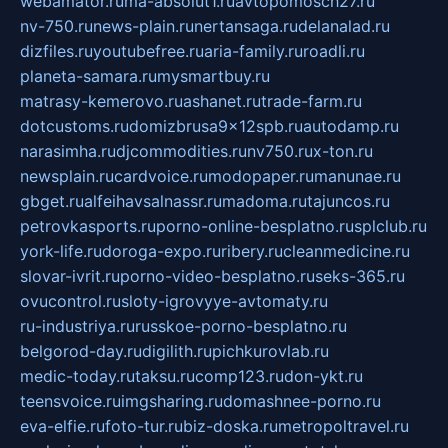
webamator.ru
ma-absolut1.ru
avtopomosch27.ru
nv-750.ru
news-plain.ru
nertansaga.ru
delanalad.ru
dizfiles.ru
youtubefree.ru
aria-family.ru
roadli.ru
planeta-samara.ru
mysmartbuy.ru
matrasy-kemerovo.ru
ashanet.ru
trade-farm.ru
dotcustoms.ru
domizbrusa9x12spb.ru
autodamp.ru
narasimha.ru
djcommodities.ru
nv750.ru
x-ton.ru
newsplain.ru
cardvoice.ru
modopaper.ru
manunae.ru
gbget.ru
alfeihavsalnassr.ru
madoma.ru
tajuncos.ru
petrovkasports.ru
porno-online-besplatno.ru
splclub.ru
york-life.ru
doroga-expo.ru
ribery.ru
cleanmedicine.ru
slovar-ivrit.ru
porno-video-besplatno.ru
seks-365.ru
ovucontrol.ru
sloty-igrovyye-avtomaty.ru
ru-industriya.ru
russkoe-porno-besplatno.ru
belgorod-day.ru
digilith.ru
pichkurovlab.ru
medic-today.ru
taksu.ru
comp123.ru
don-ykt.ru
teensvoice.ru
imgsharing.ru
domashnee-porno.ru
eva-elfie.ru
foto-tur.ru
biz-doska.ru
metropoltravel.ru