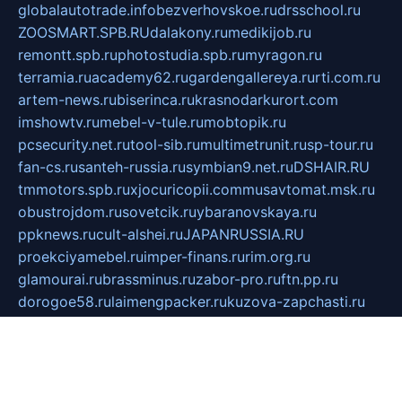
globalautotrade.info
bezverhovskoe.ru
drsschool.ru
ZOOSMART.SPB.RU
dalakony.ru
medikijob.ru
remontt.spb.ru
photostudia.spb.ru
myragon.ru
terramia.ru
academy62.ru
gardengallereya.ru
rti.com.ru
artem-news.ru
biserinca.ru
krasnodarkurort.com
imshowtv.ru
mebel-v-tule.ru
mobtopik.ru
pcsecurity.net.ru
tool-sib.ru
multimetrunit.ru
sp-tour.ru
fan-cs.ru
santeh-russia.ru
symbian9.net.ru
DSHAIR.RU
tmmotors.spb.ru
xjocuricopii.com
musavtomat.msk.ru
obustrojdom.ru
sovetcik.ru
ybaranovskaya.ru
ppknews.ru
cult-alshei.ru
JAPANRUSSIA.RU
proekciyamebel.ru
imper-finans.ru
rim.org.ru
glamourai.ru
brassminus.ru
zabor-pro.ru
ftn.pp.ru
dorogoe58.ru
laimengpacker.ru
kuzova-zapchasti.ru
sageerp.ru
taxodrom.ru
dsrazvitie.ru
hardcity.net.ru
ratinghomegames.ru
topservice25.ru
gubernyan.ru
gtglasslined.ru
ii4.ru
tssport.spb.ru
andorra24.com
blackwallstreet.ru
oboimos.ru
optim-doors.com.ru