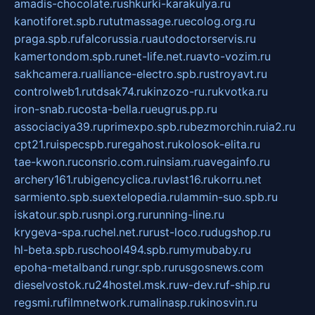
amadis-chocolate.ru
shkurki-karakulya.ru
kanotiforet.spb.ru
tutmassage.ru
ecolog.org.ru
praga.spb.ru
falcorussia.ru
autodoctorservis.ru
kamertondom.spb.ru
net-life.net.ru
avto-vozim.ru
sakhcamera.ru
alliance-electro.spb.ru
stroyavt.ru
controlweb1.ru
tdsak74.ru
kinzozo-ru.ru
kvotka.ru
iron-snab.ru
costa-bella.ru
eugrus.pp.ru
associaciya39.ru
primexpo.spb.ru
bezmorchin.ru
ia2.ru
cpt21.ru
ispecspb.ru
regahost.ru
kolosok-elita.ru
tae-kwon.ru
consrio.com.ru
insiam.ru
avegainfo.ru
archery161.ru
bigencyclica.ru
vlast16.ru
korru.net
sarmiento.spb.su
extelopedia.ru
lammin-suo.spb.ru
iskatour.spb.ru
snpi.org.ru
running-line.ru
krygeva-spa.ru
chel.net.ru
rust-loco.ru
dugshop.ru
hl-beta.spb.ru
school494.spb.ru
mymubaby.ru
epoha-metalband.ru
ngr.spb.ru
rusgosnews.com
dieselvostok.ru
24hostel.msk.ru
w-dev.ru
f-ship.ru
regsmi.ru
filmnetwork.ru
malinasp.ru
kinosvin.ru