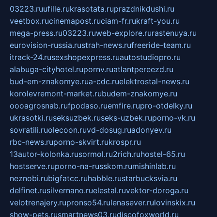
03223.ru
ufille.ru
krasotata.ru
prazdnikdushi.ru
veetbox.ru
cinemapost.ru
ciam-fr.ru
kraft-you.ru
mega-press.ru
03223.ru
web-explore.ru
rastenuya.ru
eurovision-russia.ru
strah-news.ru
freeride-team.ru
itrack-24.ru
sexshopexpress.ru
autostudiopro.ru
alabuga-cityhotel.ru
pornv.ru
atlantpereezd.ru
bud-em-znakomye.ru
a-cdc.ru
elektrostal-news.ru
korolevremont-market.ru
budem-znakomye.ru
oooagrosnab.ru
fpodaso.ru
emfire.ru
pro-otdelky.ru
ukrasotki.ru
seksuzbek.ru
seks-uzbek.ru
porno-vk.ru
sovratili.ru
olecoon.ru
vd-dosug.ru
adonyev.ru
rbc-news.ru
porno-skvirt.ru
krospr.ru
13autor-kolonka.ru
sormol.ru
2rich.ru
hostel-65.ru
hostserve.ru
porno-na-russkom.ru
mishinlab.ru
neznobi.ru
bigfatcc.ru
habble.ru
starbucksvia.ru
delfinet.ru
silvernano.ru
elestal.ru
vektor-doroga.ru
velotrenajery.ru
pronso54.ru
lenasever.ru
lovinskix.ru
show-pets.ru
smartnews03.ru
discofoxworld.ru