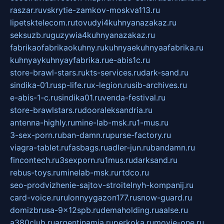
raszar.ru
vskrytie-zamkov-moskva113.ru
lipetsktelecom.ru
tovudyi4kuhnyanazakaz.ru
seksuzb.ru
guzywia4kuhnyanazakaz.ru
fabrikaofabrikaokuhny.ru
kuhnyaekuhnyaafabrika.ru
kuhnyaykuhnyayfabrika.ru
e-abis1c.ru
store-brawl-stars.ru
kts-services.ru
dark-sand.ru
sindika-01.ru
sp-life.ru
x-legion.ru
sib-archives.ru
e-abis-1-c.ru
sindika01.ru
venda-festival.ru
store-brawlstars.ru
dooraleksandria.ru
antenna-highly.ru
mine-lab-msk.ru
1-mus.ru
3-sex-porn.ru
ban-damn.ru
purse-factory.ru
viagra-tablet.ru
fasbags.ru
adler-jun.ru
bandamn.ru
fincontech.ru
3sexporn.ru
1mus.ru
darksand.ru
rebus-toys.ru
minelab-msk.ru
rtdco.ru
seo-prodvizhenie-sajtov-stroitelnyh-kompanij.ru
card-voice.ru
rulonnyygazon177.ru
snow-guard.ru
domizbrusa-9x12spb.ru
demaholding.ru
aalse.ru
a380club.ru
argentinamia.ru
perkoka.ru
movie-one.ru