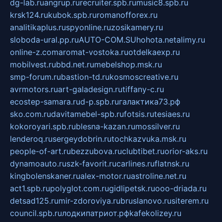
dg-lab.ru
angrup.ru
recruiter.spb.ru
music8.spb.ru
krsk124.ru
kubok.spb.ru
romanofforex.ru
analitikaplus.ru
spyonline.ru
zosikamery.ru
sloboda-ural.pp.ru
AUTO-COM.SU
hohota.net
alimy.ru
online-z.com
aromat-vostoka.ru
otdelkaexp.ru
mobilvest.ru
bbd.net.ru
mebelshop.msk.ru
smp-forum.ru
bastion-td.ru
kosmoscreative.ru
avrmotors.ru
art-galadesign.ru
tiffany-c.ru
ecostep-samara.ru
d-p.spb.ru
галактика73.рф
sko.com.ru
davitamebel-spb.ru
fotsis.ru
tesiaes.ru
kokoroyari.spb.ru
blesna-kazan.ru
mossilver.ru
lenderoq.ru
sergeydobrin.ru
tochkazvuka.msk.ru
people-of-art.ru
bezzubova.ru
clubtibet.ru
orior-aks.ru
dynamoauto.ru
szk-favorit.ru
carlines.ru
flatnsk.ru
kingbolenskaner.ru
alex-motor.ru
astroline.net.ru
act1.spb.ru
polyglot.com.ru
gidlipetsk.ru
ooo-driada.ru
detsad125.ru
mir-zdoroviya.ru
bruslanovo.ru
siterem.ru
council.spb.ru
лодкипатриот.рф
kafekolizey.ru