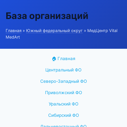
База организаций
Главная
»
Южный федеральный округ
» МедЦентр Vital
MedArt
🏠 Главная
Центральный ФО
Северо-Западный ФО
Приволжский ФО
Уральский ФО
Сибирский ФО
Дальневосточный ФО