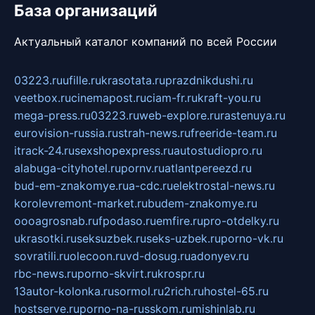
База организаций
Актуальный каталог компаний по всей России
03223.ru
ufille.ru
krasotata.ru
prazdnikdushi.ru
veetbox.ru
cinemapost.ru
ciam-fr.ru
kraft-you.ru
mega-press.ru
03223.ru
web-explore.ru
rastenuya.ru
eurovision-russia.ru
strah-news.ru
freeride-team.ru
itrack-24.ru
sexshopexpress.ru
autostudiopro.ru
alabuga-cityhotel.ru
pornv.ru
atlantpereezd.ru
bud-em-znakomye.ru
a-cdc.ru
elektrostal-news.ru
korolevremont-market.ru
budem-znakomye.ru
oooagrosnab.ru
fpodaso.ru
emfire.ru
pro-otdelky.ru
ukrasotki.ru
seksuzbek.ru
seks-uzbek.ru
porno-vk.ru
sovratili.ru
olecoon.ru
vd-dosug.ru
adonyev.ru
rbc-news.ru
porno-skvirt.ru
krospr.ru
13autor-kolonka.ru
sormol.ru
2rich.ru
hostel-65.ru
hostserve.ru
porno-na-russkom.ru
mishinlab.ru