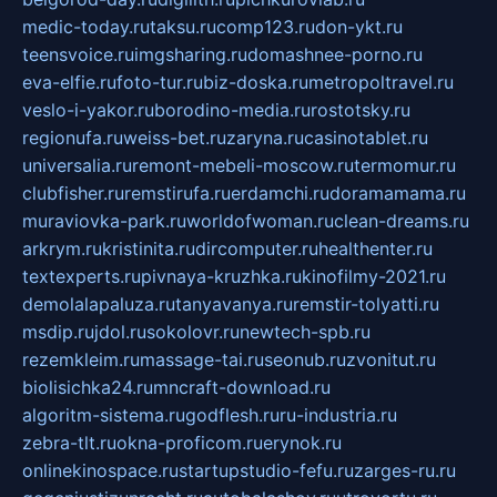
medic-today.ru
taksu.ru
comp123.ru
don-ykt.ru
teensvoice.ru
imgsharing.ru
domashnee-porno.ru
eva-elfie.ru
foto-tur.ru
biz-doska.ru
metropoltravel.ru
veslo-i-yakor.ru
borodino-media.ru
rostotsky.ru
regionufa.ru
weiss-bet.ru
zaryna.ru
casinotablet.ru
universalia.ru
remont-mebeli-moscow.ru
termomur.ru
clubfisher.ru
remstirufa.ru
erdamchi.ru
doramamama.ru
muraviovka-park.ru
worldofwoman.ru
clean-dreams.ru
arkrym.ru
kristinita.ru
dircomputer.ru
healthenter.ru
textexperts.ru
pivnaya-kruzhka.ru
kinofilmy-2021.ru
demolalapaluza.ru
tanyavanya.ru
remstir-tolyatti.ru
msdip.ru
jdol.ru
sokolovr.ru
newtech-spb.ru
rezemkleim.ru
massage-tai.ru
seonub.ru
zvonitut.ru
biolisichka24.ru
mncraft-download.ru
algoritm-sistema.ru
godflesh.ru
ru-industria.ru
zebra-tlt.ru
okna-proficom.ru
erynok.ru
onlinekinospace.ru
startupstudio-fefu.ru
zarges-ru.ru