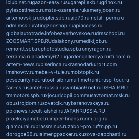
iclub.net.ru
gazon-easy.ru
sugarepilekb.ru
grinox.ru
pylesostineco.ru
msts-ozarenie.ru
kameryjooan.ru
artemovskij.ru
dopler.spb.ru
aid70.ru
metall-perm.ru
ndm.msk.ru
ratingzooshop.ru
apiaccess.ru
globalautotrade.info
bezverhovskoe.ru
drsschool.ru
ZOOSMART.SPB.RU
dalakony.ru
medikijob.ru
remontt.spb.ru
photostudia.spb.ru
myragon.ru
terramia.ru
academy62.ru
gardengallereya.ru
rti.com.ru
artem-news.ru
biserinca.ru
krasnodarkurort.com
imshowtv.ru
mebel-v-tule.ru
mobtopik.ru
pcsecurity.net.ru
tool-sib.ru
multimetrunit.ru
sp-tour.ru
fan-cs.ru
santeh-russia.ru
symbian9.net.ru
DSHAIR.RU
tmmotors.spb.ru
xjocuricopii.com
musavtomat.msk.ru
obustrojdom.ru
sovetcik.ru
ybaranovskaya.ru
ppknews.ru
cult-alshei.ru
JAPANRUSSIA.RU
proekciyamebel.ru
imper-finans.ru
rim.org.ru
glamourai.ru
brassminus.ru
zabor-pro.ru
ftn.pp.ru
dorogoe58.ru
laimengpacker.ru
kuzova-zapchasti.ru