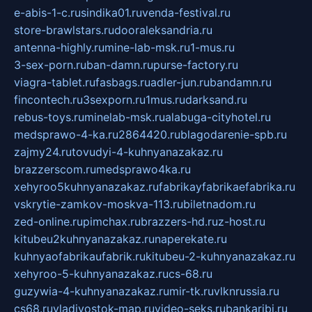
e-abis-1-c.ru
sindika01.ru
venda-festival.ru
store-brawlstars.ru
dooraleksandria.ru
antenna-highly.ru
mine-lab-msk.ru
1-mus.ru
3-sex-porn.ru
ban-damn.ru
purse-factory.ru
viagra-tablet.ru
fasbags.ru
adler-jun.ru
bandamn.ru
fincontech.ru
3sexporn.ru
1mus.ru
darksand.ru
rebus-toys.ru
minelab-msk.ru
alabuga-cityhotel.ru
medsprawo-4-ka.ru
2864420.ru
blagodarenie-spb.ru
zajmy24.ru
tovudyi-4-kuhnyanazakaz.ru
brazzerscom.ru
medsprawo4ka.ru
xehyroo5kuhnyanazakaz.ru
fabrikayfabrikaefabrika.ru
vskrytie-zamkov-moskva-113.ru
biletnadom.ru
zed-online.ru
pimchax.ru
brazzers-hd.ru
z-host.ru
kitubeu2kuhnyanazakaz.ru
naperekate.ru
kuhnyaofabrikaufabrik.ru
kitubeu-2-kuhnyanazakaz.ru
xehyroo-5-kuhnyanazakaz.ru
cs-68.ru
guzywia-4-kuhnyanazakaz.ru
mir-tk.ru
vlknrussia.ru
cs68.ru
vladivostok-map.ru
video-seks.ru
bankaribi.ru