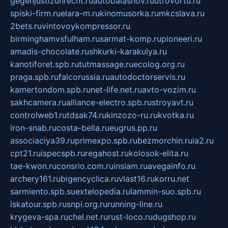
gegenjustizunrecht.ru
autobalashov.ru
utrovortu.ru
spiski-firm.ru
elara-m.ru
kinomusorka.ru
mkcslava.ru
2bets.ru
vintovoykompressor.ru
birminghamvsfulham.ru
sarmat-komp.ru
pioneeri.ru
amadis-chocolate.ru
shkurki-karakulya.ru
kanotiforet.spb.ru
tutmassage.ru
ecolog.org.ru
praga.spb.ru
falcorussia.ru
autodoctorservis.ru
kamertondom.spb.ru
net-life.net.ru
avto-vozim.ru
sakhcamera.ru
alliance-electro.spb.ru
stroyavt.ru
controlweb1.ru
tdsak74.ru
kinzozo-ru.ru
kvotka.ru
iron-snab.ru
costa-bella.ru
eugrus.pp.ru
associaciya39.ru
primexpo.spb.ru
bezmorchin.ru
ia2.ru
cpt21.ru
ispecspb.ru
regahost.ru
kolosok-elita.ru
tae-kwon.ru
consrio.com.ru
insiam.ru
avegainfo.ru
archery161.ru
bigencyclica.ru
vlast16.ru
korru.net
sarmiento.spb.su
extelopedia.ru
lammin-suo.spb.ru
iskatour.spb.ru
snpi.org.ru
running-line.ru
krygeva-spa.ru
chel.net.ru
rust-loco.ru
dugshop.ru