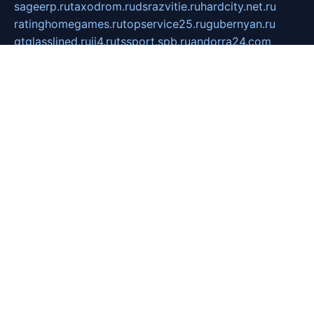
sageerp.ru
taxodrom.ru
dsrazvitie.ru
hardcity.net.ru
ratinghomegames.ru
topservice25.ru
gubernyan.ru
gtglasslined.ru
ii4.ru
tssport.spb.ru
andorra24.com
blackwallstreet.ru
oboimos.ru
optim-doors.com.ru
ikuch.ru
nycr.org.ru
npa21.ru
vremya-ch.spb.ru
desert000.ru
ivtorgi.ru
ifiori.ru
catalog-statei.ru
dcv.org.ru
spetsmaster174.ru
ipkameryhiseeu.ru
dum26.ru
ruspol.spb.ru
fr-opendp.ru
kam-solnyshko.ru
cheyenne-arapaho.ru
sevzapmetal.spb.ru
ted-lapidus.spb.ru
parasite-eliminator.ru
sigma-complete.ru
modernworld.ru
dama-moda.ru
eholot-group.ru
sk-nvkz.ru
DRONGOLD.RU
democratia2.ru
i-farmer.ru
mass-sport.org
jablonex.spb.ru
bookmess.ru
linkword.ru
refineua.com.ru
cs-spec.net.ru
altay-mebel.ru
DNK-THEATRE.RU
mechaniks.spb.ru
ipcamtechage.ru
skosta.ru
a-sun.ru
stroy-ldsp.ru
snowlands.org.ru
childrensshoes.ru
mrlizzy.ru
mebelsofiakrd.ru