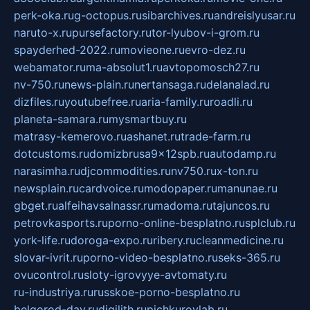
perk-oka.ru
g-octopus.ru
sibarchives.ru
andreislyusar.ru
naruto-x.ru
pursefactory.ru
tor-lyubov-i-grom.ru
spayderhed-2022.ru
movieone.ru
evro-dez.ru
webamator.ru
ma-absolut1.ru
avtopomosch27.ru
nv-750.ru
news-plain.ru
nertansaga.ru
delanalad.ru
dizfiles.ru
youtubefree.ru
aria-family.ru
roadli.ru
planeta-samara.ru
mysmartbuy.ru
matrasy-kemerovo.ru
ashanet.ru
trade-farm.ru
dotcustoms.ru
domizbrusa9x12spb.ru
autodamp.ru
narasimha.ru
djcommodities.ru
nv750.ru
x-ton.ru
newsplain.ru
cardvoice.ru
modopaper.ru
manunae.ru
gbget.ru
alfeihavsalnassr.ru
madoma.ru
tajuncos.ru
petrovkasports.ru
porno-online-besplatno.ru
splclub.ru
york-life.ru
doroga-expo.ru
ribery.ru
cleanmedicine.ru
slovar-ivrit.ru
porno-video-besplatno.ru
seks-365.ru
ovucontrol.ru
sloty-igrovyye-avtomaty.ru
ru-industriya.ru
russkoe-porno-besplatno.ru
belgorod-day.ru
digilith.ru
pichkurovlab.ru