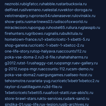
neznobi.ru
bigfatcc.ru
habble.ru
starbucksvia.ru
delfinet.ru
silvernano.ru
elestal.ru
vektor-doroga.ru
velotrenajery.ru
pronso54.ru
lenasever.ru
lovinskix.ru
show-pets.ru
smartnews03.ru
discofoxworld.ru
miraclecoon.ru
pongup.ru
hostel65.ru
liura.ru
glasspb.ru
firehunters.ru
gribowo.ru
gnalis.ru
bulkitula.ru
hometown-france.ru
1-xbeticricetc-1-xbetti-5.ru
shop-garena.ru
cricetc-1-xbetr-1-xbetcc-2.ru
one-life-story.ru
top-halyava.ru
accounts112.ru
poka-vse-doma-2.ru
3-d-file.ru
hahahaharms.ru
g2012.ru
tst-1.ru
shaggy-cat.ru
opsmgr.ru
ev-gallery.ru
g-2012.ru
ops-mgr.ru
accounts-112.ru
csm-demo.ru
poka-vse-doma2.ru
airgungames.ru
allseo-host.ru
tehosmotre.ru
varieta-yug.ru
cricetc1xbetr1xbetcc2.ru
raytor-d.ru
atillagunn.ru
3d-file.ru
1xbeticricetc1xbetti5.ru
uafoot-statti.ru
e-abis1c.ru
store-brawl-stars.ru
kts-services.ru
dark-sand.ru
sindika-01.ru
sp-life.ru
x-legion.ru
sib-archives.ru