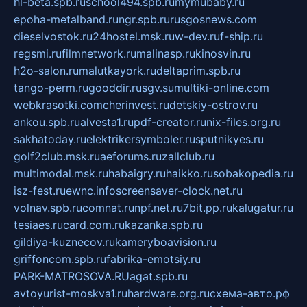
hl-beta.spb.ru
school494.spb.ru
mymubaby.ru
epoha-metalband.ru
ngr.spb.ru
rusgosnews.com
dieselvostok.ru
24hostel.msk.ru
w-dev.ru
f-ship.ru
regsmi.ru
filmnetwork.ru
malinasp.ru
kinosvin.ru
h2o-salon.ru
malutkayork.ru
deltaprim.spb.ru
tango-perm.ru
gooddir.ru
sgv.su
multiki-online.com
webkrasotki.com
cherinvest.ru
detskiy-ostrov.ru
ankou.spb.ru
alvesta1.ru
pdf-creator.ru
nix-files.org.ru
sakhatoday.ru
elektrikersymboler.ru
sputnikyes.ru
golf2club.msk.ru
aeforums.ru
zallclub.ru
multimodal.msk.ru
habaigry.ru
haikko.ru
sobakopedia.ru
isz-fest.ru
ewnc.info
screensaver-clock.net.ru
volnav.spb.ru
comnat.ru
npf.net.ru
7bit.pp.ru
kalugatur.ru
tesiaes.ru
card.com.ru
kazanka.spb.ru
gildiya-kuznecov.ru
kameryboavision.ru
griffoncom.spb.ru
fabrika-emotsiy.ru
PARK-MATROSOVA.RU
agat.spb.ru
avtoyurist-moskva1.ru
hardware.org.ru
схема-авто.рф