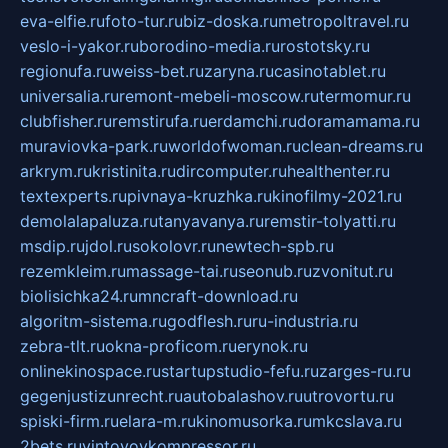
eva-elfie.ru
foto-tur.ru
biz-doska.ru
metropoltravel.ru
veslo-i-yakor.ru
borodino-media.ru
rostotsky.ru
regionufa.ru
weiss-bet.ru
zaryna.ru
casinotablet.ru
universalia.ru
remont-mebeli-moscow.ru
termomur.ru
clubfisher.ru
remstirufa.ru
erdamchi.ru
doramamama.ru
muraviovka-park.ru
worldofwoman.ru
clean-dreams.ru
arkrym.ru
kristinita.ru
dircomputer.ru
healthenter.ru
textexperts.ru
pivnaya-kruzhka.ru
kinofilmy-2021.ru
demolalapaluza.ru
tanyavanya.ru
remstir-tolyatti.ru
msdip.ru
jdol.ru
sokolovr.ru
newtech-spb.ru
rezemkleim.ru
massage-tai.ru
seonub.ru
zvonitut.ru
biolisichka24.ru
mncraft-download.ru
algoritm-sistema.ru
godflesh.ru
ru-industria.ru
zebra-tlt.ru
okna-proficom.ru
erynok.ru
onlinekinospace.ru
startupstudio-fefu.ru
zarges-ru.ru
gegenjustizunrecht.ru
autobalashov.ru
utrovortu.ru
spiski-firm.ru
elara-m.ru
kinomusorka.ru
mkcslava.ru
2bets.ru
vintovoykompressor.ru