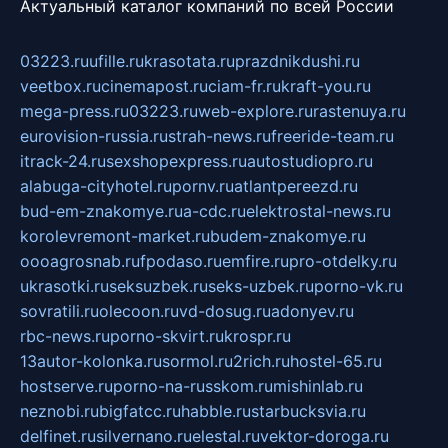
Актуальный каталог компаний по всей России
03223.ru
ufille.ru
krasotata.ru
prazdnikdushi.ru
veetbox.ru
cinemapost.ru
ciam-fr.ru
kraft-you.ru
mega-press.ru
03223.ru
web-explore.ru
rastenuya.ru
eurovision-russia.ru
strah-news.ru
freeride-team.ru
itrack-24.ru
sexshopexpress.ru
autostudiopro.ru
alabuga-cityhotel.ru
pornv.ru
atlantpereezd.ru
bud-em-znakomye.ru
a-cdc.ru
elektrostal-news.ru
korolevremont-market.ru
budem-znakomye.ru
oooagrosnab.ru
fpodaso.ru
emfire.ru
pro-otdelky.ru
ukrasotki.ru
seksuzbek.ru
seks-uzbek.ru
porno-vk.ru
sovratili.ru
olecoon.ru
vd-dosug.ru
adonyev.ru
rbc-news.ru
porno-skvirt.ru
krospr.ru
13autor-kolonka.ru
sormol.ru
2rich.ru
hostel-65.ru
hostserve.ru
porno-na-russkom.ru
mishinlab.ru
neznobi.ru
bigfatcc.ru
habble.ru
starbucksvia.ru
delfinet.ru
silvernano.ru
elestal.ru
vektor-doroga.ru