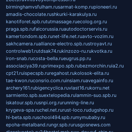
birminghamvsfulham.ru
sarmat-komp.ru
pioneeri.ru
amadis-chocolate.ru
shkurki-karakulya.ru
kanotiforet.spb.ru
tutmassage.ru
ecolog.org.ru
praga.spb.ru
falcorussia.ru
autodoctorservis.ru
kamertondom.spb.ru
net-life.net.ru
avto-vozim.ru
sakhcamera.ru
alliance-electro.spb.ru
stroyavt.ru
controlweb1.ru
tdsak74.ru
kinzozo-ru.ru
kvotka.ru
iron-snab.ru
costa-bella.ru
eugrus.pp.ru
associaciya39.ru
primexpo.spb.ru
bezmorchin.ru
ia2.ru
cpt21.ru
ispecspb.ru
regahost.ru
kolosok-elita.ru
tae-kwon.ru
consrio.com.ru
insiam.ru
avegainfo.ru
archery161.ru
bigencyclica.ru
vlast16.ru
korru.net
sarmiento.spb.su
extelopedia.ru
lammin-suo.spb.ru
iskatour.spb.ru
snpi.org.ru
running-line.ru
krygeva-spa.ru
chel.net.ru
rust-loco.ru
dugshop.ru
hl-beta.spb.ru
school494.spb.ru
mymubaby.ru
epoha-metalband.ru
ngr.spb.ru
rusgosnews.com
dieselvostok.ru
24hostel.msk.ru
w-dev.ru
f-ship.ru