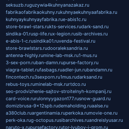
seksuzb.ru
guzywia4kuhnyanazakaz.ru
fabrikaofabrikaokuhny.ru
kuhnyaekuhnyaafabrika.ru
kuhnyaykuhnyayfabrika.ru
e-abis1c.ru
store-brawl-stars.ru
kts-services.ru
dark-sand.ru
sindika-01.ru
sp-life.ru
x-legion.ru
sib-archives.ru
e-abis-1-c.ru
sindika01.ru
venda-festival.ru
store-brawlstars.ru
dooraleksandria.ru
antenna-highly.ru
mine-lab-msk.ru
1-mus.ru
3-sex-porn.ru
ban-damn.ru
purse-factory.ru
viagra-tablet.ru
fasbags.ru
adler-jun.ru
bandamn.ru
fincontech.ru
3sexporn.ru
1mus.ru
darksand.ru
rebus-toys.ru
minelab-msk.ru
rtdco.ru
seo-prodvizhenie-sajtov-stroitelnyh-kompanij.ru
card-voice.ru
rulonnyygazon177.ru
snow-guard.ru
domizbrusa-9x12spb.ru
demaholding.ru
aalse.ru
a380club.ru
argentinamia.ru
perkoka.ru
movie-one.ru
perk-oka.ru
g-octopus.ru
sibarchives.ru
andreislyusar.ru
naruto-x.ru
pursefactory.ru
tor-lyubov-i-grom.ru