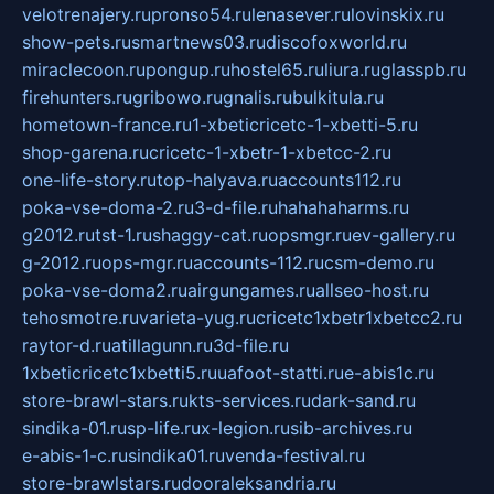
velotrenajery.ru
pronso54.ru
lenasever.ru
lovinskix.ru
show-pets.ru
smartnews03.ru
discofoxworld.ru
miraclecoon.ru
pongup.ru
hostel65.ru
liura.ru
glasspb.ru
firehunters.ru
gribowo.ru
gnalis.ru
bulkitula.ru
hometown-france.ru
1-xbeticricetc-1-xbetti-5.ru
shop-garena.ru
cricetc-1-xbetr-1-xbetcc-2.ru
one-life-story.ru
top-halyava.ru
accounts112.ru
poka-vse-doma-2.ru
3-d-file.ru
hahahaharms.ru
g2012.ru
tst-1.ru
shaggy-cat.ru
opsmgr.ru
ev-gallery.ru
g-2012.ru
ops-mgr.ru
accounts-112.ru
csm-demo.ru
poka-vse-doma2.ru
airgungames.ru
allseo-host.ru
tehosmotre.ru
varieta-yug.ru
cricetc1xbetr1xbetcc2.ru
raytor-d.ru
atillagunn.ru
3d-file.ru
1xbeticricetc1xbetti5.ru
uafoot-statti.ru
e-abis1c.ru
store-brawl-stars.ru
kts-services.ru
dark-sand.ru
sindika-01.ru
sp-life.ru
x-legion.ru
sib-archives.ru
e-abis-1-c.ru
sindika01.ru
venda-festival.ru
store-brawlstars.ru
dooraleksandria.ru