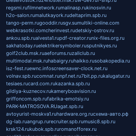
regsmi.ru
filmnetwork.ru
malinasp.ru
kinosvin.ru
h2o-salon.ru
malutkayork.ru
deltaprim.spb.ru
tango-perm.ru
gooddir.ru
sgv.su
multiki-online.com
webkrasotki.com
cherinvest.ru
detskiy-ostrov.ru
ankou.spb.ru
alvesta1.ru
pdf-creator.ru
nix-files.org.ru
sakhatoday.ru
elektrikersymboler.ru
sputnikyes.ru
golf2club.msk.ru
aeforums.ru
zallclub.ru
multimodal.msk.ru
habaigry.ru
haikko.ru
sobakopedia.ru
isz-fest.ru
ewnc.info
screensaver-clock.net.ru
volnav.spb.ru
comnat.ru
npf.net.ru
7bit.pp.ru
kalugatur.ru
tesiaes.ru
card.com.ru
kazanka.spb.ru
gildiya-kuznecov.ru
kameryboavision.ru
griffoncom.spb.ru
fabrika-emotsiy.ru
PARK-MATROSOVA.RU
agat.spb.ru
avtoyurist-moskva1.ru
hardware.org.ru
схема-авто.рф
dg-lab.ru
angrup.ru
recruiter.spb.ru
music8.spb.ru
krsk124.ru
kubok.spb.ru
romanofforex.ru