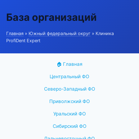
База организаций
Главная
»
Южный федеральный округ
» Клиника
ProfiDent Expert
🏠 Главная
Центральный ФО
Северо-Западный ФО
Приволжский ФО
Уральский ФО
Сибирский ФО
Дальневосточный ФО