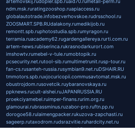
artemovskij.ru
dopler.spb.ru
aid70.ru
metall-perm.ru
ndm.msk.ru
ratingzooshop.ru
apiaccess.ru
globalautotrade.info
bezverhovskoe.ru
drsschool.ru
ZOOSMART.SPB.RU
dalakony.ru
medikijob.ru
remontt.spb.ru
photostudia.spb.ru
myragon.ru
terramia.ru
academy62.ru
gardengallereya.ru
rti.com.ru
artem-news.ru
biserinca.ru
krasnodarkurort.com
imshowtv.ru
mebel-v-tule.ru
mobtopik.ru
pcsecurity.net.ru
tool-sib.ru
multimetrunit.ru
sp-tour.ru
fan-cs.ru
santeh-russia.ru
symbian9.net.ru
DSHAIR.RU
tmmotors.spb.ru
xjocuricopii.com
musavtomat.msk.ru
obustrojdom.ru
sovetcik.ru
ybaranovskaya.ru
ppknews.ru
cult-alshei.ru
JAPANRUSSIA.RU
proekciyamebel.ru
imper-finans.ru
rim.org.ru
glamourai.ru
brassminus.ru
zabor-pro.ru
ftn.pp.ru
dorogoe58.ru
laimengpacker.ru
kuzova-zapchasti.ru
sageerp.ru
taxodrom.ru
dsrazvitie.ru
hardcity.net.ru
ratinghomegames.ru
topservice25.ru
gubernyan.ru