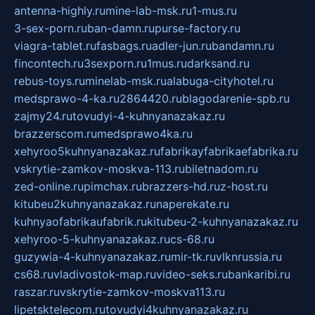
antenna-highly.ru
mine-lab-msk.ru
1-mus.ru
3-sex-porn.ru
ban-damn.ru
purse-factory.ru
viagra-tablet.ru
fasbags.ru
adler-jun.ru
bandamn.ru
fincontech.ru
3sexporn.ru
1mus.ru
darksand.ru
rebus-toys.ru
minelab-msk.ru
alabuga-cityhotel.ru
medsprawo-4-ka.ru
2864420.ru
blagodarenie-spb.ru
zajmy24.ru
tovudyi-4-kuhnyanazakaz.ru
brazzerscom.ru
medsprawo4ka.ru
xehyroo5kuhnyanazakaz.ru
fabrikayfabrikaefabrika.ru
vskrytie-zamkov-moskva-113.ru
biletnadom.ru
zed-online.ru
pimchax.ru
brazzers-hd.ru
z-host.ru
kitubeu2kuhnyanazakaz.ru
naperekate.ru
kuhnyaofabrikaufabrik.ru
kitubeu-2-kuhnyanazakaz.ru
xehyroo-5-kuhnyanazakaz.ru
cs-68.ru
guzywia-4-kuhnyanazakaz.ru
mir-tk.ru
vlknrussia.ru
cs68.ru
vladivostok-map.ru
video-seks.ru
bankaribi.ru
raszar.ru
vskrytie-zamkov-moskva113.ru
lipetsktelecom.ru
tovudyi4kuhnyanazakaz.ru