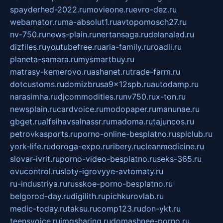
spayderhed-2022.ru
movieone.ru
evro-dez.ru
webamator.ru
ma-absolut1.ru
avtopomosch27.ru
nv-750.ru
news-plain.ru
nertansaga.ru
delanalad.ru
dizfiles.ru
youtubefree.ru
aria-family.ru
roadli.ru
planeta-samara.ru
mysmartbuy.ru
matrasy-kemerovo.ru
ashanet.ru
trade-farm.ru
dotcustoms.ru
domizbrusa9x12spb.ru
autodamp.ru
narasimha.ru
djcommodities.ru
nv750.ru
x-ton.ru
newsplain.ru
cardvoice.ru
modopaper.ru
manunae.ru
gbget.ru
alfeihavsalnassr.ru
madoma.ru
tajuncos.ru
petrovkasports.ru
porno-online-besplatno.ru
splclub.ru
york-life.ru
doroga-expo.ru
ribery.ru
cleanmedicine.ru
slovar-ivrit.ru
porno-video-besplatno.ru
seks-365.ru
ovucontrol.ru
sloty-igrovyye-avtomaty.ru
ru-industriya.ru
russkoe-porno-besplatno.ru
belgorod-day.ru
digilith.ru
pichkurovlab.ru
medic-today.ru
taksu.ru
comp123.ru
don-ykt.ru
teensvoice.ru
imgsharing.ru
domashnee-porno.ru