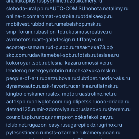
analitikaplus.ru
spyonline.ru
zosikamery.ru
sloboda-ural.pp.ru
AUTO-COM.SU
hohota.net
alimy.ru
online-z.com
aromat-vostoka.ru
otdelkaexp.ru
mobilvest.ru
bbd.net.ru
mebelshop.msk.ru
smp-forum.ru
bastion-td.ru
kosmoscreative.ru
avrmotors.ru
art-galadesign.ru
tiffany-c.ru
ecostep-samara.ru
d-p.spb.ru
галактика73.рф
sko.com.ru
davitamebel-spb.ru
fotsis.ru
tesiaes.ru
kokoroyari.spb.ru
blesna-kazan.ru
mossilver.ru
lenderoq.ru
sergeydobrin.ru
tochkazvuka.msk.ru
people-of-art.ru
bezzubova.ru
clubtibet.ru
orior-aks.ru
dynamoauto.ru
szk-favorit.ru
carlines.ru
flatnsk.ru
kingbolenskaner.ru
alex-motor.ru
astroline.net.ru
act1.spb.ru
polyglot.com.ru
gidlipetsk.ru
ooo-driada.ru
detsad125.ru
mir-zdoroviya.ru
bruslanovo.ru
siterem.ru
council.spb.ru
лодкипатриот.рф
kafekolizey.ru
iclub.net.ru
gazon-easy.ru
sugarepilekb.ru
grinox.ru
pylesostineco.ru
msts-ozarenie.ru
kameryjooan.ru