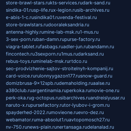
store-brawl-stars.ru
kts-services.ru
dark-sand.ru
sindika-01.ru
sp-life.ru
x-legion.ru
sib-archives.ru
e-abis-1-c.ru
sindika01.ru
venda-festival.ru
store-brawlstars.ru
dooraleksandria.ru
antenna-highly.ru
mine-lab-msk.ru
1-mus.ru
3-sex-porn.ru
ban-damn.ru
purse-factory.ru
viagra-tablet.ru
fasbags.ru
adler-jun.ru
bandamn.ru
fincontech.ru
3sexporn.ru
1mus.ru
darksand.ru
rebus-toys.ru
minelab-msk.ru
rtdco.ru
seo-prodvizhenie-sajtov-stroitelnyh-kompanij.ru
card-voice.ru
rulonnyygazon177.ru
snow-guard.ru
domizbrusa-9x12spb.ru
demaholding.ru
aalse.ru
a380club.ru
argentinamia.ru
perkoka.ru
movie-one.ru
perk-oka.ru
g-octopus.ru
sibarchives.ru
andreislyusar.ru
naruto-x.ru
pursefactory.ru
tor-lyubov-i-grom.ru
spayderhed-2022.ru
movieone.ru
evro-dez.ru
webamator.ru
ma-absolut1.ru
avtopomosch27.ru
nv-750.ru
news-plain.ru
nertansaga.ru
delanalad.ru