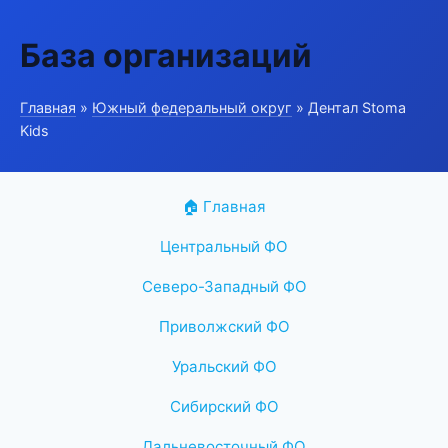
База организаций
Главная
»
Южный федеральный округ
» Дентал Stoma
Kids
🏠 Главная
Центральный ФО
Северо-Западный ФО
Приволжский ФО
Уральский ФО
Сибирский ФО
Дальневосточный ФО