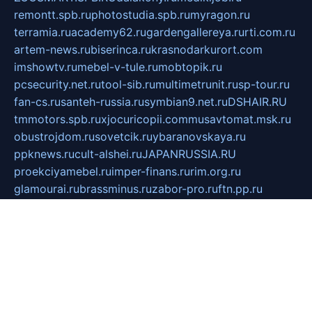
remontt.spb.ru
photostudia.spb.ru
myragon.ru
terramia.ru
academy62.ru
gardengallereya.ru
rti.com.ru
artem-news.ru
biserinca.ru
krasnodarkurort.com
imshowtv.ru
mebel-v-tule.ru
mobtopik.ru
pcsecurity.net.ru
tool-sib.ru
multimetrunit.ru
sp-tour.ru
fan-cs.ru
santeh-russia.ru
symbian9.net.ru
DSHAIR.RU
tmmotors.spb.ru
xjocuricopii.com
musavtomat.msk.ru
obustrojdom.ru
sovetcik.ru
ybaranovskaya.ru
ppknews.ru
cult-alshei.ru
JAPANRUSSIA.RU
proekciyamebel.ru
imper-finans.ru
rim.org.ru
glamourai.ru
brassminus.ru
zabor-pro.ru
ftn.pp.ru
dorogoe58.ru
laimengpacker.ru
kuzova-zapchasti.ru
sageerp.ru
taxodrom.ru
dsrazvitie.ru
hardcity.net.ru
ratinghomegames.ru
topservice25.ru
gubernyan.ru
gtglasslined.ru
ii4.ru
tssport.spb.ru
andorra24.com
blackwallstreet.ru
oboimos.ru
optim-doors.com.ru
ikuch.ru
nycr.org.ru
npa21.ru
vremya-ch.spb.ru
desert000.ru
ivtorgi.ru
ifiori.ru
catalog-statei.ru