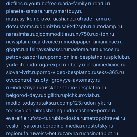
dizfiles.ru
youtubefree.ru
aria-family.ru
roadli.ru
planeta-samara.ru
mysmartbuy.ru
matrasy-kemerovo.ru
ashanet.ru
trade-farm.ru
dotcustoms.ru
domizbrusa9x12spb.ru
autodamp.ru
narasimha.ru
djcommodities.ru
nv750.ru
x-ton.ru
newsplain.ru
cardvoice.ru
modopaper.ru
manunae.ru
gbget.ru
alfeihavsalnassr.ru
madoma.ru
tajuncos.ru
petrovkasports.ru
porno-online-besplatno.ru
splclub.ru
york-life.ru
doroga-expo.ru
ribery.ru
cleanmedicine.ru
slovar-ivrit.ru
porno-video-besplatno.ru
seks-365.ru
ovucontrol.ru
sloty-igrovyye-avtomaty.ru
ru-industriya.ru
russkoe-porno-besplatno.ru
belgorod-day.ru
digilith.ru
pichkurovlab.ru
medic-today.ru
taksu.ru
comp123.ru
don-ykt.ru
teensvoice.ru
imgsharing.ru
domashnee-porno.ru
eva-elfie.ru
foto-tur.ru
biz-doska.ru
metropoltravel.ru
veslo-i-yakor.ru
borodino-media.ru
rostotsky.ru
regionufa.ru
weiss-bet.ru
zaryna.ru
casinotablet.ru