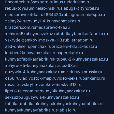
fincontech.ru
3sexporn.ru
1mus.ru
darksand.ru
rebus-toys.ru
minelab-msk.ru
alabuga-cityhotel.ru
medsprawo-4-ka.ru
2864420.ru
blagodarenie-spb.ru
zajmy24.ru
tovudyi-4-kuhnyanazakaz.ru
brazzerscom.ru
medsprawo4ka.ru
xehyroo5kuhnyanazakaz.ru
fabrikayfabrikaefabrika.ru
vskrytie-zamkov-moskva-113.ru
biletnadom.ru
zed-online.ru
pimchax.ru
brazzers-hd.ru
z-host.ru
kitubeu2kuhnyanazakaz.ru
naperekate.ru
kuhnyaofabrikaufabrik.ru
kitubeu-2-kuhnyanazakaz.ru
xehyroo-5-kuhnyanazakaz.ru
cs-68.ru
guzywia-4-kuhnyanazakaz.ru
mir-tk.ru
vlknrussia.ru
cs68.ru
vladivostok-map.ru
video-seks.ru
bankaribi.ru
raszar.ru
vskrytie-zamkov-moskva113.ru
lipetsktelecom.ru
tovudyi4kuhnyanazakaz.ru
seksuzb.ru
guzywia4kuhnyanazakaz.ru
fabrikaofabrikaokuhny.ru
kuhnyaekuhnyaafabrika.ru
kuhnyaykuhnyayfabrika.ru
e-abis1c.ru