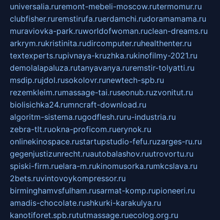
universalia.ru
remont-mebeli-moscow.ru
termomur.ru
clubfisher.ru
remstirufa.ru
erdamchi.ru
doramamama.ru
muraviovka-park.ru
worldofwoman.ru
clean-dreams.ru
arkrym.ru
kristinita.ru
dircomputer.ru
healthenter.ru
textexperts.ru
pivnaya-kruzhka.ru
kinofilmy-2021.ru
demolalapaluza.ru
tanyavanya.ru
remstir-tolyatti.ru
msdip.ru
jdol.ru
sokolovr.ru
newtech-spb.ru
rezemkleim.ru
massage-tai.ru
seonub.ru
zvonitut.ru
biolisichka24.ru
mncraft-download.ru
algoritm-sistema.ru
godflesh.ru
ru-industria.ru
zebra-tlt.ru
okna-proficom.ru
erynok.ru
onlinekinospace.ru
startupstudio-fefu.ru
zarges-ru.ru
gegenjustizunrecht.ru
autobalashov.ru
utrovortu.ru
spiski-firm.ru
elara-m.ru
kinomusorka.ru
mkcslava.ru
2bets.ru
vintovoykompressor.ru
birminghamvsfulham.ru
sarmat-komp.ru
pioneeri.ru
amadis-chocolate.ru
shkurki-karakulya.ru
kanotiforet.spb.ru
tutmassage.ru
ecolog.org.ru