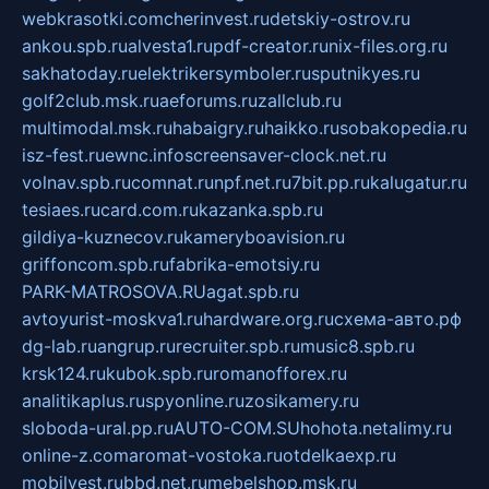
webkrasotki.com
cherinvest.ru
detskiy-ostrov.ru
ankou.spb.ru
alvesta1.ru
pdf-creator.ru
nix-files.org.ru
sakhatoday.ru
elektrikersymboler.ru
sputnikyes.ru
golf2club.msk.ru
aeforums.ru
zallclub.ru
multimodal.msk.ru
habaigry.ru
haikko.ru
sobakopedia.ru
isz-fest.ru
ewnc.info
screensaver-clock.net.ru
volnav.spb.ru
comnat.ru
npf.net.ru
7bit.pp.ru
kalugatur.ru
tesiaes.ru
card.com.ru
kazanka.spb.ru
gildiya-kuznecov.ru
kameryboavision.ru
griffoncom.spb.ru
fabrika-emotsiy.ru
PARK-MATROSOVA.RU
agat.spb.ru
avtoyurist-moskva1.ru
hardware.org.ru
схема-авто.рф
dg-lab.ru
angrup.ru
recruiter.spb.ru
music8.spb.ru
krsk124.ru
kubok.spb.ru
romanofforex.ru
analitikaplus.ru
spyonline.ru
zosikamery.ru
sloboda-ural.pp.ru
AUTO-COM.SU
hohota.net
alimy.ru
online-z.com
aromat-vostoka.ru
otdelkaexp.ru
mobilvest.ru
bbd.net.ru
mebelshop.msk.ru