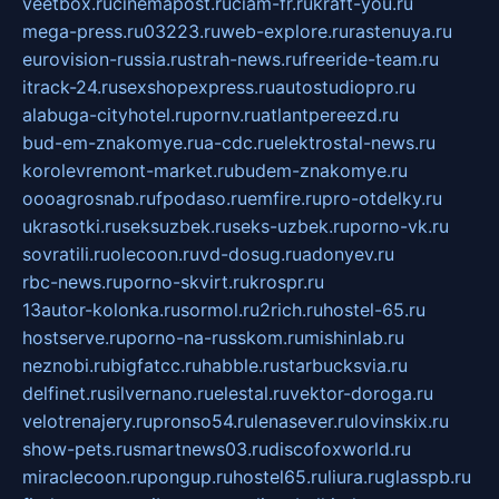
veetbox.ru
cinemapost.ru
ciam-fr.ru
kraft-you.ru
mega-press.ru
03223.ru
web-explore.ru
rastenuya.ru
eurovision-russia.ru
strah-news.ru
freeride-team.ru
itrack-24.ru
sexshopexpress.ru
autostudiopro.ru
alabuga-cityhotel.ru
pornv.ru
atlantpereezd.ru
bud-em-znakomye.ru
a-cdc.ru
elektrostal-news.ru
korolevremont-market.ru
budem-znakomye.ru
oooagrosnab.ru
fpodaso.ru
emfire.ru
pro-otdelky.ru
ukrasotki.ru
seksuzbek.ru
seks-uzbek.ru
porno-vk.ru
sovratili.ru
olecoon.ru
vd-dosug.ru
adonyev.ru
rbc-news.ru
porno-skvirt.ru
krospr.ru
13autor-kolonka.ru
sormol.ru
2rich.ru
hostel-65.ru
hostserve.ru
porno-na-russkom.ru
mishinlab.ru
neznobi.ru
bigfatcc.ru
habble.ru
starbucksvia.ru
delfinet.ru
silvernano.ru
elestal.ru
vektor-doroga.ru
velotrenajery.ru
pronso54.ru
lenasever.ru
lovinskix.ru
show-pets.ru
smartnews03.ru
discofoxworld.ru
miraclecoon.ru
pongup.ru
hostel65.ru
liura.ru
glasspb.ru