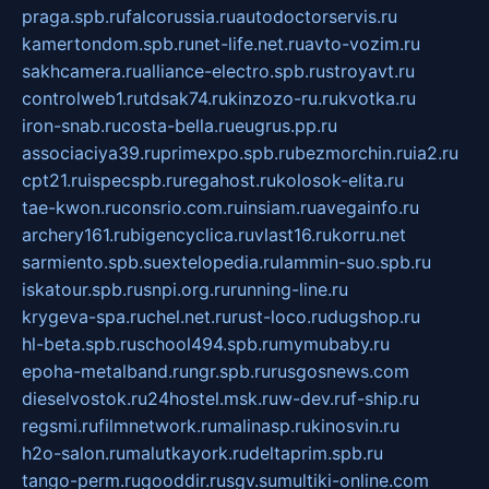
praga.spb.ru
falcorussia.ru
autodoctorservis.ru
kamertondom.spb.ru
net-life.net.ru
avto-vozim.ru
sakhcamera.ru
alliance-electro.spb.ru
stroyavt.ru
controlweb1.ru
tdsak74.ru
kinzozo-ru.ru
kvotka.ru
iron-snab.ru
costa-bella.ru
eugrus.pp.ru
associaciya39.ru
primexpo.spb.ru
bezmorchin.ru
ia2.ru
cpt21.ru
ispecspb.ru
regahost.ru
kolosok-elita.ru
tae-kwon.ru
consrio.com.ru
insiam.ru
avegainfo.ru
archery161.ru
bigencyclica.ru
vlast16.ru
korru.net
sarmiento.spb.su
extelopedia.ru
lammin-suo.spb.ru
iskatour.spb.ru
snpi.org.ru
running-line.ru
krygeva-spa.ru
chel.net.ru
rust-loco.ru
dugshop.ru
hl-beta.spb.ru
school494.spb.ru
mymubaby.ru
epoha-metalband.ru
ngr.spb.ru
rusgosnews.com
dieselvostok.ru
24hostel.msk.ru
w-dev.ru
f-ship.ru
regsmi.ru
filmnetwork.ru
malinasp.ru
kinosvin.ru
h2o-salon.ru
malutkayork.ru
deltaprim.spb.ru
tango-perm.ru
gooddir.ru
sgv.su
multiki-online.com