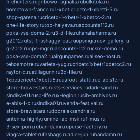
firehunters.ru
gribowo.ru
gnalis.ru
bulkitula.ru
hometown-france.ru
1-xbeticricetc-1-xbetti-5.ru
shop-garena.ru
cricetc-1-xbetr-1-xbetcc-2.ru
one-life-story.ru
top-halyava.ru
accounts112.ru
poka-vse-doma-2.ru
3-d-file.ru
hahahaharms.ru
g2012.ru
tst-1.ru
shaggy-cat.ru
opsmgr.ru
ev-gallery.ru
g-2012.ru
ops-mgr.ru
accounts-112.ru
csm-demo.ru
poka-vse-doma2.ru
airgungames.ru
allseo-host.ru
tehosmotre.ru
varieta-yug.ru
cricetc1xbetr1xbetcc2.ru
raytor-d.ru
atillagunn.ru
3d-file.ru
1xbeticricetc1xbetti5.ru
uafoot-statti.ru
e-abis1c.ru
store-brawl-stars.ru
kts-services.ru
dark-sand.ru
sindika-01.ru
sp-life.ru
x-legion.ru
sib-archives.ru
e-abis-1-c.ru
sindika01.ru
venda-festival.ru
store-brawlstars.ru
dooraleksandria.ru
antenna-highly.ru
mine-lab-msk.ru
1-mus.ru
3-sex-porn.ru
ban-damn.ru
purse-factory.ru
viagra-tablet.ru
fasbags.ru
adler-jun.ru
bandamn.ru