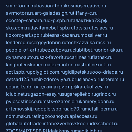
smp-forum.ru
bastion-td.ru
kosmoscreative.ru
avrmotors.ru
art-galadesign.ru
tiffany-c.ru
ecostep-samara.ru
d-p.spb.ru
галактика73.рф
sko.com.ru
davitamebel-spb.ru
fotsis.ru
tesiaes.ru
kokoroyari.spb.ru
blesna-kazan.ru
mossilver.ru
lenderoq.ru
sergeydobrin.ru
tochkazvuka.msk.ru
people-of-art.ru
bezzubova.ru
clubtibet.ru
orior-aks.ru
dynamoauto.ru
szk-favorit.ru
carlines.ru
flatnsk.ru
kingbolenskaner.ru
alex-motor.ru
astroline.net.ru
act1.spb.ru
polyglot.com.ru
gidlipetsk.ru
ooo-driada.ru
detsad125.ru
mir-zdoroviya.ru
bruslanovo.ru
siterem.ru
council.spb.ru
лодкипатриот.рф
kafekolizey.ru
iclub.net.ru
gazon-easy.ru
sugarepilekb.ru
grinox.ru
pylesostineco.ru
msts-ozarenie.ru
kameryjooan.ru
artemovskij.ru
dopler.spb.ru
aid70.ru
metall-perm.ru
ndm.msk.ru
ratingzooshop.ru
apiaccess.ru
globalautotrade.info
bezverhovskoe.ru
drsschool.ru
ZOOSMART.SPB.RU
dalakony.ru
medikijob.ru