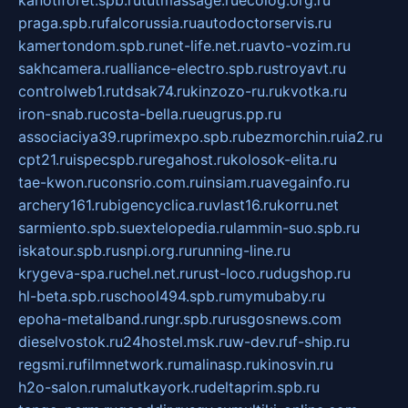
kanotiforet.spb.ru
tutmassage.ru
ecolog.org.ru
praga.spb.ru
falcorussia.ru
autodoctorservis.ru
kamertondom.spb.ru
net-life.net.ru
avto-vozim.ru
sakhcamera.ru
alliance-electro.spb.ru
stroyavt.ru
controlweb1.ru
tdsak74.ru
kinzozo-ru.ru
kvotka.ru
iron-snab.ru
costa-bella.ru
eugrus.pp.ru
associaciya39.ru
primexpo.spb.ru
bezmorchin.ru
ia2.ru
cpt21.ru
ispecspb.ru
regahost.ru
kolosok-elita.ru
tae-kwon.ru
consrio.com.ru
insiam.ru
avegainfo.ru
archery161.ru
bigencyclica.ru
vlast16.ru
korru.net
sarmiento.spb.su
extelopedia.ru
lammin-suo.spb.ru
iskatour.spb.ru
snpi.org.ru
running-line.ru
krygeva-spa.ru
chel.net.ru
rust-loco.ru
dugshop.ru
hl-beta.spb.ru
school494.spb.ru
mymubaby.ru
epoha-metalband.ru
ngr.spb.ru
rusgosnews.com
dieselvostok.ru
24hostel.msk.ru
w-dev.ru
f-ship.ru
regsmi.ru
filmnetwork.ru
malinasp.ru
kinosvin.ru
h2o-salon.ru
malutkayork.ru
deltaprim.spb.ru