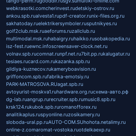
tango-perm.ru
gooddir.ru
sgv.su
multiki-online.com
webkrasotki.com
cherinvest.ru
detskiy-ostrov.ru
ankou.spb.ru
alvesta1.ru
pdf-creator.ru
nix-files.org.ru
sakhatoday.ru
elektrikersymboler.ru
sputnikyes.ru
golf2club.msk.ru
aeforums.ru
zallclub.ru
multimodal.msk.ru
habaigry.ru
haikko.ru
sobakopedia.ru
isz-fest.ru
ewnc.info
screensaver-clock.net.ru
volnav.spb.ru
comnat.ru
npf.net.ru
7bit.pp.ru
kalugatur.ru
tesiaes.ru
card.com.ru
kazanka.spb.ru
gildiya-kuznecov.ru
kameryboavision.ru
griffoncom.spb.ru
fabrika-emotsiy.ru
PARK-MATROSOVA.RU
agat.spb.ru
avtoyurist-moskva1.ru
hardware.org.ru
схема-авто.рф
dg-lab.ru
angrup.ru
recruiter.spb.ru
music8.spb.ru
krsk124.ru
kubok.spb.ru
romanofforex.ru
analitikaplus.ru
spyonline.ru
zosikamery.ru
sloboda-ural.pp.ru
AUTO-COM.SU
hohota.net
alimy.ru
online-z.com
aromat-vostoka.ru
otdelkaexp.ru