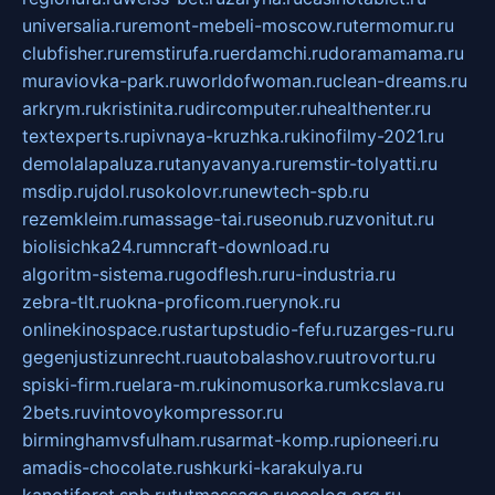
universalia.ru
remont-mebeli-moscow.ru
termomur.ru
clubfisher.ru
remstirufa.ru
erdamchi.ru
doramamama.ru
muraviovka-park.ru
worldofwoman.ru
clean-dreams.ru
arkrym.ru
kristinita.ru
dircomputer.ru
healthenter.ru
textexperts.ru
pivnaya-kruzhka.ru
kinofilmy-2021.ru
demolalapaluza.ru
tanyavanya.ru
remstir-tolyatti.ru
msdip.ru
jdol.ru
sokolovr.ru
newtech-spb.ru
rezemkleim.ru
massage-tai.ru
seonub.ru
zvonitut.ru
biolisichka24.ru
mncraft-download.ru
algoritm-sistema.ru
godflesh.ru
ru-industria.ru
zebra-tlt.ru
okna-proficom.ru
erynok.ru
onlinekinospace.ru
startupstudio-fefu.ru
zarges-ru.ru
gegenjustizunrecht.ru
autobalashov.ru
utrovortu.ru
spiski-firm.ru
elara-m.ru
kinomusorka.ru
mkcslava.ru
2bets.ru
vintovoykompressor.ru
birminghamvsfulham.ru
sarmat-komp.ru
pioneeri.ru
amadis-chocolate.ru
shkurki-karakulya.ru