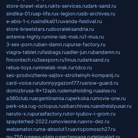
store-brawl-stars.ru
kts-services.ru
dark-sand.ru
sindika-01.ru
sp-life.ru
x-legion.ru
sib-archives.ru
e-abis-1-c.ru
sindika01.ru
venda-festival.ru
store-brawlstars.ru
dooraleksandria.ru
antenna-highly.ru
mine-lab-msk.ru
1-mus.ru
3-sex-porn.ru
ban-damn.ru
purse-factory.ru
viagra-tablet.ru
fasbags.ru
adler-jun.ru
bandamn.ru
fincontech.ru
3sexporn.ru
1mus.ru
darksand.ru
rebus-toys.ru
minelab-msk.ru
rtdco.ru
seo-prodvizhenie-sajtov-stroitelnyh-kompanij.ru
card-voice.ru
rulonnyygazon177.ru
snow-guard.ru
domizbrusa-9x12spb.ru
demaholding.ru
aalse.ru
a380club.ru
argentinamia.ru
perkoka.ru
movie-one.ru
perk-oka.ru
g-octopus.ru
sibarchives.ru
andreislyusar.ru
naruto-x.ru
pursefactory.ru
tor-lyubov-i-grom.ru
spayderhed-2022.ru
movieone.ru
evro-dez.ru
webamator.ru
ma-absolut1.ru
avtopomosch27.ru
nv-750.ru
news-plain.ru
nertansaga.ru
delanalad.ru