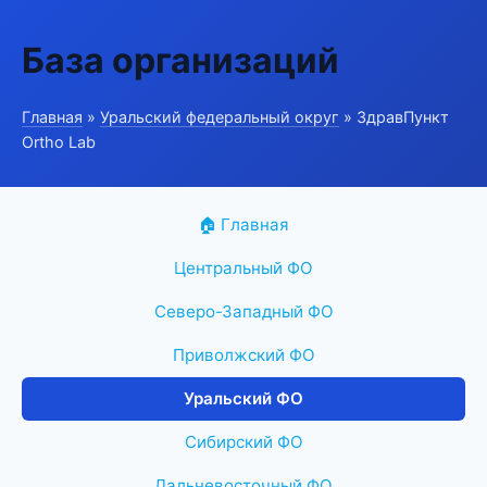
База организаций
Главная
»
Уральский федеральный округ
» ЗдравПункт
Ortho Lab
🏠 Главная
Центральный ФО
Северо-Западный ФО
Приволжский ФО
Уральский ФО
Сибирский ФО
Дальневосточный ФО