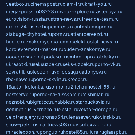
veetbox.ru
cinemapost.ru
ciam-fr.ru
kraft-you.ru
mega-press.ru
03223.ru
web-explore.ru
rastenuya.ru
eurovision-russia.ru
strah-news.ru
freeride-team.ru
itrack-24.ru
sexshopexpress.ru
autostudiopro.ru
alabuga-cityhotel.ru
pornv.ru
atlantpereezd.ru
bud-em-znakomye.ru
a-cdc.ru
elektrostal-news.ru
korolevremont-market.ru
budem-znakomye.ru
oooagrosnab.ru
fpodaso.ru
emfire.ru
pro-otdelky.ru
ukrasotki.ru
seksuzbek.ru
seks-uzbek.ru
porno-vk.ru
sovratili.ru
olecoon.ru
vd-dosug.ru
adonyev.ru
rbc-news.ru
porno-skvirt.ru
krospr.ru
13autor-kolonka.ru
sormol.ru
2rich.ru
hostel-65.ru
hostserve.ru
porno-na-russkom.ru
mishinlab.ru
neznobi.ru
bigfatcc.ru
habble.ru
starbucksvia.ru
delfinet.ru
silvernano.ru
elestal.ru
vektor-doroga.ru
velotrenajery.ru
pronso54.ru
lenasever.ru
lovinskix.ru
show-pets.ru
smartnews03.ru
discofoxworld.ru
miraclecoon.ru
pongup.ru
hostel65.ru
liura.ru
glasspb.ru