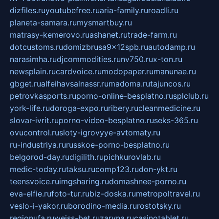
dizfiles.ru
youtubefree.ru
aria-family.ru
roadli.ru
planeta-samara.ru
mysmartbuy.ru
matrasy-kemerovo.ru
ashanet.ru
trade-farm.ru
dotcustoms.ru
domizbrusa9x12spb.ru
autodamp.ru
narasimha.ru
djcommodities.ru
nv750.ru
x-ton.ru
newsplain.ru
cardvoice.ru
modopaper.ru
manunae.ru
gbget.ru
alfeihavsalnassr.ru
madoma.ru
tajuncos.ru
petrovkasports.ru
porno-online-besplatno.ru
splclub.ru
york-life.ru
doroga-expo.ru
ribery.ru
cleanmedicine.ru
slovar-ivrit.ru
porno-video-besplatno.ru
seks-365.ru
ovucontrol.ru
sloty-igrovyye-avtomaty.ru
ru-industriya.ru
russkoe-porno-besplatno.ru
belgorod-day.ru
digilith.ru
pichkurovlab.ru
medic-today.ru
taksu.ru
comp123.ru
don-ykt.ru
teensvoice.ru
imgsharing.ru
domashnee-porno.ru
eva-elfie.ru
foto-tur.ru
biz-doska.ru
metropoltravel.ru
veslo-i-yakor.ru
borodino-media.ru
rostotsky.ru
regionufa.ru
weiss-bet.ru
zaryna.ru
casinotablet.ru