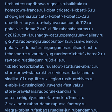
firehunters.ru
gribowo.ru
gnalis.ru
bulkitula.ru
hometown-france.ru
1-xbeticricetc-1-xbetti-5.ru
shop-garena.ru
cricetc-1-xbetr-1-xbetcc-2.ru
one-life-story.ru
top-halyava.ru
accounts112.ru
poka-vse-doma-2.ru
3-d-file.ru
hahahaharms.ru
g2012.ru
tst-1.ru
shaggy-cat.ru
opsmgr.ru
ev-gallery.ru
g-2012.ru
ops-mgr.ru
accounts-112.ru
csm-demo.ru
poka-vse-doma2.ru
airgungames.ru
allseo-host.ru
tehosmotre.ru
varieta-yug.ru
cricetc1xbetr1xbetcc2.ru
raytor-d.ru
atillagunn.ru
3d-file.ru
1xbeticricetc1xbetti5.ru
uafoot-statti.ru
e-abis1c.ru
store-brawl-stars.ru
kts-services.ru
dark-sand.ru
sindika-01.ru
sp-life.ru
x-legion.ru
sib-archives.ru
e-abis-1-c.ru
sindika01.ru
venda-festival.ru
store-brawlstars.ru
dooraleksandria.ru
antenna-highly.ru
mine-lab-msk.ru
1-mus.ru
3-sex-porn.ru
ban-damn.ru
purse-factory.ru
viagra-tablet.ru
fasbags.ru
adler-jun.ru
bandamn.ru