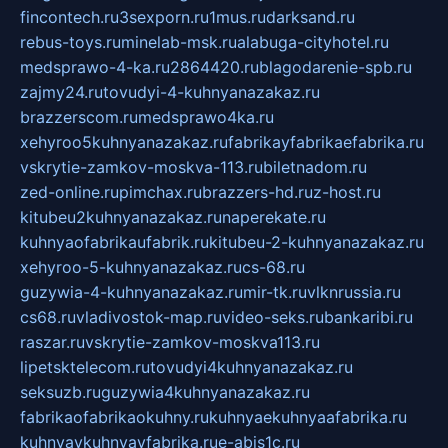
fincontech.ru
3sexporn.ru
1mus.ru
darksand.ru
rebus-toys.ru
minelab-msk.ru
alabuga-cityhotel.ru
medsprawo-4-ka.ru
2864420.ru
blagodarenie-spb.ru
zajmy24.ru
tovudyi-4-kuhnyanazakaz.ru
brazzerscom.ru
medsprawo4ka.ru
xehyroo5kuhnyanazakaz.ru
fabrikayfabrikaefabrika.ru
vskrytie-zamkov-moskva-113.ru
biletnadom.ru
zed-online.ru
pimchax.ru
brazzers-hd.ru
z-host.ru
kitubeu2kuhnyanazakaz.ru
naperekate.ru
kuhnyaofabrikaufabrik.ru
kitubeu-2-kuhnyanazakaz.ru
xehyroo-5-kuhnyanazakaz.ru
cs-68.ru
guzywia-4-kuhnyanazakaz.ru
mir-tk.ru
vlknrussia.ru
cs68.ru
vladivostok-map.ru
video-seks.ru
bankaribi.ru
raszar.ru
vskrytie-zamkov-moskva113.ru
lipetsktelecom.ru
tovudyi4kuhnyanazakaz.ru
seksuzb.ru
guzywia4kuhnyanazakaz.ru
fabrikaofabrikaokuhny.ru
kuhnyaekuhnyaafabrika.ru
kuhnyaykuhnyayfabrika.ru
e-abis1c.ru