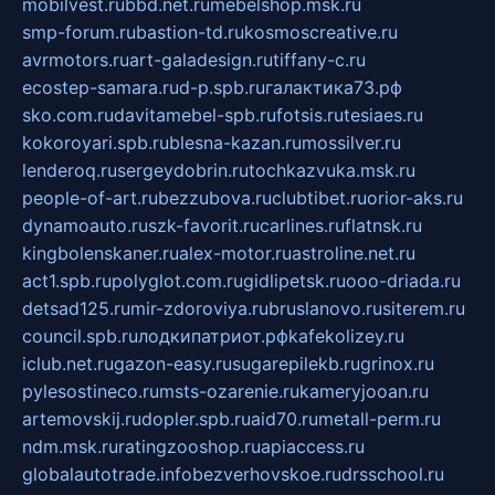
mobilvest.ru
bbd.net.ru
mebelshop.msk.ru
smp-forum.ru
bastion-td.ru
kosmoscreative.ru
avrmotors.ru
art-galadesign.ru
tiffany-c.ru
ecostep-samara.ru
d-p.spb.ru
галактика73.рф
sko.com.ru
davitamebel-spb.ru
fotsis.ru
tesiaes.ru
kokoroyari.spb.ru
blesna-kazan.ru
mossilver.ru
lenderoq.ru
sergeydobrin.ru
tochkazvuka.msk.ru
people-of-art.ru
bezzubova.ru
clubtibet.ru
orior-aks.ru
dynamoauto.ru
szk-favorit.ru
carlines.ru
flatnsk.ru
kingbolenskaner.ru
alex-motor.ru
astroline.net.ru
act1.spb.ru
polyglot.com.ru
gidlipetsk.ru
ooo-driada.ru
detsad125.ru
mir-zdoroviya.ru
bruslanovo.ru
siterem.ru
council.spb.ru
лодкипатриот.рф
kafekolizey.ru
iclub.net.ru
gazon-easy.ru
sugarepilekb.ru
grinox.ru
pylesostineco.ru
msts-ozarenie.ru
kameryjooan.ru
artemovskij.ru
dopler.spb.ru
aid70.ru
metall-perm.ru
ndm.msk.ru
ratingzooshop.ru
apiaccess.ru
globalautotrade.info
bezverhovskoe.ru
drsschool.ru