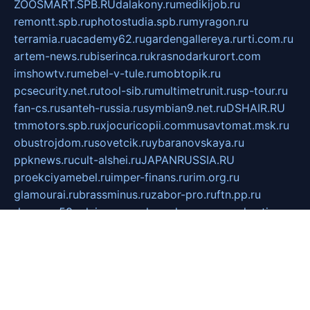
ZOOSMART.SPB.RU
dalakony.ru
medikijob.ru
remontt.spb.ru
photostudia.spb.ru
myragon.ru
terramia.ru
academy62.ru
gardengallereya.ru
rti.com.ru
artem-news.ru
biserinca.ru
krasnodarkurort.com
imshowtv.ru
mebel-v-tule.ru
mobtopik.ru
pcsecurity.net.ru
tool-sib.ru
multimetrunit.ru
sp-tour.ru
fan-cs.ru
santeh-russia.ru
symbian9.net.ru
DSHAIR.RU
tmmotors.spb.ru
xjocuricopii.com
musavtomat.msk.ru
obustrojdom.ru
sovetcik.ru
ybaranovskaya.ru
ppknews.ru
cult-alshei.ru
JAPANRUSSIA.RU
proekciyamebel.ru
imper-finans.ru
rim.org.ru
glamourai.ru
brassminus.ru
zabor-pro.ru
ftn.pp.ru
dorogoe58.ru
laimengpacker.ru
kuzova-zapchasti.ru
sageerp.ru
taxodrom.ru
dsrazvitie.ru
hardcity.net.ru
ratinghomegames.ru
topservice25.ru
gubernyan.ru
gtglasslined.ru
ii4.ru
tssport.spb.ru
andorra24.com
blackwallstreet.ru
oboimos.ru
optim-doors.com.ru
ikuch.ru
nycr.org.ru
npa21.ru
vremya-ch.spb.ru