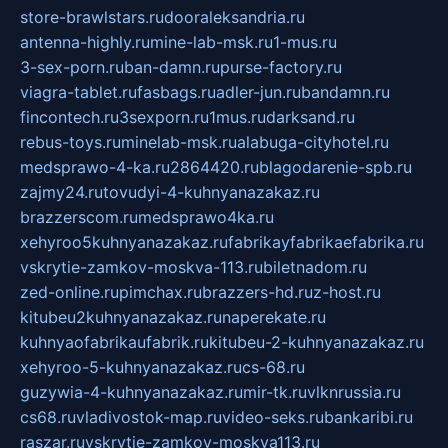
store-brawlstars.ru
dooraleksandria.ru
antenna-highly.ru
mine-lab-msk.ru
1-mus.ru
3-sex-porn.ru
ban-damn.ru
purse-factory.ru
viagra-tablet.ru
fasbags.ru
adler-jun.ru
bandamn.ru
fincontech.ru
3sexporn.ru
1mus.ru
darksand.ru
rebus-toys.ru
minelab-msk.ru
alabuga-cityhotel.ru
medsprawo-4-ka.ru
2864420.ru
blagodarenie-spb.ru
zajmy24.ru
tovudyi-4-kuhnyanazakaz.ru
brazzerscom.ru
medsprawo4ka.ru
xehyroo5kuhnyanazakaz.ru
fabrikayfabrikaefabrika.ru
vskrytie-zamkov-moskva-113.ru
biletnadom.ru
zed-online.ru
pimchax.ru
brazzers-hd.ru
z-host.ru
kitubeu2kuhnyanazakaz.ru
naperekate.ru
kuhnyaofabrikaufabrik.ru
kitubeu-2-kuhnyanazakaz.ru
xehyroo-5-kuhnyanazakaz.ru
cs-68.ru
guzywia-4-kuhnyanazakaz.ru
mir-tk.ru
vlknrussia.ru
cs68.ru
vladivostok-map.ru
video-seks.ru
bankaribi.ru
raszar.ru
vskrytie-zamkov-moskva113.ru