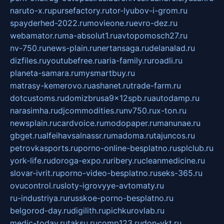
naruto-x.ru
pursefactory.ru
tor-lyubov-i-grom.ru
spayderhed-2022.ru
movieone.ru
evro-dez.ru
webamator.ru
ma-absolut1.ru
avtopomosch27.ru
nv-750.ru
news-plain.ru
nertansaga.ru
delanalad.ru
dizfiles.ru
youtubefree.ru
aria-family.ru
roadli.ru
planeta-samara.ru
mysmartbuy.ru
matrasy-kemerovo.ru
ashanet.ru
trade-farm.ru
dotcustoms.ru
domizbrusa9x12spb.ru
autodamp.ru
narasimha.ru
djcommodities.ru
nv750.ru
x-ton.ru
newsplain.ru
cardvoice.ru
modopaper.ru
manunae.ru
gbget.ru
alfeihavsalnassr.ru
madoma.ru
tajuncos.ru
petrovkasports.ru
porno-online-besplatno.ru
splclub.ru
york-life.ru
doroga-expo.ru
ribery.ru
cleanmedicine.ru
slovar-ivrit.ru
porno-video-besplatno.ru
seks-365.ru
ovucontrol.ru
sloty-igrovyye-avtomaty.ru
ru-industriya.ru
russkoe-porno-besplatno.ru
belgorod-day.ru
digilith.ru
pichkurovlab.ru
medic-today.ru
taksu.ru
comp123.ru
don-ykt.ru