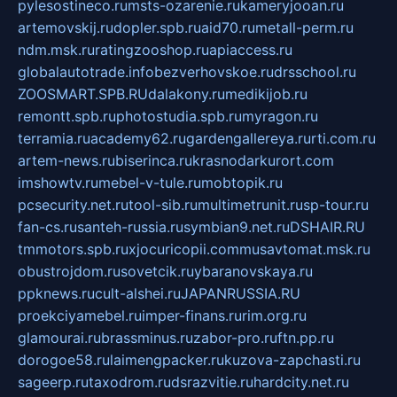
pylesostineco.ru
msts-ozarenie.ru
kameryjooan.ru
artemovskij.ru
dopler.spb.ru
aid70.ru
metall-perm.ru
ndm.msk.ru
ratingzooshop.ru
apiaccess.ru
globalautotrade.info
bezverhovskoe.ru
drsschool.ru
ZOOSMART.SPB.RU
dalakony.ru
medikijob.ru
remontt.spb.ru
photostudia.spb.ru
myragon.ru
terramia.ru
academy62.ru
gardengallereya.ru
rti.com.ru
artem-news.ru
biserinca.ru
krasnodarkurort.com
imshowtv.ru
mebel-v-tule.ru
mobtopik.ru
pcsecurity.net.ru
tool-sib.ru
multimetrunit.ru
sp-tour.ru
fan-cs.ru
santeh-russia.ru
symbian9.net.ru
DSHAIR.RU
tmmotors.spb.ru
xjocuricopii.com
musavtomat.msk.ru
obustrojdom.ru
sovetcik.ru
ybaranovskaya.ru
ppknews.ru
cult-alshei.ru
JAPANRUSSIA.RU
proekciyamebel.ru
imper-finans.ru
rim.org.ru
glamourai.ru
brassminus.ru
zabor-pro.ru
ftn.pp.ru
dorogoe58.ru
laimengpacker.ru
kuzova-zapchasti.ru
sageerp.ru
taxodrom.ru
dsrazvitie.ru
hardcity.net.ru