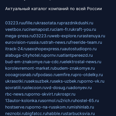
Актуальный каталог компаний по всей России
03223.ru
ufille.ru
krasotata.ru
prazdnikdushi.ru
veetbox.ru
cinemapost.ru
ciam-fr.ru
kraft-you.ru
mega-press.ru
03223.ru
web-explore.ru
rastenuya.ru
eurovision-russia.ru
strah-news.ru
freeride-team.ru
itrack-24.ru
sexshopexpress.ru
autostudiopro.ru
alabuga-cityhotel.ru
pornv.ru
atlantpereezd.ru
bud-em-znakomye.ru
a-cdc.ru
elektrostal-news.ru
korolevremont-market.ru
budem-znakomye.ru
oooagrosnab.ru
fpodaso.ru
emfire.ru
pro-otdelky.ru
ukrasotki.ru
seksuzbek.ru
seks-uzbek.ru
porno-vk.ru
sovratili.ru
olecoon.ru
vd-dosug.ru
adonyev.ru
rbc-news.ru
porno-skvirt.ru
krospr.ru
13autor-kolonka.ru
sormol.ru
2rich.ru
hostel-65.ru
hostserve.ru
porno-na-russkom.ru
mishinlab.ru
neznobi.ru
bigfatcc.ru
habble.ru
starbucksvia.ru