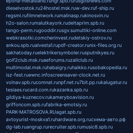
epoha-metalband.ru
ngr.spb.ru
rusgosnews.com
dieselvostok.ru
24hostel.msk.ru
w-dev.ru
f-ship.ru
regsmi.ru
filmnetwork.ru
malinasp.ru
kinosvin.ru
h2o-salon.ru
malutkayork.ru
deltaprim.spb.ru
tango-perm.ru
gooddir.ru
sgv.su
multiki-online.com
webkrasotki.com
cherinvest.ru
detskiy-ostrov.ru
ankou.spb.ru
alvesta1.ru
pdf-creator.ru
nix-files.org.ru
sakhatoday.ru
elektrikersymboler.ru
sputnikyes.ru
golf2club.msk.ru
aeforums.ru
zallclub.ru
multimodal.msk.ru
habaigry.ru
haikko.ru
sobakopedia.ru
isz-fest.ru
ewnc.info
screensaver-clock.net.ru
volnav.spb.ru
comnat.ru
npf.net.ru
7bit.pp.ru
kalugatur.ru
tesiaes.ru
card.com.ru
kazanka.spb.ru
gildiya-kuznecov.ru
kameryboavision.ru
griffoncom.spb.ru
fabrika-emotsiy.ru
PARK-MATROSOVA.RU
agat.spb.ru
avtoyurist-moskva1.ru
hardware.org.ru
схема-авто.рф
dg-lab.ru
angrup.ru
recruiter.spb.ru
music8.spb.ru