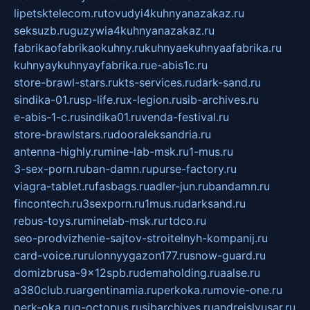
lipetsktelecom.ru
tovudyi4kuhnyanazakaz.ru
seksuzb.ru
guzywia4kuhnyanazakaz.ru
fabrikaofabrikaokuhny.ru
kuhnyaekuhnyaafabrika.ru
kuhnyaykuhnyayfabrika.ru
e-abis1c.ru
store-brawl-stars.ru
kts-services.ru
dark-sand.ru
sindika-01.ru
sp-life.ru
x-legion.ru
sib-archives.ru
e-abis-1-c.ru
sindika01.ru
venda-festival.ru
store-brawlstars.ru
dooraleksandria.ru
antenna-highly.ru
mine-lab-msk.ru
1-mus.ru
3-sex-porn.ru
ban-damn.ru
purse-factory.ru
viagra-tablet.ru
fasbags.ru
adler-jun.ru
bandamn.ru
fincontech.ru
3sexporn.ru
1mus.ru
darksand.ru
rebus-toys.ru
minelab-msk.ru
rtdco.ru
seo-prodvizhenie-sajtov-stroitelnyh-kompanij.ru
card-voice.ru
rulonnyygazon177.ru
snow-guard.ru
domizbrusa-9x12spb.ru
demaholding.ru
aalse.ru
a380club.ru
argentinamia.ru
perkoka.ru
movie-one.ru
perk-oka.ru
g-octopus.ru
sibarchives.ru
andreislyusar.ru