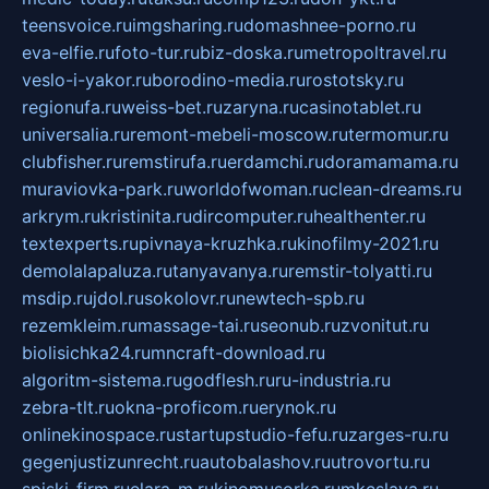
teensvoice.ru
imgsharing.ru
domashnee-porno.ru
eva-elfie.ru
foto-tur.ru
biz-doska.ru
metropoltravel.ru
veslo-i-yakor.ru
borodino-media.ru
rostotsky.ru
regionufa.ru
weiss-bet.ru
zaryna.ru
casinotablet.ru
universalia.ru
remont-mebeli-moscow.ru
termomur.ru
clubfisher.ru
remstirufa.ru
erdamchi.ru
doramamama.ru
muraviovka-park.ru
worldofwoman.ru
clean-dreams.ru
arkrym.ru
kristinita.ru
dircomputer.ru
healthenter.ru
textexperts.ru
pivnaya-kruzhka.ru
kinofilmy-2021.ru
demolalapaluza.ru
tanyavanya.ru
remstir-tolyatti.ru
msdip.ru
jdol.ru
sokolovr.ru
newtech-spb.ru
rezemkleim.ru
massage-tai.ru
seonub.ru
zvonitut.ru
biolisichka24.ru
mncraft-download.ru
algoritm-sistema.ru
godflesh.ru
ru-industria.ru
zebra-tlt.ru
okna-proficom.ru
erynok.ru
onlinekinospace.ru
startupstudio-fefu.ru
zarges-ru.ru
gegenjustizunrecht.ru
autobalashov.ru
utrovortu.ru
spiski-firm.ru
elara-m.ru
kinomusorka.ru
mkcslava.ru