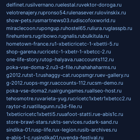
delfinet.ru
silvernano.ru
elestal.ru
vektor-doroga.ru
velotrenajery.ru
pronso54.ru
lenasever.ru
lovinskix.ru
show-pets.ru
smartnews03.ru
discofoxworld.ru
miraclecoon.ru
pongup.ru
hostel65.ru
liura.ru
glasspb.ru
firehunters.ru
gribowo.ru
gnalis.ru
bulkitula.ru
hometown-france.ru
1-xbeticricetc-1-xbetti-5.ru
shop-garena.ru
cricetc-1-xbetr-1-xbetcc-2.ru
one-life-story.ru
top-halyava.ru
accounts112.ru
poka-vse-doma-2.ru
3-d-file.ru
hahahaharms.ru
g2012.ru
tst-1.ru
shaggy-cat.ru
opsmgr.ru
ev-gallery.ru
g-2012.ru
ops-mgr.ru
accounts-112.ru
csm-demo.ru
poka-vse-doma2.ru
airgungames.ru
allseo-host.ru
tehosmotre.ru
varieta-yug.ru
cricetc1xbetr1xbetcc2.ru
raytor-d.ru
atillagunn.ru
3d-file.ru
1xbeticricetc1xbetti5.ru
uafoot-statti.ru
e-abis1c.ru
store-brawl-stars.ru
kts-services.ru
dark-sand.ru
sindika-01.ru
sp-life.ru
x-legion.ru
sib-archives.ru
e-abis-1-c.ru
sindika01.ru
venda-festival.ru