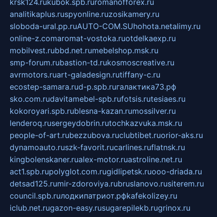
krsk124.ru
kubok.spb.ru
romanofforex.ru
analitikaplus.ru
spyonline.ru
zosikamery.ru
sloboda-ural.pp.ru
AUTO-COM.SU
hohota.net
alimy.ru
online-z.com
aromat-vostoka.ru
otdelkaexp.ru
mobilvest.ru
bbd.net.ru
mebelshop.msk.ru
smp-forum.ru
bastion-td.ru
kosmoscreative.ru
avrmotors.ru
art-galadesign.ru
tiffany-c.ru
ecostep-samara.ru
d-p.spb.ru
галактика73.рф
sko.com.ru
davitamebel-spb.ru
fotsis.ru
tesiaes.ru
kokoroyari.spb.ru
blesna-kazan.ru
mossilver.ru
lenderoq.ru
sergeydobrin.ru
tochkazvuka.msk.ru
people-of-art.ru
bezzubova.ru
clubtibet.ru
orior-aks.ru
dynamoauto.ru
szk-favorit.ru
carlines.ru
flatnsk.ru
kingbolenskaner.ru
alex-motor.ru
astroline.net.ru
act1.spb.ru
polyglot.com.ru
gidlipetsk.ru
ooo-driada.ru
detsad125.ru
mir-zdoroviya.ru
bruslanovo.ru
siterem.ru
council.spb.ru
лодкипатриот.рф
kafekolizey.ru
iclub.net.ru
gazon-easy.ru
sugarepilekb.ru
grinox.ru