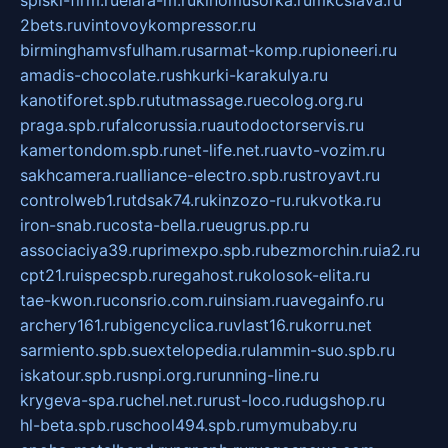
2bets.ru
vintovoykompressor.ru
birminghamvsfulham.ru
sarmat-komp.ru
pioneeri.ru
amadis-chocolate.ru
shkurki-karakulya.ru
kanotiforet.spb.ru
tutmassage.ru
ecolog.org.ru
praga.spb.ru
falcorussia.ru
autodoctorservis.ru
kamertondom.spb.ru
net-life.net.ru
avto-vozim.ru
sakhcamera.ru
alliance-electro.spb.ru
stroyavt.ru
controlweb1.ru
tdsak74.ru
kinzozo-ru.ru
kvotka.ru
iron-snab.ru
costa-bella.ru
eugrus.pp.ru
associaciya39.ru
primexpo.spb.ru
bezmorchin.ru
ia2.ru
cpt21.ru
ispecspb.ru
regahost.ru
kolosok-elita.ru
tae-kwon.ru
consrio.com.ru
insiam.ru
avegainfo.ru
archery161.ru
bigencyclica.ru
vlast16.ru
korru.net
sarmiento.spb.su
extelopedia.ru
lammin-suo.spb.ru
iskatour.spb.ru
snpi.org.ru
running-line.ru
krygeva-spa.ru
chel.net.ru
rust-loco.ru
dugshop.ru
hl-beta.spb.ru
school494.spb.ru
mymubaby.ru