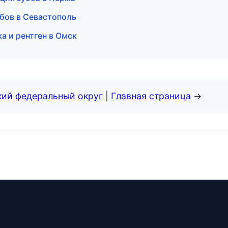
убов в Севастополь
а и рентген в Омск
кий федеральный округ
|
Главная страница
→