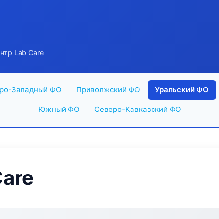
нтр Lab Care
ро-Западный ФО
Приволжский ФО
Уральский ФО
Южный ФО
Северо-Кавказский ФО
are