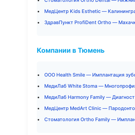
Стоматология Ortho Dental — Нижни
МедЦентр Kids Esthetic — Калинингр
ЗдравПункт ProfiDent Ortho — Махач
Компании в Тюмень
ООО Health Smile — Имплантация зуб
МедиЛаб White Stoma — Многопрофи
МедиЛаб Harmony Family — Диагности
МедЦентр MedArt Clinic — Пародонт
Стоматология Ortho Family — Импла