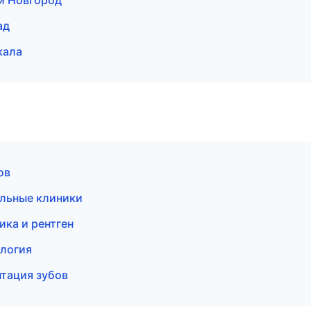
й Новгород
ад
кала
ов
льные клиники
ка и рентген
ология
нтация зубов