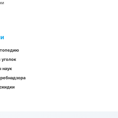
ми
ми
ортопедию
 уголок
ы наук
требнадзора
скидки