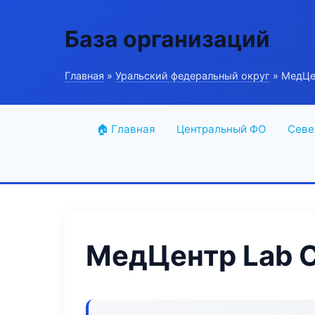
База организаций
Главная
»
Уральский федеральный округ
» МедЦе
🏠 Главная
Центральный ФО
Севе
МедЦентр Lab C