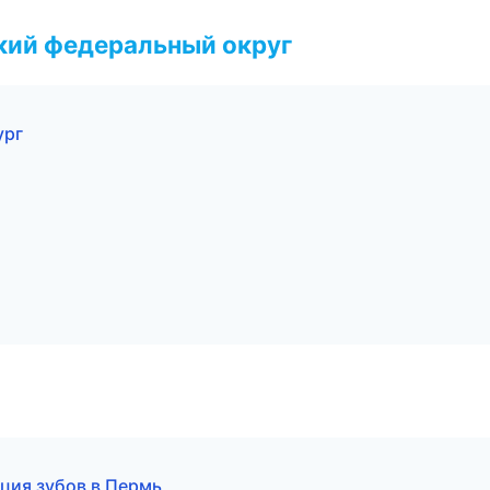
ский федеральный округ
ург
ция зубов в Пермь