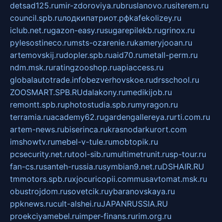
detsad125.ru
mir-zdoroviya.ru
bruslanovo.ru
siterem.ru
council.spb.ru
лодкипатриот.рф
kafekolizey.ru
iclub.net.ru
gazon-easy.ru
sugarepilekb.ru
grinox.ru
pylesostineco.ru
msts-ozarenie.ru
kameryjooan.ru
artemovskij.ru
dopler.spb.ru
aid70.ru
metall-perm.ru
ndm.msk.ru
ratingzooshop.ru
apiaccess.ru
globalautotrade.info
bezverhovskoe.ru
drsschool.ru
ZOOSMART.SPB.RU
dalakony.ru
medikijob.ru
remontt.spb.ru
photostudia.spb.ru
myragon.ru
terramia.ru
academy62.ru
gardengallereya.ru
rti.com.ru
artem-news.ru
biserinca.ru
krasnodarkurort.com
imshowtv.ru
mebel-v-tule.ru
mobtopik.ru
pcsecurity.net.ru
tool-sib.ru
multimetrunit.ru
sp-tour.ru
fan-cs.ru
santeh-russia.ru
symbian9.net.ru
DSHAIR.RU
tmmotors.spb.ru
xjocuricopii.com
musavtomat.msk.ru
obustrojdom.ru
sovetcik.ru
ybaranovskaya.ru
ppknews.ru
cult-alshei.ru
JAPANRUSSIA.RU
proekciyamebel.ru
imper-finans.ru
rim.org.ru