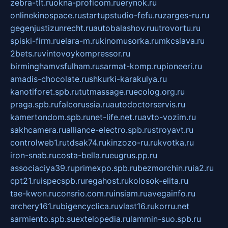
zebra-tlt.ru
okna-proficom.ru
erynok.ru
onlinekinospace.ru
startupstudio-fefu.ru
zarges-ru.ru
gegenjustizunrecht.ru
autobalashov.ru
utrovortu.ru
spiski-firm.ru
elara-m.ru
kinomusorka.ru
mkcslava.ru
2bets.ru
vintovoykompressor.ru
birminghamvsfulham.ru
sarmat-komp.ru
pioneeri.ru
amadis-chocolate.ru
shkurki-karakulya.ru
kanotiforet.spb.ru
tutmassage.ru
ecolog.org.ru
praga.spb.ru
falcorussia.ru
autodoctorservis.ru
kamertondom.spb.ru
net-life.net.ru
avto-vozim.ru
sakhcamera.ru
alliance-electro.spb.ru
stroyavt.ru
controlweb1.ru
tdsak74.ru
kinzozo-ru.ru
kvotka.ru
iron-snab.ru
costa-bella.ru
eugrus.pp.ru
associaciya39.ru
primexpo.spb.ru
bezmorchin.ru
ia2.ru
cpt21.ru
ispecspb.ru
regahost.ru
kolosok-elita.ru
tae-kwon.ru
consrio.com.ru
insiam.ru
avegainfo.ru
archery161.ru
bigencyclica.ru
vlast16.ru
korru.net
sarmiento.spb.su
extelopedia.ru
lammin-suo.spb.ru