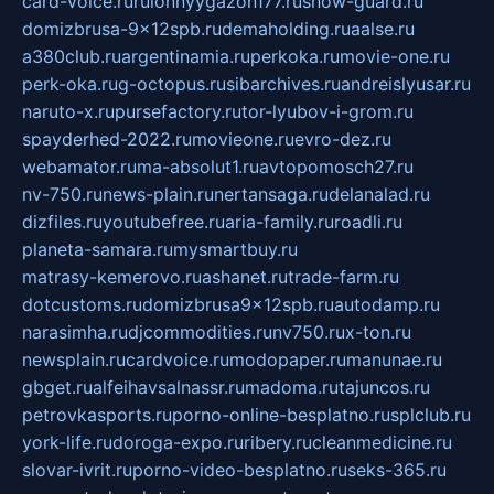
card-voice.ru
rulonnyygazon177.ru
snow-guard.ru
domizbrusa-9x12spb.ru
demaholding.ru
aalse.ru
a380club.ru
argentinamia.ru
perkoka.ru
movie-one.ru
perk-oka.ru
g-octopus.ru
sibarchives.ru
andreislyusar.ru
naruto-x.ru
pursefactory.ru
tor-lyubov-i-grom.ru
spayderhed-2022.ru
movieone.ru
evro-dez.ru
webamator.ru
ma-absolut1.ru
avtopomosch27.ru
nv-750.ru
news-plain.ru
nertansaga.ru
delanalad.ru
dizfiles.ru
youtubefree.ru
aria-family.ru
roadli.ru
planeta-samara.ru
mysmartbuy.ru
matrasy-kemerovo.ru
ashanet.ru
trade-farm.ru
dotcustoms.ru
domizbrusa9x12spb.ru
autodamp.ru
narasimha.ru
djcommodities.ru
nv750.ru
x-ton.ru
newsplain.ru
cardvoice.ru
modopaper.ru
manunae.ru
gbget.ru
alfeihavsalnassr.ru
madoma.ru
tajuncos.ru
petrovkasports.ru
porno-online-besplatno.ru
splclub.ru
york-life.ru
doroga-expo.ru
ribery.ru
cleanmedicine.ru
slovar-ivrit.ru
porno-video-besplatno.ru
seks-365.ru