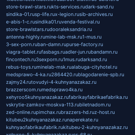
store-brawl-stars.ru
kts-services.ru
dark-sand.ru
sindika-01.ru
sp-life.ru
x-legion.ru
sib-archives.ru
e-abis-1-c.ru
sindika01.ru
venda-festival.ru
store-brawlstars.ru
dooraleksandria.ru
antenna-highly.ru
mine-lab-msk.ru
1-mus.ru
3-sex-porn.ru
ban-damn.ru
purse-factory.ru
viagra-tablet.ru
fasbags.ru
adler-jun.ru
bandamn.ru
fincontech.ru
3sexporn.ru
1mus.ru
darksand.ru
rebus-toys.ru
minelab-msk.ru
alabuga-cityhotel.ru
medsprawo-4-ka.ru
2864420.ru
blagodarenie-spb.ru
zajmy24.ru
tovudyi-4-kuhnyanazakaz.ru
brazzerscom.ru
medsprawo4ka.ru
xehyroo5kuhnyanazakaz.ru
fabrikayfabrikaefabrika.ru
vskrytie-zamkov-moskva-113.ru
biletnadom.ru
zed-online.ru
pimchax.ru
brazzers-hd.ru
z-host.ru
kitubeu2kuhnyanazakaz.ru
naperekate.ru
kuhnyaofabrikaufabrik.ru
kitubeu-2-kuhnyanazakaz.ru
xehyroo-5-kuhnyanazakaz.ru
cs-68.ru