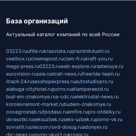
База организаций
Актуальный каталог компаний по всей России
03223.ru
ufille.ru
krasotata.ru
prazdnikdushi.ru
veetbox.ru
cinemapost.ru
ciam-fr.ru
kraft-you.ru
mega-press.ru
03223.ru
web-explore.ru
rastenuya.ru
eurovision-russia.ru
strah-news.ru
freeride-team.ru
itrack-24.ru
sexshopexpress.ru
autostudiopro.ru
alabuga-cityhotel.ru
pornv.ru
atlantpereezd.ru
bud-em-znakomye.ru
a-cdc.ru
elektrostal-news.ru
korolevremont-market.ru
budem-znakomye.ru
oooagrosnab.ru
fpodaso.ru
emfire.ru
pro-otdelky.ru
ukrasotki.ru
seksuzbek.ru
seks-uzbek.ru
porno-vk.ru
sovratili.ru
olecoon.ru
vd-dosug.ru
adonyev.ru
rbc-news.ru
porno-skvirt.ru
krospr.ru