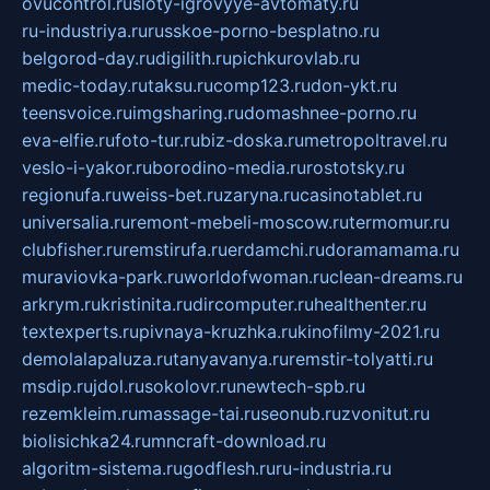
ovucontrol.ru
sloty-igrovyye-avtomaty.ru
ru-industriya.ru
russkoe-porno-besplatno.ru
belgorod-day.ru
digilith.ru
pichkurovlab.ru
medic-today.ru
taksu.ru
comp123.ru
don-ykt.ru
teensvoice.ru
imgsharing.ru
domashnee-porno.ru
eva-elfie.ru
foto-tur.ru
biz-doska.ru
metropoltravel.ru
veslo-i-yakor.ru
borodino-media.ru
rostotsky.ru
regionufa.ru
weiss-bet.ru
zaryna.ru
casinotablet.ru
universalia.ru
remont-mebeli-moscow.ru
termomur.ru
clubfisher.ru
remstirufa.ru
erdamchi.ru
doramamama.ru
muraviovka-park.ru
worldofwoman.ru
clean-dreams.ru
arkrym.ru
kristinita.ru
dircomputer.ru
healthenter.ru
textexperts.ru
pivnaya-kruzhka.ru
kinofilmy-2021.ru
demolalapaluza.ru
tanyavanya.ru
remstir-tolyatti.ru
msdip.ru
jdol.ru
sokolovr.ru
newtech-spb.ru
rezemkleim.ru
massage-tai.ru
seonub.ru
zvonitut.ru
biolisichka24.ru
mncraft-download.ru
algoritm-sistema.ru
godflesh.ru
ru-industria.ru