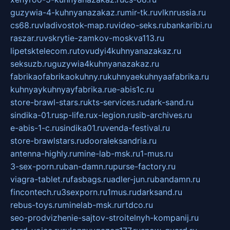
guzywia-4-kuhnyanazakaz.ru
mir-tk.ru
vlknrussia.ru
cs68.ru
vladivostok-map.ru
video-seks.ru
bankaribi.ru
raszar.ru
vskrytie-zamkov-moskva113.ru
lipetsktelecom.ru
tovudyi4kuhnyanazakaz.ru
seksuzb.ru
guzywia4kuhnyanazakaz.ru
fabrikaofabrikaokuhny.ru
kuhnyaekuhnyaafabrika.ru
kuhnyaykuhnyayfabrika.ru
e-abis1c.ru
store-brawl-stars.ru
kts-services.ru
dark-sand.ru
sindika-01.ru
sp-life.ru
x-legion.ru
sib-archives.ru
e-abis-1-c.ru
sindika01.ru
venda-festival.ru
store-brawlstars.ru
dooraleksandria.ru
antenna-highly.ru
mine-lab-msk.ru
1-mus.ru
3-sex-porn.ru
ban-damn.ru
purse-factory.ru
viagra-tablet.ru
fasbags.ru
adler-jun.ru
bandamn.ru
fincontech.ru
3sexporn.ru
1mus.ru
darksand.ru
rebus-toys.ru
minelab-msk.ru
rtdco.ru
seo-prodvizhenie-sajtov-stroitelnyh-kompanij.ru