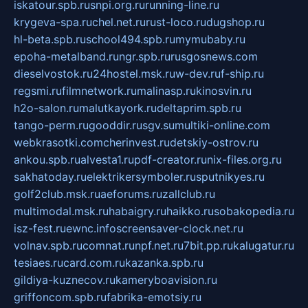
iskatour.spb.ru
snpi.org.ru
running-line.ru
krygeva-spa.ru
chel.net.ru
rust-loco.ru
dugshop.ru
hl-beta.spb.ru
school494.spb.ru
mymubaby.ru
epoha-metalband.ru
ngr.spb.ru
rusgosnews.com
dieselvostok.ru
24hostel.msk.ru
w-dev.ru
f-ship.ru
regsmi.ru
filmnetwork.ru
malinasp.ru
kinosvin.ru
h2o-salon.ru
malutkayork.ru
deltaprim.spb.ru
tango-perm.ru
gooddir.ru
sgv.su
multiki-online.com
webkrasotki.com
cherinvest.ru
detskiy-ostrov.ru
ankou.spb.ru
alvesta1.ru
pdf-creator.ru
nix-files.org.ru
sakhatoday.ru
elektrikersymboler.ru
sputnikyes.ru
golf2club.msk.ru
aeforums.ru
zallclub.ru
multimodal.msk.ru
habaigry.ru
haikko.ru
sobakopedia.ru
isz-fest.ru
ewnc.info
screensaver-clock.net.ru
volnav.spb.ru
comnat.ru
npf.net.ru
7bit.pp.ru
kalugatur.ru
tesiaes.ru
card.com.ru
kazanka.spb.ru
gildiya-kuznecov.ru
kameryboavision.ru
griffoncom.spb.ru
fabrika-emotsiy.ru