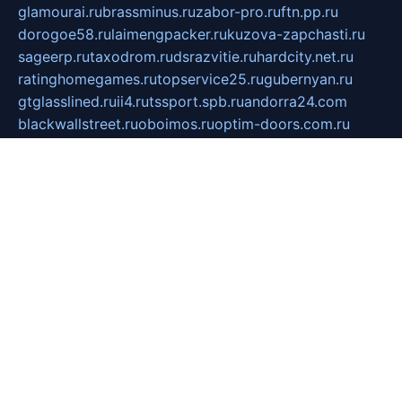
glamourai.ru
brassminus.ru
zabor-pro.ru
ftn.pp.ru
dorogoe58.ru
laimengpacker.ru
kuzova-zapchasti.ru
sageerp.ru
taxodrom.ru
dsrazvitie.ru
hardcity.net.ru
ratinghomegames.ru
topservice25.ru
gubernyan.ru
gtglasslined.ru
ii4.ru
tssport.spb.ru
andorra24.com
blackwallstreet.ru
oboimos.ru
optim-doors.com.ru
ikuch.ru
nycr.org.ru
npa21.ru
vremya-ch.spb.ru
desert000.ru
ivtorgi.ru
ifiori.ru
catalog-statei.ru
dcv.org.ru
spetsmaster174.ru
ipkameryhiseeu.ru
dum26.ru
ruspol.spb.ru
fr-opendp.ru
kam-solnyshko.ru
cheyenne-arapaho.ru
sevzapmetal.spb.ru
ted-lapidus.spb.ru
parasite-eliminator.ru
sigma-complete.ru
modernworld.ru
dama-moda.ru
eholot-group.ru
sk-nvkz.ru
DRONGOLD.RU
democratia2.ru
i-farmer.ru
mass-sport.org
jablonex.spb.ru
bookmess.ru
linkword.ru
refineua.com.ru
cs-spec.net.ru
altay-mebel.ru
DNK-THEATRE.RU
mechaniks.spb.ru
ipcamtechage.ru