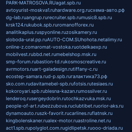
PARK-MATROSOVA.RU
agat.spb.ru
avtoyurist-moskva1.ru
hardware.org.ru
схема-авто.рф
dg-lab.ru
angrup.ru
recruiter.spb.ru
music8.spb.ru
krsk124.ru
kubok.spb.ru
romanofforex.ru
analitikaplus.ru
spyonline.ru
zosikamery.ru
sloboda-ural.pp.ru
AUTO-COM.SU
hohota.net
alimy.ru
online-z.com
aromat-vostoka.ru
otdelkaexp.ru
mobilvest.ru
bbd.net.ru
mebelshop.msk.ru
smp-forum.ru
bastion-td.ru
kosmoscreative.ru
avrmotors.ru
art-galadesign.ru
tiffany-c.ru
ecostep-samara.ru
d-p.spb.ru
галактика73.рф
sko.com.ru
davitamebel-spb.ru
fotsis.ru
tesiaes.ru
kokoroyari.spb.ru
blesna-kazan.ru
mossilver.ru
lenderoq.ru
sergeydobrin.ru
tochkazvuka.msk.ru
people-of-art.ru
bezzubova.ru
clubtibet.ru
orior-aks.ru
dynamoauto.ru
szk-favorit.ru
carlines.ru
flatnsk.ru
kingbolenskaner.ru
alex-motor.ru
astroline.net.ru
act1.spb.ru
polyglot.com.ru
gidlipetsk.ru
ooo-driada.ru