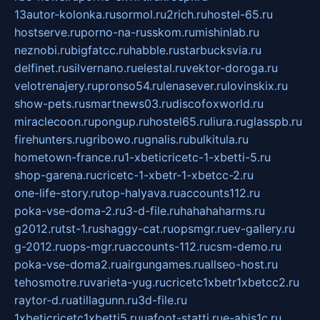
13autor-kolonka.ru
sormol.ru
2rich.ru
hostel-65.ru
hostserve.ru
porno-na-russkom.ru
mishinlab.ru
neznobi.ru
bigfatcc.ru
habble.ru
starbucksvia.ru
delfinet.ru
silvernano.ru
elestal.ru
vektor-doroga.ru
velotrenajery.ru
pronso54.ru
lenasever.ru
lovinskix.ru
show-pets.ru
smartnews03.ru
discofoxworld.ru
miraclecoon.ru
pongup.ru
hostel65.ru
liura.ru
glasspb.ru
firehunters.ru
gribowo.ru
gnalis.ru
bulkitula.ru
hometown-france.ru
1-xbeticricetc-1-xbetti-5.ru
shop-garena.ru
cricetc-1-xbetr-1-xbetcc-2.ru
one-life-story.ru
top-halyava.ru
accounts112.ru
poka-vse-doma-2.ru
3-d-file.ru
hahahaharms.ru
g2012.ru
tst-1.ru
shaggy-cat.ru
opsmgr.ru
ev-gallery.ru
g-2012.ru
ops-mgr.ru
accounts-112.ru
csm-demo.ru
poka-vse-doma2.ru
airgungames.ru
allseo-host.ru
tehosmotre.ru
varieta-yug.ru
cricetc1xbetr1xbetcc2.ru
raytor-d.ru
atillagunn.ru
3d-file.ru
1xbeticricetc1xbetti5.ru
uafoot-statti.ru
e-abis1c.ru