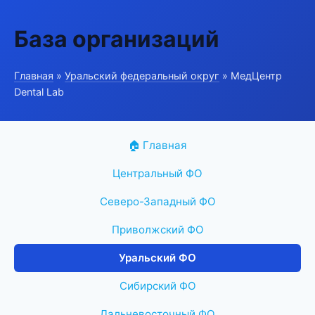
База организаций
Главная
»
Уральский федеральный округ
» МедЦентр
Dental Lab
🏠 Главная
Центральный ФО
Северо-Западный ФО
Приволжский ФО
Уральский ФО
Сибирский ФО
Дальневосточный ФО