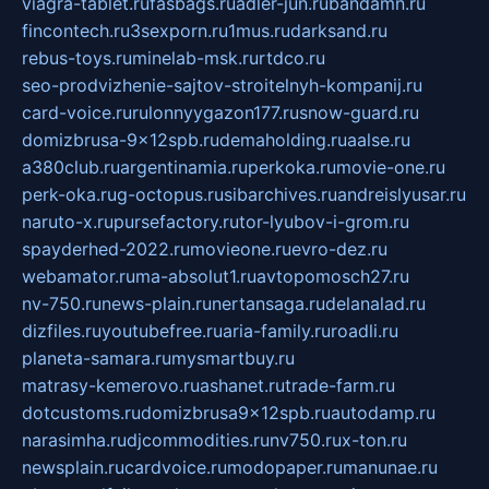
viagra-tablet.ru
fasbags.ru
adler-jun.ru
bandamn.ru
fincontech.ru
3sexporn.ru
1mus.ru
darksand.ru
rebus-toys.ru
minelab-msk.ru
rtdco.ru
seo-prodvizhenie-sajtov-stroitelnyh-kompanij.ru
card-voice.ru
rulonnyygazon177.ru
snow-guard.ru
domizbrusa-9x12spb.ru
demaholding.ru
aalse.ru
a380club.ru
argentinamia.ru
perkoka.ru
movie-one.ru
perk-oka.ru
g-octopus.ru
sibarchives.ru
andreislyusar.ru
naruto-x.ru
pursefactory.ru
tor-lyubov-i-grom.ru
spayderhed-2022.ru
movieone.ru
evro-dez.ru
webamator.ru
ma-absolut1.ru
avtopomosch27.ru
nv-750.ru
news-plain.ru
nertansaga.ru
delanalad.ru
dizfiles.ru
youtubefree.ru
aria-family.ru
roadli.ru
planeta-samara.ru
mysmartbuy.ru
matrasy-kemerovo.ru
ashanet.ru
trade-farm.ru
dotcustoms.ru
domizbrusa9x12spb.ru
autodamp.ru
narasimha.ru
djcommodities.ru
nv750.ru
x-ton.ru
newsplain.ru
cardvoice.ru
modopaper.ru
manunae.ru