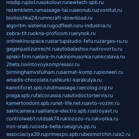
msdip.ru
jdol.ru
sokolovr.ru
newtech-spb.ru
rezemkleim.ru
massage-tai.ru
seonub.ru
zvonitut.ru
biolisichka24.ru
mncraft-download.ru
algoritm-sistema.ru
godflesh.ru
ru-industria.ru
zebra-tlt.ru
okna-proficom.ru
erynok.ru
onlinekinospace.ru
startupstudio-fefu.ru
zarges-ru.ru
gegenjustizunrecht.ru
autobalashov.ru
utrovortu.ru
spiski-firm.ru
elara-m.ru
kinomusorka.ru
mkcslava.ru
2bets.ru
vintovoykompressor.ru
birminghamvsfulham.ru
sarmat-komp.ru
pioneeri.ru
amadis-chocolate.ru
shkurki-karakulya.ru
kanotiforet.spb.ru
tutmassage.ru
ecolog.org.ru
praga.spb.ru
falcorussia.ru
autodoctorservis.ru
kamertondom.spb.ru
net-life.net.ru
avto-vozim.ru
sakhcamera.ru
alliance-electro.spb.ru
stroyavt.ru
controlweb1.ru
tdsak74.ru
kinzozo-ru.ru
kvotka.ru
iron-snab.ru
costa-bella.ru
eugrus.pp.ru
associaciya39.ru
primexpo.spb.ru
bezmorchin.ru
ia2.ru