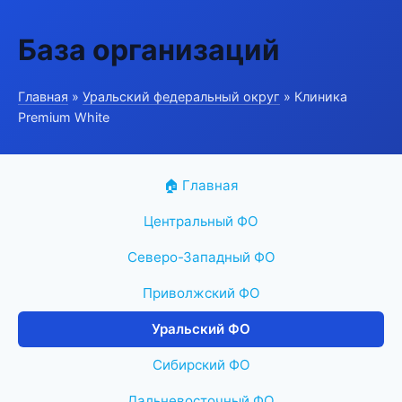
База организаций
Главная
»
Уральский федеральный округ
» Клиника
Premium White
🏠 Главная
Центральный ФО
Северо-Западный ФО
Приволжский ФО
Уральский ФО
Сибирский ФО
Дальневосточный ФО