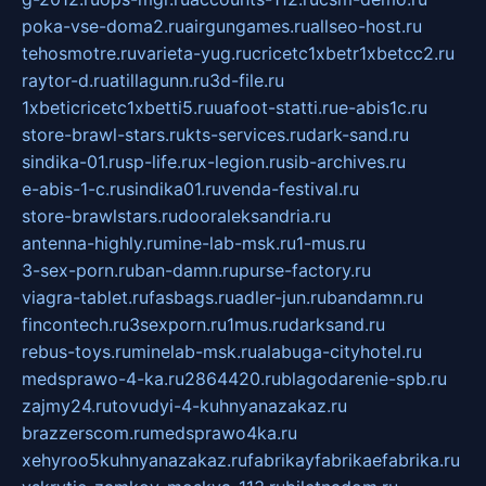
poka-vse-doma2.ru
airgungames.ru
allseo-host.ru
tehosmotre.ru
varieta-yug.ru
cricetc1xbetr1xbetcc2.ru
raytor-d.ru
atillagunn.ru
3d-file.ru
1xbeticricetc1xbetti5.ru
uafoot-statti.ru
e-abis1c.ru
store-brawl-stars.ru
kts-services.ru
dark-sand.ru
sindika-01.ru
sp-life.ru
x-legion.ru
sib-archives.ru
e-abis-1-c.ru
sindika01.ru
venda-festival.ru
store-brawlstars.ru
dooraleksandria.ru
antenna-highly.ru
mine-lab-msk.ru
1-mus.ru
3-sex-porn.ru
ban-damn.ru
purse-factory.ru
viagra-tablet.ru
fasbags.ru
adler-jun.ru
bandamn.ru
fincontech.ru
3sexporn.ru
1mus.ru
darksand.ru
rebus-toys.ru
minelab-msk.ru
alabuga-cityhotel.ru
medsprawo-4-ka.ru
2864420.ru
blagodarenie-spb.ru
zajmy24.ru
tovudyi-4-kuhnyanazakaz.ru
brazzerscom.ru
medsprawo4ka.ru
xehyroo5kuhnyanazakaz.ru
fabrikayfabrikaefabrika.ru