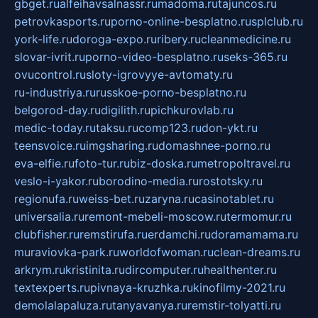
gbget.ru
alfeihavsalnassr.ru
madoma.ru
tajuncos.ru
petrovkasports.ru
porno-online-besplatno.ru
splclub.ru
york-life.ru
doroga-expo.ru
ribery.ru
cleanmedicine.ru
slovar-ivrit.ru
porno-video-besplatno.ru
seks-365.ru
ovucontrol.ru
sloty-igrovyye-avtomaty.ru
ru-industriya.ru
russkoe-porno-besplatno.ru
belgorod-day.ru
digilith.ru
pichkurovlab.ru
medic-today.ru
taksu.ru
comp123.ru
don-ykt.ru
teensvoice.ru
imgsharing.ru
domashnee-porno.ru
eva-elfie.ru
foto-tur.ru
biz-doska.ru
metropoltravel.ru
veslo-i-yakor.ru
borodino-media.ru
rostotsky.ru
regionufa.ru
weiss-bet.ru
zaryna.ru
casinotablet.ru
universalia.ru
remont-mebeli-moscow.ru
termomur.ru
clubfisher.ru
remstirufa.ru
erdamchi.ru
doramamama.ru
muraviovka-park.ru
worldofwoman.ru
clean-dreams.ru
arkrym.ru
kristinita.ru
dircomputer.ru
healthenter.ru
textexperts.ru
pivnaya-kruzhka.ru
kinofilmy-2021.ru
demolalapaluza.ru
tanyavanya.ru
remstir-tolyatti.ru