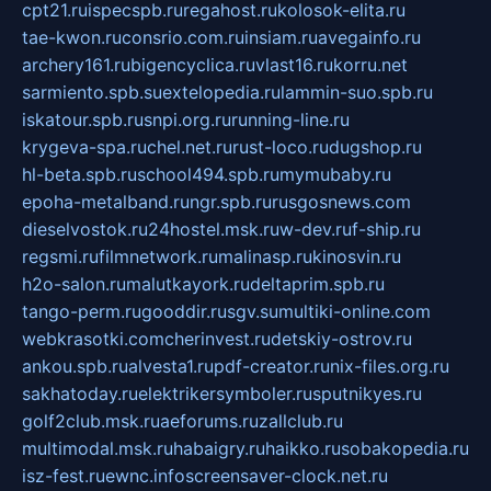
cpt21.ru
ispecspb.ru
regahost.ru
kolosok-elita.ru
tae-kwon.ru
consrio.com.ru
insiam.ru
avegainfo.ru
archery161.ru
bigencyclica.ru
vlast16.ru
korru.net
sarmiento.spb.su
extelopedia.ru
lammin-suo.spb.ru
iskatour.spb.ru
snpi.org.ru
running-line.ru
krygeva-spa.ru
chel.net.ru
rust-loco.ru
dugshop.ru
hl-beta.spb.ru
school494.spb.ru
mymubaby.ru
epoha-metalband.ru
ngr.spb.ru
rusgosnews.com
dieselvostok.ru
24hostel.msk.ru
w-dev.ru
f-ship.ru
regsmi.ru
filmnetwork.ru
malinasp.ru
kinosvin.ru
h2o-salon.ru
malutkayork.ru
deltaprim.spb.ru
tango-perm.ru
gooddir.ru
sgv.su
multiki-online.com
webkrasotki.com
cherinvest.ru
detskiy-ostrov.ru
ankou.spb.ru
alvesta1.ru
pdf-creator.ru
nix-files.org.ru
sakhatoday.ru
elektrikersymboler.ru
sputnikyes.ru
golf2club.msk.ru
aeforums.ru
zallclub.ru
multimodal.msk.ru
habaigry.ru
haikko.ru
sobakopedia.ru
isz-fest.ru
ewnc.info
screensaver-clock.net.ru