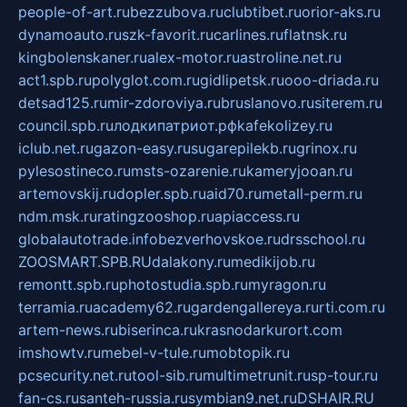
people-of-art.ru
bezzubova.ru
clubtibet.ru
orior-aks.ru
dynamoauto.ru
szk-favorit.ru
carlines.ru
flatnsk.ru
kingbolenskaner.ru
alex-motor.ru
astroline.net.ru
act1.spb.ru
polyglot.com.ru
gidlipetsk.ru
ooo-driada.ru
detsad125.ru
mir-zdoroviya.ru
bruslanovo.ru
siterem.ru
council.spb.ru
лодкипатриот.рф
kafekolizey.ru
iclub.net.ru
gazon-easy.ru
sugarepilekb.ru
grinox.ru
pylesostineco.ru
msts-ozarenie.ru
kameryjooan.ru
artemovskij.ru
dopler.spb.ru
aid70.ru
metall-perm.ru
ndm.msk.ru
ratingzooshop.ru
apiaccess.ru
globalautotrade.info
bezverhovskoe.ru
drsschool.ru
ZOOSMART.SPB.RU
dalakony.ru
medikijob.ru
remontt.spb.ru
photostudia.spb.ru
myragon.ru
terramia.ru
academy62.ru
gardengallereya.ru
rti.com.ru
artem-news.ru
biserinca.ru
krasnodarkurort.com
imshowtv.ru
mebel-v-tule.ru
mobtopik.ru
pcsecurity.net.ru
tool-sib.ru
multimetrunit.ru
sp-tour.ru
fan-cs.ru
santeh-russia.ru
symbian9.net.ru
DSHAIR.RU