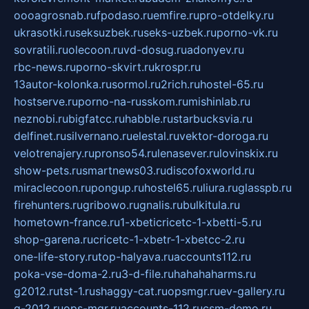
oooagrosnab.ru
fpodaso.ru
emfire.ru
pro-otdelky.ru
ukrasotki.ru
seksuzbek.ru
seks-uzbek.ru
porno-vk.ru
sovratili.ru
olecoon.ru
vd-dosug.ru
adonyev.ru
rbc-news.ru
porno-skvirt.ru
krospr.ru
13autor-kolonka.ru
sormol.ru
2rich.ru
hostel-65.ru
hostserve.ru
porno-na-russkom.ru
mishinlab.ru
neznobi.ru
bigfatcc.ru
habble.ru
starbucksvia.ru
delfinet.ru
silvernano.ru
elestal.ru
vektor-doroga.ru
velotrenajery.ru
pronso54.ru
lenasever.ru
lovinskix.ru
show-pets.ru
smartnews03.ru
discofoxworld.ru
miraclecoon.ru
pongup.ru
hostel65.ru
liura.ru
glasspb.ru
firehunters.ru
gribowo.ru
gnalis.ru
bulkitula.ru
hometown-france.ru
1-xbeticricetc-1-xbetti-5.ru
shop-garena.ru
cricetc-1-xbetr-1-xbetcc-2.ru
one-life-story.ru
top-halyava.ru
accounts112.ru
poka-vse-doma-2.ru
3-d-file.ru
hahahaharms.ru
g2012.ru
tst-1.ru
shaggy-cat.ru
opsmgr.ru
ev-gallery.ru
g-2012.ru
ops-mgr.ru
accounts-112.ru
csm-demo.ru