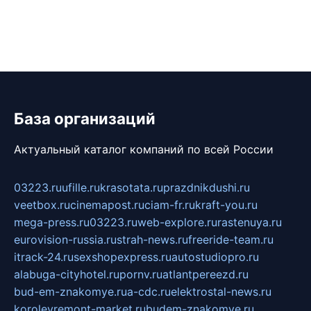
База организаций
Актуальный каталог компаний по всей России
03223.ru
ufille.ru
krasotata.ru
prazdnikdushi.ru
veetbox.ru
cinemapost.ru
ciam-fr.ru
kraft-you.ru
mega-press.ru
03223.ru
web-explore.ru
rastenuya.ru
eurovision-russia.ru
strah-news.ru
freeride-team.ru
itrack-24.ru
sexshopexpress.ru
autostudiopro.ru
alabuga-cityhotel.ru
pornv.ru
atlantpereezd.ru
bud-em-znakomye.ru
a-cdc.ru
elektrostal-news.ru
korolevremont-market.ru
budem-znakomye.ru