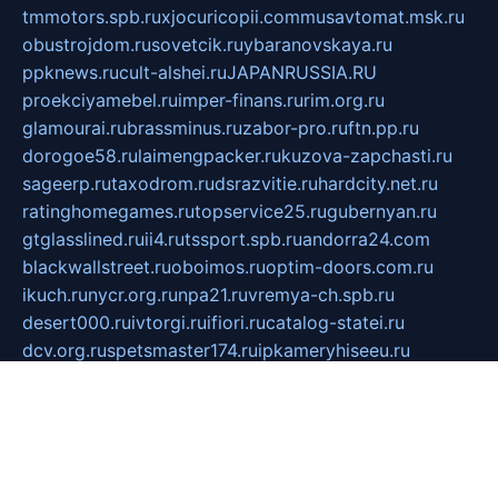
tmmotors.spb.ru
xjocuricopii.com
musavtomat.msk.ru
obustrojdom.ru
sovetcik.ru
ybaranovskaya.ru
ppknews.ru
cult-alshei.ru
JAPANRUSSIA.RU
proekciyamebel.ru
imper-finans.ru
rim.org.ru
glamourai.ru
brassminus.ru
zabor-pro.ru
ftn.pp.ru
dorogoe58.ru
laimengpacker.ru
kuzova-zapchasti.ru
sageerp.ru
taxodrom.ru
dsrazvitie.ru
hardcity.net.ru
ratinghomegames.ru
topservice25.ru
gubernyan.ru
gtglasslined.ru
ii4.ru
tssport.spb.ru
andorra24.com
blackwallstreet.ru
oboimos.ru
optim-doors.com.ru
ikuch.ru
nycr.org.ru
npa21.ru
vremya-ch.spb.ru
desert000.ru
ivtorgi.ru
ifiori.ru
catalog-statei.ru
dcv.org.ru
spetsmaster174.ru
ipkameryhiseeu.ru
dum26.ru
ruspol.spb.ru
fr-opendp.ru
kam-solnyshko.ru
cheyenne-arapaho.ru
sevzapmetal.spb.ru
ted-lapidus.spb.ru
parasite-eliminator.ru
sigma-complete.ru
modernworld.ru
dama-moda.ru
eholot-group.ru
sk-nvkz.ru
DRONGOLD.RU