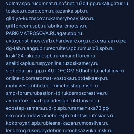
volnav.spb.ru
comnat.ru
npf.net.ru
7bit.pp.ru
kalugatur.ru
tesiaes.ru
card.com.ru
kazanka.spb.ru
gildiya-kuznecov.ru
kameryboavision.ru
griffoncom.spb.ru
fabrika-emotsiy.ru
PARK-MATROSOVA.RU
agat.spb.ru
avtoyurist-moskva1.ru
hardware.org.ru
схема-авто.рф
dg-lab.ru
angrup.ru
recruiter.spb.ru
music8.spb.ru
krsk124.ru
kubok.spb.ru
romanofforex.ru
analitikaplus.ru
spyonline.ru
zosikamery.ru
sloboda-ural.pp.ru
AUTO-COM.SU
hohota.net
alimy.ru
online-z.com
aromat-vostoka.ru
otdelkaexp.ru
mobilvest.ru
bbd.net.ru
mebelshop.msk.ru
smp-forum.ru
bastion-td.ru
kosmoscreative.ru
avrmotors.ru
art-galadesign.ru
tiffany-c.ru
ecostep-samara.ru
d-p.spb.ru
галактика73.рф
sko.com.ru
davitamebel-spb.ru
fotsis.ru
tesiaes.ru
kokoroyari.spb.ru
blesna-kazan.ru
mossilver.ru
lenderoq.ru
sergeydobrin.ru
tochkazvuka.msk.ru