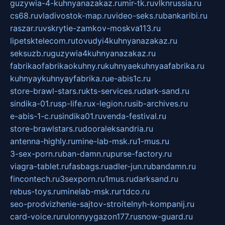
guzywia-4-kuhnyanazakaz.ru
mir-tk.ru
vlknrussia.ru
cs68.ru
vladivostok-map.ru
video-seks.ru
bankaribi.ru
raszar.ru
vskrytie-zamkov-moskva113.ru
lipetsktelecom.ru
tovudyi4kuhnyanazakaz.ru
seksuzb.ru
guzywia4kuhnyanazakaz.ru
fabrikaofabrikaokuhny.ru
kuhnyaekuhnyaafabrika.ru
kuhnyaykuhnyayfabrika.ru
e-abis1c.ru
store-brawl-stars.ru
kts-services.ru
dark-sand.ru
sindika-01.ru
sp-life.ru
x-legion.ru
sib-archives.ru
e-abis-1-c.ru
sindika01.ru
venda-festival.ru
store-brawlstars.ru
dooraleksandria.ru
antenna-highly.ru
mine-lab-msk.ru
1-mus.ru
3-sex-porn.ru
ban-damn.ru
purse-factory.ru
viagra-tablet.ru
fasbags.ru
adler-jun.ru
bandamn.ru
fincontech.ru
3sexporn.ru
1mus.ru
darksand.ru
rebus-toys.ru
minelab-msk.ru
rtdco.ru
seo-prodvizhenie-sajtov-stroitelnyh-kompanij.ru
card-voice.ru
rulonnyygazon177.ru
snow-guard.ru