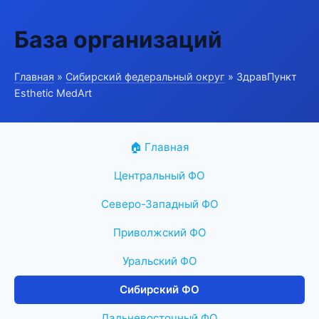
База организаций
Главная
»
Сибирский федеральный округ
» ЗдравПункт
Esthetic MedArt
🏠 Главная
Центральный ФО
Северо-Западный ФО
Приволжский ФО
Уральский ФО
Сибирский ФО
Дальневосточный ФО