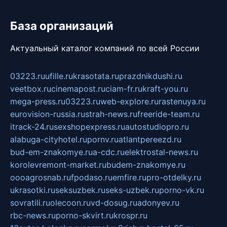
База организаций
Актуальный каталог компаний по всей России
03223.ru
ufille.ru
krasotata.ru
prazdnikdushi.ru
veetbox.ru
cinemapost.ru
ciam-fr.ru
kraft-you.ru
mega-press.ru
03223.ru
web-explore.ru
rastenuya.ru
eurovision-russia.ru
strah-news.ru
freeride-team.ru
itrack-24.ru
sexshopexpress.ru
autostudiopro.ru
alabuga-cityhotel.ru
pornv.ru
atlantpereezd.ru
bud-em-znakomye.ru
a-cdc.ru
elektrostal-news.ru
korolevremont-market.ru
budem-znakomye.ru
oooagrosnab.ru
fpodaso.ru
emfire.ru
pro-otdelky.ru
ukrasotki.ru
seksuzbek.ru
seks-uzbek.ru
porno-vk.ru
sovratili.ru
olecoon.ru
vd-dosug.ru
adonyev.ru
rbc-news.ru
porno-skvirt.ru
krospr.ru