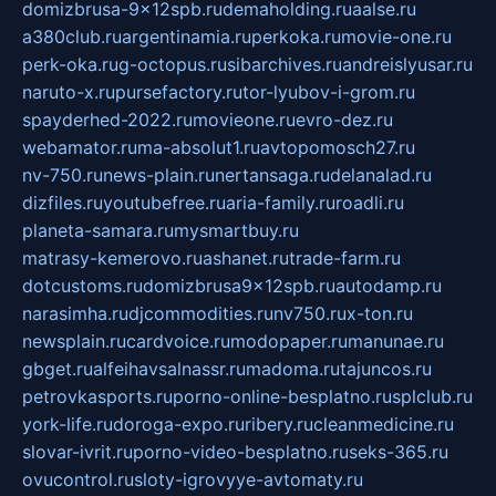
domizbrusa-9x12spb.ru
demaholding.ru
aalse.ru
a380club.ru
argentinamia.ru
perkoka.ru
movie-one.ru
perk-oka.ru
g-octopus.ru
sibarchives.ru
andreislyusar.ru
naruto-x.ru
pursefactory.ru
tor-lyubov-i-grom.ru
spayderhed-2022.ru
movieone.ru
evro-dez.ru
webamator.ru
ma-absolut1.ru
avtopomosch27.ru
nv-750.ru
news-plain.ru
nertansaga.ru
delanalad.ru
dizfiles.ru
youtubefree.ru
aria-family.ru
roadli.ru
planeta-samara.ru
mysmartbuy.ru
matrasy-kemerovo.ru
ashanet.ru
trade-farm.ru
dotcustoms.ru
domizbrusa9x12spb.ru
autodamp.ru
narasimha.ru
djcommodities.ru
nv750.ru
x-ton.ru
newsplain.ru
cardvoice.ru
modopaper.ru
manunae.ru
gbget.ru
alfeihavsalnassr.ru
madoma.ru
tajuncos.ru
petrovkasports.ru
porno-online-besplatno.ru
splclub.ru
york-life.ru
doroga-expo.ru
ribery.ru
cleanmedicine.ru
slovar-ivrit.ru
porno-video-besplatno.ru
seks-365.ru
ovucontrol.ru
sloty-igrovyye-avtomaty.ru