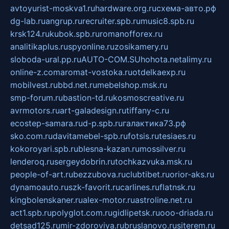
avtoyurist-moskva1.ru
hardware.org.ru
схема-авто.рф
dg-lab.ru
angrup.ru
recruiter.spb.ru
music8.spb.ru
krsk124.ru
kubok.spb.ru
romanofforex.ru
analitikaplus.ru
spyonline.ru
zosikamery.ru
sloboda-ural.pp.ru
AUTO-COM.SU
hohota.net
alimy.ru
online-z.com
aromat-vostoka.ru
otdelkaexp.ru
mobilvest.ru
bbd.net.ru
mebelshop.msk.ru
smp-forum.ru
bastion-td.ru
kosmoscreative.ru
avrmotors.ru
art-galadesign.ru
tiffany-c.ru
ecostep-samara.ru
d-p.spb.ru
галактика73.рф
sko.com.ru
davitamebel-spb.ru
fotsis.ru
tesiaes.ru
kokoroyari.spb.ru
blesna-kazan.ru
mossilver.ru
lenderoq.ru
sergeydobrin.ru
tochkazvuka.msk.ru
people-of-art.ru
bezzubova.ru
clubtibet.ru
orior-aks.ru
dynamoauto.ru
szk-favorit.ru
carlines.ru
flatnsk.ru
kingbolenskaner.ru
alex-motor.ru
astroline.net.ru
act1.spb.ru
polyglot.com.ru
gidlipetsk.ru
ooo-driada.ru
detsad125.ru
mir-zdoroviya.ru
bruslanovo.ru
siterem.ru