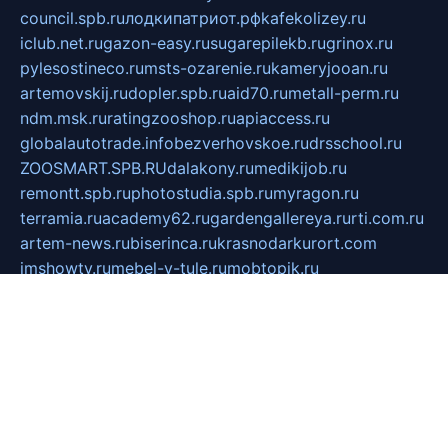
council.spb.ru
лодкипатриот.рф
kafekolizey.ru
iclub.net.ru
gazon-easy.ru
sugarepilekb.ru
grinox.ru
pylesostineco.ru
msts-ozarenie.ru
kameryjooan.ru
artemovskij.ru
dopler.spb.ru
aid70.ru
metall-perm.ru
ndm.msk.ru
ratingzooshop.ru
apiaccess.ru
globalautotrade.info
bezverhovskoe.ru
drsschool.ru
ZOOSMART.SPB.RU
dalakony.ru
medikijob.ru
remontt.spb.ru
photostudia.spb.ru
myragon.ru
terramia.ru
academy62.ru
gardengallereya.ru
rti.com.ru
artem-news.ru
biserinca.ru
krasnodarkurort.com
imshowtv.ru
mebel-v-tule.ru
mobtopik.ru
pcsecurity.net.ru
tool-sib.ru
multimetrunit.ru
sp-tour.ru
fan-cs.ru
santeh-russia.ru
symbian9.net.ru
DSHAIR.RU
tmmotors.spb.ru
xjocuricopii.com
musavtomat.msk.ru
obustrojdom.ru
sovetcik.ru
ybaranovskaya.ru
ppknews.ru
cult-alshei.ru
JAPANRUSSIA.RU
proekciyamebel.ru
imper-finans.ru
rim.org.ru
glamourai.ru
brassminus.ru
zabor-pro.ru
ftn.pp.ru