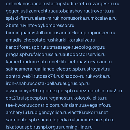
onlinekinospace.ru
startupstudio-fefu.ru
zarges-ru.ru
gegenjustizunrecht.ru
autobalashov.ru
utrovortu.ru
spiski-firm.ru
elara-m.ru
kinomusorka.ru
mkcslava.ru
2bets.ru
vintovoykompressor.ru
birminghamvsfulham.ru
sarmat-komp.ru
pioneeri.ru
amadis-chocolate.ru
shkurki-karakulya.ru
kanotiforet.spb.ru
tutmassage.ru
ecolog.org.ru
praga.spb.ru
falcorussia.ru
autodoctorservis.ru
kamertondom.spb.ru
net-life.net.ru
avto-vozim.ru
sakhcamera.ru
alliance-electro.spb.ru
stroyavt.ru
controlweb1.ru
tdsak74.ru
kinzozo-ru.ru
kvotka.ru
iron-snab.ru
costa-bella.ru
eugrus.pp.ru
associaciya39.ru
primexpo.spb.ru
bezmorchin.ru
ia2.ru
cpt21.ru
ispecspb.ru
regahost.ru
kolosok-elita.ru
tae-kwon.ru
consrio.com.ru
insiam.ru
avegainfo.ru
archery161.ru
bigencyclica.ru
vlast16.ru
korru.net
sarmiento.spb.su
extelopedia.ru
lammin-suo.spb.ru
iskatour.spb.ru
snpi.org.ru
running-line.ru