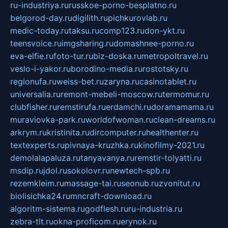
ru-industriya.ru
russkoe-porno-besplatno.ru
belgorod-day.ru
digilith.ru
pichkurovlab.ru
medic-today.ru
taksu.ru
comp123.ru
don-ykt.ru
teensvoice.ru
imgsharing.ru
domashnee-porno.ru
eva-elfie.ru
foto-tur.ru
biz-doska.ru
metropoltravel.ru
veslo-i-yakor.ru
borodino-media.ru
rostotsky.ru
regionufa.ru
weiss-bet.ru
zaryna.ru
casinotablet.ru
universalia.ru
remont-mebeli-moscow.ru
termomur.ru
clubfisher.ru
remstirufa.ru
erdamchi.ru
doramamama.ru
muraviovka-park.ru
worldofwoman.ru
clean-dreams.ru
arkrym.ru
kristinita.ru
dircomputer.ru
healthenter.ru
textexperts.ru
pivnaya-kruzhka.ru
kinofilmy-2021.ru
demolalapaluza.ru
tanyavanya.ru
remstir-tolyatti.ru
msdip.ru
jdol.ru
sokolovr.ru
newtech-spb.ru
rezemkleim.ru
massage-tai.ru
seonub.ru
zvonitut.ru
biolisichka24.ru
mncraft-download.ru
algoritm-sistema.ru
godflesh.ru
ru-industria.ru
zebra-tlt.ru
okna-proficom.ru
erynok.ru