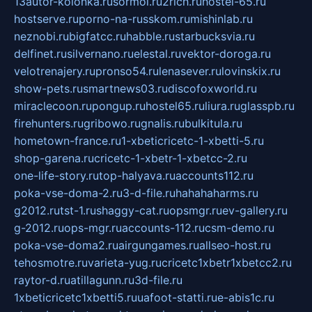
13autor-kolonka.ru
sormol.ru
2rich.ru
hostel-65.ru
hostserve.ru
porno-na-russkom.ru
mishinlab.ru
neznobi.ru
bigfatcc.ru
habble.ru
starbucksvia.ru
delfinet.ru
silvernano.ru
elestal.ru
vektor-doroga.ru
velotrenajery.ru
pronso54.ru
lenasever.ru
lovinskix.ru
show-pets.ru
smartnews03.ru
discofoxworld.ru
miraclecoon.ru
pongup.ru
hostel65.ru
liura.ru
glasspb.ru
firehunters.ru
gribowo.ru
gnalis.ru
bulkitula.ru
hometown-france.ru
1-xbeticricetc-1-xbetti-5.ru
shop-garena.ru
cricetc-1-xbetr-1-xbetcc-2.ru
one-life-story.ru
top-halyava.ru
accounts112.ru
poka-vse-doma-2.ru
3-d-file.ru
hahahaharms.ru
g2012.ru
tst-1.ru
shaggy-cat.ru
opsmgr.ru
ev-gallery.ru
g-2012.ru
ops-mgr.ru
accounts-112.ru
csm-demo.ru
poka-vse-doma2.ru
airgungames.ru
allseo-host.ru
tehosmotre.ru
varieta-yug.ru
cricetc1xbetr1xbetcc2.ru
raytor-d.ru
atillagunn.ru
3d-file.ru
1xbeticricetc1xbetti5.ru
uafoot-statti.ru
e-abis1c.ru