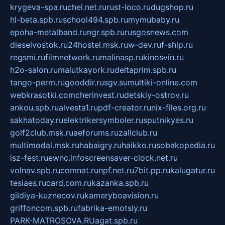
krygeva-spa.ru
chel.net.ru
rust-loco.ru
dugshop.ru
hl-beta.spb.ru
school494.spb.ru
mymubaby.ru
epoha-metalband.ru
ngr.spb.ru
rusgosnews.com
dieselvostok.ru
24hostel.msk.ru
w-dev.ru
f-ship.ru
regsmi.ru
filmnetwork.ru
malinasp.ru
kinosvin.ru
h2o-salon.ru
malutkayork.ru
deltaprim.spb.ru
tango-perm.ru
gooddir.ru
sgv.su
multiki-online.com
webkrasotki.com
cherinvest.ru
detskiy-ostrov.ru
ankou.spb.ru
alvesta1.ru
pdf-creator.ru
nix-files.org.ru
sakhatoday.ru
elektrikersymboler.ru
sputnikyes.ru
golf2club.msk.ru
aeforums.ru
zallclub.ru
multimodal.msk.ru
habaigry.ru
haikko.ru
sobakopedia.ru
isz-fest.ru
ewnc.info
screensaver-clock.net.ru
volnav.spb.ru
comnat.ru
npf.net.ru
7bit.pp.ru
kalugatur.ru
tesiaes.ru
card.com.ru
kazanka.spb.ru
gildiya-kuznecov.ru
kameryboavision.ru
griffoncom.spb.ru
fabrika-emotsiy.ru
PARK-MATROSOVA.RU
agat.spb.ru