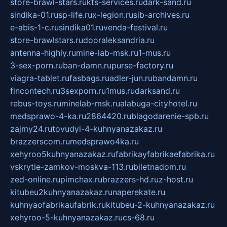
store-brawl-stars.ru
kts-services.ru
dark-sand.ru
sindika-01.ru
sp-life.ru
x-legion.ru
sib-archives.ru
e-abis-1-c.ru
sindika01.ru
venda-festival.ru
store-brawlstars.ru
dooraleksandria.ru
antenna-highly.ru
mine-lab-msk.ru
1-mus.ru
3-sex-porn.ru
ban-damn.ru
purse-factory.ru
viagra-tablet.ru
fasbags.ru
adler-jun.ru
bandamn.ru
fincontech.ru
3sexporn.ru
1mus.ru
darksand.ru
rebus-toys.ru
minelab-msk.ru
alabuga-cityhotel.ru
medsprawo-4-ka.ru
2864420.ru
blagodarenie-spb.ru
zajmy24.ru
tovudyi-4-kuhnyanazakaz.ru
brazzerscom.ru
medsprawo4ka.ru
xehyroo5kuhnyanazakaz.ru
fabrikayfabrikaefabrika.ru
vskrytie-zamkov-moskva-113.ru
biletnadom.ru
zed-online.ru
pimchax.ru
brazzers-hd.ru
z-host.ru
kitubeu2kuhnyanazakaz.ru
naperekate.ru
kuhnyaofabrikaufabrik.ru
kitubeu-2-kuhnyanazakaz.ru
xehyroo-5-kuhnyanazakaz.ru
cs-68.ru